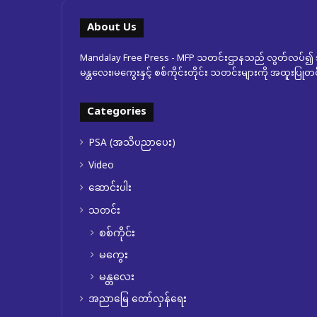
About Us
Mandalay Free Press - MFP သတင်းဌာနသည် လွတ်လပ်၍ အ
မန္တလေး၊မကွေးနှင့် စစ်ကိုင်းတိုင်း သတင်းများကို အထူးပြ
Categories
PSA (အသိပညာပေး)
Video
ဆောင်းပါး
သတင်း
စစ်ကိုင်း
မကွေး
မန္တလေး
အညာမြေ တော်လှန်ရေး