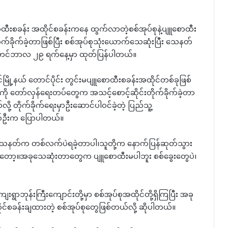
ူစောထီးစခန်း အထိုင်စခန်းကနေ ထွက်လာတဲ့စစ်အုပ်စုနဲ့ပျူစောထီး
်ခိုက်ခဲ့တာဖြစ်ပြီး စစ်အုပ်စုသုံးယောက်သေဆုံးပြီး သေနတ်
တင်ဘာလ ၂၉ ရက်နေ့မှာ ထုတ်ပြန်ပါတယ်။
ို့နယ် တောင်ပိုင်း တွင်းမပျူစောထီးစခန်းအထိုင်တစ်ခုဖြစ်
ကို တော်လှန်ရေးတပ်တွေက အသင့်စောင့်ဆိုင်းတိုက်ခိုက်ခဲ့တာ
ို့ တိုက်ခိုက်ရေးမှာဦးဆောင်ပါဝင်ခဲ့တဲ့ ပြည်သူ့
စ်ဦးက ပြောပါတယ်။
၊သေနတ်က တစ်လက်ပဲရခဲ့တာပါ၊သူတို့က နောက်ပြန်ဆုတ်သွား
ာ့။အခုသေဆုံးတာတွေက ပျူစောထီးမပါဘူး စစ်ခွေးတွေပဲ၊
ရွာဘုန်းကြီးကျောင်းတို့မှာ စစ်အုပ်စုအထိုင်တို့ရှိကြပြီး အခု
ုင်စခန်းချထားတဲ့ စစ်အုပ်စုတွေဖြစ်တယ်လို့ ဆိုပါတယ်။