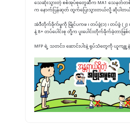
သေဆုံးသွားတဲ့ စစ်အုပ်စုတွေဆီက MA1 သေနတ်တစ်လက်
က နောက်ပြန်ဆုတ် ထွက်ပြေးသွားတယ်လို့ ဆိုပါတယ
အဲဒီတိုက်ခိုက်မှုကို မြိုင်ပကဖ ၊ တပ်ခွဲ(၁) ၊ တပ်ခွဲ
နဲ့ 8+ တပ်ပေါင်းစု တို့က ပူးပေါင်းတိုက်ခိုက်ခဲ့တာဖြ
MFP ရဲ့ သတင်း၊ ဆောင်းပါးနဲ့ ရုပ်သံတွေကို ယူကျူ့