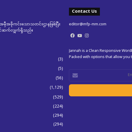
Contact Us
မှီအခိုကင်းသောသတင်းဌာနဖြစ်ပြီး
editor@mfp-mm.com
ုတင်ဆက်လျှက်ရှိသည်။
Facebook
YouTube
Instagram
Jannah is a Clean Responsive Wor
Packed with options that allow you
(3)
(5)
Enter
(56)
your
Email
(1,129)
address
(529)
(224)
(294)
(294)