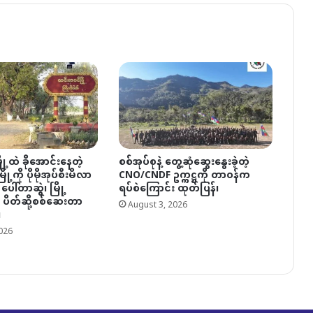
ု့ထဲ ခိုအောင်းနေတဲ့
စစ်အုပ်စုနဲ့ တွေ့ဆုံဆွေးနွေးခဲ့တဲ့
ု့ကို ပိုမိုအုပ်စီးမိလာ
CNO/CNDF ဥက္ကဋ္ဌကို တာဝန်က
 ပေါ်တာဆွဲ၊ မြို့
ရပ်စဲကြောင်း ထုတ်ပြန်၊
ပိတ်ဆို့စစ်ဆေးတာ
August 3, 2026
၊
026