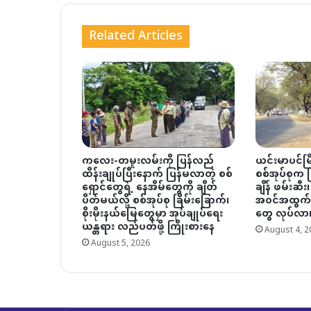
Related Articles
ကလေး-တမူးလမ်းကို ပြန်လည်
ယင်းမာပင်မြိ
ထိန်းချုပ်ပြီးနောက် ပြန်မလာတဲ့ စစ်
စစ်အုပ်စုက မြိ
ရှောင်တွေရဲ့ နေအိမ်တွေကို ချိတ်
ချိန် ဖမ်းဆီး၊
ပိတ်မယ်လို့ စစ်အုပ်စု ခြိမ်းခြောက်၊
အဝင်အထွက် 
စိုးမိုးနယ်မြေတွေမှာ အုပ်ချုပ်ရေး
တွေ လုပ်လာ
ယန္တရား လည်ပတ်ဖို့ ကြိုးစားနေ
August 4, 2
August 5, 2026