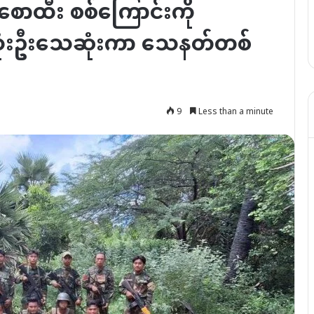
ျူစောထီး စစ်ကြောင်းကို
်စုသုံးဦးသေဆုံးကာ သေနတ်တစ်
9
Less than a minute