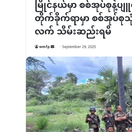
မြိုင်နယ်မှာ စစ်အုပ်စုနဲ့ပ
တိုက်ခိုက်ရာမှာ စစ်အုပ
လက် သိမ်းဆည်းရမိ
Send
wmfp
September 29, 2025
an
email