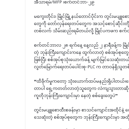
အီသာရမ်/MFP ၊စက်တင်ဘာ-၂၉
မကွေးတိုင်း၊ မြိုင်မြို့နယ်တောင်ပိုင်းက တွင်းမပျ
တွေကို တော်လှန်ရေးတပ်တွေက အသင့်စောင့်ဆိုင်းတိုက
တစ်လက် သိမ်းဆည်းရမိတယ်လို့ မြိုင်ပကဖက စက်
စက်တင်ဘာလ ၂၈ ရက်နေ့ နေ့လည် ၂ နာရီခန့်က မြိုင်မြ
တဲ့ ဘုန်းကြီးကျောင်းကနေ ထွက်လာတဲ့ စစ်အုပ်စုတွေ
ဖြစ်ပြီး စစ်အုပ်စုသုံးယောက်ခန့် မျက်မြင်သေဆုံးတယ်လ
လွတ်မြောက်ရေးတပ်ပေါင်းစု-PLC က တာဝန်ရှိသူတ
“ထိခိုက်မှုကတော့ သုံးယောက်ထပ်မနည်းရှိပါတယ်
တာပါ ရှေ့ကတတ်လာတဲ့သူတွေက လဲကျသွားတာဆိုတေ
ကူတိုဘုန်းကြီးကျောင်းမှာ နေတဲ့ စစ်ခွေးတွေပဲ”
တွင်းမပျူစောထီးစခန်းမှာ စာသင်ကျောင်းအထိုင်နဲ့ ကျေး
သေဆုံးတဲ့ စစ်အုပ်စုတွေက ဘုန်းကြီးကျောင်းမှာ အထိ