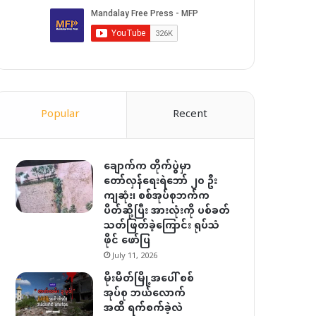
Popular
Recent
ချောက်က တိုက်ပွဲမှာ
တော်လှန်ရေးရဲဘော် ၂၀ ဦး
ကျဆုံး၊ စစ်အုပ်စုဘက်က
ပိတ်ဆို့ပြီး အားလုံးကို ပစ်ခတ်
သတ်ဖြတ်ခဲ့ကြောင်း ရုပ်သံ
ဖိုင် ဖော်ပြ
July 11, 2026
မိုးမိတ်မြို့အပေါ် စစ်
အုပ်စု ဘယ်လောက်
အထိ ရက်စက်ခဲ့လဲ