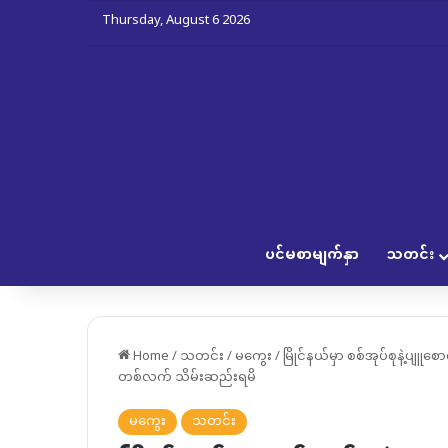
Thursday, August 6 2026
ပင်မစာမျက်နှာ
သတင်း
Home
/
သတင်း
/
မကွေး
/
မြိုင်နယ်မှာ စစ်အုပ်စုနဲ့ပျူ
တစ်လက် သိမ်းဆည်းရမိ
မကွေး
သတင်း