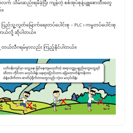
 သိမ်းဆည်းရမိခဲ့ပြီး ကျန်တဲ့ စစ်အုပ်စုနဲ့ပျူစောထီးတွေ
်။
 (၂) ၊ ပြည်သူ့လွတ်မြောက်ရေးတပ်ပေါင်းစု – PLC ၊ ကမ္မတပ်ပေါင်းစု
စ်တယ်လို့ ဆိုပါတယ်။
နဲ့ တယ်လီဂရမ်မှာလည်း ကြည့်နိုင်ပါတယ်။