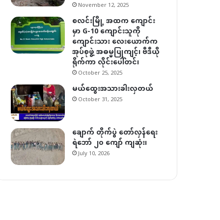
November 12, 2025
စလင်းမြို့ အထက ကျောင်း
မှာ G-10 ကျောင်းသူကို
ကျောင်းသား လေးယောက်က
အုပ်စုဖွဲ့ အဓမ္မပြုကျင့်၊ ဗီဒီယို
ရိုက်ကာ လိုင်းပေါ်တင်၊
October 25, 2025
မယ်ထွေးအသားခါးလှတယ်
October 31, 2025
ချောက် တိုက်ပွဲ တော်လှန်ရေး
ရဲဘော် ၂၀ ကျော် ကျဆုံး၊
July 10, 2026