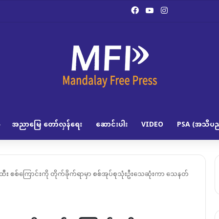
Facebook
YouTube
Instagram
အညာမြေ တော်လှန်ရေး
ဆောင်းပါး
VIDEO
PSA (အသိပည
စောထီး စစ်ကြောင်းကို တိုက်ခိုက်ရာမှာ စစ်အုပ်စုသုံးဦးသေဆုံးကာ သေနတ်