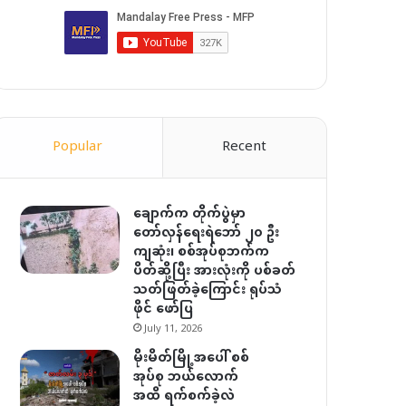
Popular
Recent
ချောက်က တိုက်ပွဲမှာ
တော်လှန်ရေးရဲဘော် ၂၀ ဦး
ကျဆုံး၊ စစ်အုပ်စုဘက်က
ပိတ်ဆို့ပြီး အားလုံးကို ပစ်ခတ်
သတ်ဖြတ်ခဲ့ကြောင်း ရုပ်သံ
ဖိုင် ဖော်ပြ
July 11, 2026
မိုးမိတ်မြို့အပေါ် စစ်
အုပ်စု ဘယ်လောက်
အထိ ရက်စက်ခဲ့လဲ