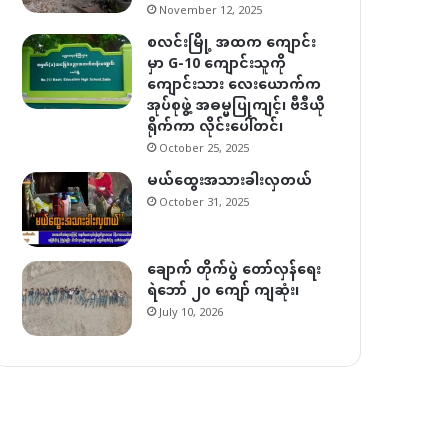
November 12, 2025
စလင်းမြို့ အထက ကျောင်း
မှာ G-10 ကျောင်းသူကို
ကျောင်းသား လေးယောက်က
အုပ်စုဖွဲ့ အဓမ္မပြုကျင့်၊ ဗီဒီယို
ရိုက်ကာ လိုင်းပေါ်တင်၊
October 25, 2025
မယ်ထွေးအသားခါးလှတယ်
October 31, 2025
ချောက် တိုက်ပွဲ တော်လှန်ရေး
ရဲဘော် ၂၀ ကျော် ကျဆုံး၊
July 10, 2026