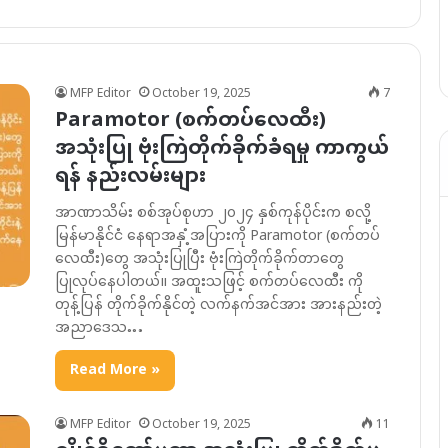
MFP Editor
October 19, 2025
7
Paramotor (စက်တပ်လေထီး)
အသုံးပြု ဗုံးကြဲတိုက်ခိုက်ခံရမှု ကာကွယ်
ရန် နည်းလမ်းများ
အာဏာသိမ်း စစ်အုပ်စုဟာ ၂၀၂၄ နှစ်ကုန်ပိုင်းက စလို့
မြန်မာနိုင်ငံ နေရာအနှံ့အပြားကို Paramotor (စက်တပ်
လေထီး)တွေ အသုံးပြုပြီး ဗုံးကြဲတိုက်ခိုက်တာတွေ
ပြုလုပ်နေပါတယ်။ အထူးသဖြင့် စက်တပ်လေထီး ကို
တုန့်ပြန် တိုက်ခိုက်နိုင်တဲ့ လက်နက်အင်အား အားနည်းတဲ့
အညာဒေသ…
Read More »
MFP Editor
October 19, 2025
11