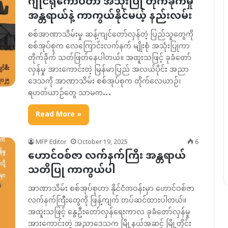
ဂျိုင်ရိုကော်ပတာ အသုံးပြု တိုက်ခိုက်မှု
အန္တရာယ်နဲ့ ကာကွယ်နိုင်မယ့် နည်းလမ်း
စစ်အာဏာသိမ်းမှု ဆန့်ကျင်တော်လှန်တဲ့ ပြည်သူတွေကို
စစ်အုပ်စုက လေကြောင်းလက်နက် မျိုးစုံ အသုံးပြုကာ
တိုက်ခိုက် သတ်ဖြတ်နေပါတယ်။ အထူးသဖြင့် ခုခံတော်
လှန်မှု အားကောင်းတဲ့ မြန်မာပြည် အလယ်ပိုင်း အညာ
ဒေသကို အာဏာသိမ်း စစ်အုပ်စုက တိုက်လေယာဉ်၊
ရဟတ်ယာဉ်တွေ သာမက…
Read More »
MFP Editor
October 19, 2025
6
ဟောင်ဝစ်ဇာ လက်နက်ကြီး အန္တရာယ်
သတိပြု ကာကွယ်ပါ
အာဏာသိမ်း စစ်အုပ်စုဟာ နိုင်ငံတဝန်းမှာ ဟောင်ဝစ်ဇာ
လက်နက်ကြီးတွေကို ဖြန့်ကျက် တပ်ဆင်ထားပါတယ်။
အထူးသဖြင့် နွေဦးတော်လှန်ရေးကာလ ခုခံတော်လှန်မှု
အားကောင်းတဲ့ အညာဒေသက မြို့နယ်အဆင့် မြို့တိုင်း