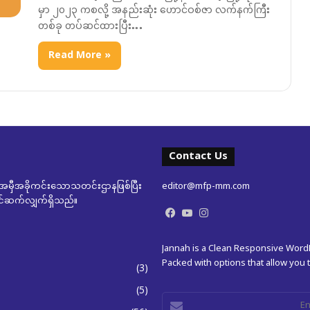
မှာ ၂၀၂၃ ကစလို့ အနည်းဆုံး ဟောင်ဝစ်ဇာ လက်နက်ကြီး
တစ်ခု တပ်ဆင်ထားပြီး…
Read More »
Contact Us
မှီအခိုကင်းသောသတင်းဌာနဖြစ်ပြီး
editor@mfp-mm.com
ုတင်ဆက်လျှက်ရှိသည်။
Facebook
YouTube
Instagram
Jannah is a Clean Responsive Wor
Packed with options that allow you
(3)
(5)
Enter