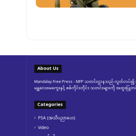
About Us
Mandalay Free Press - MFP သတင်းဌာနသည် လွတ်လပ်၍ အ
မန္တလေး၊မကွေးနှင့် စစ်ကိုင်းတိုင်း သတင်းများကို အထူးပြ
Categories
PSA (အသိပညာပေး)
Video