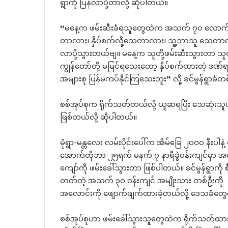
ရွာကို ပြန်လာပို့တာလို့ ဆိုပါတယ်။
“မနေ့က ဖမ်းဆီးခံရသူတွေထဲက အသက် ၇၀ လောက်ရှိတဲ့
တာလား၊ နှိပ်စက်လို့သေတာလား၊ သူ့ဘာသူ သေတာလား
လာပို့သွားတယ်ဗျ။ မနေ့က သူတို့ဖမ်းဆီးသွားတာ သ
ကျွန်တော်တို့ မမြင်ရသေးတော့ နှိပ်စက်ထားတဲ့ ဒဏ
အများစု ပြန်မကပ်နိုင်ကြသေးဘူး” လို့ ခင်မွန်ရွာ
စစ်အုပ်စုက ရိုက်သတ်တယ်လို့ ယူဆရပြီး သေဆုံးသ
ဖြစ်တယ်လို့ ဆိုပါတယ်။
မုံရွာ-မန္တလေး လမ်းပိုင်းပေါ်က အိမ်ခြေ ၂၀၀၀ နီးပါနဲ့ 
အောက်တိုဘာ ၂၅ရက် မနက် ၇ နာရီခွဲဝန်းကျင်မှာ အက
ကျော်ကို ဖမ်းခေါ်သွားတာ ဖြစ်ပါတယ်။ ခင်မွန်ရွာကို 
တတ်တဲ့ အသက် ၃၀ ဝန်းကျင် အမျိုးသား တစ်ဦးကို စစ
အလောင်းကို ဖျောက်ဖျက်ထားခဲ့တယ်လို့ ဒေသခံတ
စစ်အုပ်စုဟာ ဖမ်းခေါ်သွားသူတွေထဲက ရိုက်သတ်ထားတဲ