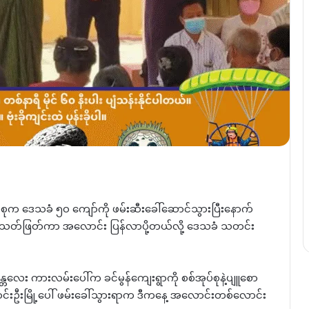
စစ်အုပ်စုက ဒေသခံ ၅၀ ကျော်ကို ဖမ်းဆီးခေါ်ဆောင်သွားပြီးနောက်
်နှက်သတ်ဖြတ်ကာ အလောင်း ပြန်လာပို့တယ်လို့ ဒေသခံ သတင်း
္တလေး ကားလမ်းပေါ်က ခင်မွန်ကျေးရွာကို စစ်အုပ်စုနဲ့ပျူစော
ာင်းဦးမြို့ပေါ် ဖမ်းခေါ်သွားရာက ဒီကနေ့ အလောင်းတစ်လောင်း