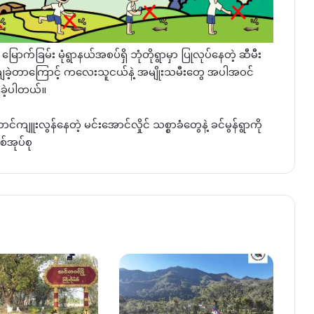
ောက်ခြမ်း မုံရွာနယ်အစပ်ရှိ ဘုံတိုရွာမှာ ပြုလုပ်နေတဲ့ ဆီမီး
ြဲချခဲ့တာကြောင့် ကလေးသူငယ်နဲ့ အမျိုးသမီးတွေ အပါအဝင်
ိခဲ့ပါတယ်။
်ကျူးလွန်နေတဲ့ မင်းအောင်လှိုင် သစ္စာခံတွေနဲ့ ခင်မွန်ရွာကို
စ်အုပ်စု