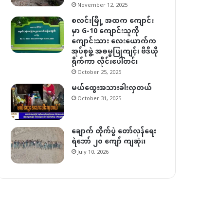
November 12, 2025
စလင်းမြို့ အထက ကျောင်း
မှာ G-10 ကျောင်းသူကို
ကျောင်းသား လေးယောက်က
အုပ်စုဖွဲ့ အဓမ္မပြုကျင့်၊ ဗီဒီယို
ရိုက်ကာ လိုင်းပေါ်တင်၊
October 25, 2025
မယ်ထွေးအသားခါးလှတယ်
October 31, 2025
ချောက် တိုက်ပွဲ တော်လှန်ရေး
ရဲဘော် ၂၀ ကျော် ကျဆုံး၊
July 10, 2026