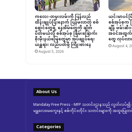
ကလေး-တမူးလမ်းကို ပြန်လည်
ယင်းမာပင်မြိ
ထိန်းချုပ်ပြီးနောက် ပြန်မလာတဲ့ စစ်
စစ်အုပ်စုက မြိ
ရှောင်တွေရဲ့ နေအိမ်တွေကို ချိတ်
ချိန် ဖမ်းဆီး၊
ပိတ်မယ်လို့ စစ်အုပ်စု ခြိမ်းခြောက်၊
အဝင်အထွက် 
စိုးမိုးနယ်မြေတွေမှာ အုပ်ချုပ်ရေး
တွေ လုပ်လာ
ယန္တရား လည်ပတ်ဖို့ ကြိုးစားနေ
August 4, 2
August 5, 2026
About Us
Mandalay Free Press - MFP သတင်းဌာနသည် လွတ်လပ်၍ အ
မန္တလေး၊မကွေးနှင့် စစ်ကိုင်းတိုင်း သတင်းများကို အထူးပြ
Categories