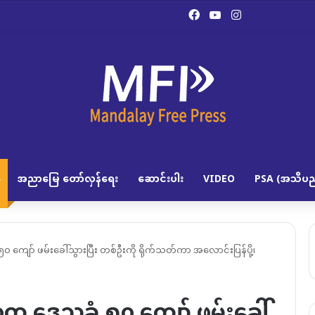
Facebook
YouTube
Instagram
အညာမြေ တော်လှန်ရေး
ဆောင်းပါး
VIDEO
PSA (အသိပည
 ၅၀ ကျော် ဖမ်းခေါ်သွားပြီး တစ်ဦးကို ရိုက်သတ်ကာ အလောင်းပြန်ပို့၊
ုပ်စုက ဒေသခံ ၅၀ ကျော် ဖမ်းခေါ်