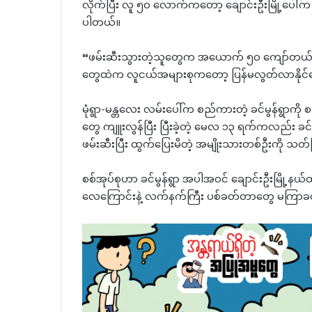
လိုက်ပြီး လူ ၅၀ လောက်ကတော့ ချောင်းဦးမြို့ပေါ်က စ
ပါတယ်။
“ဖမ်းဆီးသွားတဲ့သူတွေက အယောက် ၅၀ ကျော်တယ်။ 
တွေထဲက လူငယ်အများစုကတော့ ပြန်မလွတ်လာနိုင်တေ
မုံရွာ-မန္တလေး လမ်းပေါ်က စည်ကားတဲ့ ခင်မွန်ရွာကိ
တွေ ကျူးလွန်ပြီး ပြီးခဲ့တဲ့ မေလ ၁၃ ရက်ကလည်း ခင်မ
ဖမ်းဆီးပြီး ထွက်ပြေးမိတဲ့ အမျိုးသားတစ်ဦးကို သတ်
စစ်အုပ်စုဟာ ခင်မွန်ရွာ အပါအဝင် ချောင်းဦးမြို့နယ်
လေကြောင်းနဲ့ လက်နက်ကြီး ပစ်ခတ်တာတွေ မကြာ