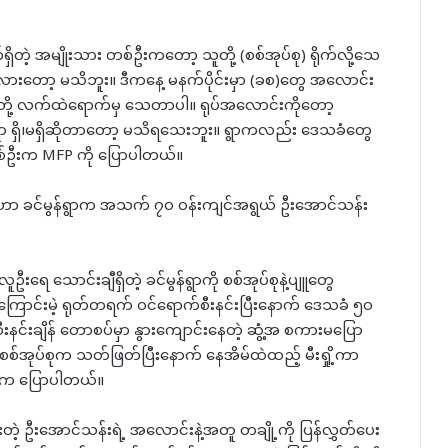
 အမျိုးသား တစ်ဦးကတော့ သူတို့ (စစ်အုပ်စု) ရိုက်လို့သေ
တော့ မသိဘူး။ ဒီကနေ့ မနက်ပိုင်းမှာ (ခစ)တွေ အလောင်း
ူတို့ လက်ထဲရောက်မှ သေတာပါ။ ရုပ်အလောင်းကိုတော့
်ရာ ရှိ၊မရှိဆိုတာတော့ မသိရသေးဘူး။ ရွာကလည်း ဒေသခံတွေ
ခံတစ်ဦးက MFP ကို ပြောပါတယ်။
ူဟာ ခင်မွန်ရွာက အသက် ၇၀ ဝန်းကျင်အရွယ် ဦးအောင်သန်း
လူဦးရေ သောင်းချီရှိတဲ့ ခင်မွန်ရွာကို စစ်အုပ်စုနဲ့ပျူတွေ
ြောင်းမဲ့ ရုတ်တရက် ဝင်ရောက်စီးနင်းပြီးနောက် ဒေသခံ ၅၀
စီးနင်းချိန် တောစပ်မှာ နွားကျောင်းနေတဲ့ ဆွံ့အ စကားမပြော
်အုပ်စုက သတ်ဖြတ်ပြီးနောက် နေအိမ်ထဲထည့် မီးရှို့ကာ
ွေက ပြောပါတယ်။
့ ဦးအောင်သန်းရဲ့ အလောင်းနဲ့အတူ တချို့ကို ပြန်လွှတ်ပေး