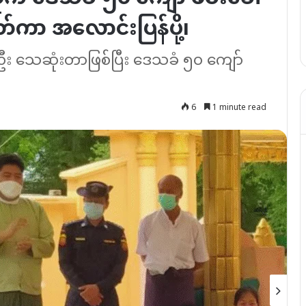
တ်ကာ အလောင်းပြန်ပို့၊
စ်ဦး သေဆုံးတာဖြစ်ပြီး ဒေသခံ ၅၀ ကျော်
6
1 minute read