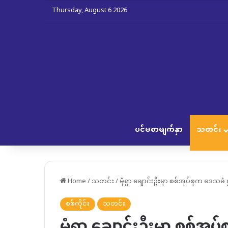
Thursday, August 6 2026
ပင်မစာမျက်နှာ
သတင်း
Home
/
သတင်း
/
မုံရွာ ချောင်းဦးမှာ စစ်အုပ်စုက ဒေသခံ
စစ်ကိုင်း
သတင်း
မုံရွာ ချောင်းဦးမှာ စစ်အ