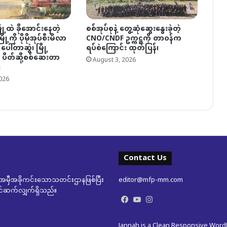
ု့ထဲ ခိုအောင်းနေတဲ့
စစ်အုပ်စုနဲ့ တွေ့ဆုံဆွေးနွေးခဲ့တဲ့
ု့ကို ပိုမိုအုပ်စီးမိလာ
CNO/CNDF ဥက္ကဋ္ဌကို တာဝန်က
 ပေါ်တာဆွဲ၊ မြို့
ရပ်စဲကြောင်း ထုတ်ပြန်၊
ပိတ်ဆို့စစ်ဆေးတာ
August 3, 2026
၊
026
Contact Us
မှီအခိုကင်းသောသတင်းဌာနဖြစ်ပြီး
editor@mfp-mm.com
ုတင်ဆက်လျှက်ရှိသည်။
Facebook
YouTube
Instagram
Jannah is a Clean Responsive Wor