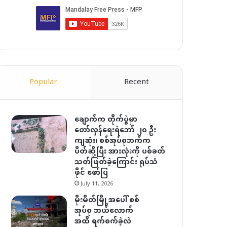
Popular
Recent
ချောက်က တိုက်ပွဲမှာ
တော်လှန်ရေးရဲဘော် ၂၀ ဦး
ကျဆုံး၊ စစ်အုပ်စုဘက်က
ပိတ်ဆို့ပြီး အားလုံးကို ပစ်ခတ်
သတ်ဖြတ်ခဲ့ကြောင်း ရုပ်သံ
ဖိုင် ဖော်ပြ
July 11, 2026
မိုးမိတ်မြို့အပေါ် စစ်
အုပ်စု ဘယ်လောက်
အထိ ရက်စက်ခဲ့လဲ