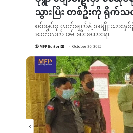
သွားပြီး တစ်ဦးကို ရိုက်သ
စစ်အုပ်စု လက်ချက်နဲ့ အမျိုးသားနှ
ဆက်လက် ဖမ်းဆီးခံထားရ၊
Send
MFP Editor
October 26, 2025
an
email