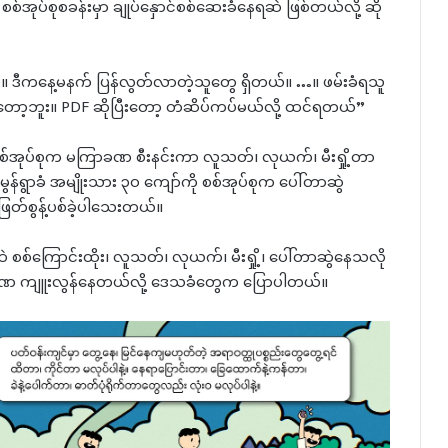
စ်အုပ်စုစခန်းမှာ ချုပ်နှောင်စစ်ဆေးခံနေရဆဲ ဖြစ်တယ်လို့ ဆို
ဒီကနေ့မနက် ပြန်လွတ်လာတဲ့သူတွေ ရှိတယ်။ …။ ဖမ်းခံရသူ
ာ့ဘူး။ PDF ဆိုပြီးတော့ တံဆိပ်ကပ်မယ်လို့ ထင်ရတယ်”
ု စစ်အုပ်စုက မကြာခဏ စီးနင်းကာ လူသတ်၊ လုယက်၊ မီးရှို့တာ
ွန်ရွာခံ အမျိုးသား ၃၀ ကျော်ကို စစ်အုပ်စုက ပေါ်တာဆွဲ
ဖြတ်စွန့်ပစ်ခဲ့ပါသေးတယ်။
ထဲ စစ်ကြောင်းထိုး၊ လူသတ်၊ လုယက်၊ မီးရှို့၊ ပေါ်တာဆွဲနေသလို
ခဏ ကျူးလွန်နေတယ်လို့ ဒေသခံတွေက ပြောပါတယ်။