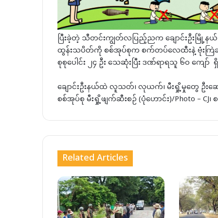
ပြီးခဲ့တဲ့ သီတင်းကျွတ်လပြည့်ညက ချောင်းဦးမြို့နယ် မြ
ထွန်းသပိတ်ကို စစ်အုပ်စုက စက်တပ်လေထီးနဲ့ ဗုံးက
စုစုပေါင်း ၂၄ ဦး သေဆုံးပြီး ဒဏ်ရာရသူ ၆၀ ကျော် ရှ
ချောင်းဦးနယ်ထဲ လူသတ်၊ လုယက်၊ မီးရှို့မှုတွေ ဦးဆောင
စစ်အုပ်စု မီးရှို့ဖျက်ဆီးစဉ် (ပုံဟောင်း)/Photo – CJ၊ စ
Related Articles