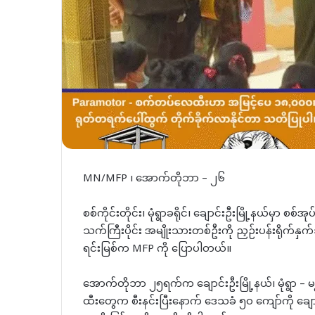
MN/MFP ၊ အောက်တိုဘာ – ၂၆
စစ်ကိုင်းတိုင်း၊ မုံရွာခရိုင်၊ ချောင်းဦးမြို့နယ်မှာ 
သက်ကြီးပိုင်း အမျိုးသားတစ်ဦးကို ညှဉ်းပန်းရိုက
ရင်းမြစ်က MFP ကို ပြောပါတယ်။
အောက်တိုဘာ ၂၅ရက်က ချောင်းဦးမြို့နယ်၊ မုံရွာ – မန
ထီးတွေက စီးနင်းပြီးနောက် ဒေသခံ ၅၀ ကျော်ကို ချေ