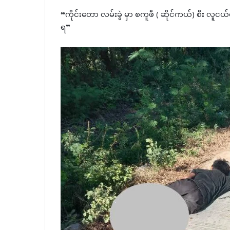
“ကိုင်းတော လမ်းခွဲ မှာ စကူဖီ ( ဆိုင်ကယ်) စီး လူင
ရ”