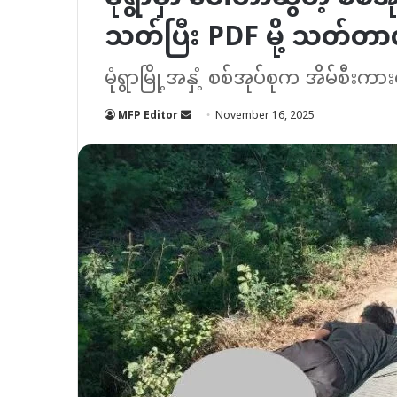
သတ်ပြီး PDF မို့ သတ်တာလိ
မုံရွာမြို့အနှံ့ စစ်အုပ်စုက အိမ်စီး
Send
MFP Editor
November 16, 2025
an
email