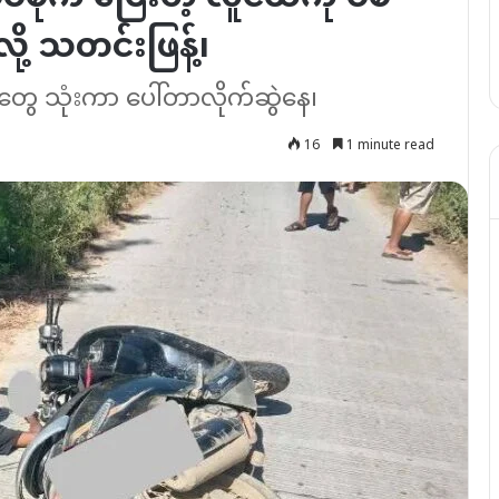
ု့ သတင်းဖြန့်၊
ကားတွေ သုံးကာ ပေါ်တာလိုက်ဆွဲနေ၊
16
1 minute read