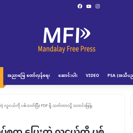
Facebook
YouTube
Instagram
အညာမြေ တော်လှန်ရေး
ဆောင်းပါး
VIDEO
PSA (အသိပည
းတဲ့ လူငယ်ကို ပစ်သတ်ပြီး PDF မို့ သတ်တာလို့ သတင်းဖြန့်၊
အုပ်စုက ပြေးတဲ့ လူငယ်ကို ပစ်