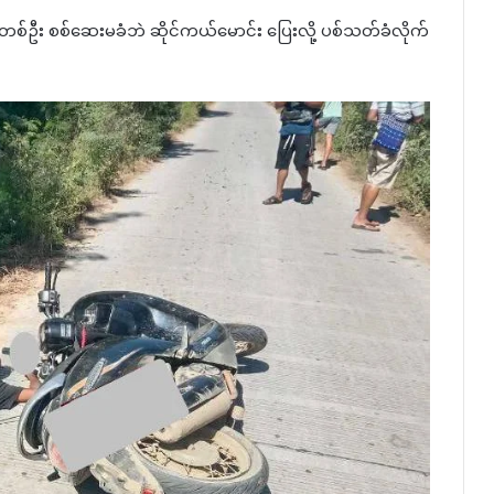
ယ်တစ်ဦး စစ်ဆေးမခံဘဲ ဆိုင်ကယ်မောင်း ပြေးလို့ ပစ်သတ်ခံလိုက်