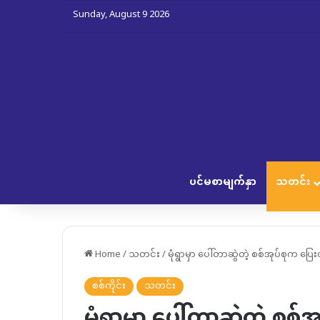
Sunday, August 9 2026
ပင်မစာမျက်နှာ
သတင်း
Home
/
သတင်း
/
မုံရွာမှာ ပေါ်တာဆွဲတဲ့ စစ်အုပ်စုက ပြေ
စစ်ကိုင်း
သတင်း
မုံရွာမှာ ပေါ်တာဆွဲတဲ့ စစ်