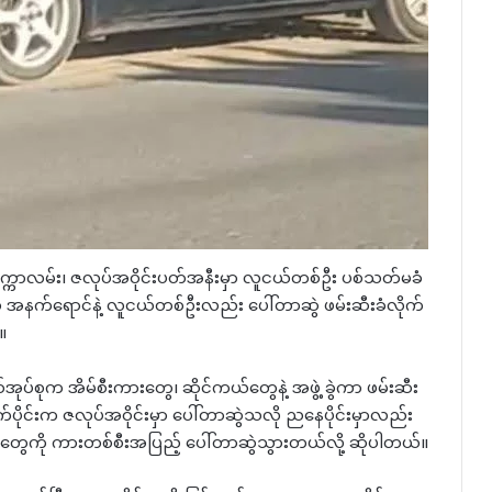
က္ကာလမ်း၊ ဇလုပ်အဝိုင်းပတ်အနီးမှာ လူငယ်တစ်ဦး ပစ်သတ်မခံ
်ကယ် အနက်ရောင်နဲ့ လူငယ်တစ်ဦးလည်း ပေါ်တာဆွဲ ဖမ်းဆီးခံလိုက်
။
်အုပ်စုက အိမ်စီးကားတွေ၊ ဆိုင်ကယ်တွေနဲ့ အဖွဲ့ ခွဲကာ ဖမ်းဆီး
ပိုင်းက ဇလုပ်အဝိုင်းမှာ ပေါ်တာဆွဲသလို ညနေပိုင်းမှာလည်း
ယ်တွေကို ကားတစ်စီးအပြည့် ပေါ်တာဆွဲသွားတယ်လို့ ဆိုပါတယ်။