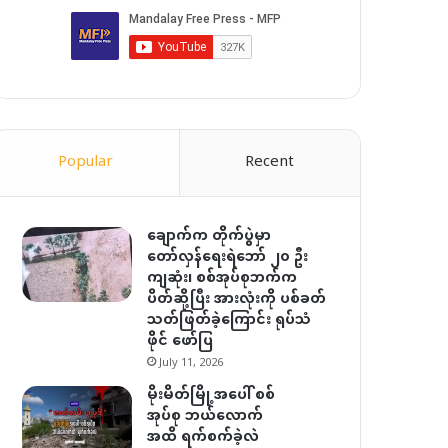
Popular
Recent
ချောက်က တိုက်ပွဲမှာ
တော်လှန်ရေးရဲဘော် ၂၀ ဦး
ကျဆုံး၊ စစ်အုပ်စုဘက်က
ပိတ်ဆို့ပြီး အားလုံးကို ပစ်ခတ်
သတ်ဖြတ်ခဲ့ကြောင်း ရုပ်သံ
ဖိုင် ဖော်ပြ
July 11, 2026
မိုးမိတ်မြို့အပေါ် စစ်
အုပ်စု ဘယ်လောက်
အထိ ရက်စက်ခဲ့လဲ