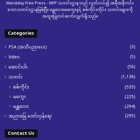
Mandalay Free Press - MFP သတင်းဌာနသည် လွတ်လပ်၍ အမှီအခိုကင်း
သောသတင်းဌာနဖြစ်ပြီး မန္တလေး၊မကွေးနှင့် စစ်ကိုင်းတိုင်း သတင်းများကို
အထူးပြုတင်ဆက်လျှက်ရှိသည်။
Categories
(3)
PSA (အသိပညာပေး)
(5)
Video
(56)
ဆောင်းပါး
(1,136)
သတင်း
စစ်ကိုင်း
(535)
မကွေး
(225)
မန္တလေး
(294)
(295)
အညာမြေ တော်လှန်ရေး
Contact Us