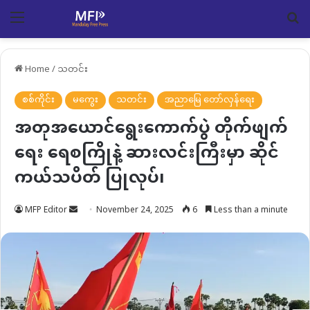
Menu
Se
Home
/
သတင်း
စစ်ကိုင်း
မကွေး
သတင်း
အညာမြေ တော်လှန်ရေး
အတုအယောင်ရွေးကောက်ပွဲ တိုက်ဖျက်
ရေး ရေစကြိုနဲ့ ဆားလင်းကြီးမှာ ဆိုင်
ကယ်သပိတ် ပြုလုပ်၊
Send
MFP Editor
November 24, 2025
6
Less than a minute
an
email