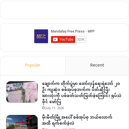
Popular
Recent
ချောက်က တိုက်ပွဲမှာ တော်လှန်ရေးရဲဘော် ၂၀
ဦး ကျဆုံး၊ စစ်အုပ်စုဘက်က ပိတ်ဆို့ပြီး
အားလုံးကို ပစ်ခတ်သတ်ဖြတ်ခဲ့ကြောင်း ရုပ်သံ
ဖိုင် ဖော်ပြ
July 11, 2026
မိုးမိတ်မြို့အပေါ် စစ်အုပ်စု ဘယ်လောက်
အထိ ရက်စက်ခဲ့လဲ