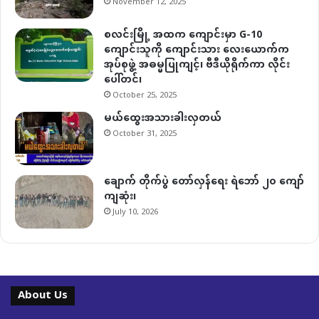
November 12, 2025
စလင်းမြို့ အထက ကျောင်းမှာ G-10
ကျောင်းသူကို ကျောင်းသား လေးယောက်က
အုပ်စုဖွဲ့ အဓမ္မပြုကျင့်၊ ဗီဒီယိုရိုက်ကာ လိုင်း
ပေါ်တင်၊
October 25, 2025
မယ်ထွေးအသားခါးလှတယ်
October 31, 2025
ချောက် တိုက်ပွဲ တော်လှန်ရေး ရဲဘော် ၂၀ ကျော်
ကျဆုံး၊
July 10, 2026
About Us