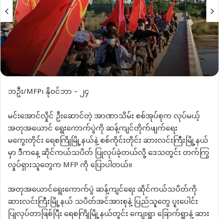
ဘဦး/MFP၊ နိုဝင်ဘာ – ၂၄
မင်းအောင်လှိုင် ဦးဆောင်တဲ့ အာဏာသိမ်း စစ်အုပ်စုက လုပ်မယ့်
အတုအယောင် ရွေးကောက်ပွဲကို ဆန့်ကျင်တိုက်ဖျက်ရေး
မကွေးတိုင်း ရေစကြိုမြို့နယ်နဲ့ စစ်ကိုင်းတိုင်း ဆားလင်းကြီးမြို့နယ်
မှာ ဒီကနေ့ ဆိုင်ကယ်သပိတ် ပြုလုပ်ခဲ့တယ်လို့ ဒေသတွင်း တက်ကြွ
လှုပ်ရှားသူတွေက MFP ကို ပြောပါတယ်။
အတုအယောင်ရွေးကောက်ပွဲ ဆန့်ကျင်ရေး ဆိုင်ကယ်သပိတ်ကို
ဆားလင်းကြီးမြို့နယ် သပိတ်အင်အားစုနဲ့ ပြည်သူတွေ ပူးပေါင်း
ပြုလုပ်တာဖြစ်ပြီး ရေစကြိုမြို့နယ်တွင်း ကျေးရွာ ခြောက်ရွာနဲ့ ဆား