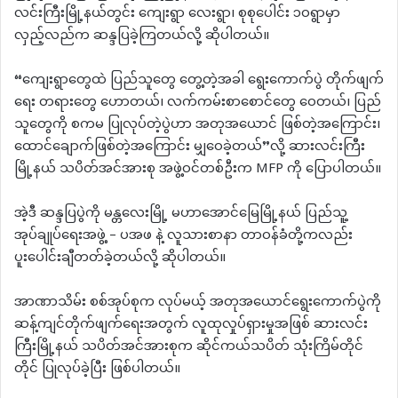
လင်းကြီးမြို့နယ်တွင်း ကျေးရွာ လေးရွာ၊ စုစုပေါင်း ၁၀ရွာမှာ
လှည့်လည်က ဆန္ဒပြခဲ့ကြတယ်လို့ ဆိုပါတယ်။
“ကျေးရွာတွေထဲ ပြည်သူတွေ တွေ့တဲ့အခါ ရွေးကောက်ပွဲ တိုက်ဖျက်
ရေး တရားတွေ ဟောတယ်၊ လက်ကမ်းစာစောင်တွေ ဝေတယ်၊ ပြည်
သူတွေကို စကမ ပြုလုပ်တဲ့ပွဲဟာ အတုအယောင် ဖြစ်တဲ့အကြောင်း၊
ထောင်ချောက်ဖြစ်တဲ့အကြောင်း မျှဝေခဲ့တယ်”လို့ ဆားလင်းကြီး
မြို့နယ် သပိတ်အင်အားစု အဖွဲ့ဝင်တစ်ဦးက MFP ကို ပြောပါတယ်။
အဲ့ဒီ ဆန္ဒပြပွဲကို မန္တလေးမြို့ မဟာအောင်မြေမြို့နယ် ပြည်သူ့
အုပ်ချုပ်ရေးအဖွဲ့ – ပအဖ နဲ့ လူသားစာနာ တာဝန်ခံတို့ကလည်း
ပူးပေါင်းချီတတ်ခဲ့တယ်လို့ ဆိုပါတယ်။
အာဏာသိမ်း စစ်အုပ်စုက လုပ်မယ့် အတုအယောင်ရွေးကောက်ပွဲကို
ဆန့်ကျင်တိုက်ဖျက်ရေးအတွက် လူထုလှုပ်ရှားမှုအဖြစ် ဆားလင်း
ကြီးမြို့နယ် သပိတ်အင်အားစုက ဆိုင်ကယ်သပိတ် သုံးကြိမ်တိုင်
တိုင် ပြုလုပ်ခဲ့ပြီး ဖြစ်ပါတယ်။