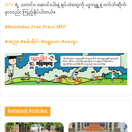
MFP
ရဲ့ သတင်း၊ ဆောင်းပါးနဲ့ ရုပ်သံတွေကို ယူကျူ့နဲ့ ဝက်ဘ်ဆိုက်
မှာလည်း ကြည့်နိုင်ပါတယ်။
#Mandalay_Free_Press_MFP
#
အညာ
#
စစ်ကိုင်း
#
မန္တလေး
#
မကွေး
Related Articles