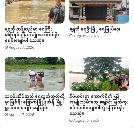
ရွှေဘို တန့်ဆည်မှာ ရေကြီး
ရွှေဘို ရေဦးမြို့ ရေမြုပ်နေ၊
နစ်မြုပ်ချိန် အမျိုးသားတစ်ဦး
August 7, 2026
ရေစီးမျောပါ သေဆုံး၊
August 7, 2026
သဖန်းဆိပ်ဆည် ရေလွှတ်ထုတ်လို့
ဒီပဲယင်းမှာ ကောက်စိုက်ပြန်
မူးမြစ်ရိုး ခြောက်မြို့နယ်ရှိ မြို့၊
အမျိုးသမီးတွေ ချောင်းဖြတ်ကူး
ရွာ ၁၀၀ ကျော် ရေမြုပ်၊
စဉ် ရေစီးမျောပါလို့ ခြောက်ဦး
သေဆုံး၊
August 7, 2026
August 6, 2026