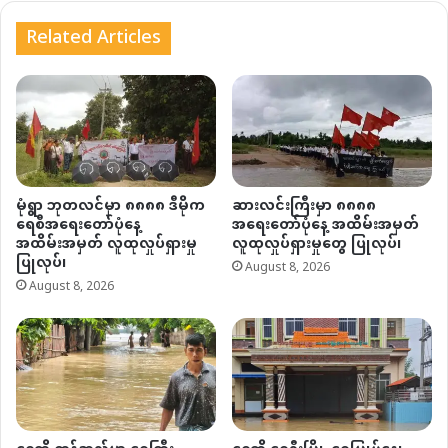
Related Articles
မုံရွာ ဘုတလင်မှာ ၈၈၈၈ ဒီမိုက
ဆားလင်းကြီးမှာ ၈၈၈၈
ရေစီအရေးတော်ပုံနေ့
အရေးတော်ပုံနေ့ အထိမ်းအမှတ်
အထိမ်းအမှတ် လူထုလှုပ်ရှားမှု
လူထုလှုပ်ရှားမှုတွေ ပြုလုပ်၊
ပြုလုပ်၊
August 8, 2026
August 8, 2026