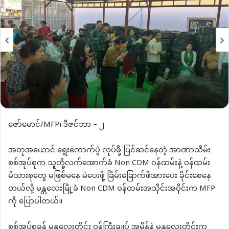
ဇော်မောင်/MFP၊ ဒီဇင်ဘာ – ၂
အတုအယောင် ရွေးကောက်ပွဲ လုပ်ဖို့ ပြင်ဆင်နေတဲ့ အာဏာသိမ်း
စစ်အုပ်စုက သူတို့လက်အောက်ခံ Non CDM ဝန်ထမ်းနဲ့ ဝန်ထမ်း
မိသားစုတွေ မဖြစ်မနေ မဲပေးဖို့ ခြိမ်းခြောက်ဖိအားပေး ခိုင်းစေနေ
တယ်လို့ မန္တလေးမြို့ခံ Non CDM ဝန်ထမ်းအသိုင်းအဝိုင်းက MFP
ကို ပြောပါတယ်။
စစ်အုပ်စုခန့် မန္တလေးတိုင်း ဝန်ကြီးချုပ် အမိန့်နဲ့ မန္တလေးတိုင်းက