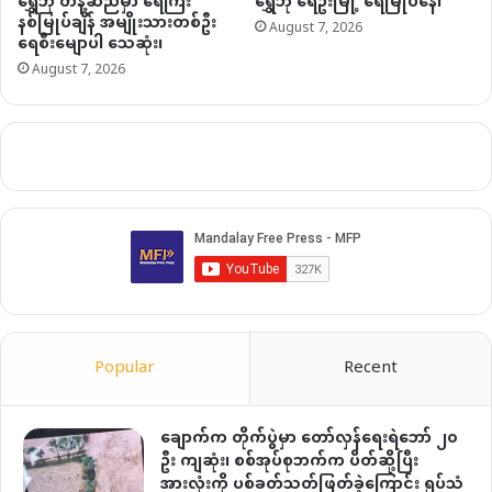
ရွှေဘို တန့်ဆည်မှာ ရေကြီး
ရွှေဘို ရေဦးမြို့ ရေမြုပ်နေ၊
နစ်မြုပ်ချိန် အမျိုးသားတစ်ဦး
August 7, 2026
ရေစီးမျောပါ သေဆုံး၊
August 7, 2026
Popular
Recent
ချောက်က တိုက်ပွဲမှာ တော်လှန်ရေးရဲဘော် ၂၀
ဦး ကျဆုံး၊ စစ်အုပ်စုဘက်က ပိတ်ဆို့ပြီး
အားလုံးကို ပစ်ခတ်သတ်ဖြတ်ခဲ့ကြောင်း ရုပ်သံ