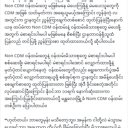
Non CDM ဝန်ထမ်းတွေ မဖြစ်မနေ မဲပေးကြဖို့နဲ့ မဲမပေးသူတွေကို
CDM အဖြစ် သတ်မှတ်ကာ အရေယူမယ့်အကြောင်း လွန်ခဲ့တဲ့ လ
အတွင်းက ဌာနတွင်း ညွှန်ကြားချက်တစ်စောင် ထုတ်ပြန်ခဲ့ပြီးနောက်
ယခု ထပ်မံကာ Non CDM ဝန်ထမ်းနဲ့ ဝန်ထမ်းမိသားစုတွေ မဲပေးဖို့
အတွက် မဲစာရင်းပါ၊မပါ မဖြစ်မနေ စိစစ်ပြီး ဌာနတာဝန်ရှိသူထံ
ပြန်လည် တင်ပြဖို့ ညွှန်ကြားစာ ထုတ်ထားတယ်လို့ ဆိုပါတယ်။
Non CDM ဝန်ထမ်းတွေနဲ့ ဝန်ထမ်းမိသားစုတွေ မဲစာရင်းပါ၊မပါ
စစ်ဆေးဖို့၊ မဲစာရင်းမပါရင် မဲစာရင်းပါအောင် လျှောက်ထားဖို့နဲ့
မှတ်ပုံတင်ပျောက်နေတဲ့ ဝန်ထမ်းတွေကိုလည်း ရွေးကောက်ပွဲအမီ
မှတ်ပုံတင် လျှောက်ထားရယူဖို့ စစ်အုပ်စုက ဌာနတွင်း အမိန့်ပေးခိုင်း
စေချက်စာတွေ ထုတ်ပြန်ထားတာ ဖြစ်ပြီး အဲ့ဒီ ခိုင်းစေတဲ့အတိုင်း
လုပ်ဆောင်ပြီးကြောင်း နိုဝင်ဘာ ၁၁ရက် နောက်ဆုံးထားကာ
အကြောင်းပြန်ခိုင်းထားတယ်လို့ မန္တလေးမြို့ခံ Nom CDM ဝန်ထမ်း
တစ်ဦးက ပြောပါတယ်။
“ဟုတ်တယ်၊ ဘာတွေမှန်း မသိတော့ဘူး၊ အမှန်က ငါတို့လဲ မဲသွားမ
ပေးချင်ဘူး၊ အခုဟာက ကိုယ့်ကို ခြိမ်းခြောက်ပြီး မိသားစုတွေပါ မဲ