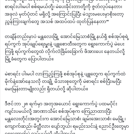
စာရင်းပါ၊မပါ စစ်ရမယ်တို့၊ မဲပေးခိုင်းတာတို့ကို ဇွတ်လုပ်နေတာ၊
အခုလဲ မှတ်ပုံတင် မရှိလို့ အကြောင်းပြပြီး မဲသွားမပေးမှာစိုး‌တော့
ညွှန်ကြားချက်တွေ အသစ် အထပ်ထပ် ထုတ်ပြန်နေတာ”
တချိန်တည်းမှာပဲ မန္တလေးမြို့ အောင်မြေသာစံမြို့နယ်ရှိ စစ်အုပ်စုရဲ့
ရပ်ကွက် အုပ်ချုပ်ရေးမှူးနဲ့ ပျူစောထီးတွေက ရွေးကောက်ပွဲ မဲပေး
ကြဖို့ ရပ်ကွက်တွေထဲ လိုက်လံခြိမ်းခြောက် ဖိအားပေး နေတယ်လို့
မြို့ခံတွေက ပြောပါတယ်။
မဲစာရင်း ပါ၊မပါ လာကြည့်ကြဖို့ စစ်အုပ်စုနဲ့ ပျူတွေက ရပ်ကွက်ထဲ
မိုက်နဲ့အော်နေသလို တချို့ မိသားစုတွေကို မဲစာရင်း စစ်ပြီး၊မပြီး
မေးမြန်းတာမျိုးလည်း ရှိတယ်လို့ ဆိုပါတယ်။
ဒီဇင်ဘာ ၂၈ ရက်မှာ အတုအယောင် ရွေးကောက်ပွဲ ပထမပိုင်း
ကျင်းပမယ်လို့ အာဏာသိမ်း စစ်အုပ်စုက ကြေညာထားပြီး
မန္တလေးတိုင်းအတွင်းက အောင်မြေသာစံ၊ ချမ်းအေးသာစံ၊ မေမြို့၊
ကျောက်ဆည်၊ မိတ္ထီလာ၊ ပျော်ဘွယ်၊ ရမည်းသင်းနဲ့ ညောင်ဦးတွေမှာ