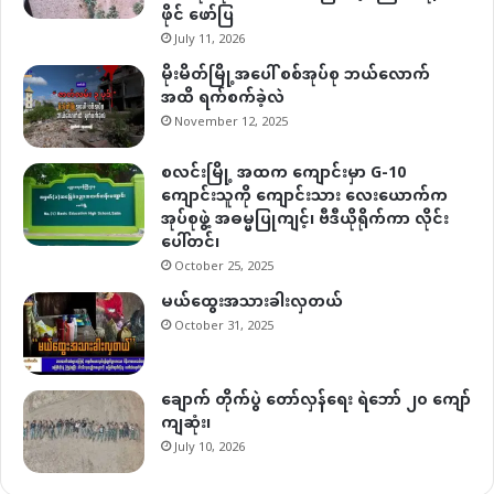
ဖိုင် ဖော်ပြ
July 11, 2026
မိုးမိတ်မြို့အပေါ် စစ်အုပ်စု ဘယ်လောက်
အထိ ရက်စက်ခဲ့လဲ
November 12, 2025
စလင်းမြို့ အထက ကျောင်းမှာ G-10
ကျောင်းသူကို ကျောင်းသား လေးယောက်က
အုပ်စုဖွဲ့ အဓမ္မပြုကျင့်၊ ဗီဒီယိုရိုက်ကာ လိုင်း
ပေါ်တင်၊
October 25, 2025
မယ်ထွေးအသားခါးလှတယ်
October 31, 2025
ချောက် တိုက်ပွဲ တော်လှန်ရေး ရဲဘော် ၂၀ ကျော်
ကျဆုံး၊
July 10, 2026