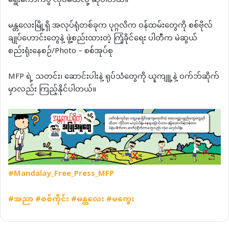
ရွေးကောက်ပွဲ လုပ်မယ်လို့ ဆိုပါတယ်။
မန္တလေးမြို့ရှိ အလုပ်ရုံတစ်ခုက ပုဂ္ဂလိက ဝန်ထမ်းတွေကို စစ်ဗိုလ်
ချုပ်ဟောင်းတွေနဲ့ ဖွဲ့စည်းထားတဲ့ ကြံ့ခိုင်ရေး ပါတီက မဲဆွယ်
စည်းရုံးနေစဉ်/Photo – စစ်အုပ်စု
MFP ရဲ့ သတင်း၊ ဆောင်းပါးနဲ့ ရုပ်သံတွေကို ယူကျူ့နဲ့ ဝက်ဘ်ဆိုက်
မှာလည်း ကြည့်နိုင်ပါတယ်။
#Mandalay_Free_Press_MFP
#
အညာ
#
စစ်ကိုင်း
#
မန္တလေး
#
မကွေး