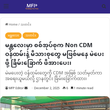
Menu
Se
Home
/
သတင်း
မန္တလေး
သတင်း
မန္တလေးမှာ စစ်အုပ်စုက Non CDM
ဝန်ထမ်းနဲ့ မိသားစုတွေ မဖြစ်မနေ မဲပေး
ဖို့ ခြိမ်းခြောက် ဖိအားပေး၊
မဲမပေးတဲ့ ဝန်ထမ်းတွေကို CDM အဖြစ် သတ်မှတ်ကာ
အရေးယူမယ်လို့ ဌာနတွင်း ခြိမ်းခြောက်ထား၊
Send
MFP Editor
December 2, 2025
6
1 minute read
an
email