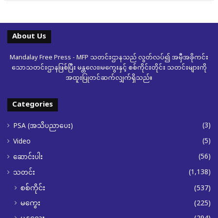
About Us
Mandalay Free Press - MFP သတင်းဌာနသည် လွတ်လပ်၍ အမှီအခိုကင်း
သောသတင်းဌာနဖြစ်ပြီး မန္တလေး၊မကွေးနှင့် စစ်ကိုင်းတိုင်း သတင်းများကို
အထူးပြုတင်ဆက်လျှက်ရှိသည်။
Categories
(3)
PSA (အသိပညာပေး)
(5)
Video
(56)
ဆောင်းပါး
(1,138)
သတင်း
စစ်ကိုင်း
(537)
မကွေး
(225)