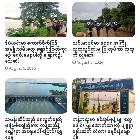
ဒီပဲယင်းမှာ ကောက်စိုက်ပြန်
ယင်းမာပင်မှာ ၈၈၈၈ အကြို
အမျိုးသမီးတွေ ချောင်းဖြတ်ကူး
လူထုလှုပ်ရှားမှု ပြုလုပ်ကာ လူထု
စဉ် ရေစီးမျောပါလို့ ခြောက်ဦး
ကို လှုံ့ဆော်၊
သေဆုံး၊
August 6, 2026
August 6, 2026
သဖန်းဆိပ်ဆည် ရေလွှတ်ချလို့
ကန့်ဘလူမှာ စစ်အုပ်စုနဲ့ ပျူတွေ
မူးမြစ်ရေကြီးကာ တန့်ဆည်နဲ့
ပေါင်းပြီး ဆောက်ထားတဲ့ ပျူရွာ
ရေဦးမှာ အရေးပေါ် ပြောင်းရွှေ့
ချင်းဆက် တံတား ရေစီးနဲ့မျော
နေရ၊
ပါ၊