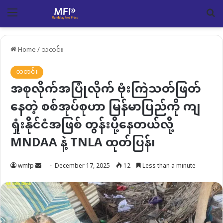
Menu
Se
Home
/
သတင်း
သတင်း
အစုလိုက်အပြုံလိုက် ဗုံးကြဲသတ်ဖြတ်
နေတဲ့ စစ်အုပ်စုဟာ မြန်မာပြည်ကို ကျ
ရှုံးနိုင်ငံအဖြစ် တွန်းပို့နေတယ်လို့
MNDAA နဲ့ TNLA ထုတ်ပြန်၊
Send
wmfp
December 17, 2025
12
Less than a minute
an
email