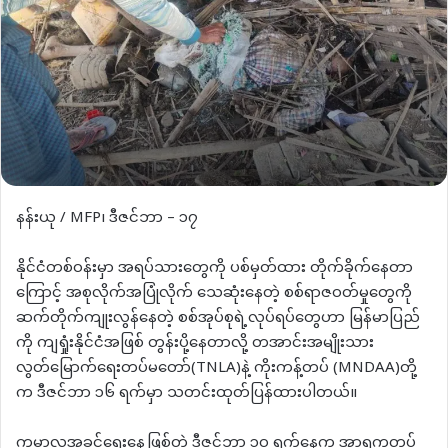
နန်းယု / MFP၊ ဒီဇင်ဘာ – ၁၇
နိုင်ငံတစ်ဝန်းမှာ အရပ်သားတွေကို ပစ်မှတ်ထား တိုက်ခိုက်နေတာ
ကြောင့် အစုလိုက်အပြုံလိုက် သေဆုံးနေတဲ့ စစ်ရာဇဝတ်မှုတွေကို
ဆက်တိုက်ကျုးလွန်နေတဲ့ စစ်အုပ်စုရဲ့လုပ်ရပ်တွေဟာ မြန်မာပြည်
ကို ကျရှုံးနိုင်ငံအဖြစ် တွန်းပို့နေတာလို့ တအာင်းအမျိုးသား
လွတ်မြောက်ရေးတပ်မတော်(TNLA)နဲ့ ကိုးကန့်တပ် (MNDAA)တို့
က ဒီဇင်ဘာ ၁၆ ရက်မှာ သတင်းထုတ်ပြန်ထားပါတယ်။
ကမ္ဘာ့လူ့အခွင့်ရေးနေ့ဖြစ်တဲ့ ဒီဇင်ဘာ ၁၀ ရက်နေ့က အာရက္ခတပ်