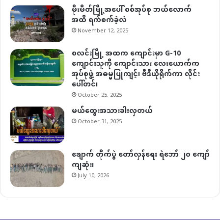
မိုးမိတ်မြို့အပေါ် စစ်အုပ်စု ဘယ်လောက်
အထိ ရက်စက်ခဲ့လဲ
November 12, 2025
စလင်းမြို့ အထက ကျောင်းမှာ G-10
ကျောင်းသူကို ကျောင်းသား လေးယောက်က
အုပ်စုဖွဲ့ အဓမ္မပြုကျင့်၊ ဗီဒီယိုရိုက်ကာ လိုင်း
ပေါ်တင်၊
October 25, 2025
မယ်ထွေးအသားခါးလှတယ်
October 31, 2025
ချောက် တိုက်ပွဲ တော်လှန်ရေး ရဲဘော် ၂၀ ကျော်
ကျဆုံး၊
July 10, 2026