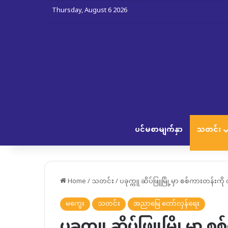
Thursday, August 6 2026
ပင်မစာမျက်နှာ
သတင်း
Home
/
သတင်း
/
ပခုက္ကူ ဆိပ်ဖြူမြို့မှာ စစ်ကားတန်းက
မကွေး
သတင်း
အညာမြေ တော်လှန်ရေး
ပခုက္ကူ ဆိပ်ဖြူမြို့မှာ စ