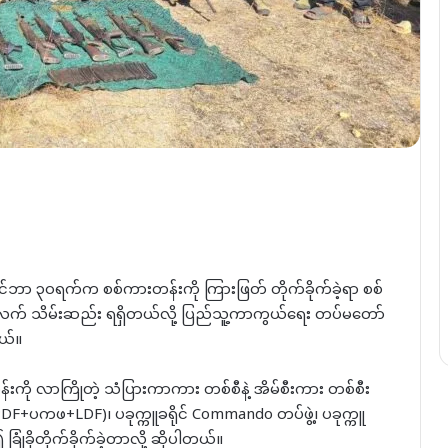
 ဒီဇင်ဘာ ၃၀ရက်က စစ်ကားတန်းကို ကြားဖြတ် တိုက်ခိုက်ခဲ့ရာ စစ်
စ်လက် သိမ်းဆည်း ရရှိတယ်လို့ ပြည်သူ့ကာကွယ်ရေး တပ်မတော်
ယ်။
းကို လာကြိုတဲ့ သံပြားကာကား တစ်စီနဲ့ အိမ်စီးကား တစ်စီး
း ၂ (PDF+ပကဖ+LDF)၊ ပခုက္ကူခရိုင် Commando တပ်ဖွဲ့၊ ပခုက္ကူ
ခြုံခိုတိုက်ခိုက်ခဲ့တာလို့ ဆိုပါတယ်။