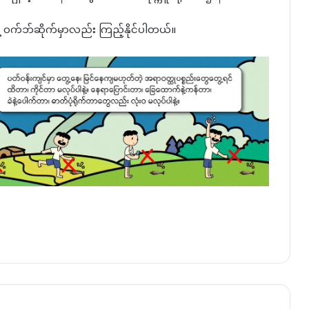
နဲ့ ဝက်ဘ်ဆိုက်မှာလည်း ကြည့်နိုင်ပါတယ်။