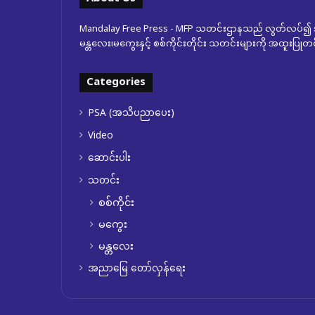
Mandalay Free Press - MFP သတင်းဌာနသည် လွတ်လပ်၍ အ
မန္တလေး၊မကွေးနှင့် စစ်ကိုင်းတိုင်း သတင်းများကို အထူးပြ
Categories
PSA (အသိပညာပေး)
Video
ဆောင်းပါး
သတင်း
စစ်ကိုင်း
မကွေး
မန္တလေး
အညာမြေ တော်လှန်ရေး