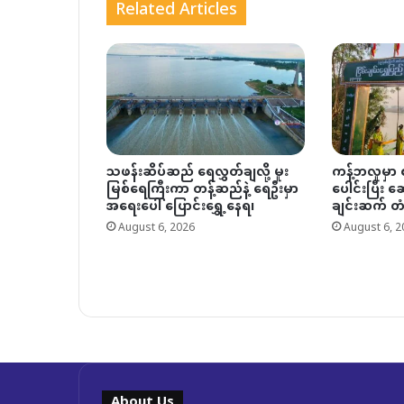
Related Articles
သဖန်းဆိပ်ဆည် ရေလွှတ်ချလို့ မူး
ကန့်ဘလူမှာ စ
မြစ်ရေကြီးကာ တန့်ဆည်နဲ့ ရေဦးမှာ
ပေါင်းပြီး 
အရေးပေါ် ပြောင်းရွှေ့နေရ၊
ချင်းဆက် တံ
August 6, 2026
August 6, 2
About Us