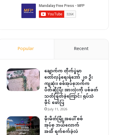
Popular
Recent
ချောက်က တိုက်ပွဲမှာ
တော်လှန်ရေးရဲဘော် ၂၀ ဦး
ကျဆုံး၊ စစ်အုပ်စုဘက်က
ပိတ်ဆို့ပြီး အားလုံးကို ပစ်ခတ်
သတ်ဖြတ်ခဲ့ကြောင်း ရုပ်သံ
ဖိုင် ဖော်ပြ
July 11, 2026
မိုးမိတ်မြို့အပေါ် စစ်
အုပ်စု ဘယ်လောက်
အထိ ရက်စက်ခဲ့လဲ