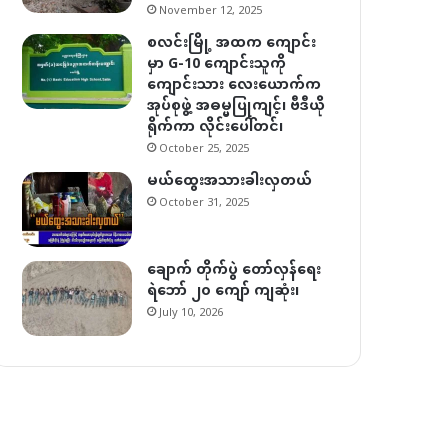
November 12, 2025
စလင်းမြို့ အထက ကျောင်း
မှာ G-10 ကျောင်းသူကို
ကျောင်းသား လေးယောက်က
အုပ်စုဖွဲ့ အဓမ္မပြုကျင့်၊ ဗီဒီယို
ရိုက်ကာ လိုင်းပေါ်တင်၊
October 25, 2025
မယ်ထွေးအသားခါးလှတယ်
October 31, 2025
ချောက် တိုက်ပွဲ တော်လှန်ရေး
ရဲဘော် ၂၀ ကျော် ကျဆုံး၊
July 10, 2026