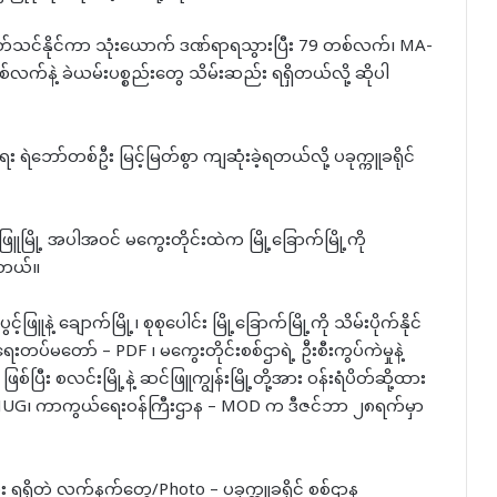
ု သုတ်သင်နိုင်ကာ သုံးယောက် ဒဏ်ရာရသွားပြီး 79 တစ်လက်၊ MA-
က်နဲ့ ခဲယမ်းပစ္စည်းတွေ သိမ်းဆည်း ရရှိတယ်လို့ ဆိုပါ
း ရဲဘော်တစ်ဦး မြင့်မြတ်စွာ ကျဆုံးခဲ့ရတယ်လို့ ပခုက္ကူခရိုင်
မြို့ အပါအဝင် မကွေးတိုင်းထဲက မြို့ခြောက်မြို့ကို
ပါတယ်။
ြူနဲ့ ချောက်မြို့၊ စုစုပေါင်း မြို့ခြောက်မြို့ကို သိမ်းပိုက်နိုင်
မတော် – PDF ၊ မကွေးတိုင်းစစ်ဌာရဲ့ ဦးစီးကွပ်ကဲမှုနဲ့
ီး စလင်းမြို့နဲ့ ဆင်ဖြူကျွန်းမြို့တို့အား ဝန်းရံပိတ်ဆို့ထား
ရ – NUG၊ ကာကွယ်ရေးဝန်ကြီးဌာန – MOD က ဒီဇင်ဘာ ၂၈ရက်မှာ
်း ရရှိတဲ့ လက်နက်တွေ/Photo – ပခုက္ကူခရိုင် စစ်ဌာန