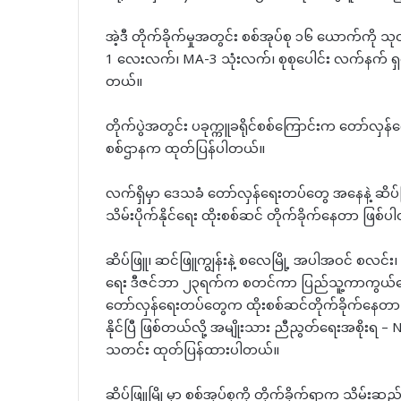
အဲ့ဒီ တိုက်ခိုက်မှုအတွင်း စစ်အုပ်စု ၁၆ ယောက်ကိ
1 လေးလက်၊ MA-3 သုံးလက်၊ စုစုပေါင်း လက်နက် ရှစ်လ
တယ်။
တိုက်ပွဲအတွင်း ပခုက္ကူခရိုင်စစ်ကြောင်းက တော်လှန်ရေ
စစ်ဌာနက ထုတ်ပြန်ပါတယ်။
လက်ရှိမှာ ဒေသခံ တော်လှန်ရေးတပ်တွေ အနေနဲ့ ဆိပ်ဖြူ
သိမ်းပိုက်နိုင်ရေး ထိုးစစ်ဆင် တိုက်ခိုက်နေတာ ဖြစ်
ဆိပ်ဖြူ၊ ဆင်ဖြူကျွန်းနဲ့ စလေမြို့ အပါအဝင် စလင်း၊ ပွင့်ဖ
ရေး ဒီဇင်ဘာ ၂၃ရက်က စတင်ကာ ပြည်သူ့ကာကွယ်ရေးတပ်
တော်လှန်ရေးတပ်တွေက ထိုးစစ်ဆင်တိုက်ခိုက်နေတာ ဖြစ်ပြ
နိုင်ပြီ ဖြစ်တယ်လို့ အမျိုးသား ညီညွတ်ရေးအစိုး
သတင်း ထုတ်ပြန်ထားပါတယ်။
ဆိပ်ဖြူမြို့မှာ စစ်အုပ်စုကို တိုက်ခိုက်ရာက သိမ်းဆည