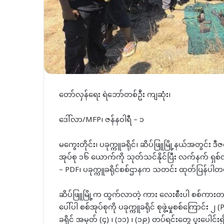
တော်လှန်ရေး ရဲဘော်တစ်ဦး ကျဆုံး၊
ဒေါ်လာ/MFP၊ ဇန်နဝါရီ – ၁
မကွေးတိုင်း၊ ပခုက္ကူခရိုင်၊ ဆိပ်ဖြူမြို့နယ်အတွင်း
အုပ်စု ၁၆ ယောက်ကို သုတ်သင်နိုင်ပြီး လက်နက် ရှ
– PDF၊ ပခုက္ကူခရိုင်စစ်ဌာနက သတင်း ထုတ်ပြန်ပါတ
ဆိပ်ဖြူမြို့က ထွက်လာတဲ့ ကား လေးစီးပါ စစ်ကားတန်
ပေါ်ပါ စစ်အုပ်စုကို ပခုက္ကူခရိုင် စုဖွဲ့မှုစစ်ကြောင်
ခရိုင် အမှတ် (၄) ၊ (၁၁) ၊ (၁၉) တပ်ရင်းတွေ ပူးပေါင်း၍ 