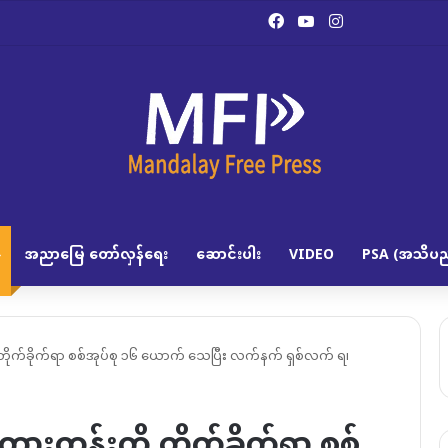
Facebook
YouTube
Instagram
အညာမြေ တော်လှန်ရေး
ဆောင်းပါး
VIDEO
PSA (အသိပည
ို တိုက်ခိုက်ရာ စစ်အုပ်စု ၁၆ ယောက် သေပြီး လက်နက် ရှစ်လက် ရ၊
စ်ကားတန်းကို တိုက်ခိုက်ရာ စစ်