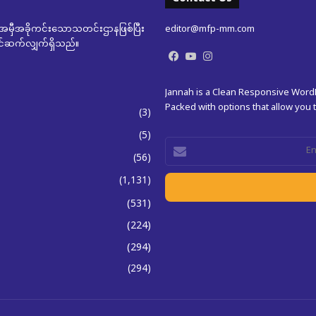
မှီအခိုကင်းသောသတင်းဌာနဖြစ်ပြီး
editor@mfp-mm.com
ုတင်ဆက်လျှက်ရှိသည်။
Facebook
YouTube
Instagram
Jannah is a Clean Responsive Wor
Packed with options that allow you
(3)
(5)
Enter
(56)
your
Email
(1,131)
address
(531)
(224)
(294)
(294)