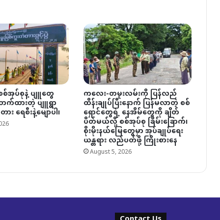
စ်အုပ်စုနဲ့ ပျူတွေ
ကလေး-တမူးလမ်းကို ပြန်လည်
ဆောက်ထားတဲ့ ပျူရွာ
ထိန်းချုပ်ပြီးနောက် ပြန်မလာတဲ့ စစ်
တား ရေစီးနဲ့မျောပါ၊
ရှောင်တွေရဲ့ နေအိမ်တွေကို ချိတ်
ပိတ်မယ်လို့ စစ်အုပ်စု ခြိမ်းခြောက်၊
026
စိုးမိုးနယ်မြေတွေမှာ အုပ်ချုပ်ရေး
ယန္တရား လည်ပတ်ဖို့ ကြိုးစားနေ
August 5, 2026
Contact Us