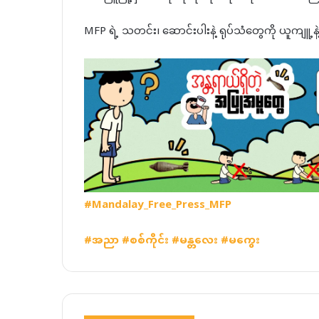
MFP ရဲ့ သတင်း၊ ဆောင်းပါးနဲ့ ရုပ်သံတွေကို ယူကျူ့
#Mandalay_Free_Press_MFP
#
အညာ
#
စစ်ကိုင်း
#
မန္တလေး
#
မကွေး