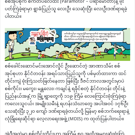
စစ်အုပ်စုက စက်တပ်လေထီး (Paramotor – ပါရာမော်တာ)နဲ့ ဗုံး
ပတ်ကြဲခဲ့ရာမှာ ရွာခံပြည်သူ လေးဦး သေဆုံးပြီး လေးဦးဒဏ်ရာရခဲ့
ပါတယ်။
စစ်ခေါင်းဆောင်မင်းအောင်လှိုင် ဦးဆောင်တဲ့ အာဏာသိမ်း စစ်
အုပ်စုဟာ နိုင်ငံတဝန်း အရပ်သားပြည်သူကို ပစ်မှတ်ထားကာ ထင်
တိုင်းကျဲ ဗုံးကြဲသတ်ဖြတ်နေတာ ဖြစ်ပြီး ဒီဇင်ဘာလအတွင်းမှာပဲ
စစ်ကိုင်း၊ မကွေး၊ မန္တလေး၊ ကချင်နဲ့ ရခိုင်စတဲ့ နိုင်ငံတဝန်း တိုင်းနဲ့
ပြည်နယ်အနှံ့က မြို့၊ရွာတွေကို ၁၁၉ ကြိမ် လေကြောင်းဗုံးကြဲခဲ့ရာ
ကလေးသူငယ်၊ အမျိုးသမီးနဲ့ ရဟန်းသံဃာတွေ အပါအဝင် ၁၇၆ဦး
သေဆုံးပြီး ၃၂၀ ကျော် ဒဏ်ရာရခဲ့တယ်လို့ မြန်မာ့ စစ်ဘက်ရေးရာနဲ့
လုံခြုံရေးဆိုင်ရာ လေ့လာရေးအဖွဲ့ (MDIS) က ထုတ်ပြန်ပါတယ်။
အဲဒီအထဲမှာ စစ်ကိုင်းတိုင်းဟာ အကြိမ် ၅၀ အထိအများဆုံးဗုံးကြဲ