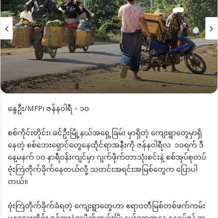
နွေဦး/MFP၊ ဇန်နဝါရီ – ၁၀
စစ်ကိုင်းတိုင်း၊ ခင်ဦးမြို့နယ်အရှေ့ခြမ်း မှာရှိတဲ့ ကျေးရွာတွေမှာရှိ
နေတဲ့ စစ်ဘေးရှောင်တွေနေထိုင်ရာအနီးကို ဇန်နဝါရီလ ၁၀ရက် ဒီ
နေ့မနက် ၁၀ နာရီဝန်းကျင်မှာ ဂျက်ဖိုက်တာသုံးစင်းနဲ့ စစ်အုပ်စုတပ်
ဗုံးကြဲတိုက်ခိုက်နေတယ်လို့ သတင်းအရင်းအမြစ်တွေက ပြောပါ
တယ်။
ဗုံးကြဲတိုက်ခိုက်ခံရတဲ့ ကျေးရွာတွေဟာ ဧရာဝတီမြစ်တစ်ဖက်ကမ်း