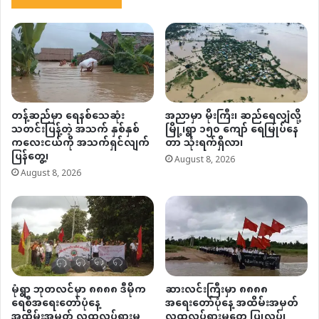
တန့်ဆည်မှာ ရေနစ်သေဆုံး
အညာမှာ မိုးကြီး၊ ဆည်ရေလျှံလို့
သတင်းပြန့်တဲ့ အသက် နှစ်နှစ်
မြို့၊ရွာ ၁၅၀ ကျော် ရေမြုပ်နေ
ကလေးငယ်ကို အသက်ရှင်လျက်
တာ သုံးရက်ရှိလာ၊
ပြန်တွေ့၊
August 8, 2026
August 8, 2026
မုံရွာ ဘုတလင်မှာ ၈၈၈၈ ဒီမိုက
ဆားလင်းကြီးမှာ ၈၈၈၈
ရေစီအရေးတော်ပုံနေ့
အရေးတော်ပုံနေ့ အထိမ်းအမှတ်
အထိမ်းအမှတ် လူထုလှုပ်ရှားမှု
လူထုလှုပ်ရှားမှုတွေ ပြုလုပ်၊