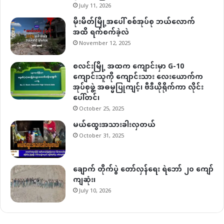
July 11, 2026
မိုးမိတ်မြို့အပေါ် စစ်အုပ်စု ဘယ်လောက်
အထိ ရက်စက်ခဲ့လဲ
November 12, 2025
စလင်းမြို့ အထက ကျောင်းမှာ G-10
ကျောင်းသူကို ကျောင်းသား လေးယောက်က
အုပ်စုဖွဲ့ အဓမ္မပြုကျင့်၊ ဗီဒီယိုရိုက်ကာ လိုင်း
ပေါ်တင်၊
October 25, 2025
မယ်ထွေးအသားခါးလှတယ်
October 31, 2025
ချောက် တိုက်ပွဲ တော်လှန်ရေး ရဲဘော် ၂၀ ကျော်
ကျဆုံး၊
July 10, 2026