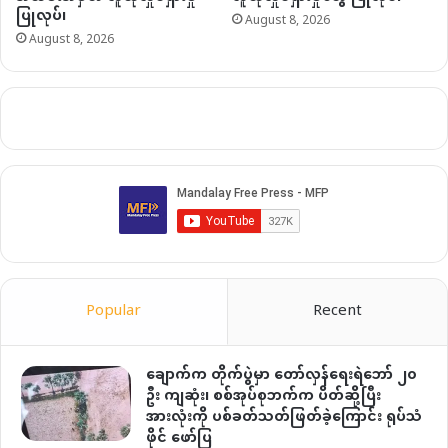
ပြုလုပ်၊
August 8, 2026
August 8, 2026
Popular
Recent
ချောက်က တိုက်ပွဲမှာ တော်လှန်ရေးရဲဘော် ၂၀
ဦး ကျဆုံး၊ စစ်အုပ်စုဘက်က ပိတ်ဆို့ပြီး
အားလုံးကို ပစ်ခတ်သတ်ဖြတ်ခဲ့ကြောင်း ရုပ်သံ
ဖိုင် ဖော်ပြ