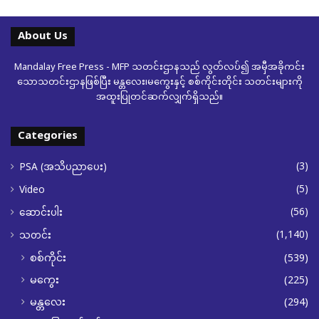
About Us
Mandalay Free Press - MFP သတင်းဌာနသည် လွတ်လပ်၍ အမှီအခိုကင်း
သောသတင်းဌာနဖြစ်ပြီး မန္တလေး၊မကွေးနှင့် စစ်ကိုင်းတိုင်း သတင်းများကို
အထူးပြုတင်ဆက်လျှက်ရှိသည်။
Categories
(3)
PSA (အသိပညာပေး)
(5)
Video
(56)
ဆောင်းပါး
(1,140)
သတင်း
စစ်ကိုင်း
(539)
မကွေး
(225)
မန္တလေး
(294)