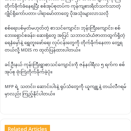
တိုက်ခိုက်ခံနေရပြီး စစ်အုပ်စုတပ်က ကုန်ကျစားရိတ်သက်သာတဲ့
ဂျိုင်ရိုကော်ပတာ၊ ပါရာမော်တာတွေ ပိုအသုံးများလာသလို
စစ်ရေးပစ်မှတ်မဟုတ်တဲ့ စာသင်ကျောင်း၊ ဘုန်းကြီးကျောင်း၊ စစ်
ဘေးရှောင်စခန်း၊ ဆေးရုံတွေ အပြင် သဘာဝသံယံဇာတာထွက်ရှိတဲ့
ရေနံမှော်နဲ့ ရွှေတူးဖော်ရေး လုပ်ငန်းတွေကို တိုက်ခိုက်နေတာ တွေ့ရ
တယ်လို့ MDIS က ထုတ်ပြန်ထားပါတယ်။
ခင်ဦးနယ် ကုန်းကြီးရွာစာသင်ကျောင်းကို ဇန်နဝါရီလ ၅ ရက်က စစ်
အုပ်စု ဗုံးကြဲတိုက်ခိုက်ခဲ့ပုံ။
MFP ရဲ့ သတင်း၊ ဆောင်းပါးနဲ့ ရုပ်သံတွေကို ယူကျူ့နဲ့ တယ်လီဂရမ်
မှာလည်း ကြည့်နိုင်ပါတယ်။
Related Articles