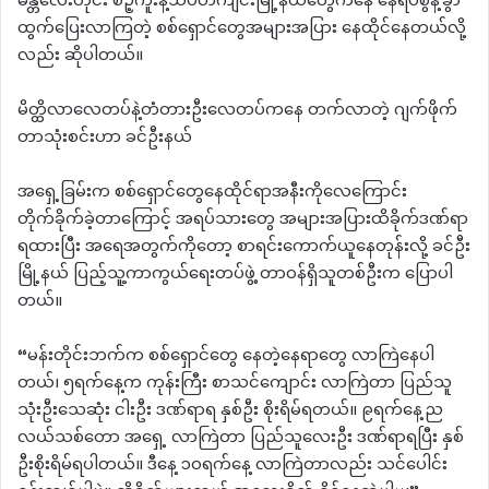
မန္တလေးတိုင်း စဉ့်ကူးနဲ့သပိတ်ကျင်းမြို့နယ်တွေကနေ နေရပ်စွန့်ခွာ
ထွက်ပြေးလာကြတဲ့ စစ်ရှောင်တွေအများအပြား နေထိုင်နေတယ်လို့
လည်း ဆိုပါတယ်။
မိတ္ထိလာလေတပ်နဲ့တံတားဦးလေတပ်ကနေ တက်လာတဲ့ ဂျက်ဖိုက်
တာသုံးစင်းဟာ ခင်ဦးနယ်
အရှေ့ခြမ်းက စစ်ရှောင်တွေနေထိုင်ရာအနီးကိုလေကြောင်း
တိုက်ခိုက်ခဲ့တာကြောင့် အရပ်သားတွေ အများအပြားထိခိုက်ဒဏ်ရာ
ရထားပြီး အရေအတွက်ကိုတော့ စာရင်းကောက်ယူနေတုန်းလို့ ခင်ဦး
မြို့နယ် ပြည့်သူ့ကာကွယ်ရေးတပ်ဖွဲ့ တာဝန်ရှိသူတစ်ဦးက ပြောပါ
တယ်။
“မန်းတိုင်းဘက်က စစ်ရှောင်တွေ နေတဲ့နေရာတွေ လာကြဲနေပါ
တယ်၊ ၅ရက်နေ့က ကုန်းကြီး စာသင်ကျောင်း လာကြဲတာ ပြည်သူ
သုံးဦးသေဆုံး ငါးဦး ဒဏ်ရာရ နှစ်ဦး စိုးရိမ်ရတယ်။ ၉ရက်နေ့ည
လယ်သစ်တော အရှေ့ လာကြဲတာ ပြည်သူလေးဦး ဒဏ်ရာရပြီး နှစ်
ဦးစိုးရိမ်ရပါတယ်။ ဒီနေ့ ၁၀ရက်နေ့ လာကြဲတာလည်း သင်ပေါင်း