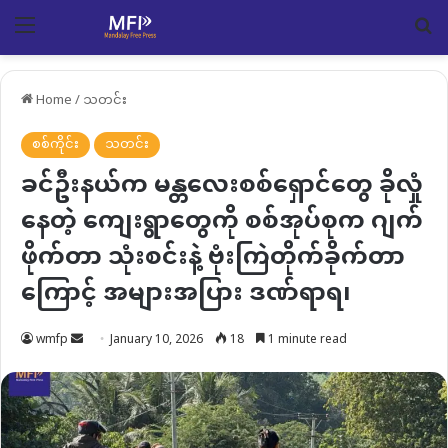
Menu
Se
Home
/
သတင်း
စစ်ကိုင်း
သတင်း
ခင်ဦးနယ်က မန္တလေးစစ်ရှောင်တွေ ခိုလှုံ
နေတဲ့ ကျေးရွာတွေကို စစ်အုပ်စုက ဂျက်
ဖိုက်တာ သုံးစင်းနဲ့ ဗုံးကြဲတိုက်ခိုက်တာ
ကြောင့် အများအပြား ဒဏ်ရာရ၊
Send
wmfp
January 10, 2026
18
1 minute read
an
email