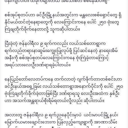
ဝန်းကျင်ပါပဲ။ ထိခိုက်များတယ် အသေးစိတ် စိစ်နေဆဲပါဗျ”
စစ်အုပ်စုတပ်ဟာ ခင်ဦးမြို့နယ်အတွင်းက မန္တလေးစစ်ရှောင်တွေ ရှိ
နိုင်မယ်ထင်တဲ့နေရာတွေကို လေကြောင်းကနေ ပေါင် ၂၅၀ ဗုံးတွေ
ကြဲချတိုက်ခိုက်နေတာလို့ သူကဆိုပါတယ်။
ပြီးခဲ့တဲ့ ဇန်နဝါရီလ ၉ ရက်ကလည်း လယ်သစ်တောရွာက
ရက်လည်တရားနာဆွမ်းကျွေးပြုလုပ်ဖို့ ပြင်ဆင်နေတဲ့ နာရေးအိမ်
အနီးကို စစ်အုပ်စုတပ်လေကြောင်းကနေ ဗုံးကြဲခဲ့တာကြောင့်
အရပ်သားလေးဦးဒဏ်ရာရခဲ့ပါတယ်။
နေပြည်တော်လေတပ်ကနေ တက်လာတဲ့ ဂျက်ဖိုက်တာတစ်စင်းဟာ
ခင်ဦးနယ်အရှေ့ခြမ်း လယ်သစ်တောရွာအနောက်ပိုင်းကို ပေါင် ၂၅၀
ဗုံးကြဲချတိုက်ခိုက်ခဲ့တာဖြစ်ပြီး ဒဏ်ရာရသူ လေးဦးအထဲက နှစ်ဦး
ဟာ အသက်အန္တရာယ်စိုးရိမ်ရတယ်လို့လည်း ဆိုပါတယ်။
အလားတူ ဇန်နဝါရီလ ၉ ရက်ညနေပိုင်းမှာပဲ ယင်းမာပင်မြို့နယ်၊
မြောက်ယမားချောင်းဘေးက ပြန်လှည့်ကျေးရွာကို အာဏာသိမ်း