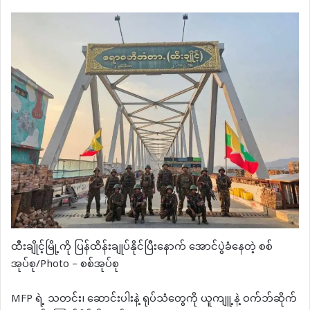
ထီးချိုင့်မြို့ကို ပြန်ထိန်းချုပ်နိုင်ပြီးနောက် အောင်ပွဲခံနေတဲ့ စစ်
အုပ်စု/Photo – စစ်အုပ်စု
MFP ရဲ့ သတင်း၊ ဆောင်းပါးနဲ့ ရုပ်သံတွေကို ယူကျူ့နဲ့ ဝက်ဘ်ဆိုက်