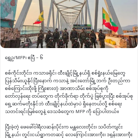
ရွှေဥ/MFP၊ ဧပြီ – ၆
စစ်ကိုင်းတိုင်း၊ ကသာခရိုင်၊ ထီးချိုင့်မြို့နယ်ရှိ စစ်ရှုံးနယ်မြေတွေ
ပြန်သိမ်းယူနိုင်ပြီးနောက် ကသာနဲ့ အင်းတော်မြို့ဘက် ဦးတည်ကာ
စစ်ကြောင်းထိုးဖို့ ကြိုးစားတဲ့ အာဏာသိမ်း စစ်အုပ်စုကို
တော်လှန်ရေး တပ်တွေက တိုက်ခိုက်ရာ တိုက်ပွဲ ဖြစ်ပွားပြီး စစ်အုပ်စု
ရှေ့ဆက်မတိုးနိုင်ဘဲ ထီးချိုင့်နယ်ထဲမှာပဲ ရှိနေတယ်လို့ စစ်ရေး
သတင်းရင်းမြစ်တွေနဲ့ ဒေသခံတွေက MFP ကို ပြောပါတယ်။
ပြီးခဲ့တဲ့ ဖေဖေါ်ဝါရီလဆန်းပိုင်းက မန္တလေးတိုင်း၊ သပိတ်ကျင်း
မြို့နယ်၊ တွင်းငယ်ရွာကတဆင့် လေကြောင်းအားကိုး၊ ဒရုန်းအားကိုး