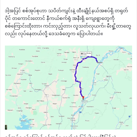
ဒါ့အပြင် စစ်အုပ်စုဟာ သပိတ်ကျင်းနဲ့ ထီးချိုင့်နယ်အစပ်ရှိ တရုတ်
ပိုင် တကောင်းတောင် နီကယ်စက်ရုံ အနီးရှိ ကျေးရွာတွေကို
စစ်ကြောင်းထိုးတာ၊ ကင်းလှည့်တာ၊ လူသတ်လုယက်၊ မီးရှို့တာတွေ
လည်း လုပ်နေတယ်လို့ ဒေသခံတွေက ပြောပါတယ်။