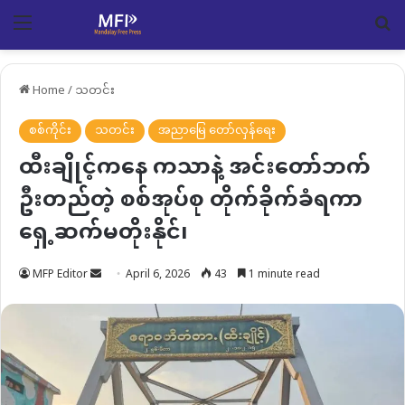
Menu
Se
Home
/
သတင်း
စစ်ကိုင်း
သတင်း
အညာမြေ တော်လှန်ရေး
ထီးချိုင့်ကနေ ကသာနဲ့ အင်းတော်ဘက်
ဦးတည်တဲ့ စစ်အုပ်စု တိုက်ခိုက်ခံရကာ
ရှေ့ဆက်မတိုးနိုင်၊
Send
MFP Editor
April 6, 2026
43
1 minute read
an
email