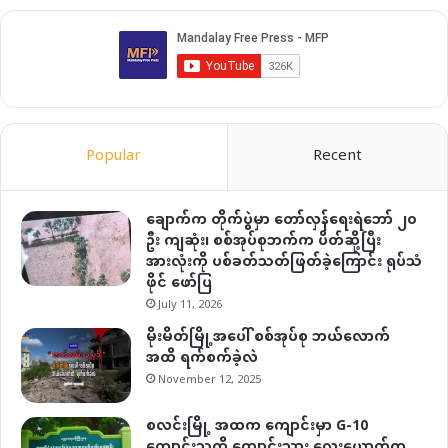
Popular
Recent
ချောက်က တိုက်ပွဲမှာ တော်လှန်ရေးရဲဘော် ၂၀
ဦး ကျဆုံး၊ စစ်အုပ်စုဘက်က ပိတ်ဆို့ပြီး
အားလုံးကို ပစ်ခတ်သတ်ဖြတ်ခဲ့ကြောင်း ရုပ်သံ
ဖိုင် ဖော်ပြ
July 11, 2026
မိုးမိတ်မြို့အပေါ် စစ်အုပ်စု ဘယ်လောက်
အထိ ရက်စက်ခဲ့လဲ
November 12, 2025
စလင်းမြို့ အထက ကျောင်းမှာ G-10
ကျောင်းသူကို ကျောင်းသား လေးယောက်က