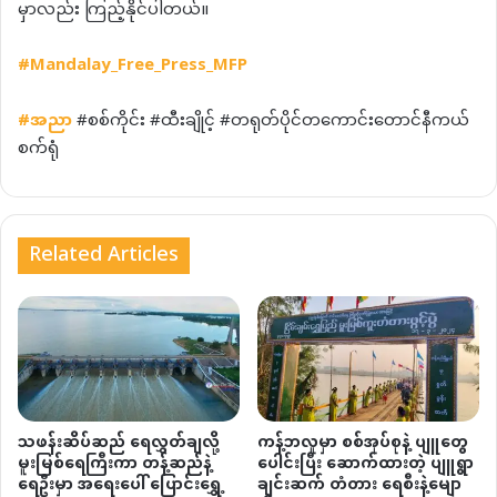
မှာလည်း ကြည့်နိုင်ပါတယ်။
#Mandalay_Free_Press_MFP
#
အညာ
#စစ်ကိုင်း #ထီးချိုင့် #တရုတ်ပိုင်တကောင်းတောင်နီကယ်
စက်ရုံ
Related Articles
သဖန်းဆိပ်ဆည် ရေလွှတ်ချလို့
ကန့်ဘလူမှာ စစ်အုပ်စုနဲ့ ပျူတွေ
မူးမြစ်ရေကြီးကာ တန့်ဆည်နဲ့
ပေါင်းပြီး ဆောက်ထားတဲ့ ပျူရွာ
ရေဦးမှာ အရေးပေါ် ပြောင်းရွှေ့
ချင်းဆက် တံတား ရေစီးနဲ့မျော