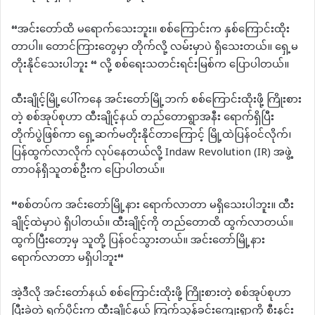
“အင်းတော်ထိ မရောက်သေးဘူး။ စစ်ကြောင်းက နှစ်ကြောင်းထိုး
တာပါ။ တောင်ကြားတွေမှာ တိုက်လို့ လမ်းမှာပဲ ရှိသေးတယ်။ ရှေ့မ
တိုးနိုင်သေးပါဘူး “ လို့ စစ်ရေးသတင်းရင်းမြစ်က ပြောပါတယ်။
ထီးချိုင့်မြို့ပေါ်ကနေ အင်းတော်မြို့ဘက် စစ်ကြောင်းထိုးဖို့ ကြိုးစား
တဲ့ စစ်အုပ်စုဟာ ထီးချိုင့်နယ် တည်တောရွာအနီး ရောက်ရှိပြီး
တိုက်ပွဲဖြစ်ကာ ရှေ့ဆက်မတိုးနိုင်တာကြောင့် မြို့ထဲပြန်ဝင်လိုက်၊
ပြန်ထွက်လာလိုက် လုပ်နေတယ်လို့ Indaw Revolution (IR) အဖွဲ့
တာဝန်ရှိသူတစ်ဦးက ပြောပါတယ်။
“စစ်တပ်က အင်းတော်မြို့နား ရောက်လာတာ မရှိသေးပါဘူး။ ထီး
ချိုင့်ထဲမှာပဲ ရှိပါတယ်။ ထီးချိုင့်ကို တည်တောထိ ထွက်လာတယ်။
ထွက်ပြီးတော့မှ သူတို့ ပြန်ဝင်သွားတယ်။ အင်းတော်မြို့နား
ရောက်လာတာ မရှိပါဘူး“
အဲ့ဒီလို အင်းတော်နယ် စစ်ကြောင်းထိုးဖို့ ကြိုးစားတဲ့ စစ်အုပ်စုဟာ
ပြီးခဲ့တဲ့ ရက်ပိုင်းက ထီးချိုင့်နယ် ကြက်သွန်ခင်းကျေးရွာကို စီးနင်း