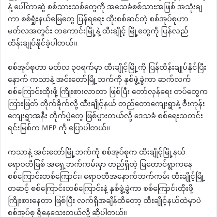
နဲ့ ပေါ်တာဆွဲ စစ်သားသစ်တွေကို အသေခံစစ်သားအဖြစ် အသုံးချ
ကာ စစ်ရှုံးနယ်မြေတွေ ပြန်ရရေး ထိုးစစ်ဆင်တဲ့ စစ်အုပ်စုဟာ
မတ်လအတွင်း တကောင်းမြို့နဲ့ ထီးချိုင့် မြို့တွေကို ပြန်လည်
ထိန်းချုပ်နိုင်ခဲ့ပါတယ်။
စစ်အုပ်စုဟာ မတ်လ ၃၀ရက်မှာ ထီးချိုင့်မြို့ကို ပြန်ထိန်းချုပ်နိုင်ပြီး
နောက် ကသာနဲ့ အင်းတော်မြို့ဘက်ကို နှစ်ဖွဲ့ခွဲကာ ဆက်လက်
စစ်ကြောင်းထိုးဖို့ ကြိုးစားလာတာ ဖြစ်ပြီး တော်လှန်ရေး တပ်တွေက
ကြားဖြတ် တိုက်ခိုက်လို့ ထီးချိုင့်နယ် တည်တောကျေးရွာနဲ့ ဇီးကုန်း
ကျေးရွာအနီး တိုက်ပွဲတွေ ဖြစ်ပွားတယ်လို့ ဒေသခံ စစ်ရေးသတင်း
ရင်းမြစ်က MFP ကို ပြောပါတယ်။
ကသာနဲ့ အင်းတော်မြို့ဘက်ကို စစ်အုပ်စုက ထီးချိုင့်မြို့နယ်
ဧရာဝတီမြစ် အရှေ့ဘက်ကမ်းမှာ တည်ရှိတဲ့ မြတောင်ရွာကနေ
စစ်ကြောင်းတစ်ကြောင်း၊ ဧရာဝတီအနောက်ဘက်ကမ်း ထီးချိုင့်မြို့
တဆင့် စစ်ကြောင်းတစ်ကြောင်းနဲ့ နှစ်ဖွဲ့ခွဲကာ စစ်ကြောင်းထိုးဖို့
ကြိုးစားနေတာ ဖြစ်ပြီး လက်ရှိအချိန်ထိတော့ ထီးချိုင့်နယ်ထဲမှာပဲ
စစ်အုပ်စု ရှိနေသေးတယ်လို့ ဆိုပါတယ်။