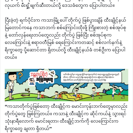
လုယက် မီးရှို့ဖျက်ဆီးတယ်လို့ ဒေသခံတွေက ပြောပါတယ်။
ပြီးခဲ့တဲ့ ရက်ပိုင်းက ကသာမြို့ပေါ် တိုက်ပွဲ ဖြစ်ပွားချိန် ထီးချိုင့်နယ်
မြတောင်ကနေ ကသာဘက် စစ်ကြောင်းထိုးဖို့ ကြိုးစားတဲ့ စစ်အုပ်စု
နဲ့ တော်လှန်ရေးတပ်တွေလည်း တိုက်ပွဲ ဖြစ်ပြီး စစ်အုပ်စုက
လေကြောင်းနဲ့ ဧရာဝတီမြစ် ရေကြောင်းကတဆင့် စစ်လက်နက်နဲ့
ရိက္ခာတွေ ပို့ဆောင်တာ ရှိတယ်လို့ ထီးချိုင့်နယ်ခံ တစ်ဦးက ပြောပါ
တယ်။
“ကသာတိုက်ပွဲဖြစ်တော့ ထီးချိုင့်က မောင်းကုန်းဘက်တွေမှာလည်း
တိုက်ပွဲတွေ ဖြစ်ကြတယ်။ ကသာနဲ့ ထီးချိုင့်က ဆိုင်ကယ်နဲ့ သွားရင်
သုံးနာရီလောက် မောင်းရတာ၊ ထီးချိုင့်ဘက်ကို လေကြောင်းက
ရိက္ခာတွေ ချတာ ရှိတယ်”