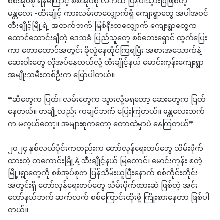
စစ်အုပ်စု ရန်ကြောင့် စစ်အုပ်စု လက်ထဲ ပြန်ပါသွားပြီဖြစ်တဲ့
မန္တလေး -ထီးချိုင့် ကားလမ်းတလျှောက်ရှိ ကျေးရွာတွေ အပါအဝင်
ထီးချိုင့်မြို့ရဲ့ အထက်ဘက် မြစ်ရိုးတလျှောက် ကျေးရွာတွေက
ထောင်သောင်းချီတဲ့ ဒေသခံ ပြည်သူတွေ စစ်ဘေးရှောင် ထွက်ပြေး
ကာ တောတောင်အတွင်း ခိုလှုံနေထိုင်ကြရပြီး အစားအသောက်နဲ့
ဆေးဝါးတွေ လိုအပ်နေတယ်လို့ ထီးချိုင့်နယ် မောင်းကုန်းကျေးရွာ
အမျိုးသမီးတစ်ဦးက ပြောပါတယ်။
“ဆီတွေက ပြတ်၊ လမ်းတွေက သွားလို့မရတော့ ဆေးတွေက ပြတ်
နေတယ်။ တချို့လည်း ကချင်ဘက် ပြေးကြတယ်။ မန္တလေးဘက်
က မလွယ်တော့။ အများစုကတော့ တောထဲမှာပဲ နေကြတယ်”
၂၀၂၄ နှစ်လယ်ပိုင်းကတည်းက တော်လှန်ရေးတပ်တွေ သိမ်းပိုက်
ထားတဲ့ တကောင်းမြို့နဲ့ ထီးချိုင့်နယ် မြတောင်၊ မောင်းကုန်း စတဲ့
မြို့၊ရွာတွေကို စစ်အုပ်စုက ပြန်သိမ်းယူပြီးနောက် စစ်ကိုင်းတိုင်း
အတွင်းရှိ တော်လှန်ရေးတပ်တွေ သိမ်းပိုက်ထားဆဲ ဖြစ်တဲ့ အင်း
တော်နယ်ဘက် ဆက်လက် စစ်ကြောင်းထိုးဖို့ ကြိုးစားနေတာ ဖြစ်ပါ
တယ်။