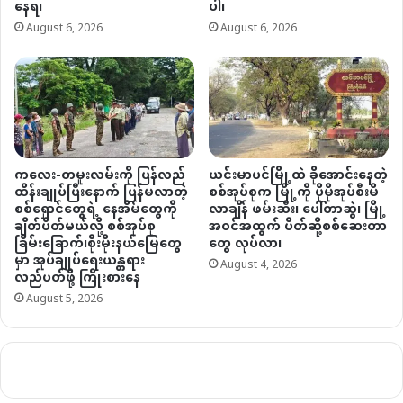
နေရ၊
ပါ၊
August 6, 2026
August 6, 2026
ကလေး-တမူးလမ်းကို ပြန်လည်
ယင်းမာပင်မြို့ထဲ ခိုအောင်းနေတဲ့
ထိန်းချုပ်ပြီးနောက် ပြန်မလာတဲ့
စစ်အုပ်စုက မြို့ကို ပိုမိုအုပ်စီးမိ
စစ်ရှောင်တွေရဲ့ နေအိမ်တွေကို
လာချိန် ဖမ်းဆီး၊ ပေါ်တာဆွဲ၊ မြို့
ချိတ်ပိတ်မယ်လို့ စစ်အုပ်စု
အဝင်အထွက် ပိတ်ဆို့စစ်ဆေးတာ
ခြိမ်းခြောက်၊စိုးမိုးနယ်မြေတွေ
တွေ လုပ်လာ၊
မှာ အုပ်ချုပ်ရေးယန္တရား
August 4, 2026
လည်ပတ်ဖို့ ကြိုးစားနေ
August 5, 2026