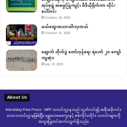
အုပ်စုဖွဲ့ အဓမ္မပြုကျင့်၊ ဗီဒီယိုရိုက်ကာ လိုင်း
ပေါ်တင်၊
October 25, 2025
မယ်ထွေးအသားခါးလှတယ်
October 31, 2025
ချောက် တိုက်ပွဲ တော်လှန်ရေး ရဲဘော် ၂၀ ကျော်
ကျဆုံး၊
July 10, 2026
About Us
Mandalay Free Press - MFP သတင်းဌာနသည် လွတ်လပ်၍ အမှီအခိုကင်း
သောသတင်းဌာနဖြစ်ပြီး မန္တလေး၊မကွေးနှင့် စစ်ကိုင်းတိုင်း သတင်းများကို
အထူးပြုတင်ဆက်လျှက်ရှိသည်။