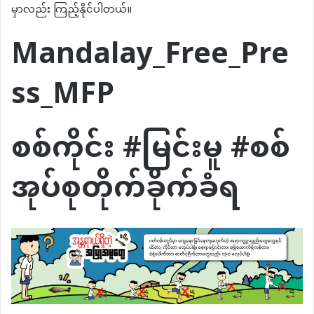
မှာလည်း ကြည့်နိုင်ပါတယ်။
Mandalay_Free_Pre
ss_MFP
စစ်ကိုင်း #မြင်းမူ #စစ်
အုပ်စုတိုက်ခိုက်ခံရ