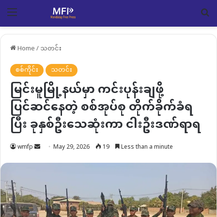
Menu
Se
Home
/
သတင်း
စစ်ကိုင်း
သတင်း
မြင်းမူမြို့နယ်မှာ ကင်းပုန်းချဖို့
ပြင်ဆင်နေတဲ့ စစ်အုပ်စု တိုက်ခိုက်ခံရ
ပြီး ခုနှစ်ဦးသေဆုံးကာ ငါးဦးဒဏ်ရာရ
Send
wmfp
May 29, 2026
19
Less than a minute
an
email