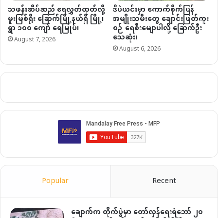
သဖန်းဆိပ်ဆည် ရေလွှတ်ထုတ်လို့
ဒီပဲယင်းမှာ ကောက်စိုက်ပြန်
မူးမြစ်ရိုး ခြောက်မြို့နယ်ရှိ မြို့၊
အမျိုးသမီးတွေ ချောင်းဖြတ်ကူး
ရွာ ၁၀၀ ကျော် ရေမြုပ်၊
စဉ် ရေစီးမျောပါလို့ ခြောက်ဦး
သေဆုံး၊
August 7, 2026
August 6, 2026
Popular
Recent
ချောက်က တိုက်ပွဲမှာ တော်လှန်ရေးရဲဘော် ၂၀