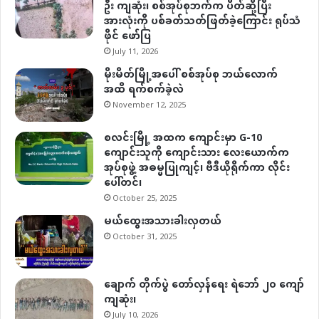
ဦး ကျဆုံး၊ စစ်အုပ်စုဘက်က ပိတ်ဆို့ပြီး
အားလုံးကို ပစ်ခတ်သတ်ဖြတ်ခဲ့ကြောင်း ရုပ်သံ
ဖိုင် ဖော်ပြ
July 11, 2026
မိုးမိတ်မြို့အပေါ် စစ်အုပ်စု ဘယ်လောက်
အထိ ရက်စက်ခဲ့လဲ
November 12, 2025
စလင်းမြို့ အထက ကျောင်းမှာ G-10
ကျောင်းသူကို ကျောင်းသား လေးယောက်က
အုပ်စုဖွဲ့ အဓမ္မပြုကျင့်၊ ဗီဒီယိုရိုက်ကာ လိုင်း
ပေါ်တင်၊
October 25, 2025
မယ်ထွေးအသားခါးလှတယ်
October 31, 2025
ချောက် တိုက်ပွဲ တော်လှန်ရေး ရဲဘော် ၂၀ ကျော်
ကျဆုံး၊
July 10, 2026