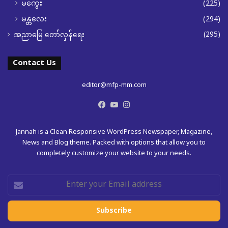
မကွေး
(225)
မန္တလေး
(294)
(295)
အညာမြေ တော်လှန်ရေး
Contact Us
editor@mfp-mm.com
Facebook
YouTube
Instagram
Jannah is a Clean Responsive WordPress Newspaper, Magazine,
News and Blog theme. Packed with options that allow you to
completely customize your website to your needs.
Enter
your
Email
address