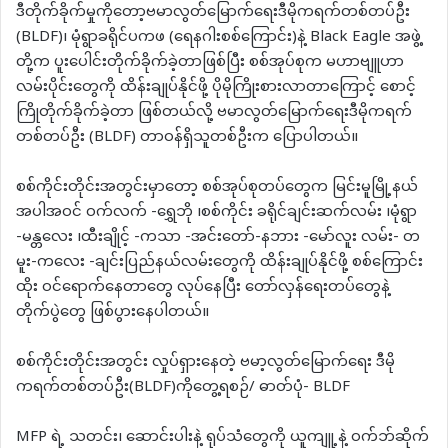
ဒီတိုက်ခိုက်မှုကိုတော့ဗမာလွတ်မြောက်ရေးဒီမိုကရက်တစ်တပ်ဦး
(BLDF)၊ မုံရွာခရိုင်ပကဖ (ရေနဂါးစစ်ကြောင်း)နဲ့ Black Eagle အဖွဲ့
တို့က ပူးပေါင်းတိုက်ခိုက်ခဲ့တာဖြစ်ပြီး စစ်အုပ်စုက မဟာဗျူဟာ
လမ်းပိုင်းတွေကို ထိန်းချုပ်နိုင်ဖို့ ပိုမိုကြိုးစားလာတာကြောင့် စောင့်
ကြိုတိုက်ခိုက်ခဲ့တာ ဖြစ်တယ်လို့ ဗမာလွတ်မြောက်ရေးဒီမိုကရက်
တစ်တပ်ဦး (BLDF) တာဝန်ရှိသူတစ်ဦးက ပြောပါတယ်။
စစ်ကိုင်းတိုင်းအတွင်းမှာတော့ စစ်အုပ်စုတပ်တွေက မြင်းမူမြို့နယ်
အပါအဝင် ဝက်လက် -ရွှေဘို ၊စစ်ကိုင်း ခရိုင်ချင်းဆက်လမ်း ၊မုံရွာ
-မန္တလေး ၊ထီးချိုင့် -ကသာ -အင်းတော်-နဘား -မော်လူး လမ်း- တ
မူး-ကလေး -ချင်းပြည်နယ်လမ်းတွေကို ထိန်းချုပ်နိုင်ဖို့ စစ်ကြောင်း
ထိုး ဝင်ရောက်နေတာတွေ လုပ်နေပြီး တော်လှန်ရေးတပ်တွေနဲ့
တိုက်ပွဲတွေ ဖြစ်ပွားနေပါတယ်။
စစ်ကိုင်းတိုင်းအတွင်း လှုပ်ရှားနေတဲ့ ဗမာ့လွတ်မြောက်ရေး ဒီမို
ကရက်တစ်တပ်ဦး(BLDF)ကိုတွေ့ရစဉ်/ ဓာတ်ပုံ- BLDF
MFP ရဲ့ သတင်း၊ ဆောင်းပါးနဲ့ ရုပ်သံတွေကို ယူကျူ့နဲ့ ဝက်ဘ်ဆိုက်