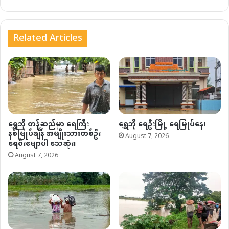
Related Articles
ရွှေဘို တန့်ဆည်မှာ ရေကြီး
ရွှေဘို ရေဦးမြို့ ရေမြုပ်နေ၊
နစ်မြုပ်ချိန် အမျိုးသားတစ်ဦး
August 7, 2026
ရေစီးမျောပါ သေဆုံး၊
August 7, 2026