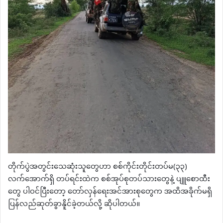
တိုက်ပွဲအတွင်းသေဆုံးသူတွေဟာ စစ်ကိုင်းတိုင်းတပ်မ(၃၃)
လက်အောက်ရှိ တပ်ရင်းထဲက စစ်အုပ်စုတပ်သားတွေနဲ့ ပျူစောထီး
တွေ ပါဝင်ပြီးတော့ တော်လှန်ရေးအင်အားစုတွေက အထိအခိုက်မရှိ
ပြန်လည်ဆုတ်ခွာနိူင်ခဲ့တယ်လို့ ဆိုပါတယ်။