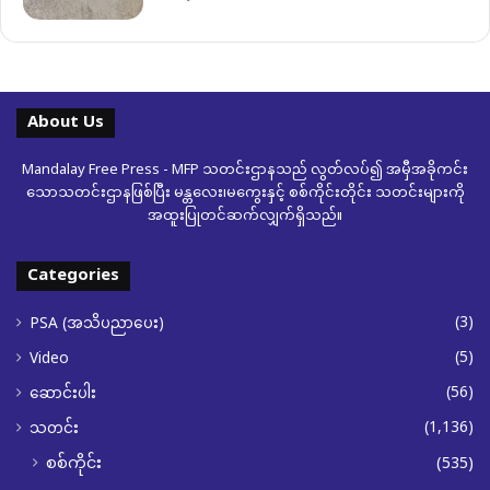
About Us
Mandalay Free Press - MFP သတင်းဌာနသည် လွတ်လပ်၍ အမှီအခိုကင်း
သောသတင်းဌာနဖြစ်ပြီး မန္တလေး၊မကွေးနှင့် စစ်ကိုင်းတိုင်း သတင်းများကို
အထူးပြုတင်ဆက်လျှက်ရှိသည်။
Categories
(3)
PSA (အသိပညာပေး)
(5)
Video
(56)
ဆောင်းပါး
(1,136)
သတင်း
စစ်ကိုင်း
(535)