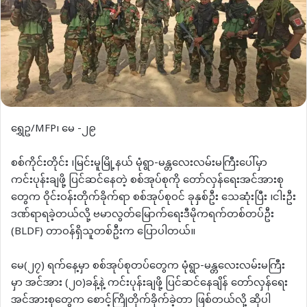
ရွှေဥ/MFP၊ မေ -၂၉
စစ်ကိုင်းတိုင်း ၊မြင်းမူမြို့နယ် မုံရွာ-မန္တလေးလမ်းမကြီးပေါ်မှာ
ကင်းပုန်းချဖို့ ပြင်ဆင်နေတဲ့ စစ်အုပ်စုကို တော်လှန်ရေးအင်အားစု
တွေက ဝိုင်းဝန်းတိုက်ခိုက်ရာ စစ်အုပ်စုဝင် ခုနှစ်ဦး သေဆုံးပြီး ၊ငါးဦး
ဒဏ်ရာရခဲ့တယ်လို့ ဗမာလွတ်မြောက်ရေးဒီမိုကရက်တစ်တပ်ဦး
(BLDF) တာဝန်ရှိသူတစ်ဦးက ပြောပါတယ်။
မေ(၂၇) ရက်နေ့မှာ စစ်အုပ်စုတပ်တွေက မုံရွာ-မန္တလေးလမ်းမကြီး
မှာ အင်အား (၂၀)ခန့်နဲ့ ကင်းပုန်းချဖို့ ပြင်ဆင်နေချိန် တော်လှန်ရေး
အင်အားစုတွေက စောင့်ကြိုတိုက်ခိုက်ခဲ့တာ ဖြစ်တယ်လို့ ဆိုပါ