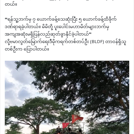
တယ်။
“ရန်သူ့ဘက်မှ ၇ ယောက်ခန့်သေဆုံးပြီး ၅ ယောက်ခန့်ထိခိုက်
ဒဏ်ရာရခဲ့ပါတယ်။ မိမိတို့ ပူးပေါင်းမဟာမိတ်များဘက်မှ
အကျအဆုံးမရှိပြန်လည်ဆုတ်ခွာနိုင်ခဲ့ပါတယ်”
လို့ဗမာလွတ်မြောက်ရေးဒီမိုကရက်တစ်တပ်ဦး (BLDF) တာဝန်ရှိသူ
တစ်ဦးက ပြောပါတယ်။