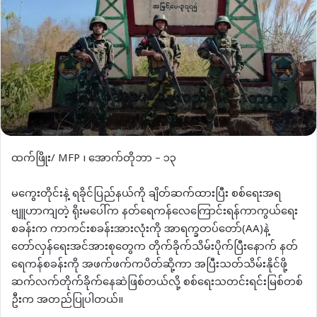
ထက်ဖြိုး/ MFP ၊ အောက်တိုဘာ – ၁၃
မကွေးတိုင်းနဲ့ ရခိုင်ပြည်နယ်ကို ချိတ်ဆက်ထားပြီး စစ်ရေးအရ
ဗျူဟာကျတဲ့ ရိုးမပေါ်က နတ်ရေကန်လေကြောင်းရန်ကာကွယ်ရေး
စခန်းက ကာကင်းစခန်းအားလုံးကို အာရက္ခတပ်တော်(AA)နဲ့
တော်လှန်ရေးအင်အားစုတွေက တိုက်ခိုက်သိမ်းပိုက်ပြီးနောက် နတ်
ရေကန်စခန်းကို အဖက်ဖက်ကပိတ်ဆို့ကာ အပြီးသတ်သိမ်းနိုင်ဖို့
ဆက်လက်တိုက်ခိုက်နေဆဲဖြစ်တယ်လို့ စစ်ရေးသတင်းရင်းမြစ်တစ်
ဦးက အတည်ပြုပါတယ်။