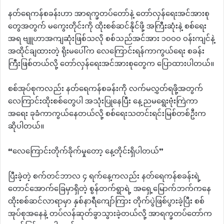
နတ်ရေကန်စခန်းဟာ အာရက္ခတပ်တော်နဲ့ တော်လှန်ရေးအင်အားစု
တွေအတွက် မကွေးတိုင်းကို ထိုးစစ်ဆင်နိုင်ဖို့ အကြီးဆုံးနဲ့ စစ်ရေး
အရ ဗျူဟာအကျဆုံးဖြစ်သလို စစ်သည်အင်အား ၁၀၀၀ ဝန်းကျင်နဲ့
အထိုင်ချထားတဲ့ ရိုးမပေါ်က လေကြောင်းရန်ကာကွယ်ရေး စခန်း
ကြီးဖြစ်တယ်လို့ တော်လှန်ရေးအင်အားစုတွေက ပြောထားပါတယ်။
စစ်အုပ်စုကလည်း နတ်ရေကန်စခန်းကို လက်မလွှတ်ရဖို့အတွက်
လေကြာင်းထိုးစစ်တွေပါ အသုံးပြုနေပြီး နေ့ညမရွေးဗုံးကြဲကာ
အရေး ခုခံကာကွယ်နေတယ်လို့ စစ်ရေးသတင်းရင်းမြစ်တစ်ဦးက
ဆိုပါတယ်။
“လေကြောင်းတိုက်ခိုက်မှုတော့ နေ့တိုင်းရှိပါတယ်”
ပြီးခဲ့တဲ့ စက်တင်ဘာလ ၄ ရက်နေ့ကလည်း နတ်ရေကန်စခန်းရဲ့
တောင်အောက်ခြေမှာရှိတဲ့ စွန်တက်ရွာရဲ့ အရှေ့မြောက်ဘက်ကနေ
ထိုးစစ်ဆင်လာရာမှာ နှစ်နာရီကျော်ကြား တိုက်ပွဲဖြစ်ပွားခဲ့ပြီး စစ်
အုပ်စုအနေနဲ့ တပ်လန်ဆုတ်ခွာသွားခဲ့တယ်လို့ အာရက္ခတပ်တော်က