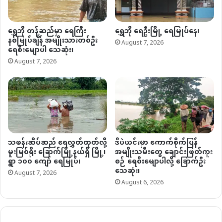
ရွှေဘို တန့်ဆည်မှာ ရေကြီး
ရွှေဘို ရေဦးမြို့ ရေမြုပ်နေ၊
နစ်မြုပ်ချိန် အမျိုးသားတစ်ဦး
August 7, 2026
ရေစီးမျောပါ သေဆုံး၊
August 7, 2026
သဖန်းဆိပ်ဆည် ရေလွှတ်ထုတ်လို့
ဒီပဲယင်းမှာ ကောက်စိုက်ပြန်
မူးမြစ်ရိုး ခြောက်မြို့နယ်ရှိ မြို့၊
အမျိုးသမီးတွေ ချောင်းဖြတ်ကူး
ရွာ ၁၀၀ ကျော် ရေမြုပ်၊
စဉ် ရေစီးမျောပါလို့ ခြောက်ဦး
သေဆုံး၊
August 7, 2026
August 6, 2026