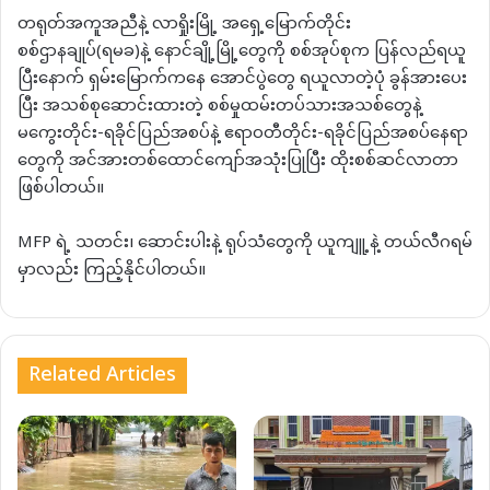
တရုတ်အကူအညီနဲ့ လာရှိုးမြို့ အရှေ့မြောက်တိုင်း
စစ်ဌာနချုပ်(ရမခ)နဲ့ နောင်ချို့မြို့တွေကို စစ်အုပ်စုက ပြန်လည်ရယူ
ပြီးနောက် ရှမ်းမြောက်ကနေ အောင်ပွဲတွေ ရယူလာတဲ့ပုံ ခွန်အားပေး
ပြီး အသစ်စုဆောင်းထားတဲ့ စစ်မှုထမ်းတပ်သားအသစ်တွေနဲ့
မကွေးတိုင်း-ရခိုင်ပြည်အစပ်နဲ့ ဧရာဝတီတိုင်း-ရခိုင်ပြည်အစပ်နေရာ
တွေကို အင်အားတစ်ထောင်ကျော်အသုံးပြုပြီး ထိုးစစ်ဆင်လာတာ
ဖြစ်ပါတယ်။
MFP ရဲ့ သတင်း၊ ဆောင်းပါးနဲ့ ရုပ်သံတွေကို ယူကျူ့နဲ့ တယ်လီဂရမ်
မှာလည်း ကြည့်နိုင်ပါတယ်။
Related Articles