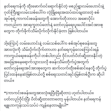
နတ်ရေကန်ကို ထိုးဖောက်ဝင်ရောက်နိုင်တဲ့ ဗစည်ရွာလမ်းဟောင်းနဲ့
ဂုတ်ကြီးရွာလမ်းသစ်ပေါ်က လုံခြုံရေးအထပ်ထပ်ချထားတဲ့ စစ်
အုပ်စုရဲ့ကာကင်းစခန်းတွေကို အောက်တိုဘာလ အစောပိုင်း
ကတည်းက အာရက္ခတပ်တော်နဲ့ တော်လှန်ရေးပူးပေါင်းအင်အားစု
တွေက တိုက်ခိုက်သိမ်းပိုက်လိုက်နိုင်ခဲ့တာ ဖြစ်ပါတယ်။
ဒါ့ကြောင့် လမ်းဟောင်းနဲ့ လမ်းသစ်ပေါ်က စစ်အုပ်စုစခန်းတွေ
အားလုံးကို သိမ်းပိုက်လိုက်တာဟာ နတ်ရေကုန်လေကြောင်းရန်
ကာကွယ်ရေးစခန်းကိုပါ တစ်ပါတည်း ဝိုင်းပတ်ပိတ်ဆို့ထားနိုင်တဲ့
အခြေအနေရောက်သွားသလို စခန်းသိမ်းတိုက်ပွဲအတွက်
တော်လှန်ရေးအင်အားစုတွေက ဆက်လက်ထိုးစစ်ဆင်နေလို့ တိုက်ပွဲ
ပြင်းထန်နေဆဲဖြစ်တယ်လို့ စစ်ရေးသတင်းရင်းမြစ်တစ်ဦးက ဆိုပါ
တယ်။
“(ကာကင်းစခန်းတွေအားလုံးရပြီးပြီဆိုတာ) ဟုတ်ပါတယ်။
ပတ်လည်ဝိုင်းပြီး ပိတ်ဆို့ထားတာတော့ မှန်ပါတယ်။ နတ်ရေကန်
ဗျူဟာကုန်းသပ်သပ်ပဲ ကျန်နေတာမျိုးပါ”