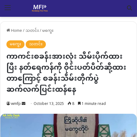
Menu
Se
Home
/
သတင်း
/
မကွေး
မကွေး
သတင်း
ကာကင်းစခန်းအားလုံး သိမ်းပိုက်ထား
ပြီး နတ်ရေကန်ကို ဝိုင်းပတ်ပိတ်ဆို့ထား
တာကြောင့် စခန်းသိမ်းတိုက်ပွဲ
ဆက်လက်ပြင်းထန်နေ
Send
wmfp
October 13, 2025
8
1 minute read
an
email