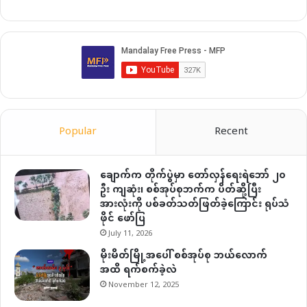
Popular
Recent
ချောက်က တိုက်ပွဲမှာ တော်လှန်ရေးရဲဘော် ၂၀
ဦး ကျဆုံး၊ စစ်အုပ်စုဘက်က ပိတ်ဆို့ပြီး
အားလုံးကို ပစ်ခတ်သတ်ဖြတ်ခဲ့ကြောင်း ရုပ်သံ
ဖိုင် ဖော်ပြ
July 11, 2026
မိုးမိတ်မြို့အပေါ် စစ်အုပ်စု ဘယ်လောက်
အထိ ရက်စက်ခဲ့လဲ
November 12, 2025