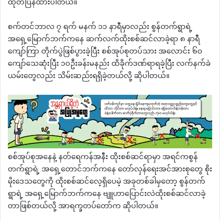
ထုတ်ပြန်ထားပါတယ်။
စက်တင်ဘာလ ၇ ရက် မနက် ၁၁ နာရီမှာလည်း စွန်တက်ရွာရဲ့
အရှေ့မြောက်ဘက်ကနေ ဆက်လက်ထိုးစစ်ဆင်လာခဲ့ရာ ၈ နာရီ
ကျော်ကြာ တိုက်ပွဲဖြစ်ပွားခဲ့ပြီး စစ်အုပ်စုတပ်သား အလောင်း ၆၀
ကျော်သေဆုံးပြီး ၁၀ဦးခန်းမနည်း ထိခိုက်ဒဏ်ရာရခဲ့ပြီး လက်နက်ခဲ
ယမ်းတွေလည်း သိမ်းဆည်းရရှိခဲ့တယ်လို့ ဆိုပါတယ်။
စစ်အုပ်စုအနေနဲ့ နတ်ရေကန်အနီး ထိုးစစ်ဆင်ရာမှာ အရင်ကစွန်
တက်ရွာရဲ့ အရှေ့တောင်ဘက်ကနေ တော်လှန်ရေးအင်အားစုတွေ စိုး
မိုးဒေသတွေကို ထိုးစစ်ဆင်လေ့ရှိပေမဲ့ အခုတစ်ခါမှတော့ စွန်တက်
ရွာရဲ့ အရှေ့မြောက်ဘက်ကနေ ဗျူဟာပြောင်းလဲထိုးစစ်ဆင်လာခဲ့
တာဖြစ်တယ်လို့ အာရက္ခတပ်တော်က ဆိုပါတယ်။