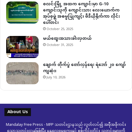
စလင်းမြို့ အထက ကျောင်းမှာ G-10
ကျောင်းသူကို ကျောင်းသား လေးယောက်က
အုပ်စုဖွဲ့ အဓမ္မပြုကျင့်၊ ဗီဒီယိုရိုက်ကာ လိုင်း
ပေါ်တင်၊
October 25, 2025
မယ်ထွေးအသားခါးလှတယ်
October 31, 2025
ချောက် တိုက်ပွဲ တော်လှန်ရေး ရဲဘော် ၂၀ ကျော်
ကျဆုံး၊
July 10, 2026
About Us
Mandalay Free Press - MFP သတင်းဌာနသည် လွတ်လပ်၍ အမှီအခိုကင်း
သောသတင်းဌာနဖြစ်ပြီး မန္တလေး၊မကွေးနှင့် စစ်ကိုင်းတိုင်း သတင်းများကို