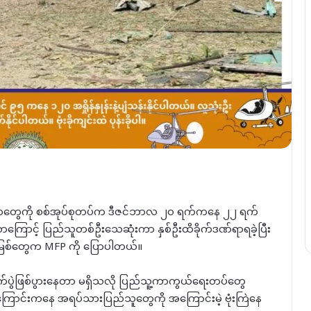
 ကျေးရွာတွေကို စစ်အုပ်စုတပ်က ဒီဇင်ဘာလ ၂၀ ရက်ကနေ ၂၂ ရက်
ောင့် ပြည်သူတစ်ဦးသေဆုံးကာ နှစ်ဦးထိခိုက်ဒဏ်ရာရခဲ့ပြီး
မြစ်တွေက MFP ကို ပြောပါတယ်။
ုက်ပွဲဖြစ်ပွားနေတာ မရှိသလို ပြည်သူ့ကာကွယ်ရေးတပ်တွေ
ကြောင်းကနေ အရပ်သားပြည်သူတွေကို အကြောင်းမဲ့ ဗုံးကြဲနေ