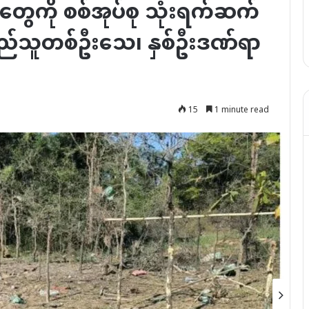
ွာတွေကို စစ်အုပ်စု သုံးရက်ဆက်
 ပြည်သူတစ်ဦးသေ၊ နှစ်ဦးဒဏ်ရာ
15
1 minute read