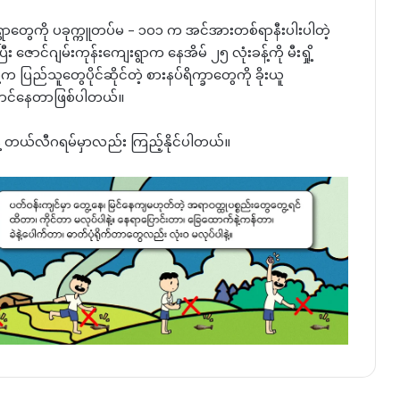
်းက ရွာတွေကို ပခုက္ကူတပ်မ – ၁၀၁ က အင်အားတစ်ရာနီးပါးပါတဲ့
း ဇောင်ဂျမ်းကုန်းကျေးရွာက နေအိမ် ၂၅ လုံးခန့်ကို မီးရှို့
က ပြည်သူ‌တွေပိုင်ဆိုင်တဲ့ စားနပ်ရိက္ခာတွေကို ခိုးယူ
ဆောင်နေတာဖြစ်ပါတယ်။
နဲ့ တယ်လီဂရမ်မှာလည်း ကြည့်နိုင်ပါတယ်။