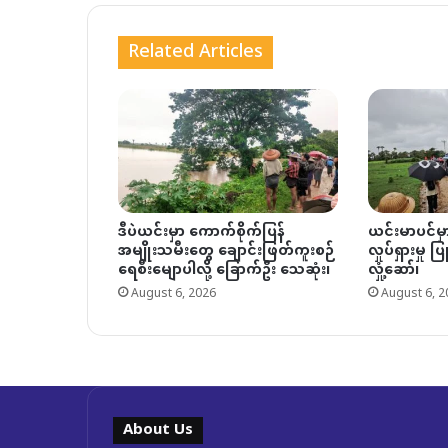
Related Articles
ဒီပဲယင်းမှာ ကောက်စိုက်ပြန်
ယင်းမာပင်မ
အမျိုးသမီးတွေ ချောင်းဖြတ်ကူးစဉ်
လှုပ်ရှားမှု 
ရေစီးမျောပါလို့ ခြောက်ဦး သေဆုံး၊
လှုံ့ဆော်၊
August 6, 2026
August 6, 2
About Us