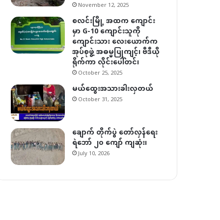
November 12, 2025
စလင်းမြို့ အထက ကျောင်း
မှာ G-10 ကျောင်းသူကို
ကျောင်းသား လေးယောက်က
အုပ်စုဖွဲ့ အဓမ္မပြုကျင့်၊ ဗီဒီယို
ရိုက်ကာ လိုင်းပေါ်တင်၊
October 25, 2025
မယ်ထွေးအသားခါးလှတယ်
October 31, 2025
ချောက် တိုက်ပွဲ တော်လှန်ရေး
ရဲဘော် ၂၀ ကျော် ကျဆုံး၊
July 10, 2026