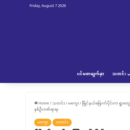
Friday, August 7 2026
ပင်မစာမျက်နှာ
သတင်း
Home
/
သတင်း
/
မကွေး
/
မြိုင်နယ်မြောက်ပိုင်းက ရွာတ
နှစ်ဦးဒဏ်ရာရ၊
မကွေး
သတင်း