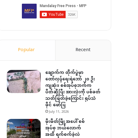
Popular
Recent
ချောက်က တိုက်ပွဲမှာ
တော်လှန်ရေးရဲဘော် ၂၀ ဦး
ကျဆုံး၊ စစ်အုပ်စုဘက်က
ပိတ်ဆို့ပြီး အားလုံးကို ပစ်ခတ်
သတ်ဖြတ်ခဲ့ကြောင်း ရုပ်သံ
ဖိုင် ဖော်ပြ
July 11, 2026
မိုးမိတ်မြို့အပေါ် စစ်
အုပ်စု ဘယ်လောက်
အထိ ရက်စက်ခဲ့လဲ