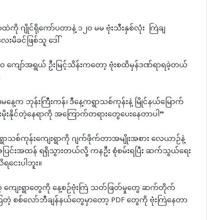
ကို ဂျိုင်ရိုကော်ပတာနဲ့ ၁၂၀ မမ ဗုံးသီးနှစ်လုံး ကြဲချ
းမိခင်ဖြစ်သူ ဒေါ်
 ကျော်အရွယ် ဦးမြင့်သိန်းကတော့ ဗုံးစထိမှန်ဒဏ်ရာရခဲ့တယ်
။
မနေ့က ဘုန်းကြီးကန်၊ ဒီနေ့ကရွာသစ်ကုန်းနဲ့ မြိုင်နယ်မြောက်
စိုးမိုးနိုင်တဲ့နေရာကို အကြောက်တရားတွေပေးနေတာပါ”
ွာသစ်ကုန်းကျေးရွာကို ဂျက်ဖိုက်တာအမျိုးအစား လေယာဉ်နဲ့
ာအပြင်းအထန် ရရှိသွားတယ်လို့ ကနဦး စုံစမ်းရပြီး ဆက်သွယ်ရေး
သိရငေးပါဘူး။
 ကျေးရွာတွေကို နေ့စဉ်ဗုံးကြဲ သတ်ဖြတ်မှုတွေ ဆက်တိုက်
ြတဲ့ စစ်လော်ဘီချန်နယ်တွေမှာတော့ PDF တွေကို ဗုံးကြဲနေတာ