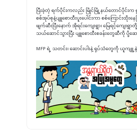
ပြီးခဲ့တဲ့ ရက်ပိုင်းကလည်း မြိုင်မြို့နယ်တောင်ပိုင
စစ်အုပ်စုနဲ့ပျူစောထီးပူးပေါင်းကာ စစ်ကြောင်းထိုးနေပြီ
ဖျက်ဆီးပြီးနောက် အိုရင်းကျေးရွာ၊ မြေရင့်ကျေးရွာ‌တို့
သယ်ဆောင်သွားပြီး ပျူစောထီးစခန်းတွေဆီကို ပို့
MFP ရဲ့ သတင်း၊ ဆောင်းပါးနဲ့ ရုပ်သံတွေကို ယူကျူ့