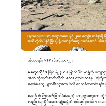
အီသာရမ်/MFP ၊ ဒီဇင်ဘာ-၂၂
မကွေးတိုင်း၊
မြိုင်မြို့နယ် မြောက်ပိုင်းမှာရှိတဲ့
အထိ သုံးရက်ဆက်တိုက် လေကြောင်းကနေ ဗုံးကြဲတာကြ
နေအိမ်တွေ ပျက်စီးသွားတယ်လို့ ဒေသခံသတင်းရင်း
နေ့စဉ် ဗုံးကြဲသတ်ဖြတ်ခံနေရတဲ့ ​ကျေးရွာတွေဟာ တိ
လည်း နေထိုင်နေတာမျိုးမရှိဘဲ စစ်အုပ်စုတပ်က လေ