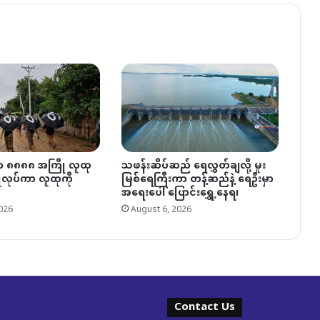
ှာ ၈၈၈၈ အကြို လူထု
သဖန်းဆိပ်ဆည် ရေလွှတ်ချလို့ မူး
ပြုလုပ်ကာ လူထုကို
မြစ်ရေကြီးကာ တန့်ဆည်နဲ့ ရေဦးမှာ
အရေးပေါ် ပြောင်းရွှေ့နေရ၊
026
August 6, 2026
Contact Us