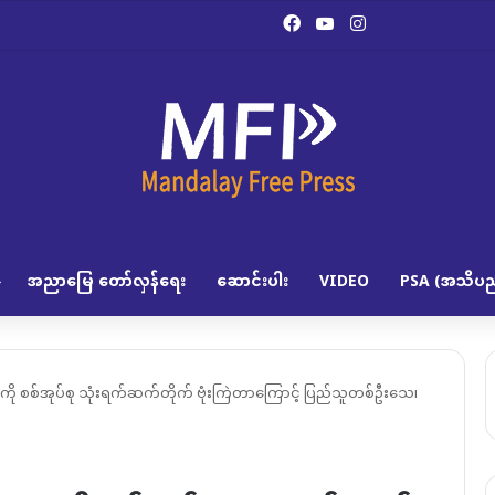
Facebook
YouTube
Instagram
အညာမြေ တော်လှန်ရေး
ဆောင်းပါး
VIDEO
PSA (အသိပည
ွေကို စစ်အုပ်စု သုံးရက်ဆက်တိုက် ဗုံးကြဲတာကြောင့် ပြည်သူတစ်ဦးသေ၊