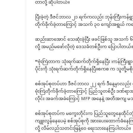
တာလို့ ဆိုပါတယ်။
ပြီးခဲ့တဲ့ ဒီဇင်ဘာလ ၂၁ ရက်ကလည်း ဘုန်းကြီးကန်ရွာထဲ
တိုက်ခိုက်ခဲ့တာကြောင့် အသက် ၃၀ ကျော်အရွယ် ကလေ
ဆည်းဆာအောင် သေဆုံးခဲ့ပြီး ဖခင်ဖြစ်သူ အသက် ၆၀
လို့ အမည်မဖော်လိုတဲ့ ဒေသခံတစ်ဦးက ပြောပါတယ်
“ဗုံးကြဲတာက သုံးရက်ဆက်တိုက်ရှိနေပြီး ၊ကန်ကြီးရွာ၊
ပိုင်းကို သုံးရက်ဆက်တိုက်ရှိနေပြီ။စကစ က သူတို့မ
စစ်အုပ်စုတပ်ဟာ ဒီဇင်ဘာလ ၂၂ ရက် ဒီနေ့မှာလည်း ရ
ဗုံးကြဲတိုက်ခိုက်ခဲ့တာကြောင့် ပြည်သူတစ်ဦး ဒဏ်ရ
လိုင်း အခက်အခဲကြောင့် MFP အနေနဲ့ အတိအကျ မ
စစ်အုပ်စုတပ်က မကွေးတိုင်းက ပြည်သူတွေနေထိုင်တဲ့
ကျူးလွန်နေပေမဲ့ စစ်အုပ်စုကို အားပေးထောက်ခံနေက
လို့ လိမ်လည်သတင်းဖြန့်ဝေ ရေးသားနေကြပါတယ်။