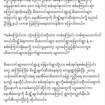
စဉ့်ကူရဲစခန်းကနေ ညောင်ဦးနယ် အနောက်ခြမ်းက ရွာတွေကို
ခန့်မှန်းအင်အား ၃၀၀ ခန့်ပါတဲ့ စစ်အုပ်စုတပ်က စစ်ကြောင်းသုံး
ကြောင်းခွဲထိုးနေပြီး မီးလောင်ဖျား(တောင်)ရွာနဲ့ မီးလောင်ဖျား
(မြောက်) ရွာ တို့က နေအိမ်တွေကို မီးရှို့ဖျက်ဆီးခဲ့တယ်လို့ ညောင်
ဦးမြို့နယ် ပကဖ ပြန်ကြားရေးတာဝန်ခံက ပြောပါတယ်။
“စစ်ကြောင်းက သုံးကြောင်းထိုးတာ တစ်ကြောင်း တစ်ရာလောက်ပါ
တယ်၊မီးရှို့ခံရတာက မီးလောင်ဖျား တောင်ရွာ၊မြောက်ရွာ နဲ့ ‌ေ
စစ်ကြောင်းရှိနေလို့ ဘယ်သူမှတော့ သွားမကြည့်နိုင်သေးဘူး၊
(မီးလောင်ဖျား)မြောက်ရွာကတော့ များတယ်”
မီးလောင်ဖျားတောင်ရွာနဲ့ မြောက်ရွာတို့ဟာ စစ်အုပ်စုစစ်ကြောင်း
တွေ အကြိမ်ကြိမ် မီးရှို့ဖျက်ဆီးခံနေရတဲ့ ကျေးရွာဖြစ်ပြီး ၂၀၁၄
သန်းခေါင်စာရင်းအရ နေအိမ်တစ်ထောင်ခန့်နဲ့ လူဦးရေ လေးထောင်
ကျော် နေထိုင်ပါတယ်။ စစ်အုပ်စုက ရွာကိုစစ်ကြောင်းထိုးဝင်ရောက်
ပြီးနောက် ဒေသခံတွေပိုင်ဆိုင်တဲ့ ပစ္စည်းတွေကို ယူဆောင်ကာ
နေအိမ်တွေကို မီးရှို့ဖျက်ဆီးခဲ့တာကြောင့် ရွာလုံးကျွတ်နီးပါး
ပျက်စီးသွားပြီလို့ ဆိုပါတယ်။