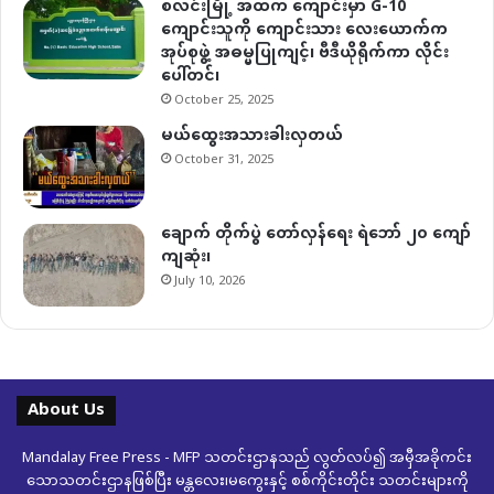
စလင်းမြို့ အထက ကျောင်းမှာ G-10
ကျောင်းသူကို ကျောင်းသား လေးယောက်က
အုပ်စုဖွဲ့ အဓမ္မပြုကျင့်၊ ဗီဒီယိုရိုက်ကာ လိုင်း
ပေါ်တင်၊
October 25, 2025
မယ်ထွေးအသားခါးလှတယ်
October 31, 2025
ချောက် တိုက်ပွဲ တော်လှန်ရေး ရဲဘော် ၂၀ ကျော်
ကျဆုံး၊
July 10, 2026
About Us
Mandalay Free Press - MFP သတင်းဌာနသည် လွတ်လပ်၍ အမှီအခိုကင်း
သောသတင်းဌာနဖြစ်ပြီး မန္တလေး၊မကွေးနှင့် စစ်ကိုင်းတိုင်း သတင်းများကို