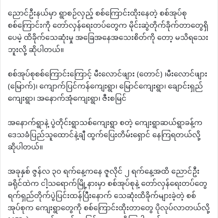
ညောင်ဦးနယ်မှာ ရွာစဉ်လှည့် စစ်ကြောင်းထိုးနေတဲ့ စစ်အုပ်စု
စစ်ကြောင်းကို တော်လှန်ရေးတပ်တွေက မိုင်းဆွဲတိုက်ခိုက်တာတွေရှိ
ပေမဲ့ ထိခိုက်သေဆုံးမှု အခြေအနေအသေးစိတ်ကို တော့ မသိရသေး
ဘူးလို့ ဆိုပါတယ်။
စစ်အုပ်စုစစ်ကြောင်းကြောင့် မီးလောင်ဖျား (တောင်) ၊မီးလောင်ဖျား
(မြောက်)၊ ကျောက်ပြင်ကန်ကျေးရွာ၊ မြောင်ကျေးရွာ၊ ချောင်းရှည်
ကျေးရွာ၊ အနောက်အုံကျေးရွာ၊ ဇီးစမြင်
အနောက်ရွာနဲ့ ပွဲတိုင်းရွာသစ်ကျေးရွာ စတဲ့ ကျေးရွာ‌ဆယ်ရွာခန့်က
ဒေသခံပြည်သူထောင်နဲ့ချီ ထွက်ပြေးတိမ်းရှောင် နေကြရတယ်လို့
ဆိုပါတယ်။
အခုနှစ် ဇွန်လ ၃၀ ရက်နေ့ကနေ ဇူလိုင် ၂ ရက်နေ့အထိ ညောင်ဦး
ခရိုင်ထဲက ငါ့သရောက်မြို့နားမှာ စစ်အုပ်စုနဲ့ တော်လှန်ရေးတပ်တွေ
ရက်ရှည်တိုက်ပွဲပြင်းထန်ပြီးနောက် သေဆုံးထိခိုက်များခဲ့တဲ့ စစ်
အုပ်စုက ကျေးရွာတွေကို စစ်ကြောင်းထိုးတာတွေ ပိုလုပ်လာတယ်လို့