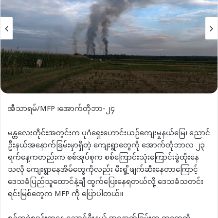
အီသာရမ်/MFP ၊အောက်တိုဘာ-၂၄
မန္တလေးတိုင်းအတွင်းက ပုဂံရှေးဟောင်းယဉ်ကျေးမှုနယ်မြေ၊ ညောင်
ဦးနယ်အနောက်ခြမ်းမှာရှိတဲ့ ကျေးရွာတွေကို အောက်တိုဘာလ ၂၃
ရက်နေ့ကတည်းက စစ်အုပ်စုက စစ်ကြောင်းသုံးကြောင်းခွဲ‌ထိုးနေ
သလို ကျေးရွာနေအိမ်တွေကိုလည်း မီးရှို့ဖျက်ဆီးနေတာကြောင့်
ဒေသခံပြည်သူထောင်နဲ့ချီ ထွက်ပြေးနေရတယ်လို့ ဒေသခံသတင်း
ရင်းမြစ်တွေက MFP ကို ပြောပါတယ်။