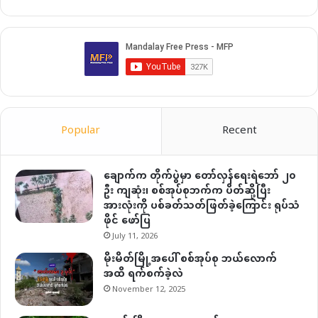
Popular
Recent
ချောက်က တိုက်ပွဲမှာ တော်လှန်ရေးရဲဘော် ၂၀
ဦး ကျဆုံး၊ စစ်အုပ်စုဘက်က ပိတ်ဆို့ပြီး
အားလုံးကို ပစ်ခတ်သတ်ဖြတ်ခဲ့ကြောင်း ရုပ်သံ
ဖိုင် ဖော်ပြ
July 11, 2026
မိုးမိတ်မြို့အပေါ် စစ်အုပ်စု ဘယ်လောက်
အထိ ရက်စက်ခဲ့လဲ
November 12, 2025