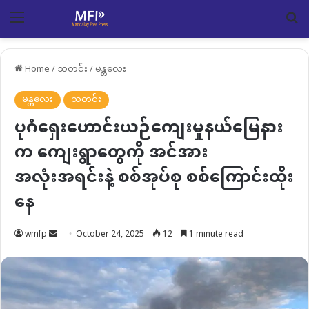
Menu
Se
Home
/
သတင်း
/
မန္တလေး
မန္တလေး
သတင်း
ပုဂံရှေးဟောင်းယဉ်ကျေးမှုနယ်မြေနား
က ကျေးရွာတွေကို အင်အား
အလုံးအရင်းနဲ့ စစ်အုပ်စု စစ်ကြောင်းထိုး
နေ
Send
wmfp
October 24, 2025
12
1 minute read
an
email