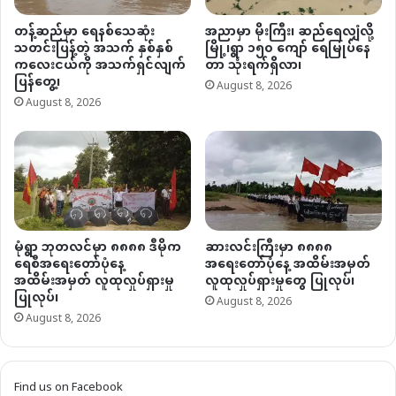
တန့်ဆည်မှာ ရေနစ်သေဆုံး
အညာမှာ မိုးကြီး၊ ဆည်ရေလျှံလို့
သတင်းပြန့်တဲ့ အသက် နှစ်နှစ်
မြို့၊ရွာ ၁၅၀ ကျော် ရေမြုပ်နေ
ကလေးငယ်ကို အသက်ရှင်လျက်
တာ သုံးရက်ရှိလာ၊
ပြန်တွေ့၊
August 8, 2026
August 8, 2026
မုံရွာ ဘုတလင်မှာ ၈၈၈၈ ဒီမိုက
ဆားလင်းကြီးမှာ ၈၈၈၈
ရေစီအရေးတော်ပုံနေ့
အရေးတော်ပုံနေ့ အထိမ်းအမှတ်
အထိမ်းအမှတ် လူထုလှုပ်ရှားမှု
လူထုလှုပ်ရှားမှုတွေ ပြုလုပ်၊
ပြုလုပ်၊
August 8, 2026
August 8, 2026
Find us on Facebook