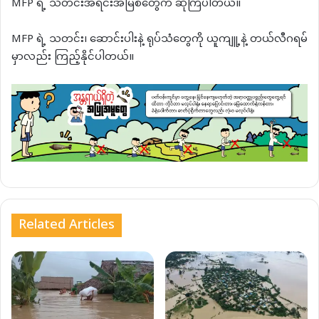
MFP ရဲ့ သတင်းအရင်းအမြစ်တွေက ဆိုကြပါတယ်။
MFP ရဲ့ သတင်း၊ ဆောင်းပါးနဲ့ ရုပ်သံတွေကို ယူကျူ့နဲ့ တယ်လီဂရမ်
မှာလည်း ကြည့်နိုင်ပါတယ်။
Related Articles