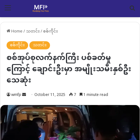
Menu
Se
Home
/
သတင်း
/
စစ်ကိုင်း
စစ်ကိုင်း
သတင်း
စစ်အုပ်စုလက်နက်ကြီး ပစ်ခတ်မှု
ကြောင့် ချောင်းဦးမှာ အမျိုးသမီးနှစ်ဦး
သေဆုံး
Send
wmfp
October 11, 2025
7
1 minute read
an
email