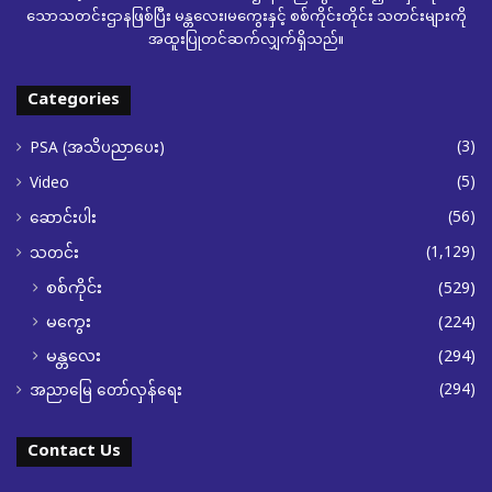
သောသတင်းဌာနဖြစ်ပြီး မန္တလေး၊မကွေးနှင့် စစ်ကိုင်းတိုင်း သတင်းများကို
အထူးပြုတင်ဆက်လျှက်ရှိသည်။
Categories
(3)
PSA (အသိပညာပေး)
(5)
Video
(56)
ဆောင်းပါး
(1,129)
သတင်း
စစ်ကိုင်း
(529)
မကွေး
(224)
မန္တလေး
(294)
(294)
အညာမြေ တော်လှန်ရေး
Contact Us