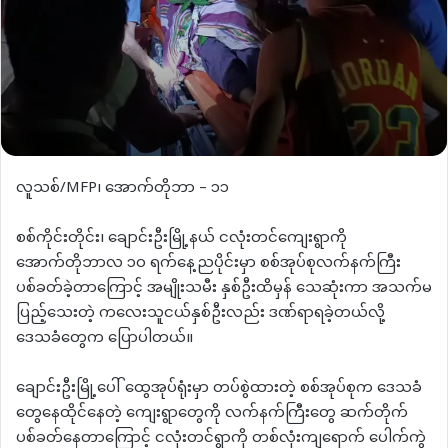
လူသစ်/MFP၊ အောက်တိုဘာ – ၁၁
စစ်ကိုင်းတိုင်း၊ ချောင်းဦးမြို့နယ် ငလုံးတင်ကျေးရွာကို
အောက်တိုဘာလ ၁၀ ရက်နေ့ညပိုင်းမှာ စစ်အုပ်စုလက်နက်ကြီး
ပစ်ခတ်ခဲ့တာကြောင့် အမျိုးသမီး နှစ်ဦးထိမှန် သေဆုံးကာ အသက်မ
ပြည့်သေးတဲ့ ကလေးသူငယ်နှစ်ဦးလည်း ဒဏ်ရာရခဲ့တယ်လို့
ဒေသခံတွေက ပြောပါတယ်။
ချောင်းဦးမြို့ပေါ် ထွေအုပ်ရုံးမှာ တပ်စွဲထားတဲ့ စစ်အုပ်စုက ဒေသခံ
တွေနေထိုင်နေတဲ့ ကျေးရွာတွေကို လက်နက်ကြီးတွေ ဆက်တိုက်
ပစ်ခတ်နေတာကြောင့် ငလုံးတင်ရွာကို တစ်လုံးကျရောက် ပေါက်ကွဲ