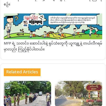
စဉ်။
MFP ရဲ့ သတင်း၊ ဆောင်းပါးနဲ့ ရုပ်သံတွေကို ယူကျူ့နဲ့ တယ်လီဂရမ်
မှာလည်း ကြည့်နိုင်ပါတယ်။
Related Articles