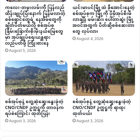
ကလေး-တမူးလမ်းကို ပြန်လည်
ယင်းမာပင်မြို့ထဲ ခိုအောင်းနေတဲ့
ထိန်းချုပ်ပြီးနောက် ပြန်မလာတဲ့
စစ်အုပ်စုက မြို့ကို ပိုမိုအုပ်စီးမိ
စစ်ရှောင်တွေရဲ့ နေအိမ်တွေကို
လာချိန် ဖမ်းဆီး၊ ပေါ်တာဆွဲ၊ မြို့
ချိတ်ပိတ်မယ်လို့ စစ်အုပ်စု
အဝင်အထွက် ပိတ်ဆို့စစ်ဆေးတာ
ခြိမ်းခြောက်၊စိုးမိုးနယ်မြေတွေ
တွေ လုပ်လာ၊
မှာ အုပ်ချုပ်ရေးယန္တရား
August 4, 2026
လည်ပတ်ဖို့ ကြိုးစားနေ
August 5, 2026
စစ်အုပ်စုနဲ့ တွေ့ဆုံဆွေးနွေးခဲ့တဲ့
စစ်အုပ်စုနဲ့ တွေ့ဆုံဆွေးနွေးခဲ့တဲ့
CNO/CNDF ဥက္ကဋ္ဌကို တာဝန်က
CNO/CNDF ဥက္ကဋ္ဌကို ရာထူး
ရပ်စဲကြောင်း ထုတ်ပြန်၊
ထုတ်ပယ်၊
August 3, 2026
August 3, 2026