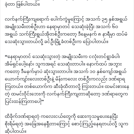
ခဲ့တာ ဖြစ်ပါတယ်။
လက်နက်ကြီးကျရောက် ပေါက်ကွဲမှုကြောင့် အသက် ၃၅ နှစ်အရွယ်
အမျိုးသမီးတစ်ဦးဟာ နေရာမှာတင် သေဆုံးခဲ့ပြီး အသက် ၆၀
အရွယ် သက်ကြီးရွယ်အိုတစ်ဦးကတော့ ဒီနေ့မနက် ၈ နာရီမှာ ထပ်မံ
သေဆုံးသွားတယ်လို့ ခင်ဦးမြို့ခံတစ်ဦးက ပြောပါတယ်။
“နေရာမှာတင် သေဆုံးသွားတဲ့ အမျိုးသမီးက ငလုံးတင်ရွာခံပါ၊
အိမ်ရှင်ပေါ့နော်၊ သူကအရင် သေဆုံးတာပါ။ နောက်ထပ် အဘွား
ကတော့ ဒီမနက်မှာပဲ ဆုံးသွားတာပါ။ အသက် ၁၀ နှစ်ကျော်အရွယ်
ယောက်ကျာ်းလေးတစ်ဦးနဲ့ မိန်းကလေး တစ်ဦးကလည်း ဒဏ်ရာရ
ကြတယ်။ တစ်ယောက်က ဆီးခုံထိတာလို့ ကြားတယ်။ ထမင်းစားနေ
တဲ့ ထမင်းဝိုင်းဘေးကို လက်နက်ကြီးကျတာဆိုတော့ ဒဏ်ရာတွေက
ပြင်းထန်ကြတာပေါ့”
ထိခိုက်ဒဏ်ရာရတဲ့ ကလေးငယ်တွေကို ဆေးကုသမှုပေးနေပြီး
စိုးရိမ်ရတဲ့ အခြေအနေရှီတာကြောင့် စောင့်ကြည့်နေရတယ်လို့ သူက
ဆိုပါတယ်။