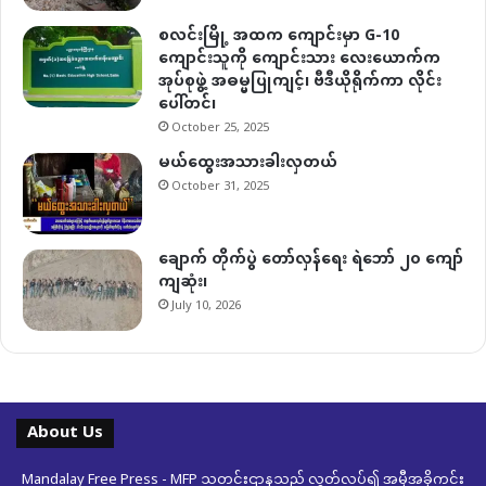
စလင်းမြို့ အထက ကျောင်းမှာ G-10
ကျောင်းသူကို ကျောင်းသား လေးယောက်က
အုပ်စုဖွဲ့ အဓမ္မပြုကျင့်၊ ဗီဒီယိုရိုက်ကာ လိုင်း
ပေါ်တင်၊
October 25, 2025
မယ်ထွေးအသားခါးလှတယ်
October 31, 2025
ချောက် တိုက်ပွဲ တော်လှန်ရေး ရဲဘော် ၂၀ ကျော်
ကျဆုံး၊
July 10, 2026
About Us
Mandalay Free Press - MFP သတင်းဌာနသည် လွတ်လပ်၍ အမှီအခိုကင်း