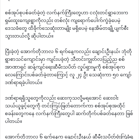
စစ်အုပ်စုပစ်ခတ်ခဲ့တဲ့ လက်နက်ကြီးတွေဟာ ငလုံးတင်ရွာဘေးက
ရှမ်းထူးကျေးရွာကိုလည်း တစ်လုံး ကျရောက်ပေါက်ကွဲခဲ့ပေမဲ့
ဒေသခံတွေ ထိခိုက်သေဆုံးတာမျိုး မရှိပေမဲ့ နေအိမ်တချို့ပျက်စီး
သွားတယ်လို့ ဆိုပါတယ်။
ပြီးခဲ့တဲ့ အောက်တိုဘာလ ၆ ရက်နေ့ကလည်း ချောင်းဦးနယ်၊ ဘုံတို
ရွာစာသင်ကျောင်းမှာ ကျင်းပခဲ့တဲ့ သီတင်းကျွတ်လပြည့်ည စစ်
အာဏာရှင် ဆန့်ကျင်ရေးဆီမီးသပိတ် လှုပ်ရှားမှုကို စစ်အုပ်စုက
လေကြောင်းပစ်ခတ်ခဲ့တာကြောင့် လူ ၂၄ ဦး သေဆုံးကာ ၅၀ ကျော်
ဒဏ်ရာရခဲ့ပါတယ်။
ဒဏ်ရာရရှိသူတွေကိုလည်း ဆေးကုသလို့မရအောင် ဆေးဝါး
သယ်ယူခွင့်တွေကို တင်းကြပ်ဖြတ်တောက်ကာ စစ်အုပ်စုအထိုင်
စခန်းတွေကနေ လက်နက်ကြီးတွေပါ ဆက်တိုက်ပစ်ခတ်နေတာ ဖြစ်
ပါတယ်။
အောက်တိုဘာလ ၆ ရက်နေ့က ချောင်းဦးနယ် ဆီမီးသပိတ်ဗုံးကြဲခံရ