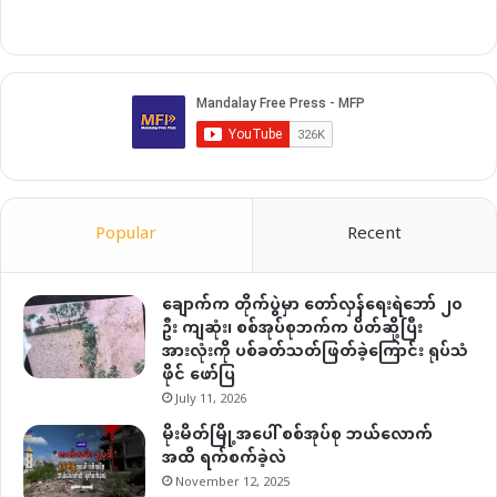
Popular
Recent
ချောက်က တိုက်ပွဲမှာ တော်လှန်ရေးရဲဘော် ၂၀
ဦး ကျဆုံး၊ စစ်အုပ်စုဘက်က ပိတ်ဆို့ပြီး
အားလုံးကို ပစ်ခတ်သတ်ဖြတ်ခဲ့ကြောင်း ရုပ်သံ
ဖိုင် ဖော်ပြ
July 11, 2026
မိုးမိတ်မြို့အပေါ် စစ်အုပ်စု ဘယ်လောက်
အထိ ရက်စက်ခဲ့လဲ
November 12, 2025