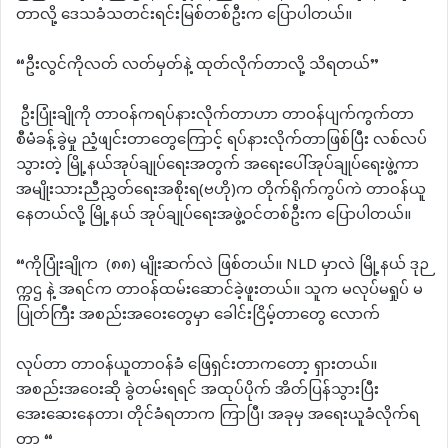
တာလို့ ဒေသခံသတင်းရင်းမြစ်တစ်ဦးက ပြောပါတယ်။
“ဦးလွင်ကိုလတ် လတ်မှတ်နဲ့ ထုတ်လိုက်တာလို့ သိရတယ်”
ဦးပြုံးချိုကို တာဝန်ကရပ်နားလိုက်တာဟာ တာဝန်ပျက်ကွက်တာ
စီမံခန့်ခွဲမှု ညံ့ဖျင်းတာတွေကြောင့် ရပ်နားလိုက်တာဖြစ်ပြီး လစ်လပ်
သွားတဲ့ မြို့နယ်အုပ်ချုပ်ရေးအတွက် အရေးပေါ်အုပ်ချုပ်ရေးဖွဲ့ကာ
အမျိုးသားညီညွှတ်ရေးအစိုးရ(ဗဟို)က တိုက်ရိုက်ကွပ်ကဲ တာဝန်ယူ
နေတယ်လို့ မြို့နယ် အုပ်ချုပ်ရေးအဖွဲ့ဝင်တစ်ဦးက ပြောပါတယ်။
“ကိုပြုံးချိုက (၈၈) မျိုးဆက်လဲ ဖြစ်တယ်။ NLD မှာလဲ မြို့နယ် ဒုဉ
က္ကဌ နဲ့ အရင်က တာဝန်ထမ်းဆောင်ခဲ့ဖူးတယ်။ သူက မလုပ်မရှုပ် မ
ပြုတ်ကြီး အစည်းအဝေးတွေမှာ ခေါင်းငြိမ့်တာတွေ လောက်
လုပ်တာ တာဝန်ယူတာဝန်ခံ ဖြေရှင်းတာကတော့ ရှားတယ်။
အစည်းအဝေးဆို ခွဲတမ်းရရင် အထုပ်ပိုက် အိတ်ပြန်သွားပြီး
အေးဆေးနေတာ၊ တိုင်ခံရတာက ကြာပြီ၊ အခုမှ အရေးယူခံလိုက်ရ
တာ “