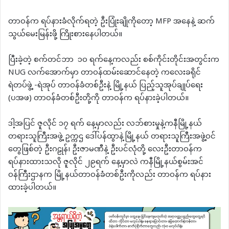
တာဝန်က ရပ်နားခံလိုက်ရတဲ့ ဦးပြုံးချိုကိုတော့ MFP အနေနဲ့ ဆက်
သွယ်မေးမြန်းဖို့ ကြိုးစားနေပါတယ်။
ပြီးခဲ့တဲ့ စက်တင်ဘာ ၁၀ ရက်နေ့ကလည်း စစ်ကိုင်းတိုင်းအတွင်းက
NUG လက်အောက်မှာ တာဝန်ထမ်းဆောင်နေတဲ့ ကလေးခရိုင်
ရဲတပ်ဖွဲ့ -ရဲအုပ် တာဝန်ခံတစ်ဦးနဲ့ မြို့နယ် ပြည့်သူအုပ်ချုပ်ရေး
(ပအဖ) တာဝန်ခံတစ်ဦးတို့ကို တာဝန်က ရပ်နားခဲ့ပါတယ်။
ဒါ့အပြင် ဇူလိုင် ၁၇ ရက် နေ့မှာလည်း လဘ်စားမှုနဲ့ကနီမြို့နယ်
တရားသူကြီးအဖွဲ့ ဥက္ကဌ ဒေါ်ပန်ထွာနဲ့မြို့နယ် တရားသူကြီးအဖွဲ့ဝင်
တွေဖြစ်တဲ့ ဦးဂဠုန်၊ ဦးဇာမဏီနဲ့ ဦးပင်လုံတို့ လေးဦးတာဝန်က
ရပ်နားထားသလို ဇူလိုင် ၂၉ရက် နေ့မှာလဲ ကနီမြို့နယ်စွမ်းအင်
ဝန်ကြီးဌာနက မြို့နယ်တာဝန်ခံတစ်ဦးကိုလည်း တာဝန်က ရပ်နား
ထားခဲ့ပါတယ်။