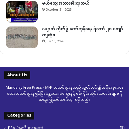
မယ်ထွေးအသားခါးလှတယ်
October 31, 2025
ချောက် တိုက်ပွဲ တော်လှန်ရေး ရဲဘော် ၂၀ ကျော်
ကျဆုံး၊
July 10, 2026
About Us
Mandalay Free Press - MFP သတင်းဌာနသည် လွတ်လပ်၍ အမှီအခိုကင်း
သောသတင်းဌာနဖြစ်ပြီး မန္တလေး၊မကွေးနှင့် စစ်ကိုင်းတိုင်း သတင်းများကို
အထူးပြုတင်ဆက်လျှက်ရှိသည်။
Categories
(3)
PSA (အသိပညာပေး)