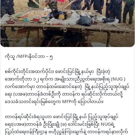
ကိုသူ /MFP၊နိုဝင်ဘာ – ၅
စစ်ကိုင်းတိုင်းအထက်ပိုင်း၊ ဖောင်းပြင်မြို့နယ်မှာ ပြီးခဲ့တဲ့
အောက်တိုဘာ ၁၂ ရက်က အမျိုးသားညီညွှတ်ရေးအစိုးရ (NUG )
လက်အောက်မှာ တာဝန်ထမ်းဆောင်နေတဲ့ မြို့နယ်ပြည့်သူအုပ်ချုပ်
ရေး (ပအဖ)တာဝန်ခံတစ်ဦးကို တာဝန်က ရပ်ဆိုင်းလိုက်တယ်လို့
ဒေသခံသတင်းရင်းမြစ်တွေက MFPကို ပြောပါတယ်။
တာဝန်ရပ်ဆိုင်းခံရသူဟာ ဖောင်းပြင်မြို့နယ် ပြည့်သူအုပ်ချုပ်
ရေး(ပအဖ)တာဝန်ခံ ဦးပြုံးချို (ခ) ဒေါင်းမင်းဖြစ်ပြီး NUGရဲ့
ပြည်ထဲရေးဝန်ကြီးဌာန ဗဟိုညွှန်ကြားချက်နဲ့ တာဝန်ကရပ်နားလိုက်