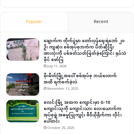
Popular
Recent
ချောက်က တိုက်ပွဲမှာ တော်လှန်ရေးရဲဘော် ၂၀
ဦး ကျဆုံး၊ စစ်အုပ်စုဘက်က ပိတ်ဆို့ပြီး
အားလုံးကို ပစ်ခတ်သတ်ဖြတ်ခဲ့ကြောင်း ရုပ်သံ
ဖိုင် ဖော်ပြ
July 11, 2026
မိုးမိတ်မြို့အပေါ် စစ်အုပ်စု ဘယ်လောက်
အထိ ရက်စက်ခဲ့လဲ
November 12, 2025
စလင်းမြို့ အထက ကျောင်းမှာ G-10
ကျောင်းသူကို ကျောင်းသား လေးယောက်က
အုပ်စုဖွဲ့ အဓမ္မပြုကျင့်၊ ဗီဒီယိုရိုက်ကာ လိုင်း
ပေါ်တင်၊
October 25, 2025