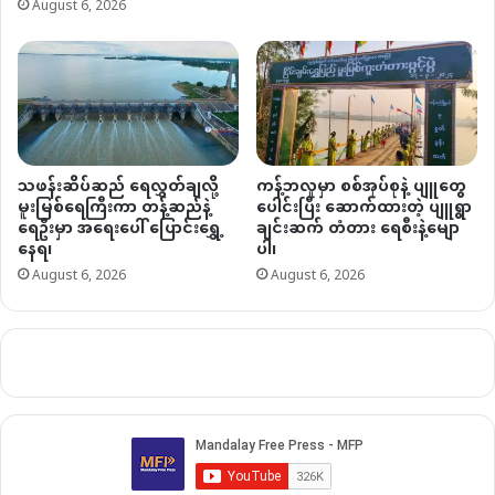
August 6, 2026
သဖန်းဆိပ်ဆည် ရေလွှတ်ချလို့
ကန့်ဘလူမှာ စစ်အုပ်စုနဲ့ ပျူတွေ
မူးမြစ်ရေကြီးကာ တန့်ဆည်နဲ့
ပေါင်းပြီး ဆောက်ထားတဲ့ ပျူရွာ
ရေဦးမှာ အရေးပေါ် ပြောင်းရွှေ့
ချင်းဆက် တံတား ရေစီးနဲ့မျော
နေရ၊
ပါ၊
August 6, 2026
August 6, 2026