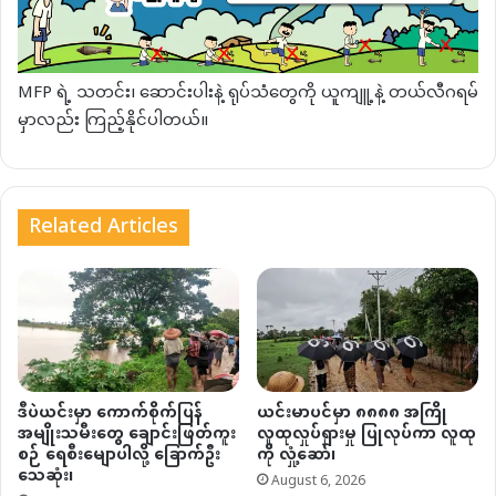
MFP ရဲ့ သတင်း၊ ဆောင်းပါးနဲ့ ရုပ်သံတွေကို ယူကျူ့နဲ့ တယ်လီဂရမ်
မှာလည်း ကြည့်နိုင်ပါတယ်။
Related Articles
ဒီပဲယင်းမှာ ကောက်စိုက်ပြန်
ယင်းမာပင်မှာ ၈၈၈၈ အကြို
အမျိုးသမီးတွေ ချောင်းဖြတ်ကူး
လူထုလှုပ်ရှားမှု ပြုလုပ်ကာ လူထု
စဉ် ရေစီးမျောပါလို့ ခြောက်ဦး
ကို လှုံ့ဆော်၊
သေဆုံး၊
August 6, 2026