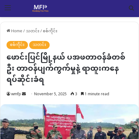
Menu
Se
Home
/
သတင်း
/
စစ်ကိုင်း
စစ်ကိုင်း
သတင်း
ဖောင်းပြင်မြို့နယ် ပအဖတာဝန်ခံတစ်
ဦး တာဝန်ပျက်ကွက်မှုနဲ့ ရာထူးကနေ
ရပ်ဆိုင်းခံရ
Send
wmfp
November 5, 2025
3
1 minute read
an
email