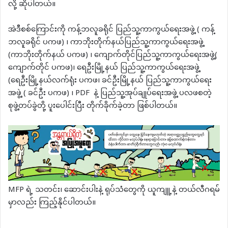
လို့ ဆိုပါတယ်။
အဲဒီစစ်ကြောင်းကို ကန့်ဘလူခရိုင် ပြည်သူ့ကာကွယ်ရေးအဖွဲ့ ( ကန့်
ဘလူခရိုင် ပကဖ) ၊ ကာဘိုးတိုက်နယ်ပြည်သူ့ကာကွယ်ရေးအဖွဲ့
(ကာဘိုးတိုက်နယ် ပကဖ) ၊ ကျောက်တိုင်ပြည်သူ့ကာကွယ်ရေးအဖွဲ့(
ကျောက်တိုင် ပကဖ)၊ ရေဦးမြို့နယ် ပြည်သူ့ကာကွယ်ရေးအဖွဲ့
(ရေဦးမြို့နယ်လက်ရုံး ပကဖ၊ ခင်ဦးမြို့နယ် ပြည်သူ့ကာကွယ်ရေး
အဖွဲ့ ( ခင်ဦး ပကဖ) ၊ PDF နဲ့ ပြည်သူ့အုပ်ချုပ်ရေးအဖွဲ့ ပလဖစတဲ့
စုဖွဲ့တပ်ခွဲတို့ ပူးပေါင်းပြီး တိုက်ခိုက်ခဲ့တာ ဖြစ်ပါတယ်။
MFP ရဲ့ သတင်း၊ ဆောင်းပါးနဲ့ ရုပ်သံတွေကို ယူကျူ့နဲ့ တယ်လီဂရမ်
မှာလည်း ကြည့်နိုင်ပါတယ်။