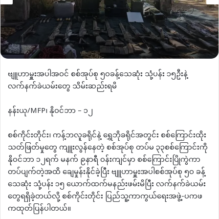
ဗျူဟာမှူးအပါအဝင် စစ်အုပ်စု ၅၀ခန့်သေဆုံး သုံ့ပန်း ၁၅ဦးနဲ့
လက်နက်ခဲယမ်းတွေ သိမ်းဆည်းရမိ
နန်းယု/MFP၊ နိုဝင်ဘာ – ၁၂
စစ်ကိုင်းတိုင်း၊ ကန့်ဘလူခရိုင်နဲ့ ရွှေဘိုခရိုင်အတွင်း စစ်ကြောင်းထိုး
သတ်ဖြတ်မှုတွေ ကျူးလွန်နေတဲ့ စစ်အုပ်စု တပ်မ ၃၃စစ်ကြောင်းကို
နိုဝင်ဘာ ၁၂ရက် မနက် ၉နာရီ ဝန်းကျင်မှာ စစ်ကြောင်းပြိုကွဲကာ
တပ်ပျက်တဲ့အထိ ချေမှုန်းနိုင်ခဲ့ပြီး ဗျူဟာမှူးအပါစစ်အုပ်စု ၅၀ ခန့်
သေဆုံး သုံ့ပန်း ၁၅ ယောက်ထက်မနည်းဖမ်းမိပြီး လက်နက်ခဲယမ်း
တွေရရှိခဲ့တယ်လို့ စစ်ကိုင်းတိုင်း ပြည်သူ့ကာကွယ်ရေးအဖွဲ့-ပကဖ
ကထုတ်ပြန်ပါတယ်။