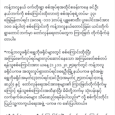
ကန့်ဘလူနယ် ဝက်တိုးရွာ စစ်အုပ်စုအထိုင်စခန်းကနေ ခင်ဦး
နယ်ဘက်ကို စစ်ကြောင်းထိုးလာတဲ့ စစ်အုပ်စုရဲ့တပ်မ- ၃၃၊
ခြေမြန်တပ်ရင်း (ခလရ -၁၁၁ )တပ်နဲ့ ပျူစောထီး ပူးပေါင်းအင်အား
၁၀၀ ခန့်ပါတဲ့ စစ်ကြောင်းကို ကန့်ဘလူနယ်တောင်ခြမ်း ယင်းတိုက်
ရွာတောင်ဘက်မှာ တော်လှန်ရေးတပ်တွေက ကြားဖြတ် တိုက်ခိုက်ခဲ့
တာပါ။
“ကန့်ဘလူခရိုင်၊ရွှေဘိုခရိုင်များတွင် စစ်ကြောင်းထိုးပြီး
အကြမ်းဖက်လုပ်ရပ်များလုပ်ဆောင်နေသော အကြမ်းဖတ်စစ်တပ်
ရန်သူစစ်ကြောင်းအား ယနေ့ (၁၂.၁၁.၂၀၂၅)ရက်တွင် ကန့်ဘလူ
ခရိုင်ပကဖ အထူးလှုပ်ရှားတပ်ရင်း၊ရေဦးမြို့နယ်ပကဖ ဓူဝံအဖွဲ့၊
ရွှေဘိုခရိုင်အမှတ်(၃)တပ်ရင်း(ခင်ဦး)၊အမှတ်(၂၅)တပ်ရင်း(တန့်
ဆည်) နှင့် တော်လှန်ရေးအင်အားစုများ၏ ကြားဖြတ်တိုက်ခိုက်မှု
ကြောင့် ရန်သူစစ်ကြောင်းအထိနာပြီး မိမိတို့ဘက်မှ သုံးပန်းနှင့်
လက်နက်ခဲယမ်းများ သိမ်းဆည်းရမိခဲ့ပါသည်။” လို့ စစ်ကိုင်းတိုင်း
ပြည်သူ့ကာကွယ်ရေးအဖွဲ့ -ပကဖ က ဖော်ပြပါတယ်။