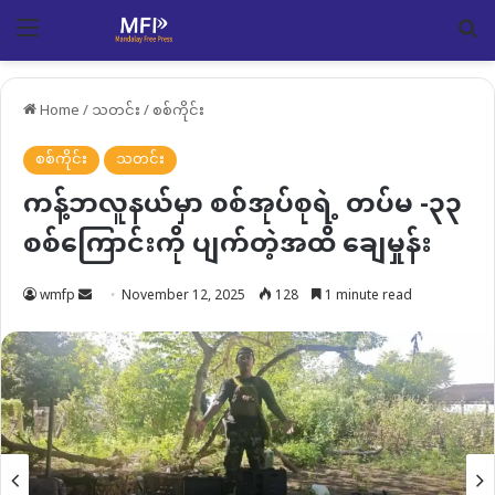
Menu
Se
Home
/
သတင်း
/
စစ်ကိုင်း
စစ်ကိုင်း
သတင်း
ကန့်ဘလူနယ်မှာ စစ်အုပ်စုရဲ့ တပ်မ -၃၃
စစ်ကြောင်းကို ပျက်တဲ့အထိ ချေမှုန်း
Send
wmfp
November 12, 2025
128
1 minute read
an
email