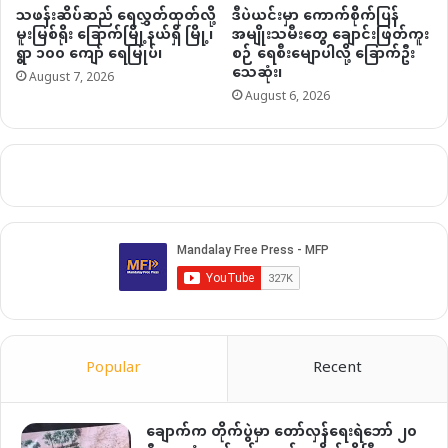
သဖန်းဆိပ်ဆည် ရေလွှတ်ထုတ်လို့
ဒီပဲယင်းမှာ ကောက်စိုက်ပြန်
မူးမြစ်ရိုး ခြောက်မြို့နယ်ရှိ မြို့၊
အမျိုးသမီးတွေ ချောင်းဖြတ်ကူး
ရွာ ၁၀၀ ကျော် ရေမြုပ်၊
စဉ် ရေစီးမျောပါလို့ ခြောက်ဦး
သေဆုံး၊
August 7, 2026
August 6, 2026
Popular
Recent
ချောက်က တိုက်ပွဲမှာ တော်လှန်ရေးရဲဘော် ၂၀