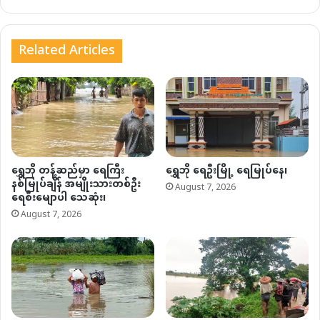
Related Articles
ရွှေဘို တန့်ဆည်မှာ ရေကြီး
ရွှေဘို ရေဦးမြို့ ရေမြုပ်နေ၊
နစ်မြုပ်ချိန် အမျိုးသားတစ်ဦး
August 7, 2026
ရေစီးမျောပါ သေဆုံး၊
August 7, 2026