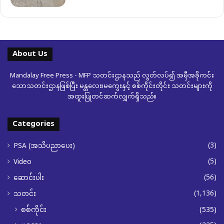
About Us
Mandalay Free Press - MFP သတင်းဌာနသည် လွတ်လပ်၍ အမှီအခိုကင်း
သောသတင်းဌာနဖြစ်ပြီး မန္တလေး၊မကွေးနှင့် စစ်ကိုင်းတိုင်း သတင်းများကို
အထူးပြုတင်ဆက်လျှက်ရှိသည်။
Categories
(3)
PSA (အသိပညာပေး)
(5)
Video
(56)
ဆောင်းပါး
(1,136)
သတင်း
စစ်ကိုင်း
(535)