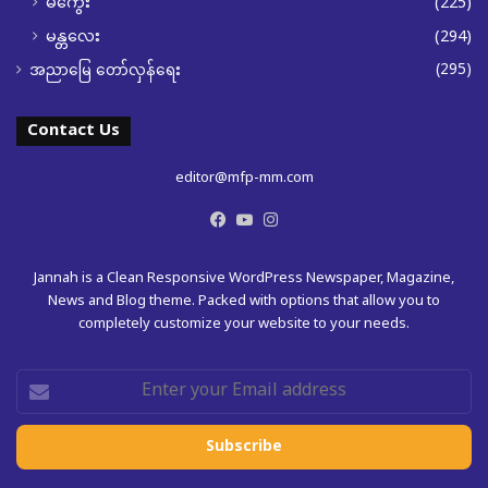
မကွေး
(225)
မန္တလေး
(294)
(295)
အညာမြေ တော်လှန်ရေး
Contact Us
editor@mfp-mm.com
Facebook
YouTube
Instagram
Jannah is a Clean Responsive WordPress Newspaper, Magazine,
News and Blog theme. Packed with options that allow you to
completely customize your website to your needs.
Enter
your
Email
address