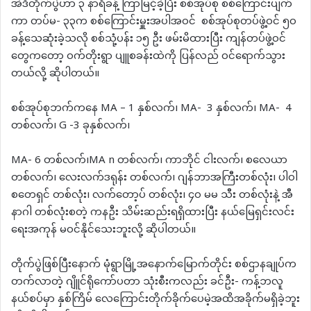
အဲဒီတိုက်ပွဲဟာ ၃ နာရီခန့် ကြာမြင့်ခဲ့ပြီး စစ်အုပ်စု စစ်ကြောင်းပျက်
ကာ တပ်မ- ၃၃က စစ်ကြောင်းမှူးအပါအဝင် စစ်အုပ်စုတပ်ဖွဲ့ဝင် ၅၀
ခန့်သေဆုံးခဲ့သလို စစ်သုံ့ပန်း ၁၅ ဦး ဖမ်းမိထားပြီး ကျန်တပ်ဖွဲ့ဝင်
တွေကတော့ ဝက်တိုးရွာ ပျူစခန်းထဲကို ပြန်လည် ဝင်ရောက်သွား
တယ်လို့ ဆိုပါတယ်။
စစ်အုပ်စုဘက်ကနေ MA – 1 နှစ်လက်၊ MA- 3 နှစ်လက်၊ MA- 4
တစ်လက်၊ G -3 ခုနှစ်လက်၊
MA- 6 တစ်လက်၊MA n တစ်လက်၊ ကာဘိုင် ငါးလက်၊ စလေယာ
တစ်လက်၊ လေးလက်ဒရုန်း တစ်လက်၊ ဂျန်ဘာအကြီးတစ်လုံး၊ ပါဝါ
စတေရှင် တစ်လုံး၊ လက်တော့ပ် တစ်လုံး၊ ၄၀ မမ သီး တစ်လုံးနဲ့ အီ
နာဂါ တစ်လုံးစတဲ့ ကနဦး သိမ်းဆည်းရရှိထားပြီး နယ်မြေရှင်းလင်း
ရေးအကုန် မဝင်နိုင်သေးဘူးလို့ ဆိုပါတယ်။
တိုက်ပွဲဖြစ်ပြီးနောက် မုံရွာမြို့အနောက်မြောက်တိုင်း စစ်ဌာနချုပ်က
တက်လာတဲ့ ဂျိူင်ရိုကော်ပတာ သုံးစီးကလည်း ခင်ဦး- ကန့်ဘလူ
နယ်စပ်မှာ နှစ်ကြိမ် လေကြောင်းတိုက်ခိုက်ပေမဲ့အထိအခိုက်မရှိခဲ့ဘူး