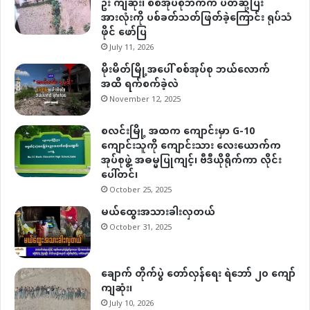
ဦး ကျဆုံး၊ စစ်အုပ်စုဘက်က ပိတ်ဆို့ပြီး
အားလုံးကို ပစ်ခတ်သတ်ဖြတ်ခဲ့ကြောင်း ရုပ်သံ
ဖိုင် ဖော်ပြ
July 11, 2026
မိုးမိတ်မြို့အပေါ် စစ်အုပ်စု ဘယ်လောက်
အထိ ရက်စက်ခဲ့လဲ
November 12, 2025
စလင်းမြို့ အထက ကျောင်းမှာ G-10
ကျောင်းသူကို ကျောင်းသား လေးယောက်က
အုပ်စုဖွဲ့ အဓမ္မပြုကျင့်၊ ဗီဒီယိုရိုက်ကာ လိုင်း
ပေါ်တင်၊
October 25, 2025
မယ်ထွေးအသားခါးလှတယ်
October 31, 2025
ချောက် တိုက်ပွဲ တော်လှန်ရေး ရဲဘော် ၂၀ ကျော်
ကျဆုံး၊
July 10, 2026