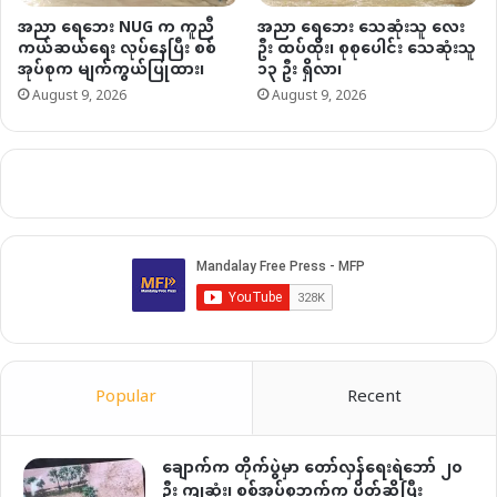
အညာ ရေဘေး NUG က ကူညီ
အညာ ရေဘေး သေဆုံးသူ လေး
ကယ်ဆယ်ရေး လုပ်နေပြီး စစ်
ဦး ထပ်ထိုး၊ စုစုပေါင်း သေဆုံးသူ
အုပ်စုက မျက်ကွယ်ပြုထား၊
၁၃ ဦး ရှိလာ၊
August 9, 2026
August 9, 2026
Popular
Recent
ချောက်က တိုက်ပွဲမှာ တော်လှန်ရေးရဲဘော် ၂၀
ဦး ကျဆုံး၊ စစ်အုပ်စုဘက်က ပိတ်ဆို့ပြီး