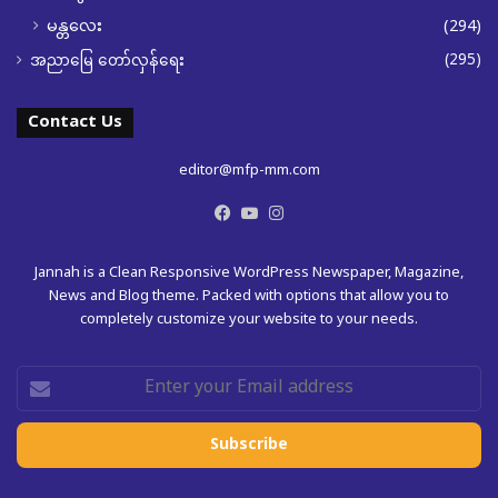
မန္တလေး
(294)
(295)
အညာမြေ တော်လှန်ရေး
Contact Us
editor@mfp-mm.com
Facebook
YouTube
Instagram
Jannah is a Clean Responsive WordPress Newspaper, Magazine,
News and Blog theme. Packed with options that allow you to
completely customize your website to your needs.
Enter
your
Email
address