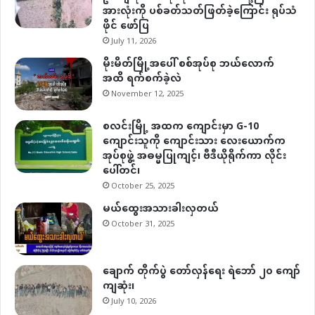
အားလုံးကို ပစ်ခတ်သတ်ဖြတ်ခဲ့ကြောင်း ရုပ်သံ
ဖိုင် ဖော်ပြ
July 11, 2026
မိုးမိတ်မြို့အပေါ် စစ်အုပ်စု ဘယ်လောက်
အထိ ရက်စက်ခဲ့လဲ
November 12, 2025
စလင်းမြို့ အထက ကျောင်းမှာ G-10
ကျောင်းသူကို ကျောင်းသား လေးယောက်က
အုပ်စုဖွဲ့ အဓမ္မပြုကျင့်၊ ဗီဒီယိုရိုက်ကာ လိုင်း
ပေါ်တင်၊
October 25, 2025
မယ်ထွေးအသားခါးလှတယ်
October 31, 2025
ချောက် တိုက်ပွဲ တော်လှန်ရေး ရဲဘော် ၂၀ ကျော်
ကျဆုံး၊
July 10, 2026