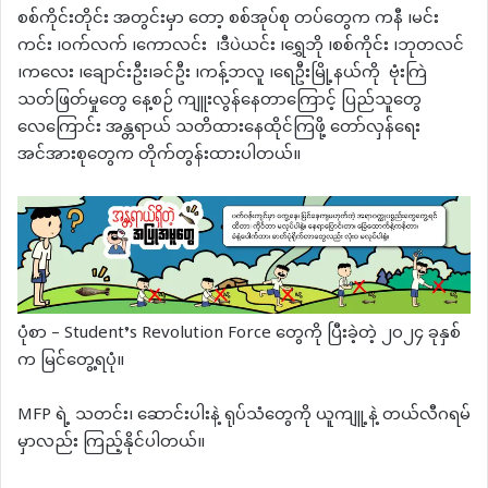
စစ်ကိုင်းတိုင်း အတွင်းမှာ တော့ စစ်အုပ်စု တပ်တွေက ကနီ ၊မင်း
ကင်း ၊ဝက်လက် ၊ကောလင်း ၊ဒီပဲယင်း ၊ရွှေဘို ၊စစ်ကိုင်း ၊ဘုတလင်
၊ကလေး ၊ချောင်းဦး၊ခင်ဦး ၊ကန့်ဘလူ ၊ရေဦးမြို့နယ်ကို ဗုံးကြဲ
သတ်ဖြတ်မှုတွေ နေ့စဉ် ကျူးလွန်နေတာကြောင့် ပြည်သူတွေ
လေကြောင်း အန္တရာယ် သတိထားနေထိုင်ကြဖို့ တော်လှန်ရေး
အင်အားစုတွေက တိုက်တွန်းထားပါတယ်။
ပုံစာ – Student’s Revolution Force တွေကို ပြီးခဲ့တဲ့ ၂၀၂၄ ခုနှစ်
က မြင်တွေ့ရပုံ။
MFP ရဲ့ သတင်း၊ ဆောင်းပါးနဲ့ ရုပ်သံတွေကို ယူကျူ့နဲ့ တယ်လီဂရမ်
မှာလည်း ကြည့်နိုင်ပါတယ်။