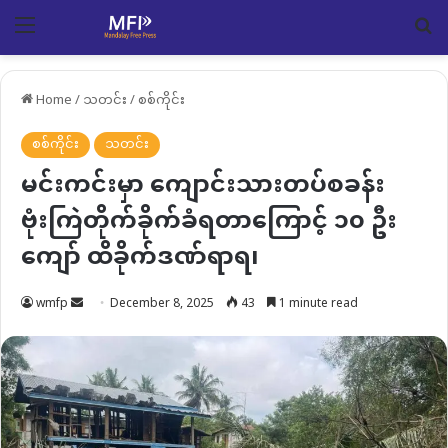
Menu
Se
Home
/
သတင်း
/
စစ်ကိုင်း
စစ်ကိုင်း
သတင်း
မင်းကင်းမှာ ကျောင်းသားတပ်စခန်း
ဗုံးကြဲတိုက်ခိုက်ခံရတာကြောင့် ၁၀ ဦး
ကျော် ထိခိုက်ဒဏ်ရာရ၊
Send
wmfp
December 8, 2025
43
1 minute read
an
email