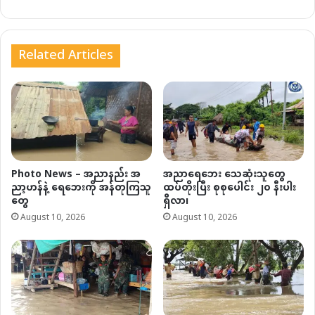
Related Articles
Photo News – အညာနည်း အ
အညာရေဘေး သေဆုံးသူတွေ
ညာ့ဟန်နဲ့ ရေဘေးကို အန်တုကြသူ
ထပ်တိုးပြီး စုစုပေါင်း ၂၀ နီးပါး
တွေ
ရှိလာ၊
August 10, 2026
August 10, 2026