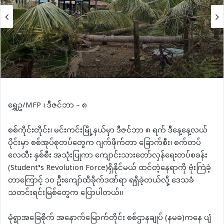
ရွှေဥ/MFP ၊ ဒီဇင်ဘာ – ၈
စစ်ကိုင်းတိုင်း၊ မင်းကင်းမြို့နယ်မှာ ဒီဇင်ဘာ ၈ ရက် ဒီနေ့နေ့လယ်
ပိုင်းမှာ စစ်အုပ်စုတပ်တွေက ဂျက်ဖိုက်တာ ခြောက်စီး၊ စက်တပ်
လေထီး နှစ်စီး အသုံးပြုကာ ကျောင်းသားတော်လှန်ရေးတပ်စခန်း
(Student’s Revolution Force)ရှိနိုင်မယ် ထင်တဲ့နေရာကို ဗုံးကြဲခဲ့
တာကြောင့် ၁၀ ဦးကျော်ထိခိုက်ဒဏ်ရာ ရရှိခဲ့တယ်လို့ ဒေသခံ
သတင်းရင်းမြစ်တွေက ပြောပါတယ်။
မုံရွာအခြေစိုက် အနောက်မြောက်တိုင်း စစ်ဌာနချုပ် (နမခ)ကနေ ပျံ