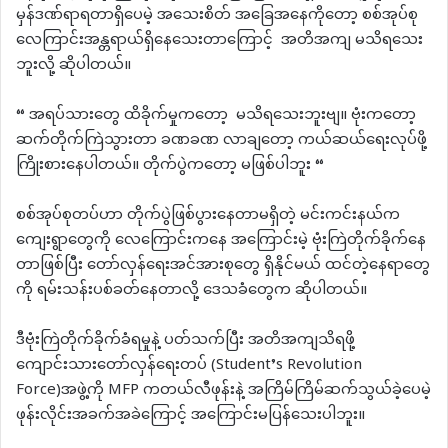
မှန်ဒဏ်ရာရတာရှိပေမဲ့ အသေးစိတ် အခြေအနေကိုတော့ စစ်အုပ်စု
လေကြာင်းအန္တရာယ်ရှိနေသေးတာကြောင့် အတိအကျ မသိရသေး
ဘူးလို့ ဆိုပါတယ်။
“ အရပ်သားတွေ ထိခိုက်မှုကတော့ မသိရသေးဘူးဗျ။ ဗုံးကတော့
ဆက်တိုက်ကြဲသွားတာ ခဏခဏ လာချတော့ ကယ်ဆယ်ရေးလုပ်ဖို့
ကြိုးစားနေပါတယ်။ တိုက်ပွဲကတော့ မဖြစ်ပါဘူး “
စစ်အုပ်စုတပ်ဟာ တိုက်ပွဲဖြစ်ပွားနေတာမရှိတဲ့ မင်းကင်းနယ်က
ကျေးရွာတွေကို လေကြောင်းကနေ အကြောင်းမဲ့ ဗုံးကြဲတိုက်ခိုက်နေ
တာဖြစ်ပြီး တော်လှန်ရေးအင်အားစုတွေ ရှိနိုင်မယ် ထင်တဲ့နေရာတွေ
ကို ရမ်းသန်းပစ်ခတ်နေတာလို့ ဒေသခံတွေက ဆိုပါတယ်။
ဒီဗုံးကြဲတိုက်ခိုက်ခံရမှုနဲ့ ပတ်သက်ပြီး အတိအကျသိရဖို့
ကျောင်းသားတော်လှန်ရေးတပ် (Student’s Revolution
Force)အဖွဲ့ကို MFP ကတယ်လီဖုန်းနဲ့ အကြိမ်ကြိမ်ဆက်သွယ်ခဲ့ပေမဲ့
ဖုန်းလိုင်းအခက်အခဲကြောင့် အကြောင်းမပြန်သေးပါဘူး။