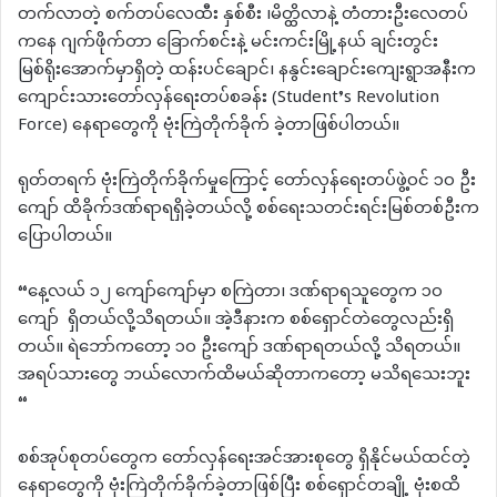
တက်လာတဲ့ စက်တပ်လေထီး နှစ်စီး ၊မိတ္ထိလာနဲ့ တံတားဦးလေတပ်
ကနေ ဂျက်ဖိုက်တာ ‌ခြောက်စင်းနဲ့ မင်းကင်းမြို့နယ် ချင်းတွင်း
မြစ်ရိုးအောက်မှာရှိတဲ့ ထန်းပင်ချောင်၊ နနွင်းချောင်းကျေးရွာအနီးက
ကျောင်းသားတော်လှန်ရေးတပ်စခန်း (Student’s Revolution
Force) နေရာတွေကို ဗုံးကြဲတိုက်ခိုက် ခဲ့တာဖြစ်ပါတယ်။
ရုတ်တရက် ဗုံးကြဲတိုက်ခိုက်မှုကြောင့် တော်လှန်ရေးတပ်ဖွဲ့ဝင် ၁၀ ဦး
ကျော် ထိခိုက်ဒဏ်ရာရရှိခဲ့တယ်လို့ စစ်ရေးသတင်းရင်းမြစ်တစ်ဦးက
ပြောပါတယ်။
“နေ့လယ် ၁၂ ကျော်ကျော်မှာ စကြဲတာ၊ ဒဏ်ရာရသူတွေက ၁၀
‌ကျော် ရှိတယ်လို့သိရတယ်။ အဲ့ဒီနားက စစ်ရှောင်တဲတွေလည်းရှိ
တယ်။ ရဲဘော်ကတော့ ၁၀ ဦးကျော် ဒဏ်ရာရတယ်လို့ သိရတယ်။
အရပ်သားတွေ ဘယ်လောက်ထိမယ်ဆိုတာကတော့ မသိရသေးဘူး
“
စစ်အုပ်စုတပ်တွေက တော်လှန်ရေးအင်အားစုတွေ ရှိနိုင်မယ်ထင်တဲ့
နေရာတွေကို ဗုံးကြဲတိုက်ခိုက်ခဲ့တာဖြစ်ပြီး စစ်ရှောင်တချို့ ဗုံးစထိ