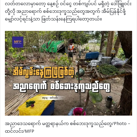
လတ်တလောမှာတော့ နေ့စဉ် ဝင်ငွေ တစ်ကျပ်ပင် မရှိတဲ့ ဒေါ်ဖြူဝင်း
တို့လို အညာရောက် စစ်ဘေးဒုက္ခသည်တွေအတွက် အိမ်ပြန်နိုင်ဖို့
မျှော်လင့်ရင်းနဲ့သာ ဖြတ်သန်းနေကြရပါတော့တယ်။
အညာဒေသရောက် မတ္တရာနယ်က စစ်ဘေးဒုက္ခသည်တွေ/Photo –
ထင်လင်း/MFP