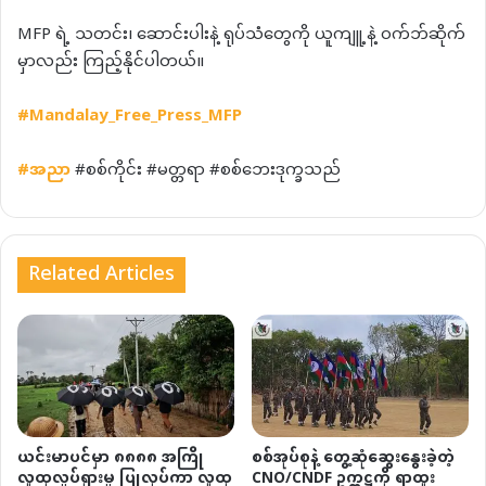
MFP ရဲ့ သတင်း၊ ဆောင်းပါးနဲ့ ရုပ်သံတွေကို ယူကျူ့နဲ့ ဝက်ဘ်ဆိုက်
မှာလည်း ကြည့်နိုင်ပါတယ်။
#Mandalay_Free_Press_MFP
#
အညာ
#စစ်ကိုင်း #မတ္တရာ #စစ်ဘေးဒုက္ခသည်
Related Articles
ယင်းမာပင်မှာ ၈၈၈၈ အကြို
စစ်အုပ်စုနဲ့ တွေ့ဆုံဆွေးနွေးခဲ့တဲ့
လူထုလှုပ်ရှားမှု ပြုလုပ်ကာ လူထု
CNO/CNDF ဥက္ကဋ္ဌကို ရာထူး