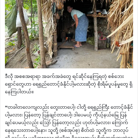
ဒီလို အစစအရာရာ အခက်အခဲတွေ ရင်ဆိုင်နေကြရတဲ့ စစ်ဘေး
ရှောင်တွေဟာ ရေရှည်တောင့်ခံနိုင်ပါ့မလားဆိုတဲ့ စိုးရိမ်ပူပန်မှုတွေ ရှိ
နေကြပါတယ်။
“တခါတလေကျလည်း တွေးတာပေါ့၊ ငါတို့ ရေရှည်ကြီး တောင့်ခံနိုင်
ပါ့မလား၊ ပြန်တော့ ပြန်ချင်တာပေါ့၊ ဒါပေမယ့် ကိုယ့်နယ်မြေ ပြန်
ချင်ပေမယ့်လည်း ဪ ပြန်တော့လည်း ဟုတ်ပါ့မလား၊ ကြောက်
နေရသေးတာပေါ့နော၊ သူတို့ (စစ်အုပ်စု) စိတ်ထဲ သူတို့က ဘာလုပ်