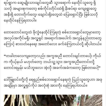
ရပ်ရွာက ဆွေမျိုးသားချင်းတွေဆီ သွားရောက် နေထိုင်သူတွေ ရှိ
သလို အများစုကတော့ စစ်ကိုင်းတိုင်းထဲရှိ နီးစပ်ရာ ကျေးရွာတွေ
အနီးရှိ တောတိုက်တွေ၊ ချောင်းရိုးတွေထဲ ပြေးရှောင်ပြီး ဖြစ်သလို
နေထိုင်နေကြရတာပါ။
တောတောင်တွေထဲ ခိုလှုံနေထိုင်ကြရတဲ့ စစ်ဘေးရှောင်တွေမှာတော့
အလုပ်အကိုင်မရှိ၊ အလှူရှင် အရောက်‌အပေါက် အလွန်နည်းတာတွေ
ကြောင့် စားဝတ်နေရေး အတော်လေး ခက်ခဲကြတယ်လို့ ဆိုပါတယ်။
“တခါတလေကျတော့လည်း အကူအညီ တောင်းချင်တာပေါ့၊ ကိုယ်
က ကိုယ့်နယ် မဟုတ်တော့ ဘယ်သူ့သွား အကူအညီတောင်းလို့
တောင်းရမှန်း မသိဘူးလေ၊ အဲ့လို အခက်အခဲကတော့ ဖြစ်တာပေါ့”
ဒေါ်ဖြူဝင်းတို့လို ရေရှည်စစ်ဘေးရှောင်နေရတဲ့ ပြည်သူတွေဟာ အခု
အချိန်မှာ အလှူရှင်ကိုပဲ အလုံးစုံ အားကိုး နေကြရပါတယ်။