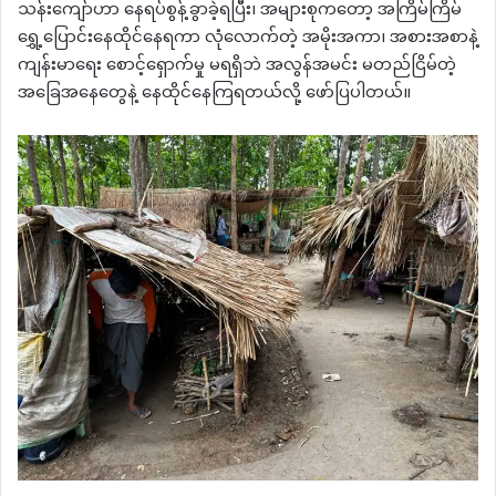
သန်းကျော်ဟာ နေရပ်စွန့်ခွာခဲ့ရပြီး၊ အများစုကတော့ အကြိမ်ကြိမ်
ရွှေ့ပြောင်းနေထိုင်နေရကာ လုံလောက်တဲ့ အမိုးအကာ၊ အစားအစာနဲ့
ကျန်းမာရေး စောင့်ရှောက်မှု မရရှိဘဲ အလွန်အမင်း မတည်ငြိမ်တဲ့
အခြေအနေတွေနဲ့ နေထိုင်နေကြရတယ်လို့ ဖော်ပြပါတယ်။