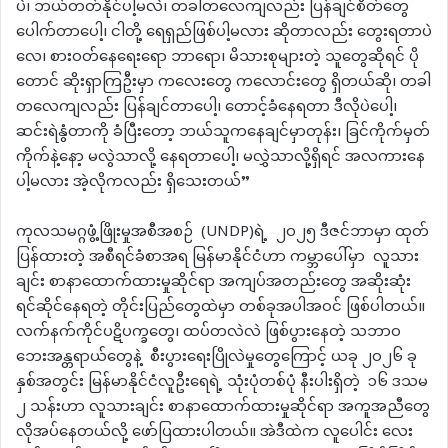
ပဲ၊ ဘယ်တတ်နိုင်ပါ့မလဲ၊ တခါတလေကျလည်း ပြန်ချင်စိတ်တွေ
ပေါက်တာပေါ့၊ ငါတို့ ရေရှည်ဖြစ်ပါ့မလား ဆိုတာလည်း တွေးရတာပဲ
လေ၊ စားဝတ်နေရေးရော ဘာရော၊ မိသားစုများတဲ့ သူတွေဆိုရင် ပို
တောင် ဆိုးရှာကြဦးမှာ ကလေးတွေ ကလောင်းတွေ ရှိတယ်ဆို၊ တခါ
တလေကျလည်း ပြန်ချင်တာပေါ့၊ တောင့်ခံနေရတာ ဒီလိုပဲပေါ့၊
ဆင်းရဲနွံတာကို ခံပြီးတော့ ဘယ်သူကနေချင်မှာတုန်း၊ ခြင်ကိုက်မှတ်
ကိုက်နဲ့နော့ မလွဲသာလို့ နေရတာပေါ့၊ မလွှဲသာလို့ရှိရင် အလကားနေ
ပါ့မလား အဲ့လိုကလည်း ရှိသေးတယ်”
ကုလသမဂ္ဂဖွံ့ဖြိုးမှုအစီအစဉ် (UNDP)ရဲ့ ၂၀၂၅ ဒီဇင်ဘာမှာ ထုတ်
ပြန်ထားတဲ့ အစီရင်ခံစာအရ မြန်မာနိုင်ငံဟာ ကမ္ဘာပေါ်မှာ လူသား
ချင်း စာနာထောက်ထားမှုဆိုင်ရာ အကျပ်အတည်းတွေ အဆိုးဆုံး
ရင်ဆိုင်နေရတဲ့ တိုင်းပြည်တွေထဲမှာ တစ်ခုအပါအဝင် ဖြစ်ပါတယ်။
လက်နက်ကိုင်ပဋိပက္ခတွေ၊ ထပ်တလဲလဲ ဖြစ်ပွားနေတဲ့ သဘာဝ
ဘေးအန္တရာယ်တွေနဲ့ စီးပွားရေးပြိုလဲမှုတွေကြောင့် ယခု ၂၀၂၆ ခု
နှစ်အတွင်း မြန်မာနိုင်ငံလူဦးရေရဲ့ သုံးပုံတစ်ပုံ နီးပါးရှိတဲ့ ၁၆ ဒသမ
၂ သန်းဟာ လူသားချင်း စာနာထောက်ထားမှုဆိုင်ရာ အကူအညီတွေ
လိုအပ်နေတယ်လို့ ဖော်ပြထားပါတယ်။ အဲဒီထဲက လူပေါင်း လေး