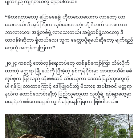
မျက်ရည် ကျရတယ်လို့ ပြောပါတယ်။
“ခံစားရတာတော့ ပြောမနေနဲ့၊ ဟိုတလောလေးက လာတော့ လာ
သေးတယ်၊ ဒီ အုပ်ကြီးက လုပ်ပေးတာတဲ့၊ တို့ ဒီဘက် ပကဖ လား
ဘာလားလေ၊ အဖွဲ့တစ်ဖွဲ့ လာသေးတယ်၊ အဖွဲ့တစ်ဖွဲ့လာတော့ ဒီ
တာဝန်ခံဆိုတာ ရှိတယ်လေ၊ သူက မေတ္တာပို့ရမယ်ဆိုတော့ မျက်ရည်
တွေကို အကုန်ကျကြတာ”
၂၀၂၄ ကစလို့ တော်လှန်ရေးတပ်တွေ တစ်နှစ်ကျော်ကြာ သိမ်းပိုက်
ထားတဲ့ မတ္တရာ မြို့နယ်ကို ပြီးခဲ့တဲ့ နှစ်ကုန်ပိုင်းမှာ အာဏာသိမ်း စစ်
အုပ်စုက ပြန်လည် ထိုးစစ်ဆင် သိမ်းယူကာ ဒေသခံပြည်သူတွေကို
ပါ ရန်ပြု လာတာကြောင့် ဒေါ်ဖြူဝင်းတို့ မိသားစု အပါအဝင် မတ္တရာ
နယ်က ထောင်သောင်းချီတဲ့ ပြည်သူတွေဟာ သူတို့ရဲ့ ရပ်၊ရွာတွေမှာ
မနေရဲဘဲ စစ်ဘေးရှောင် ထွက်ပြေးနေကြရတာ ဖြစ်ပါတယ်။