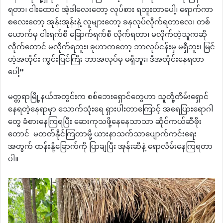
ရတာ၊ ငါးထောင် အဲ့ဒါလေးတော့ လုပ်စား ရဘူးတာပေါ့၊ ရောက်ကာ
စလေးတော့ အုန်းအုန်းနဲ့ လူများတော့ ခနလုပ်လိုက်ရတာလေ၊ တစ်
ယောက်မှ ငါးရက်စီ ခြောက်ရက်စီ လိုက်ရတာ၊ မလိုက်တဲ့သူကဆို
လိုက်တောင် မလိုက်ရဘူး၊ ခုဟာကတော့ ဘာလုပ်ငန်းမှ မရှိဘူး၊ မြင်
တဲ့အတိုင်း ကွင်းပြင်ကြီး ဘာအလုပ်မှ မရှိဘူး၊ ဒီအတိုင်းနေရတာ
ပေါ့”
မတ္တရာမြို့နယ်အတွင်းက စစ်ဘေးရှောင်တွေဟာ သူတို့တိမ်းရှောင်
နေရတဲ့နေရာမှာ သောက်သုံးရေ ရှားပါးတာကြောင့် အရေပြားရောဂါ
တွေ ခံစားနေကြရပြီး ဆေးကုသဖို့နေနေသာသာ ဆိုင်ကယ်ဆီဖိုး
တောင် မတတ်နိုင်ကြတာမို့ ယားနာသက်သာပျောက်ကင်းရေး
အတွက် ထန်းနို့ခြောက်ကို ပြာချပြီး အုန်းဆီနဲ့ ရောလိမ်းနေကြရတာ
ပါ။