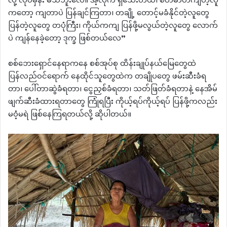
လို့ လုပ်မှန်း မသိဘူးလေ။ အဲ့လိုက ရှိသေးတယ်၊ စိတ်ဓာတ်ကျတဲ့လူ
ကတော့ ကျတာပဲ ပြန်ချင်ကြတာ၊ တချို့ တောင့်မခံနိုင်တဲ့လူတွေ
ပြန်တဲ့လူတွေ တပုံကြီး၊ ကိုယ်ကကျ ပြန်ဖို့မလွယ်တဲ့လူတွေ လောက်
ပဲ ကျန်နေခဲ့တော့ ဒုက္ခ ဖြစ်တယ်လေ”
စစ်ဘေးရှောင်နေရာကနေ စစ်အုပ်စု ထိန်းချုပ်နယ်မြေတွေထဲ
ပြန်လည်ဝင်ရောက် နေထိုင်သူတွေထဲက တချိုပတွေ ဖမ်းဆီးခံရ
တာ၊ ပေါ်တာဆွဲခံရတာ၊ ငွေညှစ်ခံရတာ၊ သတ်ဖြတ်ခံရတာနဲ့ နေအိမ်
ဖျက်ဆီးခံထားရတာတွေ ကြုံရပြီး ကိုယ့်ရပ်ကိုယ့်ရပ် ပြန်ဖို့ကလည်း
မဝံ့မရဲ ဖြစ်နေကြရတယ်လို့ ဆိုပါတယ်။