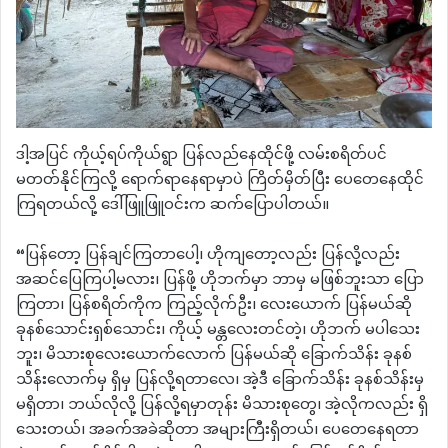
ဒါ့အပြင် ကိုယ့်ရပ်ကိုယ်ရွာ ပြန်လည်နေထိုင်ဖို့ လမ်းစရိတ်ပင်
မတတ်နိုင်ကြလို့ ရောက်ရာနေရာမှာပဲ ကြိတ်မှိတ်ပြီး ပေတေနေထိုင်
ကြရတယ်လို့ ဒေါ်ဖြူဖြူဝင်းက ဆက်ပြောပါတယ်။
“ပြန်တော့ ပြန်ချင်ကြတာပေါ့၊ ဟိုကျတော့လည်း ပြန်လို့လည်း
အဆင်ပြေကြပါ့မလား၊ ပြန်ဖို့ ဟိုဘက်မှာ ဘာမှ မဖြစ်ဘူးသာ ပြော
ကြတာ၊ ပြန်စရိတ်ကိုက ကြည့်လိုက်ဦး၊ လေးယောက် ပြန်မယ်ဆို
ခုနစ်သောင်းရှစ်သောင်း၊ ကိုယ့် မန္တလေးတင်တဲ့၊ ဟိုဘက် မပါသေး
ဘူး၊ မိသားစုလေးယောက်လောက် ပြန်မယ်ဆို ခြောက်သိန်း ခုနစ်
သိန်းလောက်မှ ရှိမှ ပြန်လို့ရတာလေ၊ အဲ့ဒီ ခြောက်သိန်း ခုနစ်သိန်းမှ
မရှိတာ၊ ဘယ်လိုလို့ ပြန်လို့ရမှာတုန်း မိသားစုတွေ၊ အဲ့လိုကလည်း ရှိ
သေးတယ်၊ အခက်အခဲဆိုတာ အများကြီးရှိတယ်၊ ပေတေနေရတာ