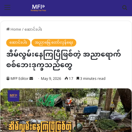
Menu
Se
Home
/
ဆောင်းပါး
ဆောင်းပါး
အညာမြေ တော်လှန်ရေး
အိမ်လွမ်းနေကြပြီဖြစ်တဲ့ အညာရောက်
စစ်ဘေးဒုက္ခသည်တွေ
Send
MFP Editor
May 9, 2026
17
3 minutes read
an
email