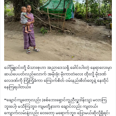
ဒေါ်ဖြူဝင်းတို့ မိသားစုဟာ အညာဒေသရှိ ခေါင်းပါးတဲ့ နေရာလေးမှာ
ဆယ်ပေပတ်လည်လောက် အမိုးခုံး မိုးကာတဲလေး ထိုးလို့ မိုးဒဏ်
လေဒဏ်ကို ကြံ့ကြံ့ခံကာ ကြောက်စိတ် ဝမ်းနည်းစိတ်တွေနဲ့ နေထိုင်
နေကြရပါတယ်။
“ချောင်ကျတော့လည်း (စစ်ဘေးရှောင်ကူညီလှူဒါန်းသူ) မလာကြ
ဘူးပေါ့၊ မသိကြဘူး၊ ကျမတို့နားက ချောင်လည်း ကျတယ်၊
ကျောက်လမ်းနဲ့လည်း ဝေးတော့ မရောက်ဘူး၊ ပြောမယ်ဆိုလို့ရှိရင်၊