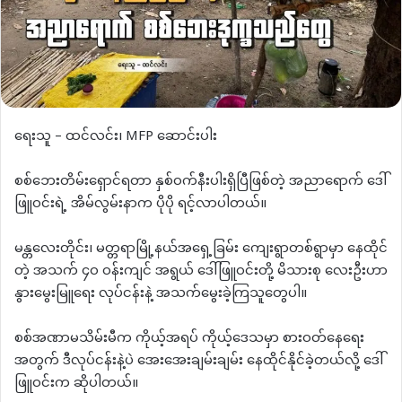
ရေးသူ – ထင်လင်း၊ MFP ဆောင်းပါး
စစ်ဘေးတိမ်းရှောင်ရတာ နှစ်ဝက်နီးပါးရှိပြီဖြစ်တဲ့ အညာရောက် ဒေါ်
ဖြူဝင်းရဲ့ အိမ်လွမ်းနာက ပိုပို ရင့်လာပါတယ်။
မန္တလေးတိုင်း၊ မတ္တရာမြို့နယ်အရှေ့ခြမ်း ကျေးရွာတစ်ရွာမှာ နေထိုင်
တဲ့ အသက် ၄၀ ဝန်းကျင် အရွယ် ဒေါ်ဖြူဝင်းတို့ မိသားစု လေးဦးဟာ
နွားမွေးမြူရေး လုပ်ငန်းနဲ့ အသက်မွေးခဲ့ကြသူတွေပါ။
စစ်အဏာမသိမ်းမီက ကိုယ့်အရပ် ကိုယ့်ဒေသမှာ စားဝတ်နေရေး
အတွက် ဒီလုပ်ငန်းနဲ့ပဲ အေးအေးချမ်းချမ်း နေထိုင်နိုင်ခဲ့တယ်လို့ ဒေါ်
ဖြူဝင်းက ဆိုပါတယ်။