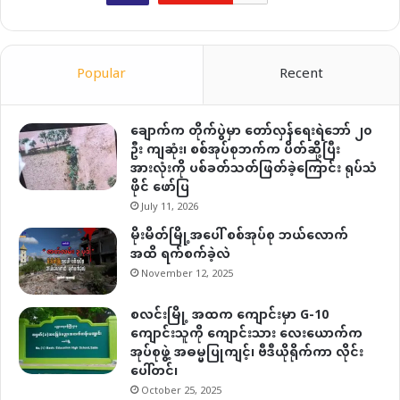
Popular
Recent
ချောက်က တိုက်ပွဲမှာ တော်လှန်ရေးရဲဘော် ၂၀
ဦး ကျဆုံး၊ စစ်အုပ်စုဘက်က ပိတ်ဆို့ပြီး
အားလုံးကို ပစ်ခတ်သတ်ဖြတ်ခဲ့ကြောင်း ရုပ်သံ
ဖိုင် ဖော်ပြ
July 11, 2026
မိုးမိတ်မြို့အပေါ် စစ်အုပ်စု ဘယ်လောက်
အထိ ရက်စက်ခဲ့လဲ
November 12, 2025
စလင်းမြို့ အထက ကျောင်းမှာ G-10
ကျောင်းသူကို ကျောင်းသား လေးယောက်က
အုပ်စုဖွဲ့ အဓမ္မပြုကျင့်၊ ဗီဒီယိုရိုက်ကာ လိုင်း
ပေါ်တင်၊
October 25, 2025