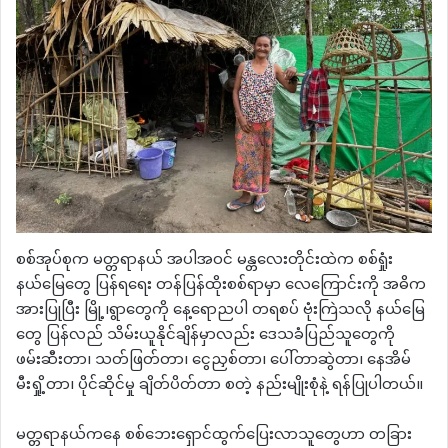
စစ်အုပ်စုက မတ္တရာနယ် အပါအဝင် မန္တလေးတိုင်းထဲက စစ်ရှုံး
နယ်မြေတွေ ပြန်ရရေး တန်ပြန်ထိုးစစ်ရာမှာ လေကြောင်းကို အဓိက
အားပြုပြီး မြို့၊ရွာတွေကို နေ့ရောညပါ တရစပ် ဗုံးကြဲသလို နယ်မြေ
တွေ ပြန်လည် သိမ်းယူနိုင်ချိန်မှာလည်း ဒေသခံပြည်သူတွေကို
ဖမ်းဆီးတာ၊ သတ်ဖြတ်တာ၊ ငွေညှစ်တာ၊ ပေါ်တာဆွဲတာ၊ နေအိမ်
မီးရှို့တာ၊ ပိုင်ဆိုင်မှု ချိတ်ပိတ်တာ စတဲ့ နည်းမျိုးစုံနဲ့ ရန်ပြုပါတယ်။
မတ္တရာနယ်ကနေ စစ်ဘေးရှောင်ထွက်ပြေးလာသူတွေဟာ တခြား