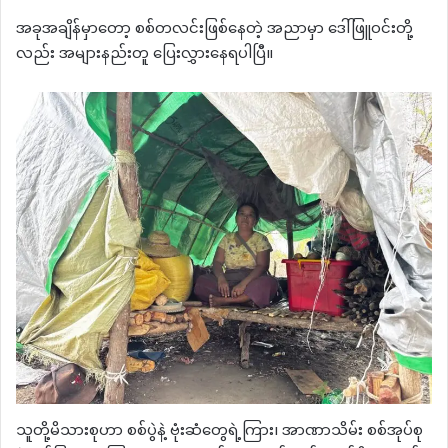
အခုအချိန်မှာတော့ စစ်တလင်းဖြစ်နေတဲ့ အညာမှာ ဒေါ်ဖြူဝင်းတို့
လည်း အများနည်းတူ ပြေးလွှားနေရပါပြီ။
သူတို့မိသားစုဟာ စစ်ပွဲနဲ့ ဗုံးဆံတွေရဲ့ကြား၊ အာဏာသိမ်း စစ်အုပ်စု