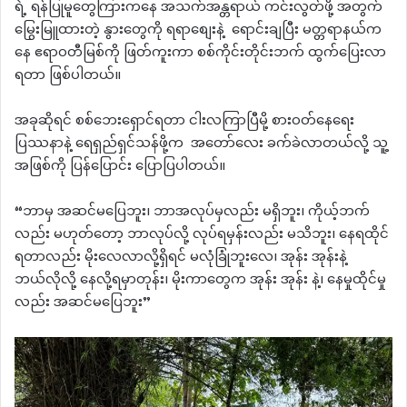
ရဲ့ ရန်ပြုမူတွေကြားကနေ အသက်အန္တရာယ် ကင်းလွတ်ဖို့ အတွက်
မြွေးမြူထားတဲ့ နွားတွေကို ရရာစျေးနဲ့ ရောင်းချပြီး မတ္တရာနယ်က
နေ ဧရာဝတီမြစ်ကို ဖြတ်ကူးကာ စစ်ကိုင်းတိုင်းဘက် ထွက်ပြေးလာ
ရတာ ဖြစ်ပါတယ်။
အခုဆိုရင် စစ်ဘေးရှောင်ရတာ ငါးလကြာပြီမို့ စားဝတ်နေရေး
ပြဿနာနဲ့ ရေရှည်ရှင်သန်ဖို့က အတော်လေး ခက်ခဲလာတယ်လို့ သူ့
အဖြစ်ကို ပြန်ပြောင်း ပြောပြပါတယ်။
“ဘာမှ အဆင်မပြေဘူး၊ ဘာအလုပ်မှလည်း မရှိဘူး၊ ကိုယ့်ဘက်
လည်း မဟုတ်တော့ ဘာလုပ်လို့ လုပ်ရမှန်းလည်း မသိဘူး၊ နေရထိုင်
ရတာလည်း မိုးလေလာလို့ရှိရင် မလုံခြုံဘူးလေ၊ အုန်း အုန်းနဲ့
ဘယ်လိုလို့ နေလို့ရမှာတုန်း၊ မိုးကာတွေက အုန်း အုန်း နဲ့၊ နေမှုထိုင်မှု
လည်း အဆင်မပြေဘူး”