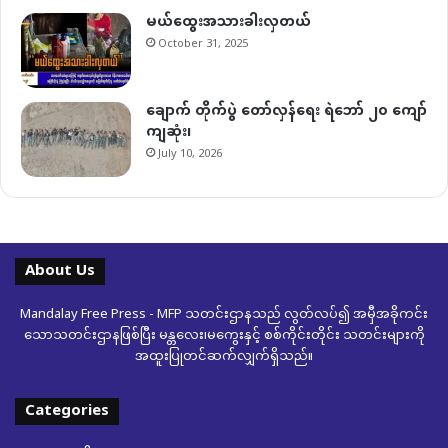
မယ်ထွေးအသားခါးလှတယ်
October 31, 2025
ချောက် တိုက်ပွဲ တော်လှန်ရေး ရဲဘော် ၂၀ ကျော်
ကျဆုံး၊
July 10, 2026
About Us
Mandalay Free Press - MFP သတင်းဌာနသည် လွတ်လပ်၍ အမှီအခိုကင်း
သောသတင်းဌာနဖြစ်ပြီး မန္တလေး၊မကွေးနှင့် စစ်ကိုင်းတိုင်း သတင်းများကို
အထူးပြုတင်ဆက်လျှက်ရှိသည်။
Categories