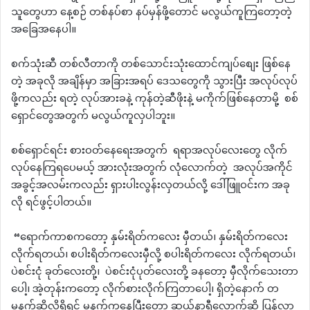
သူတွေဟာ နေ့စဉ် တစ်နပ်စာ နပ်မှန်ဖို့တောင် မလွယ်ကူကြတော့တဲ့
အခြေအနေပါ။
စက်သုံးဆီ တစ်လီတာကို တစ်သောင်းသုံးထောင်ကျပ်စျေး ဖြစ်နေ
တဲ့ အခုလို အချိန်မှာ အခြားအရပ် ဒေသတွေကို သွားပြီး အလုပ်လုပ်
ဖို့ကလည်း ရတဲ့ လုပ်အားခနဲ့ ကုန်တဲ့ဆီဖိုးနဲ့ မကိုက်ဖြစ်နေတာမို့ စစ်
ရှောင်တွေအတွက် မလွယ်ကူလှပါဘူး။
စစ်ရှောင်ရင်း စားဝတ်နေရေးအတွက် ရရာအလုပ်လေးတွေ လိုက်
လုပ်နေကြရပေမယ့် အားလုံးအတွက် လုံလောက်တဲ့ အလုပ်အကိုင်
အခွင့်အလမ်းကလည်း ရှားပါးလွန်းလှတယ်လို့ ဒေါ်ဖြူဝင်းက အခု
လို ရင်ဖွင့်ပါတယ်။
“ရောက်ကာစကတော့ နှမ်းရိတ်ကလေး မှီတယ်၊ နှမ်းရိတ်ကလေး
လိုက်ရတယ်၊ စပါးရိတ်ကလေးမှီလို့ စပါးရိတ်ကလေး လိုက်ရတယ်၊
ပဲစင်းငုံ ခုတ်လေးတို့၊ ပဲစင်းငုံပုတ်လေးတို့ ခနတော့ မှီလိုက်သေးတာ
ပေါ့၊ အဲ့တုန်းကတော့ လိုက်စားလိုက်ကြတာပေါ့၊ ရှိတဲ့နောက် တ
မနက်ဆိုလို့ရှိရင် မနက်ကနေပြီးတော့ ဆယ်နာရီလောက်ဆို ပြန်လာ