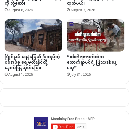
ကို လှုံ့ဆော်၊
ထုတ်ပယ်၊
August 6, 2026
August 3, 2026
မြိုင်နယ် ရေနံမြေဆီ ဦးတည်တဲ့
“စစ်ဘီလူးလက်ထဲက
စစ်အုပ်စု ရှေ့မတိုးနိုင်လို့
ထောက်ရှာပင်ရဲ့ ပြဿဒါးနေ့
နောက်ပြန်ဆုတ်ပြေး၊
တွေ”
August 1, 2026
July 31, 2026