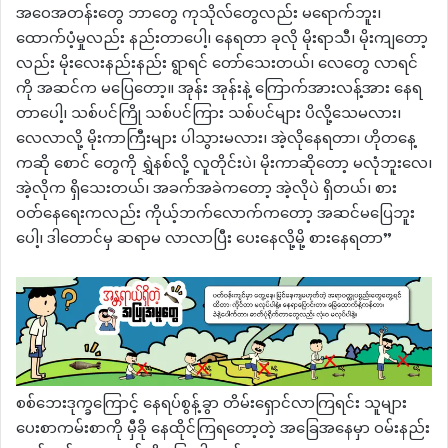
အဝေအတန်းတွေ ဘာတွေ ကုသိုလ်တွေလည်း မရောက်ဘူး၊
ထောက်ပံ့မှုလည်း နည်းတာပေါ့၊ နေရတာ ခုလို မိုးရာသီ၊ မိုးကျတော့
လည်း မိုးလေးနည်းနည်း ရွာရင် တော်သေးတယ်၊ လေတွေ လာရင်
ကို အဆင်က မပြေတော့။ အုန်း အုန်းနဲ့ ကြောက်အားလန့်အား နေရ
တာပေါ့၊ သစ်ပင်ကြို သစ်ပင်ကြား သစ်ပင်များ ပိလို့သေမလား၊
လေလာလို့ မိုးကာကြီးများ ပါသွားမလား၊ အဲ့လိုနေရတာ၊ ဟိုတနေ့
ကဆို စောင် တွေကို ရွှဲနစ်လို့ လူတိုင်းပဲ၊ မိုးကာဆိုတော့ မလုံဘူးလေ၊
အဲ့လိုက ရှိသေးတယ်၊ အခက်အခဲကတော့ အဲ့လိုပဲ ရှိတယ်၊ စား
ဝတ်နေရေးကလည်း ကိုယ့်ဘက်လောက်ကတော့ အဆင်မပြေဘူး
ပေါ့၊ ဒါတောင်မှ ဆရာမ လာလာပြီး ပေးနေလို့မို့ စားနေရတာ”
စစ်ဘေးဒုက္ခကြောင့် နေရပ်စွန့်ခွာ တိမ်းရှောင်လာကြရင်း သူများ
ပေးစာကမ်းစာကို မှီခို နေထိုင်ကြရတော့တဲ့ အခြေအနေမှာ ဝမ်းနည်း