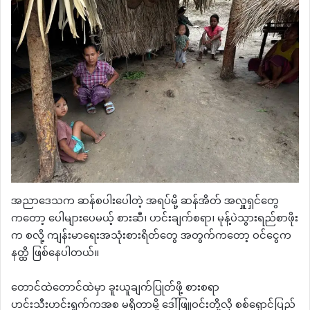
အညာဒေသက ဆန်စပါးပေါတဲ့ အရပ်မို့ ဆန်အိတ် အလှူရှင်တွေ
ကတော့ ပေါများပေမယ့် စားဆီ၊ ဟင်းချက်စရာ၊ မုန့်ပဲသွားရည်စာဖိုး
က စလို့ ကျန်းမာရေးအသုံးစားရိတ်တွေ အတွက်ကတော့ ဝင်ငွေက
နတ္ထိ ဖြစ်နေပါတယ်။
တောင်ထဲတောင်ထဲမှာ ခူးယူချက်ပြုတ်ဖို့ စားစရာ
ဟင်းသီးဟင်းရွက်ကအစ မရှိတာမို့ ဒေါ်ဖြူဝင်းတို့လို စစ်ရှောင်ပြည်