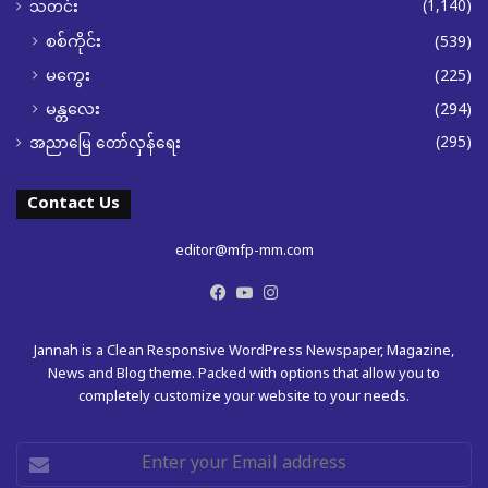
(1,140)
သတင်း
စစ်ကိုင်း
(539)
မကွေး
(225)
မန္တလေး
(294)
(295)
အညာမြေ တော်လှန်ရေး
Contact Us
editor@mfp-mm.com
Facebook
YouTube
Instagram
Jannah is a Clean Responsive WordPress Newspaper, Magazine,
News and Blog theme. Packed with options that allow you to
completely customize your website to your needs.
Enter
your