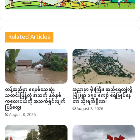
Related Articles
တန့်ဆည်မှာ ရေနစ်သေဆုံး
အညာမှာ မိုးကြီး၊ ဆည်ရေလျှံလို့
သတင်းပြန့်တဲ့ အသက် နှစ်နှစ်
မြို့၊ရွာ ၁၅၀ ကျော် ရေမြုပ်နေ
ကလေးငယ်ကို အသက်ရှင်လျက်
တာ သုံးရက်ရှိလာ၊
ပြန်တွေ့၊
August 8, 2026
August 8, 2026