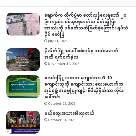
ချောက်က တိုက်ပွဲမှာ တော်လှန်ရေးရဲဘော် ၂၀
ဦး ကျဆုံး၊ စစ်အုပ်စုဘက်က ပိတ်ဆို့ပြီး
အားလုံးကို ပစ်ခတ်သတ်ဖြတ်ခဲ့ကြောင်း ရုပ်သံ
ဖိုင် ဖော်ပြ
July 11, 2026
မိုးမိတ်မြို့အပေါ် စစ်အုပ်စု ဘယ်လောက်
အထိ ရက်စက်ခဲ့လဲ
November 12, 2025
စလင်းမြို့ အထက ကျောင်းမှာ G-10
ကျောင်းသူကို ကျောင်းသား လေးယောက်က
အုပ်စုဖွဲ့ အဓမ္မပြုကျင့်၊ ဗီဒီယိုရိုက်ကာ လိုင်း
ပေါ်တင်၊
October 25, 2025
မယ်ထွေးအသားခါးလှတယ်
October 31, 2025