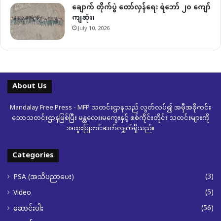
ချောက် တိုက်ပွဲ တော်လှန်ရေး ရဲဘော် ၂၀ ကျော်
ကျဆုံး၊
July 10, 2026
About Us
Mandalay Free Press - MFP သတင်းဌာနသည် လွတ်လပ်၍ အမှီအခိုကင်း
သောသတင်းဌာနဖြစ်ပြီး မန္တလေး၊မကွေးနှင့် စစ်ကိုင်းတိုင်း သတင်းများကို
အထူးပြုတင်ဆက်လျှက်ရှိသည်။
Categories
(3)
PSA (အသိပညာပေး)
(5)
Video
(56)
ဆောင်းပါး