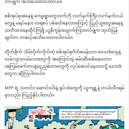
တပ်ဖွဲ့က အသိပေးထားပါတယ်။
စစ်အုပ်စုအနေနဲ့ ကျေးရွာတွေဘက်ကို လက်နက်ကြီး လက်နက်ငယ်
တွေနဲ့ မရပ်မနား တရစပ် ပစ်ခတ်နေတာကြောင့် ပြည်သူတွေအနေနဲ့
သတိထားနေထိုင်ကြဖို့ ယူနီကွန်းပျောက်ကြားတပ်ဖွဲ့က ထုတ်ပြန်
ချက်က တဆင့်အသိပေးထားပါတယ်။
တိုက်ခိုက် သိမ်းပိုက်လိုက်တဲ့ စစ်အုပ်စုဂိတ်စခန်းဟာ ဒေသခံတွေနဲ့
လမ်းသွားလမ်းလာတွေကို အကြောင်းမဲ့ ဖမ်းဆီးစစ်ဆေးတာ၊
အကြမ်းဖက်တာနဲ့ငွေညှစ်တာတွေကို လုပ်ဆောင်နေတာလို့ ဒေသခံ
တွေက ဆိုကြပါတယ်။
MFP ရဲ့ သတင်း၊ ဆောင်းပါးနဲ့ ရုပ်သံတွေကို ယူကျူ့နဲ့ တယ်လီဂရမ်
မှာလည်း ကြည့်နိုင်ပါတယ်။