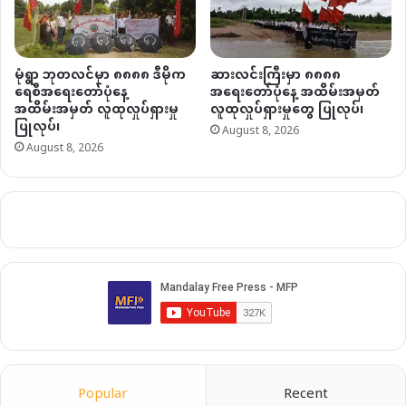
မုံရွာ ဘုတလင်မှာ ၈၈၈၈ ဒီမိုက
ဆားလင်းကြီးမှာ ၈၈၈၈
ရေစီအရေးတော်ပုံနေ့
အရေးတော်ပုံနေ့ အထိမ်းအမှတ်
အထိမ်းအမှတ် လူထုလှုပ်ရှားမှု
လူထုလှုပ်ရှားမှုတွေ ပြုလုပ်၊
ပြုလုပ်၊
August 8, 2026
August 8, 2026
Popular
Recent