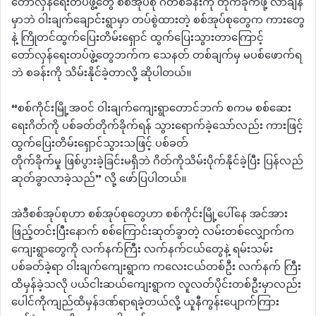
တော်လှန်ရေးတပ်ဖွဲ့တွေ စစ်အုပ်စု ဂိတ်စခန်းကို တိုက်ခိုက်ဖို့ လာချိန်
မှာဘဲ ဝါးချက်ချောင်းရွာမှာ တပ်စွဲထားတဲ့ စစ်အုပ်စုတွေက ကားတွေ
နဲ့ ကြိုတင်ထွက်ပြေးတိမ်းရှောင် ထွက်ပြေးသွားတာကြောင့်
တော်လှန်ရေးတပ်ဖွဲ့တွေဘက်က သေနတ် တစ်ချက်မှ မပစ်ဖောက်ရ
ဘဲ စခန်းကို သိမ်းနိုင်ခဲ့တာလို့ ဆိုပါတယ်။
“စစ်ကိုင်းမြို့အဝင် ဝါးချက်ကျေးရွာတောင်ဘက် စကမ စစ်ဆေး
ရေးဂိတ်ကို ပစ်ခတ်တိုက်ခိုက်ရန် သွားရောက်ခဲ့သော်လည်း ကားဖြင့်
ထွက်ပြေးတိမ်းရှောင်သွားသဖြင့် ပစ်ခတ်
တိုက်ခိုက်မှု ဖြစ်ပွားခဲ့ခြင်းမရှိဘဲ ဂိတ်ကိုသိမ်းပိုက်နိုင်ခဲ့ပြီး ပြန်လည်
ဆုတ်ခွာလာခဲ့သည်” လို့ ဖော်ပြပါတယ်။
အဲဒီစစ်အုပ်စုဟာ စစ်အုပ်စုတွေဟာ စစ်ကိုင်းမြို့ပေါ်နေ အင်အား
ဖြည့်တင်းပြီးနောက် စစ်ကြောင်းဆုတ်ခွာတဲ့ လမ်းတစ်လျှောက်က
ကျေးရွာတွေကို လက်နက်ကြီး လက်နက်ငယ်တွေနဲ့ ရမ်းသမ်း
ပစ်ခတ်ခဲ့ရာ ဝါးချက်ကျေးရွာက ကလေးငယ်တစ်ဦး လက်နက် ကြီး
ထိမှန်ခဲ့သလို ပယ်ငါးဆယ်ကျေးရွာက လူလတ်ပိုင်းတစ်ဦးမှာလည်း
ပေါင်ကိုကျည်ထိမှန်ဒဏ်ရာရခဲ့တယ်လို့ ယူနီကွန်းပျောက်ကြား