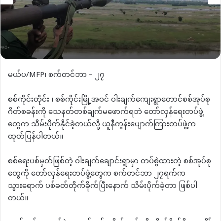
မယ်ပ/MFP၊ စက်တင်ဘာ – ၂၇
စစ်ကိုင်းတိုင်း ၊ စစ်ကိုင်းမြို့အဝင် ဝါးချက်ကျေးရွာတောင်စစ်အုပ်စု
ဂိတ်စခန်းကို သေနတ်တစ်ချက်မဖောက်ရဘဲ တော်လှန်ရေးတပ်ဖွဲ့
တွေက သိမ်းပိုက်နိုင်ခဲ့တယ်လို့ ယူနီကွန်းပျောက်ကြားတပ်ဖွဲ့က
ထုတ်ပြန်ပါတယ်။
စစ်ရေးပစ်မှတ်ဖြစ်တဲ့ ဝါးချက်ချောင်းရွာမှာ တပ်စွဲထားတဲ့ စစ်အုပ်စု
တွေကို တော်လှန်ရေးတပ်ဖွဲ့တွေက စက်တင်ဘာ ၂၇ရက်က
သွားရောက် ပစ်ခတ်တိုက်ခိုက်ပြီးနောက် သိမ်းပိုက်ခဲ့တာ ဖြစ်ပါ
တယ်။