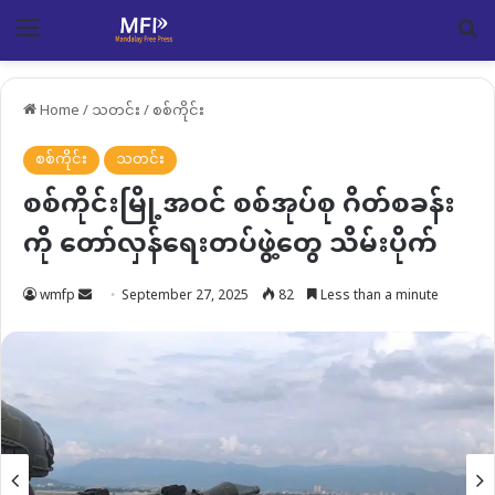
Menu
Se
Home
/
သတင်း
/
စစ်ကိုင်း
စစ်ကိုင်း
သတင်း
စစ်ကိုင်းမြို့အဝင် စစ်အုပ်စု ဂိတ်စခန်း
ကို တော်လှန်ရေးတပ်ဖွဲ့တွေ သိမ်းပိုက်
Send
wmfp
September 27, 2025
82
Less than a minute
an
email