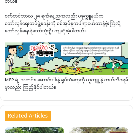
တယ်။
စက်တင်ဘာလ ၂၈ ရက်နေ့ညကလည်း ပခုက္ကူနယ်က
တော်လှန်ရေးတပ်ဖွဲ့စခန်းကို စစ်အုပ်စုကပါရာမော်တာနဲ့ဗုံးကြဲလို့
တော်လှန်ရေးရဲဘော်သုံးဦး ကျဆုံးခဲ့ပါတယ်။
MFP ရဲ့ သတင်း၊ ဆောင်းပါးနဲ့ ရုပ်သံတွေကို ယူကျူ့နဲ့ တယ်လီဂရမ်
မှာလည်း ကြည့်နိုင်ပါတယ်။
Related Articles