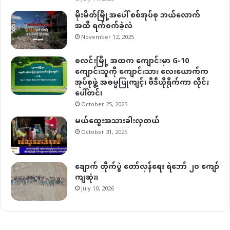
မိုးမိတ်မြို့အပေါ် စစ်အုပ်စု ဘယ်လောက်
အထိ ရက်စက်ခဲ့လဲ
November 12, 2025
စလင်းမြို့ အထက ကျောင်းမှာ G-10
ကျောင်းသူကို ကျောင်းသား လေးယောက်က
အုပ်စုဖွဲ့ အဓမ္မပြုကျင့်၊ ဗီဒီယိုရိုက်ကာ လိုင်း
ပေါ်တင်၊
October 25, 2025
မယ်ထွေးအသားခါးလှတယ်
October 31, 2025
ချောက် တိုက်ပွဲ တော်လှန်ရေး ရဲဘော် ၂၀ ကျော်
ကျဆုံး၊
July 10, 2026