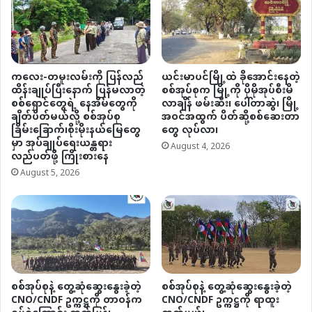
ကလေး-တမူးလမ်းကို ပြန်လည်
ယင်းမာပင်မြို့ထဲ ခိုအောင်းနေတဲ့
ထိန်းချုပ်ပြီးနောက် ပြန်မလာတဲ့
စစ်အုပ်စုက မြို့ကို ပိုမိုအုပ်စီးမိ
စစ်ရှောင်တွေရဲ့ နေအိမ်တွေကို
လာချိန် ဖမ်းဆီး၊ ပေါ်တာဆွဲ၊ မြို့
ချိတ်ပိတ်မယ်လို့ စစ်အုပ်စု
အဝင်အထွက် ပိတ်ဆို့စစ်ဆေးတာ
ခြိမ်းခြောက်၊စိုးမိုးနယ်မြေတွေ
တွေ လုပ်လာ၊
မှာ အုပ်ချုပ်ရေးယန္တရား
August 4, 2026
လည်ပတ်ဖို့ ကြိုးစားနေ
August 5, 2026
စစ်အုပ်စုနဲ့ တွေ့ဆုံဆွေးနွေးခဲ့တဲ့
စစ်အုပ်စုနဲ့ တွေ့ဆုံဆွေးနွေးခဲ့တဲ့
CNO/CNDF ဥက္ကဋ္ဌကို တာဝန်က
CNO/CNDF ဥက္ကဋ္ဌကို ရာထူး