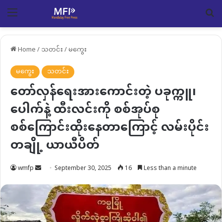
Menu
Se
Home
/
သတင်း
/
မကွေး
မကွေး
သတင်း
တော်လှန်ရေးအားကောင်းတဲ့ ပခုက္ကူ၊
ပေါက်နဲ့ ထီးလင်းကို စစ်အုပ်စု
စစ်ကြောင်းထိုးနေတာကြောင့် လမ်းပိုင်း
တချို့ ယာယီပိတ်
Send
wmfp
September 30, 2025
16
Less than a minute
an
email