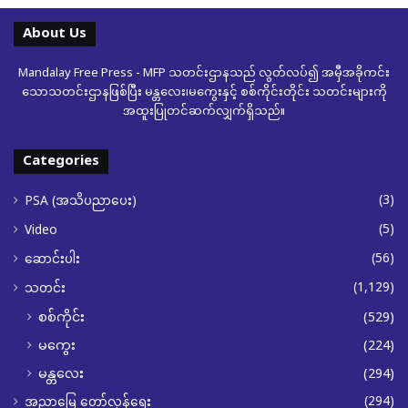
About Us
Mandalay Free Press - MFP သတင်းဌာနသည် လွတ်လပ်၍ အမှီအခိုကင်း
သောသတင်းဌာနဖြစ်ပြီး မန္တလေး၊မကွေးနှင့် စစ်ကိုင်းတိုင်း သတင်းများကို
အထူးပြုတင်ဆက်လျှက်ရှိသည်။
Categories
(3)
PSA (အသိပညာပေး)
(5)
Video
(56)
ဆောင်းပါး
(1,129)
သတင်း
စစ်ကိုင်း
(529)
မကွေး
(224)
မန္တလေး
(294)
(294)
အညာမြေ တော်လှန်ရေး