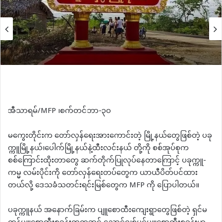
အီသာရမ်/MFP ၊စက်တင်ဘာ-၃၀
မကွေးတိုင်းက တော်လှန်ရေးအားကောင်းတဲ့ မြို့နယ်တွေဖြစ်တဲ့ ပခု
က္ကူမြို့နယ်၊ပေါက်မြို့နယ်နဲ့ထီးလင်းနယ် တို့ကို စစ်အုပ်စုက
စစ်ကြောင်းထိုးတာတွေ ဆက်တိုက်ပြုလုပ်နေတာကြောင့် ပခုက္ကူ-
ကမ္မ လမ်းပိုင်းကို တော်လှန်ရေးတပ်တွေက ယာယီပိတ်ပင်ထား
တယ်လို့ ဒေသခံသတင်းရင်းမြစ်တွေက MFP ကို ပြောပါတယ်။
ပခုက္ကူနယ် အနောက်ခြမ်းက ပျူစောထီးကျေးရွာတွေဖြစ်တဲ့ ရှင်မ