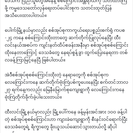
ဒေသက ပြည်သူတွေအနေနဲ့ စစ်ကြောင်းအန္တရာယ်ကို သတိထားကြ
ဖို့ ကမ္မဒေသတော်လှန်ရေးတပ်ပေါင်းစုက သတင်းထုတ်ပြန်
အသိပေးထားပါတယ်။
ပေါက်မြို့နယ်မှာလည်း စစ်အုပ်စုကာကွယ်ရေးပစ္စည်းစက်ရုံ ကပစ
-၂၄ ကနေ စစ်ကြောင်းထိုးတာတွေ ဆက်တိုက်ပြုလုပ်နေပြီး ထီး
လင်းနယ်အစပ်က ကျင်းနတ်ထိပ်စခန်းအနီးမှာ စစ်အုပ်စုစစ်ကြောင်း
ထိုးနေတာကြောင့် ဒေသခံတွေ နေရပ်စွန့်ခွာ ထွက်ပြေးနေရတာ တစ်
လခန့်ကြာမြင့်နေပြီ ဖြစ်ပါတယ်။
အဲဒီစစ်အုပ်စုစစ်ကြောင်းထိုးတဲ့ နေရာတွေကို စစ်အုပ်စုက
လေကြောင်းကနေ ဆက်တိုက်ဗုံးကြဲပစ်ကူပေးနေပြီး စက်တင်ဘာလ
၂၇ ရက်နေ့ကလည်း မြေနီမြောက်စုကျေးရွာကို လေကြောင်းကနေ
ဗုံးကြဲတိုက်ခိုက်ခဲ့ပါသေးတယ်။
ထီးလင်းမြို့နယ်မှာလည်း မြို့ပေါ်ကနေ ခန့်မှန်းအင်အား ၁၀၀ ခန့်ပါ
တဲ့ စစ်အုပ်စုစစ်ကြောင်းဟာ ကျားခဲကျေးရွာကို စီးနင်းဝင်ရောက်ပြီး
ဒေသခံတွေရဲ့ ရိက္ခာတွေ ခိုးယူသယ်ဆောင်သွားတယ်လို့ ဆိုပါ