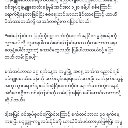
ကန်ပျူစောထီးစခန်းကတဆင့် ညောင်ဂျစ်ပင်ပျူစောထီးစခန်းမှာ
စစ်အုပ်စုနဲ့ပျူစောထီးခန့်မှန်းအင်အား ၁၂၀ ခန့်ပါ စစ်ကြောင်း
ရောက်ရှိနေတာဖြစ်ပြီး စစ်ရေးတင်းမာလာနိုင်တာကြောင့် ယာယီ
ပိတ်ထားတယ်လို့ ဒေသခံတစ်ဦးက ပြောပါတယ်။
“စစ်ကြောင်းက ပြည့်အိုင်‌ရွာဘက်ကိုရောက်နေပြီ၊ကမ္မရဲစခန်းကို
သွားမယ်လို့ ယူဆရပါတယ်၊စစ်ကြောင်းမှာက ဟိုတလောက ခွေး
တွေနဲ့ပေါင်းသွားတဲ့ ကောင်တွေလည်း ပြန်ပါလာတယ်လို့ ပြော
တယ်၊လမ်းပြပေါ့”
စက်တင်ဘာလ ၁၉ ရက်နေ့က ကမ္မမြို့ အရှေ့ဘက်က ညောင်ဂျစ်
ပင်ပျူစောထီးစခန်းကို တော်လှန်ရေးရဲဘော်လေးဦး လက်နက်တွေနဲ့
အတူ သွားရောက်ပူးပေါင်းခဲ့ပြီးနောက်ပိုင်း နောက်ဆက်‌တွဲအနေနဲ့
အဲဒီလေးဦးက စစ်ကြောင်းကို လမ်းပြအဖြစ် ခေါ်ဆောင်လာတာလို့
ဆိုပါတယ်။
ဒါ့အပြင် စစ်အုပ်စုစစ်ကြောင်းကြောင့် စက်တင်ဘာလ ၃၀ ရက်နေ့
ကစပြီး ပခုက္ကူ-ကမ္မလမ်းပိုင်းကို ယာယီပိတ်ပင်ထားမှာဖြစ်ပြီး ကမ္မ