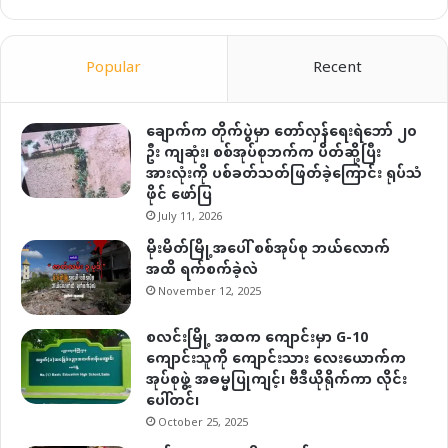
Popular
Recent
ချောက်က တိုက်ပွဲမှာ တော်လှန်ရေးရဲဘော် ၂၀
ဦး ကျဆုံး၊ စစ်အုပ်စုဘက်က ပိတ်ဆို့ပြီး
အားလုံးကို ပစ်ခတ်သတ်ဖြတ်ခဲ့ကြောင်း ရုပ်သံ
ဖိုင် ဖော်ပြ
July 11, 2026
မိုးမိတ်မြို့အပေါ် စစ်အုပ်စု ဘယ်လောက်
အထိ ရက်စက်ခဲ့လဲ
November 12, 2025
စလင်းမြို့ အထက ကျောင်းမှာ G-10
ကျောင်းသူကို ကျောင်းသား လေးယောက်က
အုပ်စုဖွဲ့ အဓမ္မပြုကျင့်၊ ဗီဒီယိုရိုက်ကာ လိုင်း
ပေါ်တင်၊
October 25, 2025