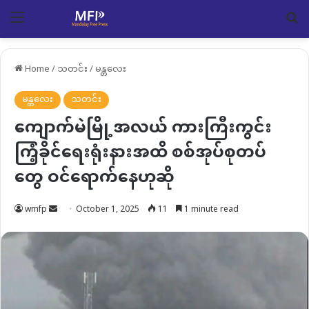
Menu
Se
Home
/
သတင်း
/
မန္တလေး
မန္တလေး
သတင်း
ကျောက်မဲမြို့အလယ် ကားကြီးကွင်း
ကြံ့ခိုင်ရေးရုံးနားအထိ စစ်အုပ်စုတပ်
တွေ ဝင်ရောက်နေဟုဆို
Send
wmfp
October 1, 2025
11
1 minute read
an
email