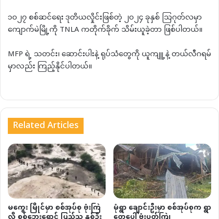
၁၀၂၇ စစ်ဆင်ရေး ဒုတိယလှိုင်းဖြစ်တဲ့ ၂၀၂၄ ခုနှစ် ဩဂုတ်လမှာ
ကျောက်မဲမြို့ကို TNLA ကတိုက်ခိုက် သိမ်းယူခဲ့တာ ဖြစ်ပါတယ်။
MFP ရဲ့ သတင်း၊ ဆောင်းပါးနဲ့ ရုပ်သံတွေကို ယူကျူ့နဲ့ တယ်လီဂရမ်
မှာလည်း ကြည့်နိုင်ပါတယ်။
Related Articles
မကွေး မြိုင်မှာ စစ်အုပ်စု ဗုံးကြဲ
မုံရွာ ချောင်းဦးမှာ စစ်အုပ်စုက ရွာ
လို့ စစ်ဘေးရှောင် ပြည်သူ နှစ်ဦး
တွေပေါ် ဗုံးပတ်ကြဲ၊