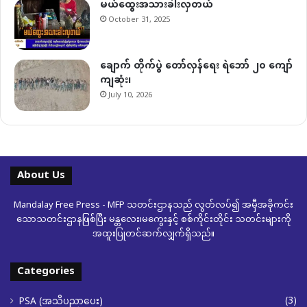
မယ်ထွေးအသားခါးလှတယ်
October 31, 2025
ချောက် တိုက်ပွဲ တော်လှန်ရေး ရဲဘော် ၂၀ ကျော်
ကျဆုံး၊
July 10, 2026
About Us
Mandalay Free Press - MFP သတင်းဌာနသည် လွတ်လပ်၍ အမှီအခိုကင်း
သောသတင်းဌာနဖြစ်ပြီး မန္တလေး၊မကွေးနှင့် စစ်ကိုင်းတိုင်း သတင်းများကို
အထူးပြုတင်ဆက်လျှက်ရှိသည်။
Categories
(3)
PSA (အသိပညာပေး)