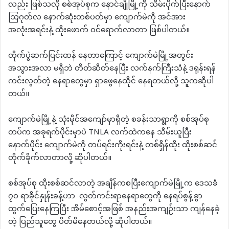
လည်း ဖြစ်သလို စစ်အုပ်စုက နောင်ချိုမြို့ကို သိမ်းပိုက်ပြီးနောက်
ဩဂုတ်လ နောက်ဆုံးတစ်ပတ်မှာ ကျောက်မဲကို အင်အား
အလုံးအရင်းနဲ့ ထိုးဖောက် ဝင်ရောက်လာတာ ဖြစ်ပါတယ်။
တိုက်ပွဲဆက်ပြင်းထန် နေတာကြောင့် ကျောက်မဲမြို့အတွင်း
အသွားအလာ မရှိဘဲ တိတ်ဆိတ်နေပြီး လက်နက်ကြီးသံနဲ့ ဒရုန်းရန်
ကင်းလွတ်တဲ့ နေရာတွေမှာ ရှာဖွေနေထိုင် နေရတယ်လို့ သူကဆိုပါ
တယ်။
ကျောက်မဲမြို့နဲ့ သုံးမိုင်အကျော်မှာရှိတဲ့ စခန်းသာရွာကို စစ်အုပ်စု
တပ်က အခုရက်ပိုင်းမှာပဲ TNLA လက်ထဲကနေ သိမ်းယူပြီး
နောက်ပိုင်း ကျောက်မဲကို တပ်ရင်းကိုးရင်းနဲ့ တစ်ရှိန်ထိုး ထိုးစစ်ဆင်
တိုက်ခိုက်လာတာလို့ ဆိုပါတယ်။
စစ်အုပ်စု ထိုးစစ်ဆင်လာတဲ့ အချိန်ကစပြီးကျောက်မဲမြို့က ဒေသခံ
၇၀ ရာခိုင်နှုန်းခန့်ဟာ လွတ်ကင်းရာနေရာတွေကို နေရပ်စွန့်ခွာ
ထွက်ပြေးနေကြပြီး အိမ်စောင့်အဖြစ် အနည်းအကျဉ်းသာ ကျန်နေခဲ့
တဲ့ ပြည်သူတွေ ပိတ်မိနေတယ်လို့ ဆိုပါတယ်။