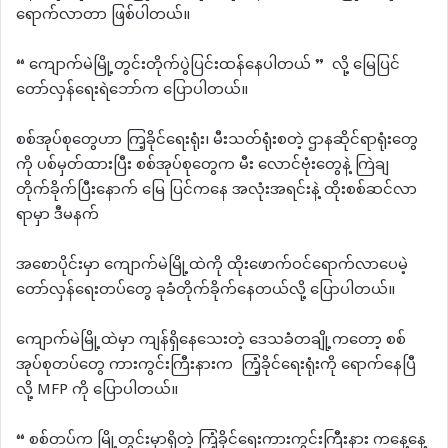
ရောက်လာတာ ဖြစ်ပါတယ်။
“ ကျောက်မဲမြို့တွင်းတိုက်ပွဲပြင်းထန်နေပါတယ် ” လို့ မြေပြင်
တော်လှန်ရေးရဲဘော်က ပြောပါတယ်။
စစ်အုပ်စုတွေဟာ ကြ့ခိုင်ရေးရုံး၊ မီးသတ်ရုံးစတဲ့ ဌာနဆိုင်ရာရုံးတွေ
ကို ပစ်မှတ်ထားပြီး စစ်အုပ်စုတွေက မီး လောင်ဗုံးတွေနဲ့ ကြဲချ
တိုက်ခိုက်ပြီးနောက် မြေ ပြင်ကနေ အလုံးအရင်းနဲ့ ထိုးစစ်ဆင်လာ
ရာမှာ ဒီမနက်
အစောပိုင်းမှာ ကျောက်မဲမြို့ထဲကို ထိုးဖောက်ဝင်ရောက်လာပေမဲ့
တော်လှန်ရေးတပ်တွေ ခုခံတိုက်ခိုက်နေတယ်လို့ ပြောပါတယ်။
ကျောက်မဲမြို့ထဲမှာ ကျန်ရှိနေသေးတဲ့ ဒေသခံတချို့ကတော့ စစ်
အုပ်စုတပ်တွေ ကားကွင်းကြီးနားက ကြံ့ခိုင်ရေးရုံးကို ရောက်နေပြီ
လို့ MFP ကို ပြောပါတယ်။
“ စစ်တပ်က မြို့တွင်းမှာရှိတဲ့ ကြံ့ခိုင်ရေးကားကွင်းကြီးနား ကနေ့နေ့