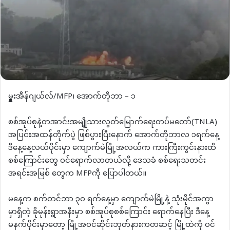
မှူးအိန်ဂျယ်လ်/MFP၊ အောက်တိုဘာ – ၁
စစ်အုပ်စုနဲ့တအာင်းအမျိုူသားလွတ်​မြောက်ရေးတပ်မတော်(TNLA)
အပြင်းအထန်တိုက်ပွဲ ဖြစ်ပွားပြီးနောက် အောက်တိုဘာလ ၁ရက်နေ့
ဒီနေ့နေ့လယ်ပိုင်းမှာ ကျောက်မဲမြို့အလယ်က ကားကြီးကွင်းနားထိ
စစ်ကြောင်းတွေ ဝင်ရောက်လာတယ်လို့ ​ဒေသခံ စစ်ရေးသတင်း
အရင်းအမြစ် တွေက MFPကို ပြောပါတယ်။
မနေ့က စက်တင်ဘာ ၃၀ ရက်နေ့မှာ ကျောက်မဲမြို့နဲ့ သုံးမိုင်အကွာ
မှာရှိတဲ့ ခိုမုန်းရွာအနီးမှာ စစ်အုပ်စုစစ်ကြောင်း ရောက်နေပြီး ဒီနေ့
မနက်ပိုင်းမှာတော့ မြို့အဝင်ဆိုင်းဘုတ်နားကတဆင့် မြို့ထဲကို ဝင်