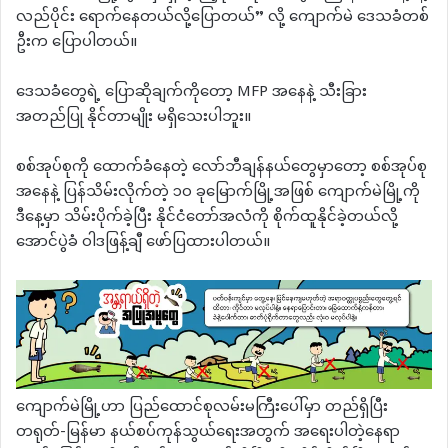
လည်ပိုင်း ရောက်နေတယ်လို့ပြောတယ်” လို့ ကျောက်မဲ ဒေသခံတစ်
ဦးက ပြောပါတယ်။
ဒေသခံတွေရဲ့ ပြောဆိုချက်ကိုတော့ MFP အနေနဲ့ သီးခြား
အတည်ပြု နိုင်တာမျိုး မရှိသေးပါဘူး။
စစ်အုပ်စုကို ထောက်ခံနေတဲ့ လော်ဘီချန်နယ်တွေမှာတော့ စစ်အုပ်စု
အနေနဲ့ ပြန်သိမ်းလိုက်တဲ့ ၁၀ ခုမြောက်မြို့အဖြစ် ကျောက်မဲမြို့ကို
ဒီနေ့မှာ သိမ်းပိုက်ခဲ့ပြီး နိုင်ငံတော်အလံကို စိုက်ထူနိုင်ခဲ့တယ်လို့
အောင်ပွဲခံ ဝါဒဖြန့်ချီ ဖော်ပြထားပါတယ်။
ကျောက်မဲမြို့ဟာ ပြည်ထောင်စုလမ်းမကြီးပေါ်မှာ တည်ရှိပြီး
တရုတ်-မြန်မာ နယ်စပ်ကုန်သွယ်ရေးအတွက် အရေးပါတဲ့နေရာ