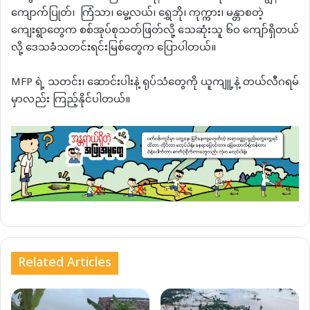
ကျောက်ပြုတ်၊ ကြံသာ၊ မွေ့လယ်၊ ရွှေဘို၊ ကုက္ကား၊ မန္တာစတဲ့
ကျေးရွာတွေက စစ်အုပ်စုသတ်ဖြတ်လို့ သေဆုံးသူ ၆၀ ကျော်ရှိတယ်
လို့ ဒေသခံသတင်းရင်းမြစ်တွေက ပြောပါတယ်။
MFP ရဲ့ သတင်း၊ ဆောင်းပါးနဲ့ ရုပ်သံတွေကို ယူကျူ့နဲ့ တယ်လီဂရမ်
မှာလည်း ကြည့်နိုင်ပါတယ်။
Related Articles