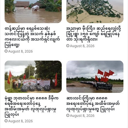
တန့်ဆည်မှာ ရေနစ်သေဆုံး
အညာမှာ မိုးကြီး၊ ဆည်ရေလျှံလို့
သတင်းပြန့်တဲ့ အသက် နှစ်နှစ်
မြို့၊ရွာ ၁၅၀ ကျော် ရေမြုပ်နေ
ကလေးငယ်ကို အသက်ရှင်လျက်
တာ သုံးရက်ရှိလာ၊
ပြန်တွေ့၊
August 8, 2026
August 8, 2026
မုံရွာ ဘုတလင်မှာ ၈၈၈၈ ဒီမိုက
ဆားလင်းကြီးမှာ ၈၈၈၈
ရေစီအရေးတော်ပုံနေ့
အရေးတော်ပုံနေ့ အထိမ်းအမှတ်
အထိမ်းအမှတ် လူထုလှုပ်ရှားမှု
လူထုလှုပ်ရှားမှုတွေ ပြုလုပ်၊
ပြုလုပ်၊
August 8, 2026
August 8, 2026