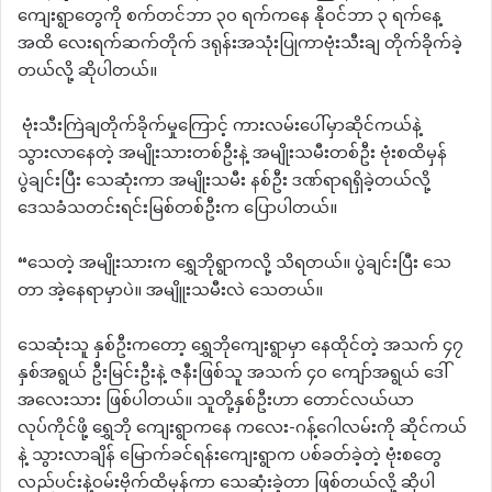
ကျေးရွာတွေကို စက်တင်ဘာ ၃၀ ရက်ကနေ နိုဝင်ဘာ ၃ ရက်နေ့
အထိ လေးရက်ဆက်တိုက် ဒရုန်းအသုံးပြုကာဗုံးသီးချ တိုက်ခိုက်ခဲ့
တယ်လို့ ဆိုပါတယ်။
ဗုံးသီးကြဲချတိုက်ခိုက်မှုကြောင့် ကားလမ်းပေါ်မှာဆိုင်ကယ်နဲ့
သွားလာနေတဲ့ အမျိုးသားတစ်ဦးနဲ့ အမျိုးသမီးတစ်ဦး ဗုံးစထိမှန်
ပွဲချင်းပြီး သေဆုံးကာ အမျိုးသမီး နစ်ဦး ဒဏ်ရာရရှိခဲ့တယ်လို့
ဒေသခံသတင်းရင်းမြစ်တစ်ဦးက ပြောပါတယ်။
“သေတဲ့ အမျိုးသားက ရွှေဘိုရွာကလို့ သိရတယ်။ ပွဲချင်းပြီး သေ
တာ အဲ့နေရာမှာပဲ။ အမျိူးသမီးလဲ သေတယ်။
သေဆုံးသူ နှစ်ဦးကတော့ ရွှေဘိုကျေးရွာမှာ နေထိုင်တဲ့ အသက် ၄၇
နှစ်အရွယ် ဦးမြင်းဦးနဲ့ ဇနီးဖြစ်သူ အသက် ၄၀ ကျော်အရွယ် ဒေါ်
အလေးသား ဖြစ်ပါတယ်။ သူတို့နှစ်ဦးဟာ တောင်လယ်ယာ
လုပ်ကိုင်ဖို့ ရွှေဘို ကျေးရွာကနေ ကလေး-ဂန့်ဂေါလမ်းကို ဆိုင်ကယ်
နဲ့ သွားလာချိန် မြောက်ခင်ရန်းကျေးရွာက ပစ်ခတ်ခဲ့တဲ့ ဗုံးစတွေ
လည်ပင်းနဲ့ဝမ်းဗိုက်ထိမှန်ကာ သေဆုံးခဲ့တာ ဖြစ်တယ်လို့ ဆိုပါ