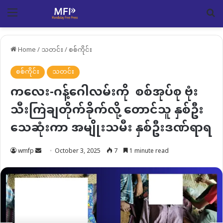
Menu
Se
Home
/
သတင်း
/
စစ်ကိုင်း
စစ်ကိုင်း
သတင်း
ကလေး-ဂန့်ဂေါလမ်းကို စစ်အုပ်စု ဗုံး
သီးကြဲချတိုက်ခိုက်လို့ တောင်သူ နှစ်ဦး
သေဆုံးကာ အမျိုးသမီး နှစ်ဦးဒဏ်ရာရ
Send
wmfp
October 3, 2025
7
1 minute read
an
email