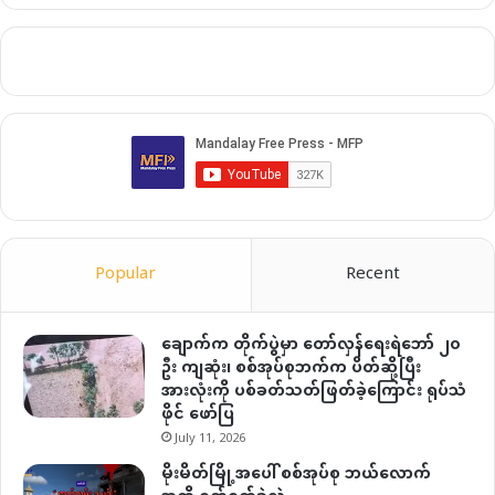
Popular
Recent
ချောက်က တိုက်ပွဲမှာ တော်လှန်ရေးရဲဘော် ၂၀
ဦး ကျဆုံး၊ စစ်အုပ်စုဘက်က ပိတ်ဆို့ပြီး
အားလုံးကို ပစ်ခတ်သတ်ဖြတ်ခဲ့ကြောင်း ရုပ်သံ
ဖိုင် ဖော်ပြ
July 11, 2026
မိုးမိတ်မြို့အပေါ် စစ်အုပ်စု ဘယ်လောက်