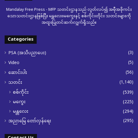
Mandalay Free Press - MFP သတင်းဌာနသည် လွတ်လပ်၍ အမှီအခိုကင်း
သောသတင်းဌာနဖြစ်ပြီး မန္တလေး၊မကွေးနှင့် စစ်ကိုင်းတိုင်း သတင်းများကို
အထူးပြုတင်ဆက်လျှက်ရှိသည်။
Categories
(3)
PSA (အသိပညာပေး)
(5)
Video
(56)
ဆောင်းပါး
(1,140)
သတင်း
စစ်ကိုင်း
(539)
မကွေး
(225)
မန္တလေး
(294)
(295)
အညာမြေ တော်လှန်ရေး