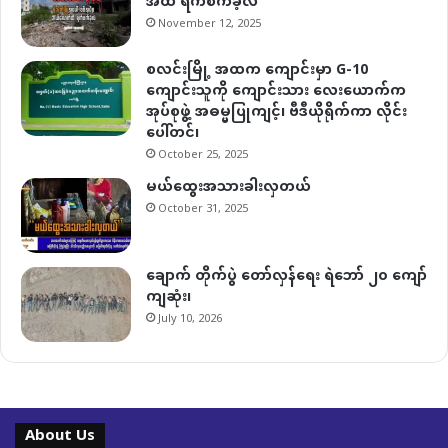
အထိ ရက်စက်ခဲ့လဲ
November 12, 2025
စလင်းမြို့ အထက ကျောင်းမှာ G-10
ကျောင်းသူကို ကျောင်းသား လေးယောက်က
အုပ်စုဖွဲ့ အဓမ္မပြုကျင့်၊ ဗီဒီယိုရိုက်ကာ လိုင်း
ပေါ်တင်၊
October 25, 2025
မယ်ထွေးအသားခါးလှတယ်
October 31, 2025
ချောက် တိုက်ပွဲ တော်လှန်ရေး ရဲဘော် ၂၀ ကျော်
ကျဆုံး၊
July 10, 2026
About Us