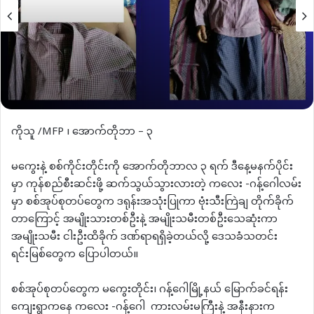
ကိုသူ /MFP ၊ အောက်တိုဘာ – ၃
မကွေးနဲ့ စစ်ကိုင်းတိုင်းကို အောက်တိုဘာလ ၃ ရက် ဒီနေ့မနက်ပိုင်း
မှာ ကုန်စည်စီးဆင်းဖို့ ဆက်သွယ်သွားလားတဲ့ ကလေး -ဂန့်ဂေါလမ်း
မှာ စစ်အုပ်စုတပ်တွေက ဒရုန်းအသုံးပြုကာ ဗုံးသီးကြဲချ တိုက်ခိုက်
တာကြောင့် အမျိုးသားတစ်ဦးနဲ့ အမျိုးသမီးတစ်ဦးသေဆုံးကာ
အမျိုးသမီး ငါးဦးထိခိုက် ဒဏ်ရာရရှိခဲ့တယ်လို့ ဒေသခံသတင်း
ရင်းမြစ်တွေက ပြောပါတယ်။
စစ်အုပ်စုတပ်တွေက မကွေးတိုင်း၊ ဂန့်ဂေါမြို့နယ် မြောက်ခင်ရန်း
ကျေးရွာကနေ ကလေး -ဂန့်ဂေါ ကားလမ်းမကြီးနဲ့ အနီးနားက