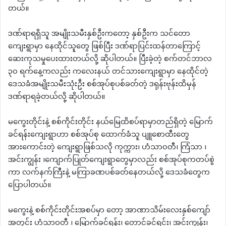
တယ်။
ဒဏ်ရာရရှိသူ အမျိုးသမီးနှစ်ဦးကတော့ နှစ်ဦးက သင်တော
ကျေးရွာမှာ နေထိုင်သူတွေ ဖြစ်ပြီး ဒဏ်ရာပြင်းထန်တာကြောင့်
ဆေးကုသမှုပေးထားတယ်လို့ ဆိုပါတယ်။ ပြီးခဲ့တဲ့ စက်တင်ဘာလ
၃၀ ရက်နေ့ကလည်း ကလေးနယ် တင်သားကျေးရွာမှာ နေထိုင်တဲ့
ဒေသခံအမျိုးသမီးသုံးဦး စစ်အုပ်စုပစ်ခတ်တဲ့ ဒရုန်းဗုန်းထိမှန်
ဒဏ်ရာရခဲ့တယ်လို့ ဆိုပါတယ်။
မကွေးတိုင်းနဲ့ စစ်ကိုင်းတိုင်း နယ်မြေထိစပ်ရာမှာတည်ရှိတဲ့ မြောက်
ခင်ရန်းကျေးရွာဟာ စစ်အုပ်စု ထောက်ခံသူ ပျူစောထီးတွေ
အားကောင်းတဲ့ ကျေးရွာဖြစ်သလို ကုက္ကား၊ ဟံသာဝတီ၊ ကြံသာ ၊
အင်းကျွန်း ၊ကျောက်ပြုတ်ကျေးရွာတွေမှာလည်း စစ်အုပ်စုကတပ်စွဲ
ကာ လက်နက်ကြီးနဲ့ မကြာခဏပစ်ခတ်နေတယ်လို့ ဒေသခံတွေက
ပြောပါတယ်။
မကွေးနဲ့ စစ်ကိုင်းတိုင်းအစပ်မှာ တော့ အာဏာသိမ်းလေးနှစ်ကျော်
အတွင်း ဟံသာဝတီ ၊ မြောက်ခင်ရန်း၊ တောင်ခင်ရင်း၊ အင်းကျွန်း၊