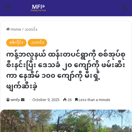
Menu
Se
Home
/
သတင်း
စစ်ကိုင်း
သတင်း
ကန့်ဘလူနယ် ထန်းတပင်ရွာကို စစ်အုပ်စု
စီးနင်းပြီး ဒေသခံ ၂၀ ကျော်ကို ဖမ်းဆီး
ကာ နေအိမ် ၁၀၀ ကျော်ကို မီးရှို့
ဖျက်ဆီးခဲ့
Send
wmfp
October 9, 2025
26
Less than a minute
an
email