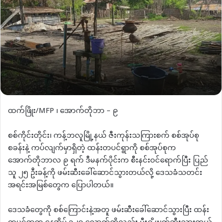
ထက်ဖြိုး/MFP ၊ အောက်တိုဘာ – ၉
စစ်ကိုင်းတိုင်း၊ ကန့်ဘလူမြို့နယ် ဇီးကုန်းသကြားစက် စစ်အုပ်စု
စခန်းနဲ့ ကပ်လျက်မှာရှိတဲ့ ထန်းတပင်ရွာကို စစ်အုပ်စုက
အောက်တိုဘာလ ၉ ရက် ဒီမနက်ပိုင်းက စီးနင်းဝင်ရောက်ပြီး ပြည်
သူ ၂၅ ဦးခန့်ကို ဖမ်းဆီးခေါ်ဆောင်သွားတယ်လို့ ဒေသခံသတင်း
အရင်းအမြစ်တွေက ပြောပါတယ်။
ဒေသခံတွေကို စစ်ကြောင်းနဲ့အတူ ဖမ်းဆီးခေါ်ဆောင်သွားပြီး ထန်း