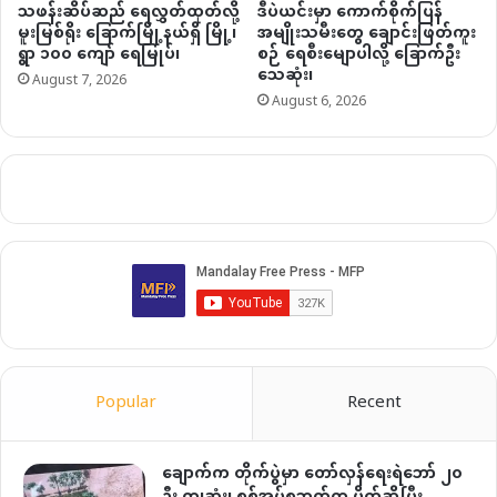
သဖန်းဆိပ်ဆည် ရေလွှတ်ထုတ်လို့
ဒီပဲယင်းမှာ ကောက်စိုက်ပြန်
မူးမြစ်ရိုး ခြောက်မြို့နယ်ရှိ မြို့၊
အမျိုးသမီးတွေ ချောင်းဖြတ်ကူး
ရွာ ၁၀၀ ကျော် ရေမြုပ်၊
စဉ် ရေစီးမျောပါလို့ ခြောက်ဦး
သေဆုံး၊
August 7, 2026
August 6, 2026
Popular
Recent
ချောက်က တိုက်ပွဲမှာ တော်လှန်ရေးရဲဘော် ၂၀