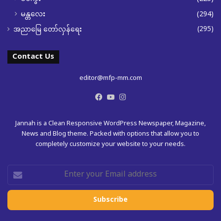
မန္တလေး
(294)
(295)
အညာမြေ တော်လှန်ရေး
Contact Us
editor@mfp-mm.com
Facebook
YouTube
Instagram
Jannah is a Clean Responsive WordPress Newspaper, Magazine,
News and Blog theme. Packed with options that allow you to
completely customize your website to your needs.
Enter
your
Email
address