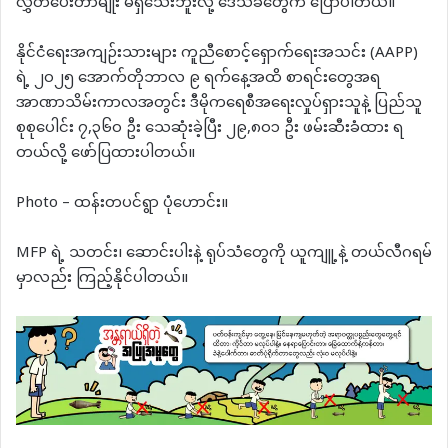
လွှတ်ပေးတာမျိုး မရှိသေးဘူးလို့ ဒေသခံတွေက ပြောပါတယ်။
နိုင်ငံရေးအကျဉ်းသားများ ကူညီစောင့်ရှောက်ရေးအသင်း (AAPP)
ရဲ့ ၂၀၂၅ အောက်တိုဘာလ ၉ ရက်နေ့အထိ စာရင်းတွေအရ
အာဏာသိမ်းကာလအတွင်း ဒီမိုကရေစီအရေးလှုပ်ရှားသူနဲ့ ပြည်သူ
စုစုပေါင်း ၇,၃၆၀ ဦး သေဆုံးခဲ့ပြီး ၂၉,၈၀၁ ဦး ဖမ်းဆီးခံထား ရ
တယ်လို့ ဖော်ပြထားပါတယ်။
Photo – ထန်းတပင်ရွာ ပုံဟောင်း။
MFP ရဲ့ သတင်း၊ ဆောင်းပါးနဲ့ ရုပ်သံတွေကို ယူကျူ့နဲ့ တယ်လီဂရမ်
မှာလည်း ကြည့်နိုင်ပါတယ်။