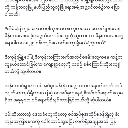
တပင်ရွာက နေအိမ် ၁၂၀ လောက်ကိုလည်း မီးရှို့ဖျက်ဆီးသွားတယ်
လို့ ကန့်ဘလူမြို့နယ်ပြည်သူ့လုံခြုံရေးအဖွဲ့ အဖွဲ့ဝင်တစ်ဦးက ပြော
ပါတယ်။
“အိမ်ခြေ ၁၂၀ လောက်ပါသွားတယ်။ လူကတော့ ယောက်ျားလေး၊
မိန်းကလေးပေါ့။ အရွယ်ကောင်းတွေကို ဆွဲထားတာ မိန်းကလေးတွေ
ရောပါတယ်။ ၂၅ ဝန်းကျင်လောက်တော့ ရှိမယ်နဲ့တူတယ်”
ဇီးကုန်းမြို့ပေါ်နဲ့ ဇီးကုန်းသကြားစက်အထိုင်စခန်းတွေကနေ ကန့်ဘ
လူနယ်တောင်ခြမ်းက ကျေးရွာတွေကို လစဉ် စစ်ကြောင်းထိုးလေ့ရှိ
တယ်လို့ ဆိုပါတယ်။
ထန်းတပင်ရွာဟာ စစ်အုပ်စုစခန်းနဲ့ အရှေ့ဘက်အနောက်ဘက် ကပ်
လျက်မှာတည်ရှိတာကြောင့် စစ်အုပ်စုအနေနဲ့ စီးနင်းဝင်ရောက်လေ့မ
ရှိဘဲ အခုမှသာ ဝင်ရောက်စီးနင်းတာဖြစ်တယ်လို့ ဆိုပါတယ်။
ဖမ်းဆီးထားတဲ့ ဒေသခံတွေကိုတော့ စစ်အုပ်စုအထိုင်စခန်းရှိတဲ့ ဇီး
ကုန်းသကြားစက်ကို ခေါ်ဆောင်သွားပြီး လက်ရှိအချိန်အထိ ပြန်