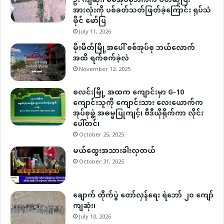
ဦး ကျဆုံး၊ စစ်အုပ်စုဘက်က ပိတ်ဆို့ပြီး
အားလုံးကို ပစ်ခတ်သတ်ဖြတ်ခဲ့ကြောင်း ရုပ်သံ
ဖိုင် ဖော်ပြ
July 11, 2026
မိုးမိတ်မြို့အပေါ် စစ်အုပ်စု ဘယ်လောက်
အထိ ရက်စက်ခဲ့လဲ
November 12, 2025
စလင်းမြို့ အထက ကျောင်းမှာ G-10
ကျောင်းသူကို ကျောင်းသား လေးယောက်က
အုပ်စုဖွဲ့ အဓမ္မပြုကျင့်၊ ဗီဒီယိုရိုက်ကာ လိုင်း
ပေါ်တင်၊
October 25, 2025
မယ်ထွေးအသားခါးလှတယ်
October 31, 2025
ချောက် တိုက်ပွဲ တော်လှန်ရေး ရဲဘော် ၂၀ ကျော်
ကျဆုံး၊
July 10, 2026