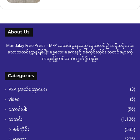
About Us
Mandalay Free Press - MFP သတင်းဌာနသည် လွတ်လပ်၍ အမှီအခိုကင်း
သောသတင်းဌာနဖြစ်ပြီး မန္တလေး၊မကွေးနှင့် စစ်ကိုင်းတိုင်း သတင်းများကို
အထူးပြုတင်ဆက်လျှက်ရှိသည်။
Categories
(3)
PSA (အသိပညာပေး)
(5)
Video
(56)
ဆောင်းပါး
(1,136)
သတင်း
စစ်ကိုင်း
(535)
မကွေး
(225)