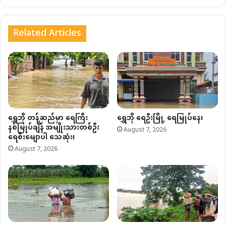
Related Articles
ရွှေဘို တန့်ဆည်မှာ ရေကြီး
ရွှေဘို ရေဦးမြို့ ရေမြုပ်နေ၊
နစ်မြုပ်ချိန် အမျိုးသားတစ်ဦး
August 7, 2026
ရေစီးမျောပါ သေဆုံး၊
August 7, 2026