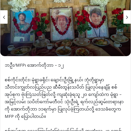
ဘဦး/MFP၊ အောက်တိုဘာ – ၁၂
စစ်ကိုင်းတိုင်း၊ မုံရွာခရိုင်၊ ချောင်းဦးမြို့နယ်၊ ဘုံတိုရွာမှာ
သီတင်းကျွတ်လပြည်ပည ဆီမီးထွန်းသပိတ် ပြုလုပ်နေချိန် စစ်
အုပ်စုက ဗုံးကြဲသတ်ဖြတ်လို့ ကျဆုံးခဲ့ရသူ ၂၀ ကျော်ထဲက မုံရွာ –
အမြင့်လမ်း သပိတ်ကော်မတီဝင် သုံးဦးရဲ့ ရက်လည်ဆွမ်းတရားနာ
ကို အောက်တိုဘာ ၁၁ရက်မှာ ပြုလုပ်ခဲ့ကြတယ်လို့ ဒေသခံတွေက
MFP ကို ပြောပါတယ်။