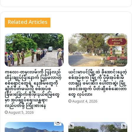
Related Articles
ကလေး-တမူးလမ်းကို ပြန်လည်
ယင်းမာပင်မြို့ထဲ ခိုအောင်းနေတဲ့
ထိန်းချုပ်ပြီးနောက် ပြန်မလာတဲ့
စစ်အုပ်စုက မြို့ကို ပိုမိုအုပ်စီးမိ
စစ်ရှောင်တွေရဲ့ နေအိမ်တွေကို
လာချိန် ဖမ်းဆီး၊ ပေါ်တာဆွဲ၊ မြို့
ချိတ်ပိတ်မယ်လို့ စစ်အုပ်စု
အဝင်အထွက် ပိတ်ဆို့စစ်ဆေးတာ
ခြိမ်းခြောက်၊စိုးမိုးနယ်မြေတွေ
တွေ လုပ်လာ၊
မှာ အုပ်ချုပ်ရေးယန္တရား
August 4, 2026
လည်ပတ်ဖို့ ကြိုးစားနေ
August 5, 2026