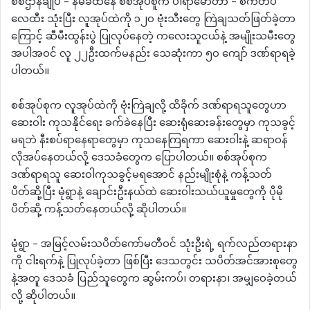
စစ်ဌာနချုပ် – နမခထဲနေ စစ်အုပ်စူက ပါရာမော်တာ – စက်တပ်
လေထီး သုံးပြီး လူအုပ်ထဲကို ၁၂၀ ဗုံးသီးတွေ ကြဲချသတ်ဖြတ်ခဲ့တာ
ကြောင့် ဆီမီးထွန်းပွဲ ပြုလုပ်နေတဲ့ ကလေးသူငယ်နဲ့ အမျိုးသမီးတွေ
အပါအဝင် လူ ၂၂ဦးထက်မနည်း သေဆုံးကာ ၅၀ ကျော် ဒဏ်ရာရခဲ့
ပါတယ်။
စစ်အုပ်စုက လူအုပ်ထဲကို ဗုံးကြဲချလို့ ထိခိုက် ဒဏ်ရာရသူတွေဟာ
ဆေးဝါး ကုသနိုင်ရေး ခက်ခဲနေပြီး ဆေးရုံဆေးခန်းတွေမှာ ကုသခွင့်
မရဘဲ နီးစပ်ရာနေရာတွေမှာ ကုသနေကြရကာ ဆေးဝါးနဲ့ ဆရာဝန်
လိုအပ်နေတယ်လို့ ဒေသခံတွေက ပြောပါတယ်။ စစ်အုပ်စုက
ဒဏ်ရာရသူ ဆေးဝါကုသခွင့်မရအောင် နည်းမျိုးစုံနဲ့ ကန့်သတ်
ပိတ်ဆို့ပြီး မုံရွာနဲ့ ချောင်းဦးနယ်ထဲ ဆေးဝါးသယ်ယူမှုတွေကို ပိုမို
ပိတ်ဆို့ ကန့်သတ်နေတယ်လို့ ဆိုပါတယ်။
မုံရွာ – အမြင့်လမ်းသပိတ်ကော်မတီဝင် သုံးဦးရဲ့ ရက်လည်တရားနာ
ကို ငါးရက်နဲ့ ပြုလုပ်ခဲ့တာ ဖြစ်ပြီး ဒေသတွင်း သပိတ်အင်အားစုတွေ
နဲ့အတူ ဒေသခံ ပြည်သူတွေက ဆွမ်းကပ်၊ တရားနာ၊ အမျှဝေခဲ့တယ်
လို့ ဆိုပါတယ်။