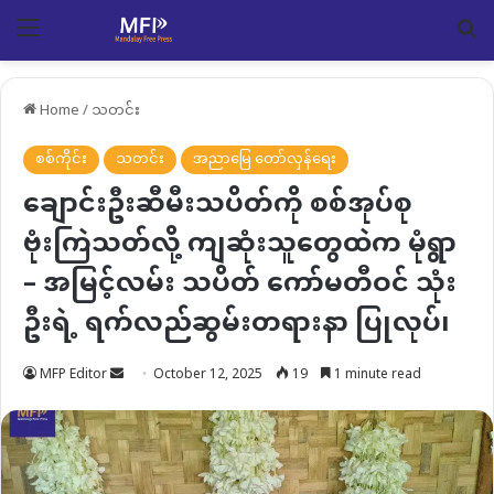
Menu
Se
Home
/
သတင်း
စစ်ကိုင်း
သတင်း
အညာမြေ တော်လှန်ရေး
ချောင်းဦးဆီမီးသပိတ်ကို စစ်အုပ်စု
ဗုံးကြဲသတ်လို့ ကျဆုံးသူတွေထဲက မုံရွာ
– အမြင့်လမ်း သပိတ် ကော်မတီဝင် သုံး
ဦးရဲ့ ရက်လည်ဆွမ်းတရားနာ ပြုလုပ်၊
Send
MFP Editor
October 12, 2025
19
1 minute read
an
email