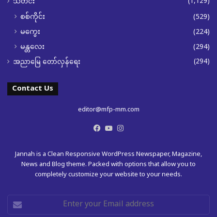
(1,129)
သတင်း
စစ်ကိုင်း
(529)
မကွေး
(224)
မန္တလေး
(294)
(294)
အညာမြေ တော်လှန်ရေး
Contact Us
editor@mfp-mm.com
Facebook
YouTube
Instagram
Jannah is a Clean Responsive WordPress Newspaper, Magazine,
News and Blog theme. Packed with options that allow you to
completely customize your website to your needs.
Enter
your