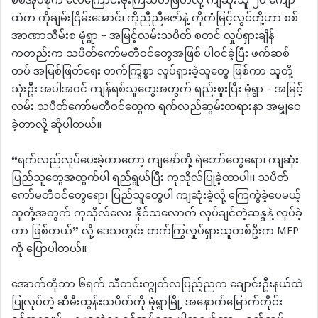
စစ်အုပ်စုက လေကြောင်းဗုံးကြဲသတ်ဖြတ်လို့ ကျဆုံးသူ ၂၀ ကျော်
ထဲက ကိုချမ်းငြိမ်းအောင်၊ ကိုညီညီဇော်နဲ့ ကိုကံမြင့်လွင်တို့ဟာ စစ်
အာဏာသိမ်းစ မုံရွာ – အမြင့်လမ်းသပိတ် စတင် လှုပ်ရှားချိန်
ကတည်းက သပိတ်ကော်မတီဝင်တွေအဖြစ် ပါဝင်ခဲ့ပြီး ဖက်ဆစ်
တပ် အမြစ်ဖြတ်ရေး တက်ကြွစွာ လှုပ်ရှားခဲ့သူတွေ ဖြစ်ကာ သူတို့
သုံးဦး အပါအဝင် ကျန်ရစ်သူတွေအတွက် ရည်းစူးပြီး မုံရွာ – အမြင့်
လမ်း သပိတ်ကော်မတီဝင်တွေက ရက်လည်ဆွမ်းတရားနာ အမျှဝေ
ခဲ့တာလို့ ဆိုပါတယ်။
“ရက်လည်လုပ်ပေးခဲ့တာတော့ ကျနော်တို့ ရဲဘော်တွေရော၊ ကျဆုံး
ပြည်သူတွေအတွက်ပါ ရည်ရွယ်ပြီး ကုသိုလ်ပြုခဲ့တာပါ၊၊ သပိတ်
ကော်မတီဝင်တွေရော၊ ပြည်သူတွေပါ ကျဆုံးခဲ့လို့ ကြေကွဲခဲ့ပေမယ့်
သူတို့အတွက် ကုသိုလ်လေး နိုင်သလောက် လုပ်ချင်တဲ့ဆန္ဒနဲ့ လုပ်ခဲ့
တာ ဖြစ်တယ်” လို့ ဒေသတွင်း တက်​ကြွလှုပ်ရှားသူတစ်ဦးက MFP
ကို ပြောပါတယ်။
အောက်တိုဘာ ၆ရက် သီတင်းကျွတ်လပြည့်ညက ချောင်းဦးနယ်ထဲ
ပြုလုပ်တဲ့ ဆီမီးထွန်းသပိတ်ကို မုံရွာမြို့ အနောက်မြောက်တိုင်း