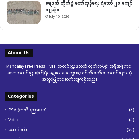
ချောက် တိုက်ပွဲ တော်လှန်ရေး ရဲဘော် ၂၀ ကျော်
ကျဆုံး၊
July 10, 2026
About Us
Mandalay Free Press - MFP သတင်းဌာနသည် လွတ်လပ်၍ အမှီအခိုကင်း
သောသတင်းဌာနဖြစ်ပြီး မန္တလေး၊မကွေးနှင့် စစ်ကိုင်းတိုင်း သတင်းများကို
အထူးပြုတင်ဆက်လျှက်ရှိသည်။
Categories
(3)
PSA (အသိပညာပေး)
(5)
Video
(56)
ဆောင်းပါး