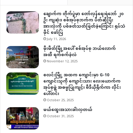
ချောက်က တိုက်ပွဲမှာ တော်လှန်ရေးရဲဘော် ၂၀
ဦး ကျဆုံး၊ စစ်အုပ်စုဘက်က ပိတ်ဆို့ပြီး
အားလုံးကို ပစ်ခတ်သတ်ဖြတ်ခဲ့ကြောင်း ရုပ်သံ
ဖိုင် ဖော်ပြ
July 11, 2026
မိုးမိတ်မြို့အပေါ် စစ်အုပ်စု ဘယ်လောက်
အထိ ရက်စက်ခဲ့လဲ
November 12, 2025
စလင်းမြို့ အထက ကျောင်းမှာ G-10
ကျောင်းသူကို ကျောင်းသား လေးယောက်က
အုပ်စုဖွဲ့ အဓမ္မပြုကျင့်၊ ဗီဒီယိုရိုက်ကာ လိုင်း
ပေါ်တင်၊
October 25, 2025
မယ်ထွေးအသားခါးလှတယ်
October 31, 2025