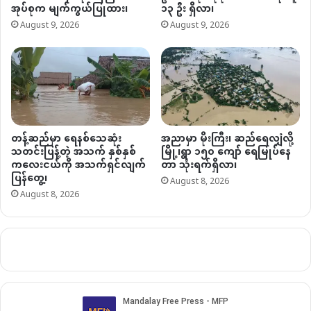
အုပ်စုက မျက်ကွယ်ပြုထား၊
၁၃ ဦး ရှိလာ၊
August 9, 2026
August 9, 2026
တန့်ဆည်မှာ ရေနစ်သေဆုံး
အညာမှာ မိုးကြီး၊ ဆည်ရေလျှံလို့
သတင်းပြန့်တဲ့ အသက် နှစ်နှစ်
မြို့၊ရွာ ၁၅၀ ကျော် ရေမြုပ်နေ
ကလေးငယ်ကို အသက်ရှင်လျက်
တာ သုံးရက်ရှိလာ၊
ပြန်တွေ့၊
August 8, 2026
August 8, 2026