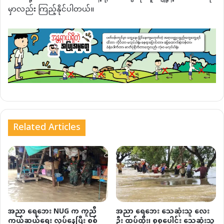
မှာလည်း ကြည့်နိုင်ပါတယ်။
Related Articles
အညာ ရေဘေး NUG က ကူညီ
အညာ ရေဘေး သေဆုံးသူ လေး
ကယ်ဆယ်ရေး လုပ်နေပြီး စစ်
ဦး ထပ်ထိုး၊ စုစုပေါင်း သေဆုံးသူ