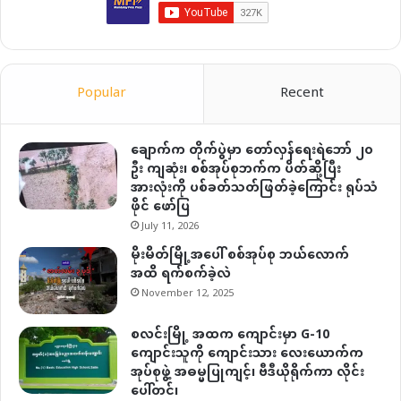
Popular
Recent
ချောက်က တိုက်ပွဲမှာ တော်လှန်ရေးရဲဘော် ၂၀
ဦး ကျဆုံး၊ စစ်အုပ်စုဘက်က ပိတ်ဆို့ပြီး
အားလုံးကို ပစ်ခတ်သတ်ဖြတ်ခဲ့ကြောင်း ရုပ်သံ
ဖိုင် ဖော်ပြ
July 11, 2026
မိုးမိတ်မြို့အပေါ် စစ်အုပ်စု ဘယ်လောက်
အထိ ရက်စက်ခဲ့လဲ
November 12, 2025
စလင်းမြို့ အထက ကျောင်းမှာ G-10
ကျောင်းသူကို ကျောင်းသား လေးယောက်က
အုပ်စုဖွဲ့ အဓမ္မပြုကျင့်၊ ဗီဒီယိုရိုက်ကာ လိုင်း
ပေါ်တင်၊