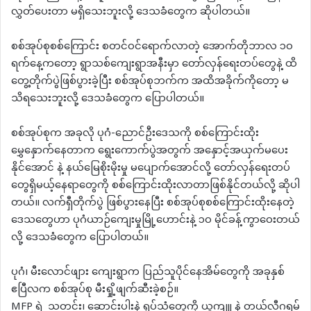
လွှတ်ပေးတာ မရှိသေးဘူးလို့ ဒေသခံတွေက ဆိုပါတယ်။
စစ်အုပ်စုစစ်ကြောင်း စတင်ဝင်ရောက်လာတဲ့ အောက်တိုဘာလ ၁၀
ရက်နေ့ကတော့ ရွာသစ်ကျေးရွာအနီးမှာ တော်လှန်ရေးတပ်တွေနဲ့ ထိ
တွေ့တိုက်ပွဲဖြစ်ပွားခဲ့ပြီး စစ်အုပ်စုဘက်က အထိအခိုက်ကိုတော့ မ
သိရသေးဘူးလို့ ဒေသခံတွေက ပြောပါတယ်။
စစ်အုပ်စုက အခုလို ပုဂံ-ညောင်ဦးဒေသကို စစ်ကြောင်းထိုး
မွှေနှောက်နေတာက ရွေးကောက်ပွဲအတွက် အနှောင့်အယှက်မပေး
နိုင်အောင် နဲ့ နယ်မြေစိုးမိုးမှု မပျောက်အောင်လို့ တော်လှန်ရေးတပ်
တွေရှိမယ့်နေရာတွေကို စစ်ကြောင်းထိုးလာတာဖြစ်နိုင်တယ်လို့ ဆိုပါ
တယ်။ လက်ရှီတိုက်ပွဲ ဖြစ်ပွားနေပြီး စစ်အုပ်စုစစ်ကြောင်းထိုးနေတဲ့
ဒေသတွေဟာ ပုဂံယာဉ်ကျေးမှုမြို့‌ဟောင်းနဲ့ ၁၀ မိုင်ခန့်ကွာဝေးတယ်
လို့ ဒေသခံတွေက ပြောပါတယ်။
ပုဂံ၊ မီးလောင်ဖျား ကျေးရွာက ပြည်သူပိုင်နေအိမ်တွေကို အခုနှစ်
ဧပြီလက စစ်အုပ်စု မီးရှို့ဖျက်ဆီးခဲ့စဉ်။
MFP ရဲ့ သတင်း၊ ဆောင်းပါးနဲ့ ရုပ်သံတွေကို ယူကျူ့နဲ့ တယ်လီဂရမ်