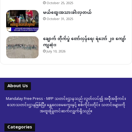
October 25, 2025
မယ်ထွေးအသားခါးလှတယ်
October 31, 2025
ချောက် တိုက်ပွဲ တော်လှန်ရေး ရဲဘော် ၂၀ ကျော်
ကျဆုံး၊
July 10, 2026
About Us
Mandalay Free Press - MFP သတင်းဌာနသည် လွတ်လပ်၍ အမှီအခိုကင်း
သောသတင်းဌာနဖြစ်ပြီး မန္တလေး၊မကွေးနှင့် စစ်ကိုင်းတိုင်း သတင်းများကို
အထူးပြုတင်ဆက်လျှက်ရှိသည်။
Categories