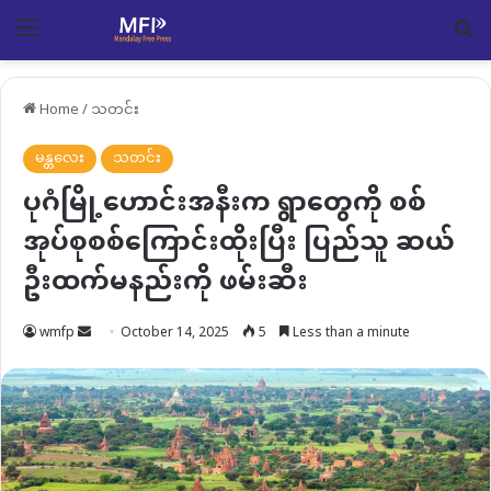
Menu
Se
Home
/
သတင်း
မန္တလေး
သတင်း
ပုဂံမြို့ဟောင်းအနီးက ရွာတွေကို စစ်
အုပ်စုစစ်ကြောင်းထိုးပြီး ပြည်သူ ဆယ်
ဦးထက်မနည်းကို ဖမ်းဆီး
Send
wmfp
October 14, 2025
5
Less than a minute
an
email