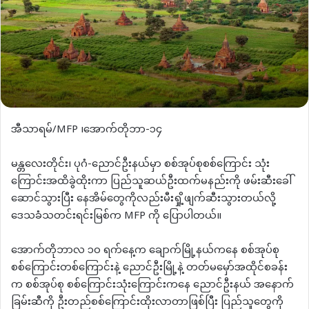
အီသာရမ်/MFP ၊အောက်တိုဘာ-၁၄
မန္တလေးတိုင်း၊ ပုဂံ-ညောင်ဦးနယ်မှာ စစ်အုပ်စုစစ်ကြောင်း သုံး
ကြောင်းအထိခွဲထိုးကာ ပြည်သူဆယ်ဦးထက်မနည်းကို ဖမ်းဆီးခေါ်
ဆောင်သွားပြီး နေအိမ်တွေကိုလည်းမီးရှို့ဖျက်ဆီးသွားတယ်လို့
ဒေသခံသတင်းရင်းမြစ်က MFP ကို ပြောပါတယ်။
အောက်တိုဘာလ ၁၀ ရက်နေ့က ချောက်မြို့နယ်ကနေ စစ်အုပ်စု
စစ်ကြောင်းတစ်ကြောင်းနဲ့ ညောင်ဦးမြို့နဲ့ တတ်မမှော်အထိုင်စခန်း
က‌ စစ်အုပ်စု စစ်ကြောင်းသုံးကြောင်းကနေ ညောင်ဦးနယ် အနောက်
ခြမ်းဆီကို ဦးတည်စစ်ကြောင်းထိုးလာတာဖြစ်ပြီး ပြည်သူတွေကို