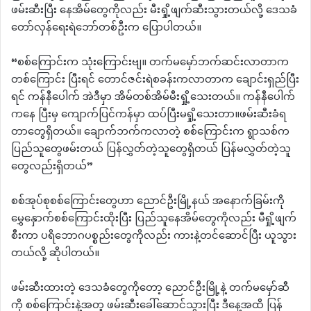
ဖမ်းဆီးပြီး နေအိမ်တွေကိုလည်း မီးရှို့ဖျက်ဆီးသွားတယ်လို့ ဒေသခံ
တော်လှန်ရေးရဲဘော်တစ်ဦးက ပြောပါတယ်။
“စစ်ကြောင်းက သုံးကြောင်းဗျ။ တက်မမှော်ဘက်ဆင်းလာတာက
တစ်ကြောင်း ပြီးရင် တောင်ဇင်းရဲစခန်းကလာတာက ချောင်းရှည်ပြီး
ရင် ကန်နီပေါက် အဲဒီမှာ အိမ်တစ်အိမ်မီးရှို့သေးတယ်။ ကန်နီပေါက်
ကနေ ပြီးမှ ကျောက်ပြင်ကန်မှာ ထပ်ပြီးမရှို့သေးတာ။ဖမ်းဆီးခံရ
တာတွေရှိတယ်။ ချောက်ဘက်ကလာတဲ့ စစ်ကြောင်းက ရွာသစ်က
ပြည်သူတွေဖမ်းတယ် ပြန်လွှတ်တဲ့သူတွေရှိတယ် ပြန်မလွှတ်တဲ့သူ
တွေလည်းရှိတယ်”
စစ်အုပ်စုစစ်ကြောင်းတွေဟာ ညောင်ဦးမြို့နယ် အနောက်ခြမ်းကို
မွှေနှောက်စစ်ကြောင်းထိုးပြီး ပြည်သူနေအိမ်တွေကိုလည်း မီရှို့ဖျက်
စီးကာ ပရိဘောဂပစ္စည်းတွေကိုလည်း ကားနဲ့တင်ဆောင်ပြီး ယူသွား
တယ်လို့ ဆိုပါတယ်။
ဖမ်းဆီးထားတဲ့ ဒေသခံတွေကိုတော့ ညောင်ဦးမြို့နဲ့ တက်မမှော်ဆီ
ကို စစ်ကြောင်းနဲ့အတူ ဖမ်းဆီးခေါ်ဆောင်သွားပြီး ဒီနေ့အထိ ပြန်