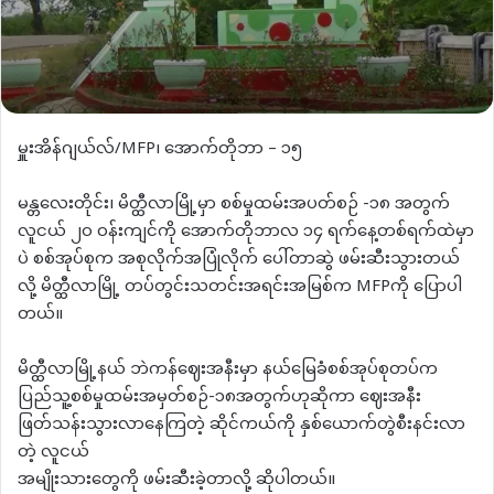
မှူးအိန်ဂျယ်လ်/MFP၊ အောက်တိုဘာ – ၁၅
မန္တလေးတိုင်း၊ မိတ္ထီလာမြို့မှာ စစ်မှုထမ်းအပတ်စဉ် -၁၈ အတွက်
လူငယ် ၂၀ ဝန်းကျင်ကို အောက်တိုဘာလ ၁၄ ရက်နေ့တစ်ရက်ထဲမှာ
ပဲ စစ်အုပ်စုက အစုလိုက်အပြုံလိုက် ပေါ်တာဆွဲ ဖမ်းဆီးသွားတယ်
လို့ မိတ္ထီလာမြို့ တပ်တွင်းသတင်းအရင်းအမြစ်က MFPကို ပြောပါ
တယ်။
မိတ္ထီလာမြို့နယ် ဘဲကန်ဈေးအနီးမှာ နယ်မြေခံစစ်အုပ်စုတပ်က
ပြည်သူ့စစ်မှုထမ်းအမှတ်စဉ်-၁၈အတွက်ဟုဆိုကာ ဈေးအနီး
ဖြတ်သန်းသွားလာနေကြတဲ့ ဆိုင်ကယ်ကို နှစ်ယောက်တွဲစီးနင်းလာ
တဲ့ လူငယ်
အမျိုးသားတွေကို ဖမ်းဆီးခဲ့တာလို့ ဆိုပါတယ်။