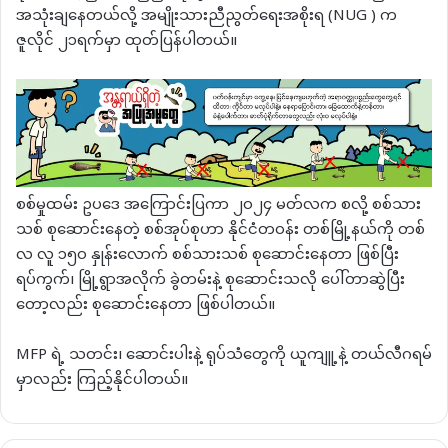
အသုံးချနေတယ်လို့ အမျိုးသားညီညွတ်ရေးအစိုးရ (NUG ) က
ဇူလိုင် ၂၁ရက်မှာ ထုတ်ပြန်ပါတယ်။
စစ်မှုထမ်း ဥပဒေ အကြောင်းပြကာ ၂၀၂၄ မတ်လက စလို့ စစ်သား
သစ် စုဆောင်းနေတဲ့ စစ်အုပ်စုဟာ နိုင်ငံတဝန်း တစ်မြို့နယ်ကို တစ်
လ လူ ၁၅၀ နှုန်းလောက် စစ်သားသစ် စုဆောင်းနေတာ ဖြစ်ပြီး
ရပ်ကွက်၊ မြို့ရွာအလိုက် ခွဲတမ်းနဲ့ စုဆောင်းသလို ပေါ်တာဆွဲပြီး
တော့လည်း စုဆောင်းနေတာ ဖြစ်ပါတယ်။
MFP ရဲ့ သတင်း၊ ဆောင်းပါးနဲ့ ရုပ်သံတွေကို ယူကျူ့နဲ့ တယ်လီဂရမ်
မှာလည်း ကြည့်နိုင်ပါတယ်။