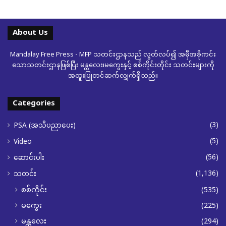
About Us
Mandalay Free Press - MFP သတင်းဌာနသည် လွတ်လပ်၍ အမှီအခိုကင်း
သောသတင်းဌာနဖြစ်ပြီး မန္တလေး၊မကွေးနှင့် စစ်ကိုင်းတိုင်း သတင်းများကို
အထူးပြုတင်ဆက်လျှက်ရှိသည်။
Categories
(3)
PSA (အသိပညာပေး)
(5)
Video
(56)
ဆောင်းပါး
(1,136)
သတင်း
စစ်ကိုင်း
(535)
မကွေး
(225)
မန္တလေး
(294)