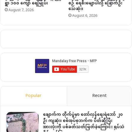
ရွာ ၁၀၀ ကျော် ရေမြုပ်၊
စဉ် ရေစီးမျောပါလို့ ခြောက်ဦး
သေဆုံး၊
August 7, 2026
August 6, 2026
Popular
Recent
ချောက်က တိုက်ပွဲမှာ တော်လှန်ရေးရဲဘော် ၂၀
ဦး ကျဆုံး၊ စစ်အုပ်စုဘက်က ပိတ်ဆို့ပြီး
အားလုံးကို ပစ်ခတ်သတ်ဖြတ်ခဲ့ကြောင်း ရုပ်သံ