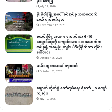
ဖိုင် ဖော်ပြ
July 11, 2026
မိုးမိတ်မြို့အပေါ် စစ်အုပ်စု ဘယ်လောက်
အထိ ရက်စက်ခဲ့လဲ
November 12, 2025
စလင်းမြို့ အထက ကျောင်းမှာ G-10
ကျောင်းသူကို ကျောင်းသား လေးယောက်က
အုပ်စုဖွဲ့ အဓမ္မပြုကျင့်၊ ဗီဒီယိုရိုက်ကာ လိုင်း
ပေါ်တင်၊
October 25, 2025
မယ်ထွေးအသားခါးလှတယ်
October 31, 2025
ချောက် တိုက်ပွဲ တော်လှန်ရေး ရဲဘော် ၂၀ ကျော်
ကျဆုံး၊
July 10, 2026