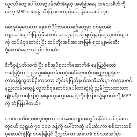
လူငယ်တွေ ပေါ်တာဆွဲဖမ်းဆီးခံရတဲ့ အခြေအနေ အသေးစိတ်ကို
တော့ MFP အနေနဲ့ သီးခြားအတည်မပြု နိုင်သေးပါဘူး။
စစ်အုပ်စုတွေဟာ နောက်ပိုင်းအပတ်စဉ်တွေမှာ စစ်မှုထမ်း
လျာထားချက်ပြည့်မှီအောင် မရတဲ့ကြောင့် ရတဲ့နည်းနဲ့ လူငယ်များ
ကို ထပ်မံစုဆောင်းပြီး ထပ်တိုးအင်အားအဖြစ် ရသမျှဖမ်းဆီး
ပို့ဆောင်နေတာ ဖြစ်ပါတယ်။
ဒီက်ိစ္စနဲ့ပတ်သက်ပြီး စစ်အုပ်စုလက်အောက်ခံ နေပြည်တော်
အခြေစိုက် ပြည်သူ့စစ်မှုထမ်းဆင့်ခေါ်ရေးဗဟိုအဖွဲ့ဥက္ကဋ္ဌရုံးက
တာဝန်ရှိသူတစ်ဦးကတော့ တိုင်းနဲ့ပြည်နယ်အသီးသီးမှာ တရားမဝင်
နည်းလမ်းတွေနဲ့ လူသစ်စုဆောင်း(ပေါ်တာဆွဲ)ဖို့ ညွှန်ကြားထားတာ
မျိုးမရှိတာကြောင့် နစ်နာသူတွေအနေနဲ့ တိုင်ကြားလို့ရတယ်လို့ MFP
ကို တုံ့ပြန်ပါတယ်။
အာဏာသိမ်း စစ်အုပ်စုဟာ တစ်နှစ်ကျော်အတွင်း နိုင်ငံတစ်ဝှမ်းက
လူငယ်၊လူရွယ် ၇၀,၀၀၀ ခန့်ကို ပေါ်တာဆွဲ ဖမ်းဆီးကာ စစ်သားသစ်
စုဆောင်းခဲ့ပြီး စစ်မြေပြင် ပို့လွှတ်ကာ အသေခံ စစ်သားအဖြစ်