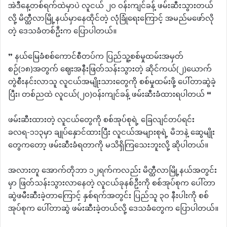
အဲဒီနေ့တစ်ရက်ထဲမှာပဲ လူငယ် ၂၀ ဝန်းကျင်ခန့် ဖမ်းဆီးသွားတယ်
လို့ မိတ္ထီလာမြို့နယ်မှာနေထိုင်တဲ့ လုံခြုံရေးကြောင့် အမည်မဖော်လို
တဲ့ ဒေသခံတစ်ဦးက ပြောပါတယ်။
” နယ်မြေခံစစ်ကောင်စီတပ်က ပြည်သူ့စစ်မှုထမ်းအမှတ်
စဉ်(၁၈)အတွက် ဈေးအနီးဖြတ်သန်းသွားတဲ့ ဆိုင်ကယ်(၂)ယောက်
တွဲစီးနင်းလာသူ လူငယ်အမျိုးသားတွေကို စစ်မှုထမ်းဖို့ ပေါ်တာဆွဲခဲ့
ပြီး၊ တစ်ညထဲ လူငယ်(၂၀)ဝန်းကျင်ခန့် ဖမ်းဆီးခံထားရပါတယ် “
ဖမ်းဆီးထားတဲ့ လူငယ်တွေကို စစ်အုပ်စုရဲ့ ခြေလျင်တပ်ရင်း
ခလရ-၁၁၃မှာ ချုပ်နှောင်ထားပြီး လူငယ်အများစုရဲ့ မိဘနဲ့ ဆွေမျိုး
တွေကတော့ ဖမ်းဆီးခံရတာကို မသိရှိကြသေးဘူးလို့ ဆိုပါတယ်။
အလားတူ အောက်တိုဘာ ၁၂ရက်ကလည်း မိတ္ထီလာမြို့နယ်အတွင်း
မှာ ဖြတ်သန်းသွားလာနေတဲ့ လူငယ်ခုနစ်ဦးကို စစ်အုပ်စုက ပေါ်တာ
ဆွဲဖမီးဆီးခဲ့တာကြောင့် နှစ်ရက်အတွင်း ပြည်သူ ၃၀ နီးပါးကို စစ်
အုပ်စုက ပေါ်တာဆွဲ ဖမ်းဆီးခဲ့တယ်လို့ ဒေသခံတွေက ပြောပါတယ်။