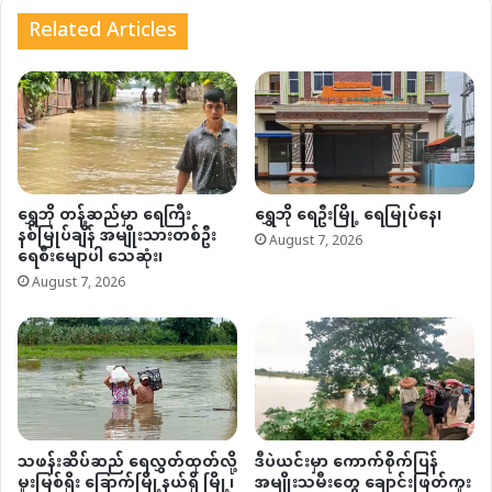
Related Articles
ရွှေဘို တန့်ဆည်မှာ ရေကြီး
ရွှေဘို ရေဦးမြို့ ရေမြုပ်နေ၊
နစ်မြုပ်ချိန် အမျိုးသားတစ်ဦး
August 7, 2026
ရေစီးမျောပါ သေဆုံး၊
August 7, 2026
သဖန်းဆိပ်ဆည် ရေလွှတ်ထုတ်လို့
ဒီပဲယင်းမှာ ကောက်စိုက်ပြန်
မူးမြစ်ရိုး ခြောက်မြို့နယ်ရှိ မြို့၊
အမျိုးသမီးတွေ ချောင်းဖြတ်ကူး