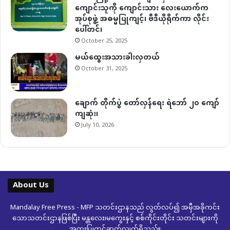
ကျောင်းသူကို ကျောင်းသား လေးယောက်က
အုပ်စုဖွဲ့ အဓမ္မပြုကျင့်၊ ဗီဒီယိုရိုက်ကာ လိုင်း
ပေါ်တင်၊
October 25, 2025
မယ်ထွေးအသားခါးလှတယ်
October 31, 2025
ချောက် တိုက်ပွဲ တော်လှန်ရေး ရဲဘော် ၂၀ ကျော်
ကျဆုံး၊
July 10, 2026
About Us
Mandalay Free Press - MFP သတင်းဌာနသည် လွတ်လပ်၍ အမှီအခိုကင်း
သောသတင်းဌာနဖြစ်ပြီး မန္တလေး၊မကွေးနှင့် စစ်ကိုင်းတိုင်း သတင်းများကို
အထူးပြုတင်ဆက်လျှက်ရှိသည်။