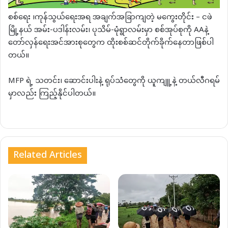
စစ်ရေး ၊ကုန်သွယ်ရေးအရ အချက်အခြာကျတဲ့ မကွေးတိုင်း – ငဖဲ
မြို့နယ် အမ်း-ပဒါန်းလမ်း၊ ပုသိမ်-မုံရွာလမ်းမှာ စစ်အုပ်စုကို AAနဲ့
တော်လှန်ရေးအင်အားစုတွေက ထိုးစစ်ဆင်တိုက်ခိုက်နေတာဖြစ်ပါ
တယ်။
MFP ရဲ့ သတင်း၊ ဆောင်းပါးနဲ့ ရုပ်သံတွေကို ယူကျူ့နဲ့ တယ်လီဂရမ်
မှာလည်း ကြည့်နိုင်ပါတယ်။
Related Articles