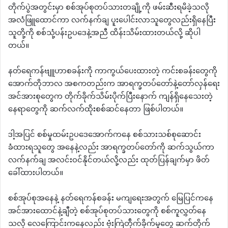
တိုက်ပွဲအတွင်းမှာ စစ်အုပ်စုတပ်သားတချို့ကို ဖမ်းဆီးရမိခဲ့သလို
အလံဖြူထောင်ကာ လက်နက်ချ ပူးပေါင်းလာသူတွေလည်းရှိနေပြီး
သူတို့ကို စစ်သုံ့ပန်းဥပဒေနဲ့အညီ ထိန်းသိမ်းထားတယ်လို့ ဆိုပါ
တယ်။
နတ်ရေကန်ဗျူဟာစခန်းကို ကာကွယ်ပေးထားတဲ့ ကင်းစခန်းတွေကို
အောက်တိုဘာလ အစကတည်းက အာရက္ခတပ်တော်နဲ့တော်လှန်ရေး
အင်အားစုတွေက တိုက်ခိုက်သိမ်းပိုက်ပြီးနောက် ကျန်ရှိနေသေးတဲ့
နေရာတွေကို ဆက်လက်ထိုးစစ်ဆင်နေတာ ဖြစ်ပါတယ်။
ဒါ့အပြင် စစ်မှုထမ်းဥပဒေအောက်ကနေ စစ်သားသစ်စုဆောင်း
ခံထားရသူတွေ အနေနဲ့လည်း အာရက္ခတပ်တော်ကို ဆက်သွယ်ကာ
လက်နက်ချ အလင်းဝင်နိုင်တယ်လို့လည်း ထုတ်ပြန်ချက်မှာ ဖိတ်
ခေါ်ထားပါတယ်။
စစ်အုပ်စုအနေနဲ့ နတ်ရေကန်စခန်း မကျရေးအတွက် မြေပြင်ကနေ
အင်အားထောင်နဲ့ချီတဲ့ စစ်အုပ်စုတပ်သားတွေကို စစ်ကူလွှတ်နေ
သလို လေကြောင်းကနေလည်း ဗုံးကြဲတ်ိုက်ခိုက်မှုတွေ ဆက်တိုက်