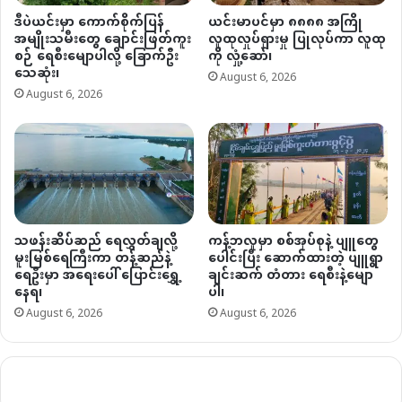
ဒီပဲယင်းမှာ ကောက်စိုက်ပြန်
ယင်းမာပင်မှာ ၈၈၈၈ အကြို
အမျိုးသမီးတွေ ချောင်းဖြတ်ကူး
လူထုလှုပ်ရှားမှု ပြုလုပ်ကာ လူထု
စဉ် ရေစီးမျောပါလို့ ခြောက်ဦး
ကို လှုံ့ဆော်၊
သေဆုံး၊
August 6, 2026
August 6, 2026
သဖန်းဆိပ်ဆည် ရေလွှတ်ချလို့
ကန့်ဘလူမှာ စစ်အုပ်စုနဲ့ ပျူတွေ
မူးမြစ်ရေကြီးကာ တန့်ဆည်နဲ့
ပေါင်းပြီး ဆောက်ထားတဲ့ ပျူရွာ
ရေဦးမှာ အရေးပေါ် ပြောင်းရွှေ့
ချင်းဆက် တံတား ရေစီးနဲ့မျော
နေရ၊
ပါ၊
August 6, 2026
August 6, 2026