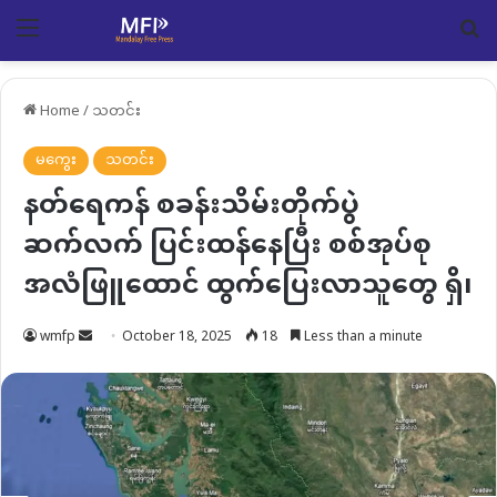
Menu
Se
Home
/
သတင်း
မကွေး
သတင်း
နတ်ရေကန် စခန်းသိမ်းတိုက်ပွဲ
ဆက်လက် ပြင်းထန်နေပြီး စစ်အုပ်စု
အလံဖြူထောင် ထွက်ပြေးလာသူတွေ ရှိ၊
Send
wmfp
October 18, 2025
18
Less than a minute
an
email