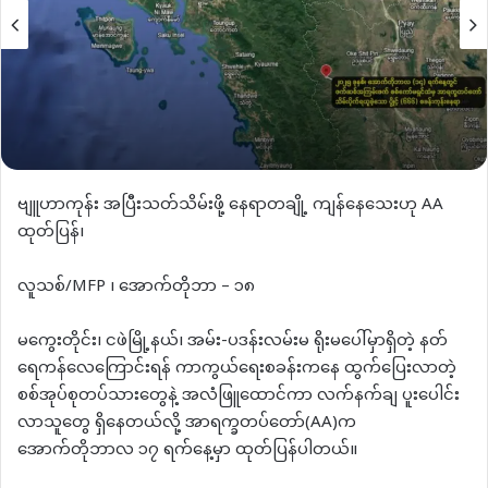
ဗျူဟာကုန်း အပြီးသတ်သိမ်းဖို့ နေရာတချို့ ကျန်နေသေးဟု AA
ထုတ်ပြန်၊
လူသစ်/MFP ၊ အောက်တိုဘာ – ၁၈
မကွေးတိုင်း၊ ငဖဲမြို့နယ်၊ အမ်း-ပဒန်းလမ်းမ ရိုးမပေါ်မှာရှိတဲ့ နတ်
ရေကန်လေကြောင်းရန် ကာကွယ်ရေးစခန်းကနေ ထွက်ပြေးလာတဲ့
စစ်အုပ်စုတပ်သားတွေနဲ့ အလံဖြူထောင်ကာ လက်နက်ချ ပူးပေါင်း
လာသူတွေ ရှိနေတယ်လို့ အာရက္ခတပ်တော်(AA)က
အောက်တိုဘာလ ၁၇ ရက်နေ့မှာ ထုတ်ပြန်ပါတယ်။