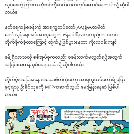
လုပ်နေတဲ့ကြားက ထိုးစစ်ကိုဆက်လက်လုပ်ဆောင်နေတယ်လို့ ဆိုပါ
တယ်။
နတ်ရေကန်စခန်းကို အာရက္ခတပ်တော်(AA)နဲ့မဟာမိတ်
တော်လှန်ရေးအင်အားစုတွေက ဇန်နဝါရီလကတည်းက စတင်
တိုက်ခိုက်ခဲ့တာကြောင့် တိုက်ပွဲဖြစ်ပွားနေတာ ကိုးလဝန်းကျင်
ခန့် ရှိလာသလို စစ်အုပ်စုကလည်း စခန်းလက်မလွှတ်ရဖို့အတွက်
အပြင်းအထန် ခုခံနေရတယ်လို့ ဆိုပါတယ်။
တိုက်ပွဲအခြေအနေ အသေးစိတ်ကိုတော့ အာရက္ခတပ်တော်ရဲ့ပြော
ခွင့်ရသူ ဦးခိုင်သုခကို MFPကဆက်သွယ် မေးမြန်းနေဆဲ ဖြစ်ပါ
တယ်။