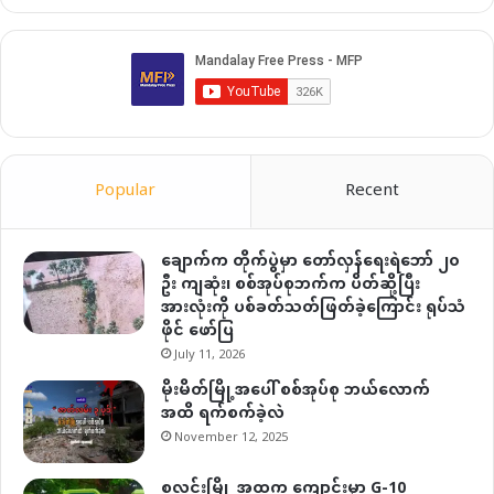
Popular
Recent
ချောက်က တိုက်ပွဲမှာ တော်လှန်ရေးရဲဘော် ၂၀
ဦး ကျဆုံး၊ စစ်အုပ်စုဘက်က ပိတ်ဆို့ပြီး
အားလုံးကို ပစ်ခတ်သတ်ဖြတ်ခဲ့ကြောင်း ရုပ်သံ
ဖိုင် ဖော်ပြ
July 11, 2026
မိုးမိတ်မြို့အပေါ် စစ်အုပ်စု ဘယ်လောက်
အထိ ရက်စက်ခဲ့လဲ
November 12, 2025
စလင်းမြို့ အထက ကျောင်းမှာ G-10