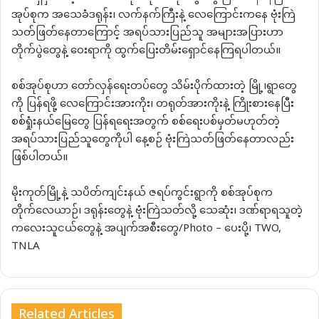
အုပ်စုက အသေခံဒရုန်း၊ လက်နက်ကြီးနဲ့ လေကြောင်းကနေ ဗုံးကြဲ
သတ်ဖြတ်နေတာကြောင့် အရပ်သားပြည်သူ အများအပြားဟာ
တိုက်ပွဲတွေနဲ့ ဝေးရာကို ထွက်ပြေးတိမ်းရှောင်နေကြရပါတယ်။
စစ်အုပ်စုဟာ တော်လှန်ရေးတပ်တွေ သိမ်းပိုက်ထားတဲ့ မြို့၊ရွာတွေ
ကို ပြန်ရဖို့ လေကြောင်းအားကိုး၊ တရုတ်အားကိုးနဲ့ ကြိုးစားနေပြီး
စစ်ရှုံးနယ်မြေတွေ ပြန်ရရေးအတွက် စစ်ရေးပစ်မှတ်မဟုတ်တဲ့
အရပ်သားပြည်သူတွေကိုပါ နေ့စဉ် ဗုံးကြဲသတ်ဖြတ်နေတာလည်း
ဖြစ်ပါတယ်။
မိုးကုတ်မြို့နဲ့ သပိတ်ကျင်းနယ် ဇရပ်ကွင်းရွာကို စစ်အုပ်စုက
တိုက်လေယာဉ်၊ ဒရုန်းတွေနဲ့ ဗုံးကြဲသတ်လို့ သေဆုံး၊ ဒဏ်ရာရသူတဲ့
ကလေးသူငယ်တွေနဲ့ အပျက်အစီးတွေ/Photo – ပေးပို့၊ TWO,
TNLA
Related Articles