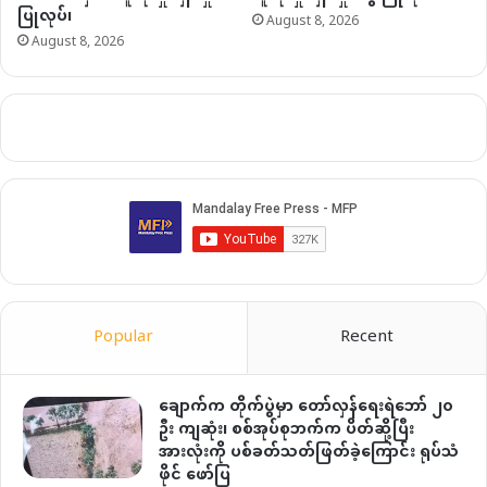
ပြုလုပ်၊
August 8, 2026
August 8, 2026
Popular
Recent
ချောက်က တိုက်ပွဲမှာ တော်လှန်ရေးရဲဘော် ၂၀
ဦး ကျဆုံး၊ စစ်အုပ်စုဘက်က ပိတ်ဆို့ပြီး
အားလုံးကို ပစ်ခတ်သတ်ဖြတ်ခဲ့ကြောင်း ရုပ်သံ
ဖိုင် ဖော်ပြ