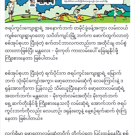
ဇရပ်ကွင်းကျေးရွာရဲ့ အနောက်ဘက် တမိုင်ခွဲခန့်အကွာ၊ လမ်းလယ်
ကျစ်ကျေးရွာမှာတော့ သပိတ်ကျင်းမြို့ဘက်က ဖောက်ထွက်လာတဲ့
စစ်အုပ်စုဟာ ပြီးခဲ့တဲ့ စက်တင်ဘာလကတည်းက အထိုင်ချ တပ်စွဲ
ထားတာဖြစ်ပြီး မန္တလေး – မိုးကုတ် ကားလမ်းပေါ် ခြေချနိုင်ဖို့
ကြိုးစားနေတာ ဖြစ်ပါတယ်။
စစ်အုပ်စုဟာ ပြီးခဲ့တဲ့ ရက်ပိုင်းက ဇရပ်ကွင်းကျေးရွာရဲ့ မြောက်
ဘက် သုံးမိုင်ကျော်အကွာ၊ ဖော့တောလမ်းဆုံကို လေကြောင်းနဲ့ ဒ
ရုန်းအားကိုးကာ ပြန်လည် သိမ်းယူပြီးနောက် ဖော့တောလမ်းဆုံရဲ့
အထက်ဘက်၊ မန္တလေး – မိုးကုတ်လမ်းအတိုင်း မိုးကုတ်ဘက်
ရှေ့ဆက်တိုးနိုင်ဖို့ ကြိုးစားနေသလို လမ်းဆုံရဲ့ အောက်ဘက် ဇရပ်
ကွင်းဘက်ကိုလည်း လေယာဉ်၊ ဒရုန်းတွေနဲ့ နေ့စဉ်ရက်ဆက် ဗုံးကြဲ
နေတာ ဖြစ်ပါတယ်။
လက်ရှိမှာ ဖော့တောလမ်းဆုံတဝိုက် တိုက်ပွဲတွေ ပြင်းထန်နေပြီး စစ်