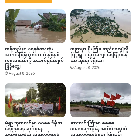
တန့်ဆည်မှာ ရေနစ်သေဆုံး
အညာမှာ မိုးကြီး၊ ဆည်ရေလျှံလို့
သတင်းပြန့်တဲ့ အသက် နှစ်နှစ်
မြို့၊ရွာ ၁၅၀ ကျော် ရေမြုပ်နေ
ကလေးငယ်ကို အသက်ရှင်လျက်
တာ သုံးရက်ရှိလာ၊
ပြန်တွေ့၊
August 8, 2026
August 8, 2026
မုံရွာ ဘုတလင်မှာ ၈၈၈၈ ဒီမိုက
ဆားလင်းကြီးမှာ ၈၈၈၈
ရေစီအရေးတော်ပုံနေ့
အရေးတော်ပုံနေ့ အထိမ်းအမှတ်
အထိမ်းအမှတ် လူထုလှုပ်ရှားမှု
လူထုလှုပ်ရှားမှုတွေ ပြုလုပ်၊