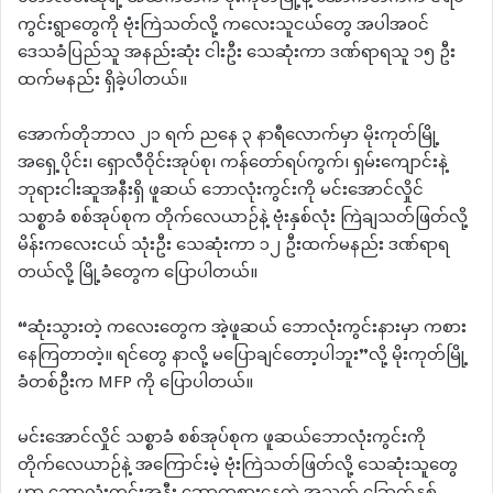
ကွင်းရွာတွေကို ဗုံးကြဲသတ်လို့ ကလေးသူငယ်တွေ အပါအဝင်
ဒေသခံပြည်သူ အနည်းဆုံး ငါးဦး သေဆုံးကာ ဒဏ်ရာရသူ ၁၅ ဦး
ထက်မနည်း ရှိခဲ့ပါတယ်။
အောက်တိုဘာလ ၂၁ ရက် ညနေ ၃ နာရီလောက်မှာ မိုးကုတ်မြို့
အရှေ့ပိုင်း၊ ရှောလီဝိုင်းအုပ်စု၊ ကန်တော်ရပ်ကွက်၊ ရှမ်းကျောင်းနဲ့
ဘုရားငါးဆူအနီးရှိ ဖူဆယ် ဘောလုံးကွင်းကို မင်းအောင်လှိုင်
သစ္စာခံ စစ်အုပ်စုက တိုက်လေယာဉ်နဲ့ ဗုံးနှစ်လုံး ကြဲချသတ်ဖြတ်လို့
မိန်းကလေးငယ် သုံးဦး သေဆုံးကာ ၁၂ ဦးထက်မနည်း ဒဏ်ရာရ
တယ်လို့ မြို့ခံတွေက ပြောပါတယ်။
“ဆုံးသွားတဲ့ ကလေးတွေက အဲ့‌ဖူဆယ် ဘောလုံးကွင်းနားမှာ ကစား
နေကြတာတဲ့။ ရင်တွေ နာလို့ မပြောချင်တော့ပါဘူး”လို့ မိုးကုတ်မြို့
ခံတစ်ဦးက MFP ကို ပြောပါတယ်။
မင်းအောင်လှိုင် သစ္စာခံ စစ်အုပ်စုက ဖူဆယ်ဘောလုံးကွင်းကို
တိုက်လေယာဉ်နဲ့ အကြောင်းမဲ့ ဗုံးကြဲသတ်ဖြတ်လို့ သေဆုံးသူတွေ