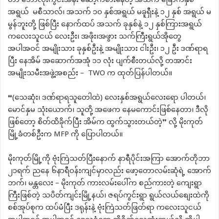
ဟာ ဘောလုံးကွင်းအနီး ဆော့ကစားနေတဲ့ အသက် ခြောက်နှစ်
အရွယ် မစီသာလ်၊ အသက် ၁၀ နှစ်အရွယ် မခူရှီးနဲ့ ၁၂ နှစ် အရွယ် မ
မွန်ဘူးတို့ ဖြစ်ပြီး နောက်ထပ် အသက် ခုနှစ်နဲ့ ၁၂ နှစ်ကြားအရွယ်
ကလေးသူငယ် လေးဦး၊ အဖိုး၊အဖွား သက်ကြီးရွယ်အိုတွေ
အပါအဝင် အမျိုးသား ခုနှစ်ဦးနဲ့ အမျိုးသား ငါးဦး၊ ၁၂ ဦး ဒဏ်ရာရ
ပြီး နေအိမ် အဆောက်အအုံ ၁၁ လုံး ပျက်စီးတယ်လို့ တအာင်း
အမျိုးသမီးအဖွဲ့အစည်း – TWO က ထုတ်ပြန်ပါတယ်။
“(သေဆုံး၊ ဒဏ်ရာရသူတေါထဲ) လေးနှစ်အရွယ်လေးရော ပါတယ်၊
မောင်နှမ သုံးယောက်၊ သူတို့ အဖေက နေမကောင်းဖြစ်နေတာ၊ ဒီလို
ဖြစ်တော့ စိတ်ထိခိုက်ပြီး အိမ်က ထွက်သွားတယ်တဲ့” လို့ မိုးကုတ်
မြို့ခံတစ်ဦးက MFP ကို ပြောပါတယ်။
မိုးကုတ်မြို့ကို ဗုံးကြဲသတ်ပြီးနောက် နာရီပိုင်းအကြာ အောက်တိုဘာ
၂၁ရက် ညနေ ၆နာရီဝန်းကျင်မှာလည်း ဖော့တောလမ်းဆုံရဲ့ အောက်
ဘက်၊ မန္တလေး – မိုးကုတ် ကားလမ်းပေါ်က စည်ကားတဲ့ ကျေးရွာ
ကြီးဖြစ်တဲ့ သပိတ်ကျင်းမြို့နယ်၊ ဇရပ်ကွင်းရွာ ရွယ်လယ်စျေးထဲကို
စစ်အုပ်စုက ထပ်မံပြီး ဒရုန်းနဲ့ ဗုံးကြဲသတ်ဖြတ်ရာ ကလေးသူငယ်