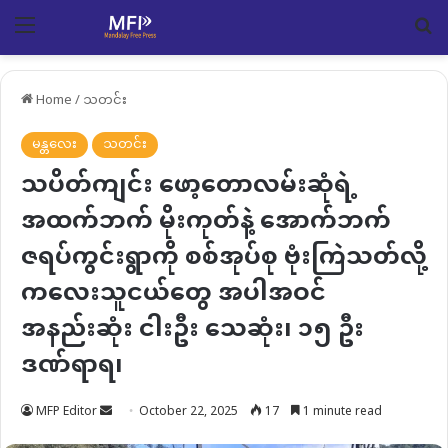
Menu
Se
Home
/
သတင်း
မန္တလေး
သတင်း
သပိတ်ကျင်း ဖော့တောလမ်းဆုံရဲ့
အထက်ဘက် မိုးကုတ်နဲ့ အောက်ဘက်
ဇရပ်ကွင်းရွာကို စစ်အုပ်စု ဗုံးကြဲသတ်လို့
ကလေးသူငယ်တွေ အပါအဝင်
အနည်းဆုံး ငါးဦး သေဆုံး၊ ၁၅ ဦး
ဒဏ်ရာရ၊
Send
MFP Editor
October 22, 2025
17
1 minute read
an