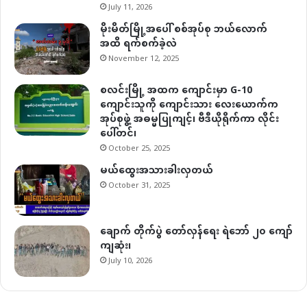
July 11, 2026
မိုးမိတ်မြို့အပေါ် စစ်အုပ်စု ဘယ်လောက်
အထိ ရက်စက်ခဲ့လဲ
November 12, 2025
စလင်းမြို့ အထက ကျောင်းမှာ G-10
ကျောင်းသူကို ကျောင်းသား လေးယောက်က
အုပ်စုဖွဲ့ အဓမ္မပြုကျင့်၊ ဗီဒီယိုရိုက်ကာ လိုင်း
ပေါ်တင်၊
October 25, 2025
မယ်ထွေးအသားခါးလှတယ်
October 31, 2025
ချောက် တိုက်ပွဲ တော်လှန်ရေး ရဲဘော် ၂၀ ကျော်
ကျဆုံး၊
July 10, 2026