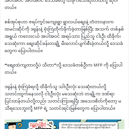
အပါအဝင် အပါအဝင် ဒေသခံတွေ ထိခိုက်သေဆုံးတယ်လို့ ဆိုပါ
တယ်။
စစ်အုပ်စုဟာ ဇရပ်ကွင်းကျေးရွာ ရွာလယ်စျေးနဲ့ တံတားနားက
ထမင်းဆိုင်ကို ဒရုန်းနဲ့ ဗုံးကြဲတိုက်ခိုက်ခဲ့တာဖြစ်ပြီး အသက် တစ်နှစ်
အရွယ် ကလေးငယ် အပါအဝင် အရပ်သား ပြည်သူ ငါးဦး ထိခိုက်၊
သေဆုံးကာ စျေးဆိုင်ခန်းတချို့ မီးလောင်ပျက်စီးခဲ့တယ်လို့ ဒေသခံ
တွေက ပြောပါတယ်။
“စျေးထဲကျတာလို့ပဲ သိတာ”လို့ ဒေသခံတစ်ဦးက MFP ကို ပြောပါ
တယ်။
ဒရုန်းနဲ့ ဗုံးကြဲခံရလို့ ထိခိုက်သူ သါးဦးလုံး သေဆုံးတယ်လို့
သတင်းထွက်နေသလို ငါးဦးလုံး မသေဆုံးဘဲ တချို့က ဒဏ်ရာ
ပြင်းထန်တယ်လို့လည်း သတင်းကြားရပြီး အသေဒစိတ်ကိုတော့ မ
သိရသေးဘူးလို့ MFP ရဲ့ သတင်းရင်းမြစ်တွေက ပြောပါတယ်။