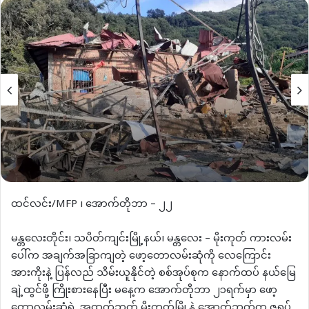
email
ထင်လင်း/MFP ၊ အောက်တိုဘာ – ၂၂
မန္တလေးတိုင်း၊ သပိတ်ကျင်းမြို့နယ်၊ မန္တလေး – မိုးကုတ် ကားလမ်း
ပေါ်က အချက်အခြာကျတဲ့ ဖော့တောလမ်းဆုံကို လေကြောင်း
အားကိုးနဲ့ ပြန်လည် သိမ်းယူနိုင်တဲ့ စစ်အုပ်စုက နောက်ထပ် နယ်မြေ
ချဲ့ထွင်ဖို့ ကြိုးစားနေပြီး မနေ့က အောက်တိုဘာ ၂၁ရက်မှာ ဖော့
တောလမ်းဆုံရဲ့ အထက်ဘက် မိုးကုတ်မြို့နဲ့ အောက်ဘက်က ဇရပ်