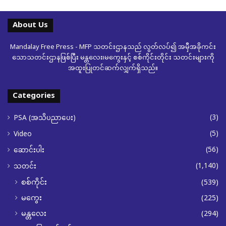
About Us
Mandalay Free Press - MFP သတင်းဌာနသည် လွတ်လပ်၍ အမှီအခိုကင်း
သောသတင်းဌာနဖြစ်ပြီး မန္တလေး၊မကွေးနှင့် စစ်ကိုင်းတိုင်း သတင်းများကို
အထူးပြုတင်ဆက်လျှက်ရှိသည်။
Categories
(3)
PSA (အသိပညာပေး)
(5)
Video
(56)
ဆောင်းပါး
(1,140)
သတင်း
စစ်ကိုင်း
(539)
မကွေး
(225)
မန္တလေး
(294)