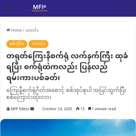
Menu
Se
Home
/
သတင်း
စစ်ကိုင်း
သတင်း
တရုတ်ကြေးနီစက်ရုံ လက်နက်ကြီး ထုခံ
ရပြီး စက်ရုံထဲကလည်း ပြန်လည်
ရမ်းကားပစ်ခတ်၊
ကြေးနီစက်ရုံဂိတ်အစောင့် စစ်အုပ်စုပါ အပြင်ထွက်ပြီး
စစ်ကြောင်းထိုးလာ၊
Send
MFP Editor
October 24, 2025
13
1 minute read
an
email