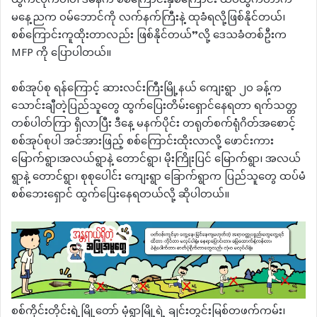
ထွက်လိုက်ပါပဲ၊ ဒီမနက် စစ်ကြောင်းနှစ်ကြောင်း ထပ်ထွက်တာက
မနေ့ညက ဝမ်ဘောင်ကို လက်နက်ကြီးနဲ့ ထုခံရလို့ဖြစ်နိုင်တယ်၊
စစ်ကြောင်းကူထိုးတာလည်း ဖြစ်နိုင်တယ်”လို့ ဒေသခံတစ်ဦးက
MFP ကို ပြောပါတယ်။
စစ်အုပ်စု ရန်ကြောင့် ဆားလင်းကြီးမြို့နယ် ကျေးရွာ ၂၀ ခန့်က
သောင်းချီတဲ့ပြည်သူတွေ ထွက်ပြေးတိမ်းရှောင်နေရတာ ရက်သတ္တ
တစ်ပါတ်ကြာ ရှိလာပြီး ဒီနေ့ မနက်ပိုင်း တရုတ်စက်ရုံဂိတ်အစောင့်
စစ်အုပ်စုပါ အင်အားဖြည့် စစ်ကြောင်းထိုးလာလို့ ဖောင်းကား
မြောက်ရွာ၊အလယ်ရွာနဲ့ တောင်ရွာ၊ မိုးကြိုးပြင် မြောက်ရွာ၊ အလယ်
ရွာနဲ့ တောင်ရွာ၊ စုစုပေါင်း ကျေးရွာ ခြောက်ရွာက ပြည်သူတွေ ထပ်မံ
စစ်ဘေးရှောင် ထွက်ပြေးနေရတယ်လို့ ဆိုပါတယ်။
စစ်ကိုင်းတိုင်းရဲ့မြို့တော် မုံရွာမြို့ရဲ့ ချင်းတွင်းမြစ်တဖက်ကမ်း၊