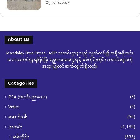
July 10, 2026
About Us
Mandalay Free Press - MFP သတင်းဌာနသည် လွတ်လပ်၍ အမှီအခိုကင်း
သောသတင်းဌာနဖြစ်ပြီး မန္တလေး၊မကွေးနှင့် စစ်ကိုင်းတိုင်း သတင်းများကို
အထူးပြုတင်ဆက်လျှက်ရှိသည်။
Categories
(3)
PSA (အသိပညာပေး)
(5)
Video
(56)
ဆောင်းပါး
(1,136)
သတင်း
စစ်ကိုင်း
(535)