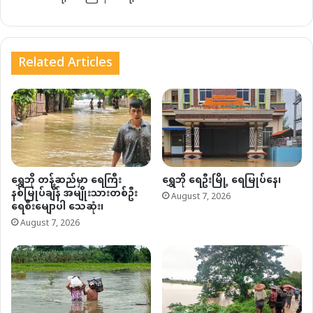
Related Articles
ရွှေဘို တန့်ဆည်မှာ ရေကြီး
ရွှေဘို ရေဦးမြို့ ရေမြုပ်နေ၊
နစ်မြုပ်ချိန် အမျိုးသားတစ်ဦး
August 7, 2026
ရေစီးမျောပါ သေဆုံး၊
August 7, 2026