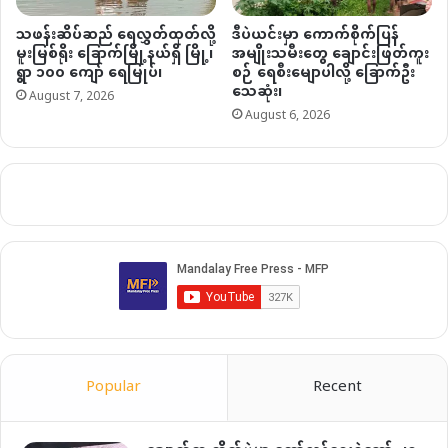
သဖန်းဆိပ်ဆည် ရေလွှတ်ထုတ်လို့
ဒီပဲယင်းမှာ ကောက်စိုက်ပြန်
မူးမြစ်ရိုး ခြောက်မြို့နယ်ရှိ မြို့၊
အမျိုးသမီးတွေ ချောင်းဖြတ်ကူး
ရွာ ၁၀၀ ကျော် ရေမြုပ်၊
စဉ် ရေစီးမျောပါလို့ ခြောက်ဦး
သေဆုံး၊
August 7, 2026
August 6, 2026
Popular
Recent