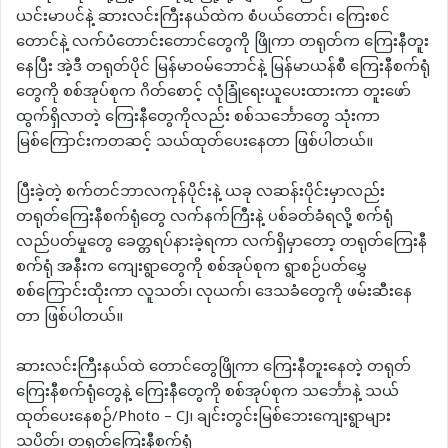
ယင်းမာပင်နဲ့ ဆားလင်းကြီးနယ်ထဲက စံပယ်တောင်၊ ကြေးစင်
တောင်နဲ့ လက်ပံတောင်းတောင်တွေကို ဖြိုကာ တရုတ်က ကြေးနီတူး
နေပြီး အဲ့ဒီ တရုတ်ပိုင် မြန်မာဝမ်ဘောင်နဲ့ မြန်မာယန်စီ ကြေးနီစက်ရုံ
တွေကို စစ်အုပ်စုက ဂိတ်စောင့် လုံခြုံရေးယူပေးထားကာ တူးဖော်
ထွက်ရှိလာတဲ့ ကြေးနီတွေကိုလည်း စစ်သင်္ဘောတွေ သုံးကာ
မြစ်ကြောင်းကတဆင့် သယ်ထုတ်ပေးနေတာ ဖြစ်ပါတယ်။
ပြီးခဲ့တဲ့ စက်တင်ဘာလကုန်ပိုင်းနဲ့ ယခု လဆန်းပိုင်းမှာလည်း
တရုတ်ကြေးနီစက်ရုံတွေ လက်နက်ကြီးနဲ့ ပစ်ခတ်ခံရလို့ စက်ရုံ
လည်ပတ်မှုတွေ ခေတ္တရပ်နားခဲ့ရကာ လက်ရှိမှာတော့ တရုတ်ကြေးနီ
စက်ရုံ အနီးက ကျေးရွာတွေကို စစ်အုပ်စုက ရွာစဉ်ပတ်မွှေ
စစ်ကြောင်းထိုးကာ လူသတ်၊ လုယက်၊ ဒေသခံတွေကို ဖမ်းဆီးနေ
တာ ဖြစ်ပါတယ်။
ဆားလင်းကြီးနယ်ထဲ တောင်တွေဖြိုကာ ကြေးနီတူးနေတဲ့ တရုတ်
ကြေးနီစက်ရုံတွေနဲ့ ကြေးနီတွေကို စစ်အုပ်စုက သင်္ဘောနဲ့ သယ်
ထုတ်ပေးနေစဉ်/Photo – CJ၊ ချင်းတွင်းမြစ်ဘေးကျေးရွာများ
သပိတ်၊ တရုတ်ကြေးနီစက်ရုံ