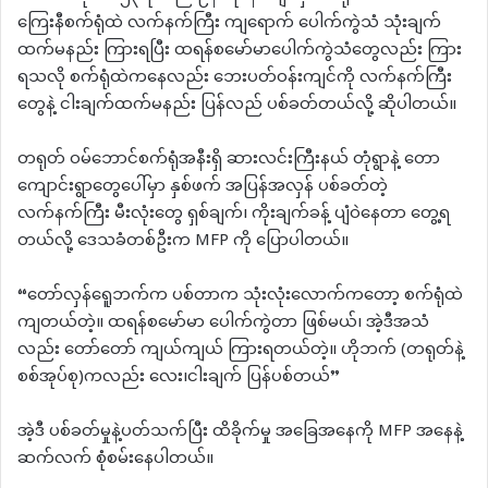
ကြေးနီစက်ရုံထဲ လက်နက်ကြီး ကျရောက် ပေါက်ကွဲသံ သုံးချက်
ထက်မနည်း ကြားရပြီး ထရန်စမော်မာပေါက်ကွဲသံတွေလည်း ကြား
ရသလို စက်ရုံထဲကနေလည်း ဘေးပတ်ဝန်းကျင်ကို လက်နက်ကြီး
တွေနဲ့ ငါးချက်ထက်မနည်း ပြန်လည် ပစ်ခတ်တယ်လို့ ဆိုပါတယ်။
တရုတ် ဝမ်ဘောင်စက်ရုံအနီးရှိ ဆားလင်းကြီးနယ် တုံရွာနဲ့ တော
ကျောင်းရွာတွေပေါ်မှာ နှစ်ဖက် အပြန်အလှန် ပစ်ခတ်တဲ့
လက်နက်ကြီး မီးလုံးတွေ ရှစ်ချက်၊ ကိုးချက်ခန့် ပျံဝဲနေတာ တွေ့ရ
တယ်လို့ ဒေသခံတစ်ဦးက MFP ကို ပြောပါတယ်။
“တော်လှန်ရေူဘက်က ပစ်တာက သုံးလုံးလောက်ကတော့ စက်ရုံထဲ
ကျတယ်တဲ့။ ထရန်စမော်မာ ပေါက်ကွဲတာ ဖြစ်မယ်၊ အဲ့ဒီအသံ
လည်း တော်တော် ကျယ်ကျယ် ကြားရတယ်တဲ့။ ဟိုဘက် (တရုတ်နဲ့
စစ်အုပ်စု)ကလည်း လေး၊ငါးချက် ပြန်ပစ်တယ်”
အဲ့ဒီ ပစ်ခတ်မှုနဲ့ပတ်သက်ပြီး ထိခိုက်မှု အခြေအနေကို MFP အနေနဲ့
ဆက်လက် စုံစမ်းနေပါတယ်။