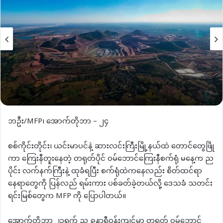
ဘဦး/MFP၊ အောက်တိုဘာ – ၂၄
စစ်ကိုင်းတိုင်း၊ ယင်းမာပင်နဲ့ ဆားလင်းကြီးမြို့နယ်ထဲ တောင်တွေဖြို
ကာ ကြေးနီတူးနေတဲ့ တရုတ်ပိုင် ဝမ်ဘောင်ကြေးနီစက်ရုံ မနေ့က ည
ပိုင်း လက်နက်ကြီးနဲ့ ထုခံရပြီး စက်ရုံထဲကနေလည်း စိတ်ထင်ရာ
နေရာတွေကို ပြန်လည် ရမ်းကား ပစ်ခတ်ခဲ့တယ်လို့ ဒေသခံ သတင်း
ရင်းမြစ်တွေက MFP ကို ပြောပါတယ်။
အောက်တိုဘာ ၂၃ရက် ည ၉နာရီဝန်းကျင်မှာ တရုတ် ဝမ်ဘောင်