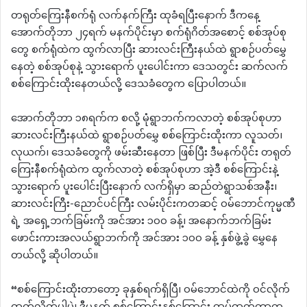
တရုတ်ကြေးနီစက်ရုံ လက်နက်ကြီး ထုခံရပြီးနောက် ဒီကနေ့
အောက်တိုဘာ ၂၄ရက် မနက်ပိုင်းမှာ စက်ရုံဂိတ်အစောင့် စစ်အုပ်စု
တွေ စက်ရုံထဲက ထွက်လာပြီး ဆားလင်းကြီးနယ်ထဲ ရွာစဉ်ပတ်မွှေ
နေတဲ့ စစ်အုပ်စုနဲ့ သွားရောက် ပူးပေါင်းကာ ဒေသတွင်း ဆက်လက်
စစ်ကြောင်းထိုးနေတယ်လို့ ဒေသခံတွေက ပြောပါတယ်။
အောက်တိုဘာ ၁၈ရက်က စလို့ မုံရွာဘက်ကလာတဲ့ စစ်အုပ်စုဟာ
ဆားလင်းကြီးနယ်ထဲ ရွာစဉ်ပတ်မွှေ စစ်ကြောင်းထိုးကာ လူသတ်၊
လုယက်၊ ဒေသခံတွေကို ဖမ်းဆီးနေတာ ဖြစ်ပြီး ဒီမနက်ပိုင်း တရုတ်
ကြေးနီစက်ရုံထဲက ထွက်လာတဲ့ စစ်အုပ်စုဟာ အဲ့ဒီ စစ်ကြောင်းနဲ့
သွားရောက် ပူးပေါင်းပြီးနောက် လက်ရှိမှာ ဆည်တဲရွာသစ်အနီး၊
ဆားလင်းကြိိး-ညောင်ပင်ကြီး လမ်းပိုင်းကတဆင့် ဝမ်ဘောင်ကုမ္မဏီ
ရဲ့ အရှေ့ဘက်ခြမ်းကို အင်အား ၁၀၀ ခန့်၊ အနောက်ဘက်ခြမ်း
ဖောင်းကားအလယ်ရွာဘက်ကို အင်အား ၁၀၀ ခန့် နှစ်ဖွဲ့ခွဲ မွှေနေ
တယ်လို့ ဆိုပါတယ်။
“စစ်ကြောင်းထိုးတာတော့ ခုနှစ်ရက်ရှိပြီ၊ ဝမ်ဘောင်ထဲကို ဝင်လိုက်