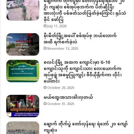
ချောက်က တိုက်ပွဲမှာ တော်လှန်ရေးရဲဘော် ၂၀
ဦး ကျဆုံး၊ စစ်အုပ်စုဘက်က ပိတ်ဆို့ပြီး
အားလုံးကို ပစ်ခတ်သတ်ဖြတ်ခဲ့ကြောင်း ရုပ်သံ
ဖိုင် ဖော်ပြ
July 11, 2026
မိုးမိတ်မြို့အပေါ် စစ်အုပ်စု ဘယ်လောက်
အထိ ရက်စက်ခဲ့လဲ
November 12, 2025
စလင်းမြို့ အထက ကျောင်းမှာ G-10
ကျောင်းသူကို ကျောင်းသား လေးယောက်က
အုပ်စုဖွဲ့ အဓမ္မပြုကျင့်၊ ဗီဒီယိုရိုက်ကာ လိုင်း
ပေါ်တင်၊
October 25, 2025
မယ်ထွေးအသားခါးလှတယ်
October 31, 2025
ချောက် တိုက်ပွဲ တော်လှန်ရေး ရဲဘော် ၂၀ ကျော်
ကျဆုံး၊