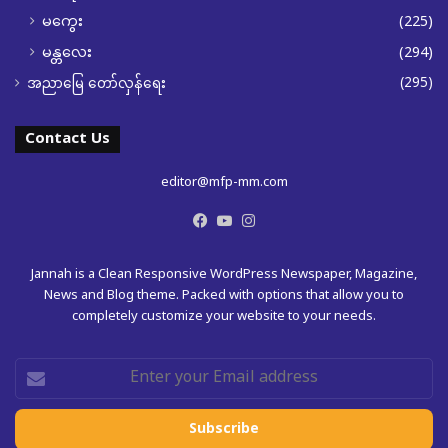
မကွေး
(225)
မန္တလေး
(294)
(295)
အညာမြေ တော်လှန်ရေး
Contact Us
editor@mfp-mm.com
Facebook
YouTube
Instagram
Jannah is a Clean Responsive WordPress Newspaper, Magazine,
News and Blog theme. Packed with options that allow you to
completely customize your website to your needs.
Enter
your
Email
address