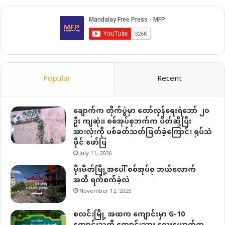
Popular
Recent
ချောက်က တိုက်ပွဲမှာ တော်လှန်ရေးရဲဘော် ၂၀
ဦး ကျဆုံး၊ စစ်အုပ်စုဘက်က ပိတ်ဆို့ပြီး
အားလုံးကို ပစ်ခတ်သတ်ဖြတ်ခဲ့ကြောင်း ရုပ်သံ
ဖိုင် ဖော်ပြ
July 11, 2026
မိုးမိတ်မြို့အပေါ် စစ်အုပ်စု ဘယ်လောက်
အထိ ရက်စက်ခဲ့လဲ
November 12, 2025
စလင်းမြို့ အထက ကျောင်းမှာ G-10