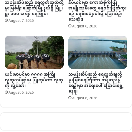
သဖန်းဆိပ်ဆည် ရေလွှတ်ထုတ်လို့
ဒီပဲယင်းမှာ ကောက်စိုက်ပြန်
မူးမြစ်ရိုး ခြောက်မြို့နယ်ရှိ မြို့၊
အမျိုးသမီးတွေ ချောင်းဖြတ်ကူး
ရွာ ၁၀၀ ကျော် ရေမြုပ်၊
စဉ် ရေစီးမျောပါလို့ ခြောက်ဦး
သေဆုံး၊
August 7, 2026
August 6, 2026
ယင်းမာပင်မှာ ၈၈၈၈ အကြို
သဖန်းဆိပ်ဆည် ရေလွှတ်ချလို့
လူထုလှုပ်ရှားမှု ပြုလုပ်ကာ လူထု
မူးမြစ်ရေကြီးကာ တန့်ဆည်နဲ့
ကို လှုံ့ဆော်၊
ရေဦးမှာ အရေးပေါ် ပြောင်းရွှေ့
နေရ၊
August 6, 2026
August 6, 2026