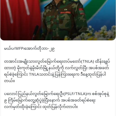
မယ်ပ/MFP၊အောက်တိုဘာ-၂၉
တအာင်းအမျိုးသားလွတ်မြောက်ရေးတပ်မတော်(TNLA) ထိန်းချုပ်
ထားတဲ့ မိုးကုတ်နဲ့မိုးမိတ်မြို့နယ်တို့ကို လက်လွှတ်ပြီး အပစ်အခတ်
ရပ်စဲခဲ့ကြောင်း TNLAသတင်းနဲ့ပြန်ကြားရေးက ဒီနေ့ထုတ်ပြန်ပါ
တယ်။
ပလောင်ပြည်နယ်လွတ်မြောက်ရေးဦး(PSLF/TNLA)က စစ်အုပ်စုနဲ့
၉ ကြိမ်မြောက်တွေ့ဆုံပွဲခဲ့ပြီးနောက် အပစ်အခတ်ရပ်စဲရေး
လက်မှတ်ထိုးခဲ့ကြောင်း ထုတ်ပြန်လိုက်တာပါ။