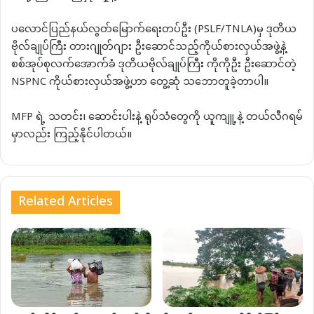
ပလောင်ပြည်နယ်လွတ်မြောက်ရေးတပ်ဦး (PSLF/TNLA)မှ ဒုတိယ
ဗိုလ်ချုပ်ကြီး တားဂျုတ်ဂျား ဦးဆောင်သည့်ကိုယ်စားလှယ်အဖွဲ့နဲ့
စစ်အုပ်စုလက်အောက်ခံ ဒုတိယဗိုလ်ချုပ်ကြီး ကိုကိုဦး ဦးဆောင်တဲ့
NSPNC ကိုယ်စားလှယ်အဖွဲ့ဟာ တွေ့ဆုံ သဘောတူခဲ့တာပါ။
MFP ရဲ့ သတင်း၊ ဆောင်းပါးနဲ့ ရုပ်သံတွေကို ယူကျူ့နဲ့ တယ်လီဂရမ်
မှာလည်း ကြည့်နိုင်ပါတယ်။
Related Articles