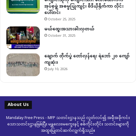
ကျောင်းသူကို ကျောင်းသား လေးယောက်က
အုပ်စုဖွဲ့ အဓမ္မပြုကျင့်၊ ဗီဒီယိုရိုက်ကာ လိုင်း
ပေါ်တင်၊
October 25, 2025
မယ်ထွေးအသားခါးလှတယ်
October 31, 2025
ချောက် တိုက်ပွဲ တော်လှန်ရေး ရဲဘော် ၂၀ ကျော်
ကျဆုံး၊
July 10, 2026
About Us
Mandalay Free Press - MFP သတင်းဌာနသည် လွတ်လပ်၍ အမှီအခိုကင်း
သောသတင်းဌာနဖြစ်ပြီး မန္တလေး၊မကွေးနှင့် စစ်ကိုင်းတိုင်း သတင်းများကို
အထူးပြုတင်ဆက်လျှက်ရှိသည်။