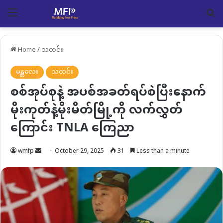
Menu
Se
Home
/
သတင်း
မန္တလေး
သတင်း
စစ်အုပ်စုနဲ့ အပစ်အခတ်ရပ်စဲပြီးနောက်
မိုးကုတ်နဲ့မိုးမိတ်မြို့ကို လက်လွှတ်
ကြောင်း TNLA ကြေညာ
Send
wmfp
October 29, 2025
31
Less than a minute
an
email