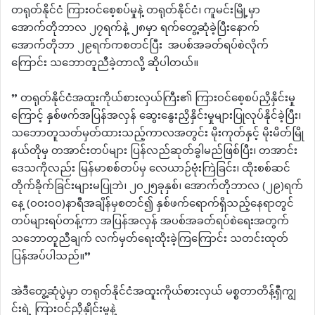
တရုတ်နိုင်ငံ ကြားဝင်စေ့စပ်မှုနဲ့ တရုတ်နိုင်ငံ၊ ကူမင်းမြို့မှာ
အောက်တိုဘာလ ၂၇ရက်နဲ့ ၂၈မှာ ရက်တွေ့ဆုံခဲ့ပြီးနောက်
အောက်တိုဘာ ၂၉ရက်ကစတင်ပြီး အပစ်အခတ်ရပ်စဲလိုက်
ကြောင်း သဘောတူညီခဲ့တာလို့ ဆိုပါတယ်။
” တရုတ်နိုင်ငံအထူးကိုယ်စားလှယ်ကြီး၏ ကြားဝင်စေ့စပ်ညှိနှိင်းမှု
ကြောင့် နှစ်ဖက်အပြန်အလှန် ဆွေးနွေးညှိနှိင်းမှုများပြုလုပ်နိုင်ခဲ့ပြီး၊
သဘောတူသတ်မှတ်ထားသည့်ကာလအတွင်း မိုးကုတ်နှင့် မိုးမိတ်မြို
နယ်တိုမှ တအာင်းတပ်များ ပြန်လည်ဆုတ်ခွါမည်ဖြစ်ပြီး၊ တအာင်း
ဒေသကိုလည်း မြန်မာစစ်တပ်မှ လေယာဉ်ဗုံးကြဲခြင်း၊ ထိုးစစ်ဆင်
တိုက်ခိုက်ခြင်းများမပြုဘဲ၊ ၂၀၂၅ခုနှစ်၊ အောက်တိုဘာလ (၂၉)ရက်
နေ့ (၀၀း၀၀)နာရီအချိန်မှစတင်၍ နှစ်ဖက်ရောက်ရှိသည့်နေရာတွင်
တပ်များရပ်တန့်ကာ အပြန်အလှန် အပစ်အခတ်ရပ်စဲရေးအတွက်
သဘောတူညီချက် လက်မှတ်ရေးထိုးခဲ့ကြကြောင်း သတင်းထုတ်
ပြန်အပ်ပါသည်။”
အဲဒီတွေ့ဆုံပွဲမှာ တရုတ်နိုင်ငံအထူးကိုယ်စားလှယ် မစ္စတာတိန့်ရှီကျွ
င်းရဲ့ ကြားဝင်ညှိနှိုင်းမှုနဲ့