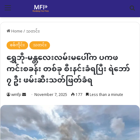
Menu
Se
Home
/
သတင်း
စစ်ကိုင်း
သတင်း
ရွှေဘို-မန္တလေးလမ်းမပေါ်က ပကဖ
ကင်းစခန်း တစ်ခု စီးနင်းခံရပြီး ရဲဘော်
၇ ဦး ဖမ်းဆီးသတ်ဖြတ်ခံရ
Send
wmfp
November 7, 2025
177
Less than a minute
an
email