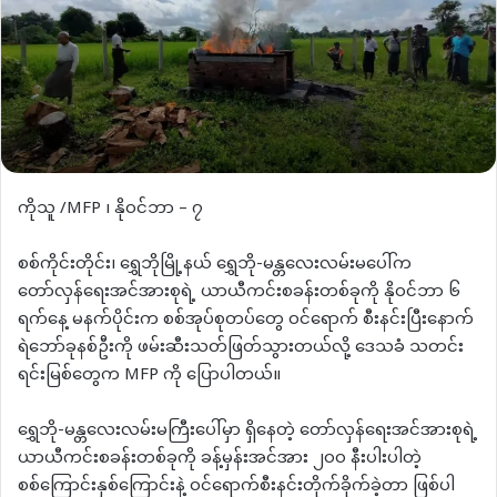
ကိုသူ /MFP ၊ နိုဝင်ဘာ – ၇
စစ်ကိုင်းတိုင်း၊ ရွှေဘိုမြို့နယ် ရွှေဘို-မန္တလေးလမ်းမပေါ်က
တော်လှန်ရေးအင်အားစုရဲ့ ယာယီကင်းစခန်းတစ်ခုကို နိုဝင်ဘာ ၆
ရက်နေ့ မနက်ပိုင်းက စစ်အုပ်စုတပ်တွေ ဝင်ရောက် စီးနင်းပြီးနောက်
ရဲဘော်ခုနစ်ဦးကို ဖမ်းဆီးသတ်ဖြတ်သွားတယ်လို့ ဒေသခံ သတင်း
ရင်းမြစ်တွေက MFP ကို ပြောပါတယ်။
ရွှေဘို-မန္တလေးလမ်းမကြီးပေါ်မှာ ရှိနေတဲ့ တော်လှန်ရေးအင်အားစုရဲ့
ယာယီကင်းစခန်းတစ်ခုကို ခန့်မှန်းအင်အား ၂၀၀ နီးပါးပါတဲ့
စစ်ကြောင်းနှစ်ကြောင်းနဲ့ ဝင်ရောက်စီးနင်းတိုက်ခိုက်ခဲ့တာ ဖြစ်ပါ