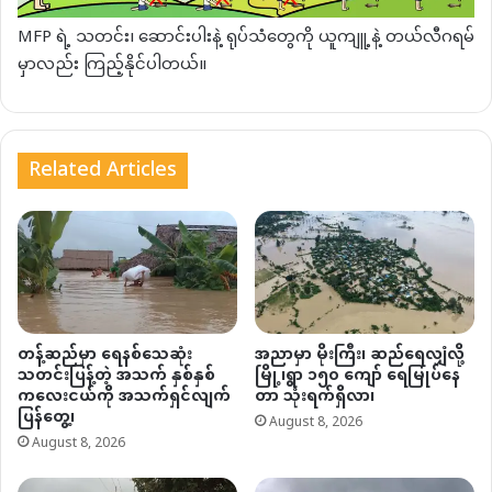
MFP ရဲ့ သတင်း၊ ဆောင်းပါးနဲ့ ရုပ်သံတွေကို ယူကျူ့နဲ့ တယ်လီဂရမ်
မှာလည်း ကြည့်နိုင်ပါတယ်။
Related Articles
တန့်ဆည်မှာ ရေနစ်သေဆုံး
အညာမှာ မိုးကြီး၊ ဆည်ရေလျှံလို့
သတင်းပြန့်တဲ့ အသက် နှစ်နှစ်
မြို့၊ရွာ ၁၅၀ ကျော် ရေမြုပ်နေ
ကလေးငယ်ကို အသက်ရှင်လျက်
တာ သုံးရက်ရှိလာ၊
ပြန်တွေ့၊
August 8, 2026
August 8, 2026