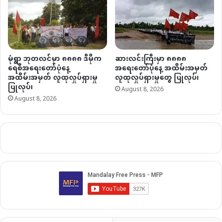
မုံရွာ ဘုတလင်မှာ ၈၈၈၈ ဒီမိုက
ဆားလင်းကြီးမှာ ၈၈၈၈
ရေစီအရေးတော်ပုံနေ့
အရေးတော်ပုံနေ့ အထိမ်းအမှတ်
အထိမ်းအမှတ် လူထုလှုပ်ရှားမှု
လူထုလှုပ်ရှားမှုတွေ ပြုလုပ်၊
ပြုလုပ်၊
August 8, 2026
August 8, 2026