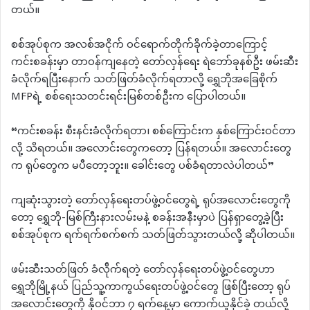
တယ်။
စစ်အုပ်စုက အလစ်အငိုက် ဝင်ရောက်တိုက်ခိုက်ခဲ့တာကြောင့်
ကင်းစခန်းမှာ တာဝန်ကျနေတဲ့ တော်လှန်ရေး ရဲဘော်ခုနစ်ဦး ဖမ်းဆီး
ခံလိုက်ရပြီးနောက် သတ်ဖြတ်ခံလိုက်ရတာလို့ ရွှေဘိုအခြေစိုက်
MFPရဲ့ စစ်ရေးသတင်းရင်းမြစ်တစ်ဦးက ပြောပါတယ်။
“ကင်းစခန်း စီးနင်းခံလိုက်ရတာ၊ စစ်ကြောင်းက နှစ်ကြောင်းဝင်တာ
လို့ သိရတယ်။ အလောင်းတွေကတော့ ပြန်ရတယ်။ အလောင်းတွေ
က ရုပ်တွေက မပီတော့ဘူး။ ခေါင်းတွေ ပစ်ခံရတာလဲပါတယ်”
ကျဆုံးသွားတဲ့ တော်လှန်ရေးတပ်ဖွဲ့ဝင်တွေရဲ့ ရုပ်အလောင်းတွေကို
တော့ ရွှေဘို-မြစ်ကြီးနားလမ်းမနဲ့ စခန်းအနီးမှာပဲ ပြန်ရှာတွေ့ခဲ့ပြီး
စစ်အုပ်စုက ရက်ရက်စက်စက် သတ်ဖြတ်သွားတယ်လို့ ဆိုပါတယ်။
ဖမ်းဆီးသတ်ဖြတ် ခံလ်ိုက်ရတဲ့ တော်လှန်ရေးတပ်ဖွဲ့ဝင်တွေဟာ
ရွှေဘိုမြို့နယ် ပြည်သူ့ကာကွယ်ရေးတပ်ဖွဲ့ဝင်တွေ ဖြစ်ပြီးတော့ ရုပ်
အလောင်းတွေကို နိုဝင်ဘာ ၇ ရက်နေ့မှာ ကောက်ယူနိုင်ခဲ့ တယ်လို့