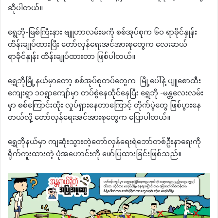
ဆိုပါတယ်။
ရွေဘို-မြစ်ကြီးနား ဗျူဟာလမ်းမကို စစ်အုပ်စုက ၆၀ ရာခိုင်နှုန်း
ထိန်းချုပ်ထားပြီး တော်လှန်ရေးအင်အားစုတွေက လေးဆယ်
ရာခိုင်နှုန်း ထိန်းချုပ်ထားတာ ဖြစ်ပါတယ်။
ရွှေဘိုမြို့နယ်မှာတော့ စစ်အုပ်စုတပ်တွေက မြို့ပေါ်နဲ့ ပျူစောထီး
ကျေးရွာ ၁၀ရွာကျော်မှာ တပ်စွဲနေထိုင်နေပြီး ရွှေဘို -မန္တလေးလမ်း
မှာ စစ်ကြောင်းထိုး လှုပ်ရှားနေတာကြောင့် တိုက်ပွဲတွေ ဖြစ်ပွားနေ
တယ်လို့ တော်လှန်ရေးအင်အားစုတွေက ပြောပါတယ်။
ရွှေဘိုနယ်မှာ ကျဆုံးသွားတဲ့တော်လှန်ရေးရဲဘော်တစ်ဦးနာရေးကို
ရိုက်ကူးထားတဲ့ ပုံအဟောင်းကို ဖော်ပြထားခြင်းဖြစ်သည်။