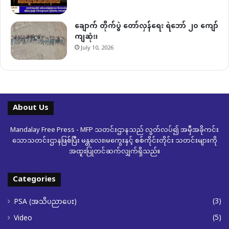
ချောက် တိုက်ပွဲ တော်လှန်ရေး ရဲဘော် ၂၀ ကျော်
ကျဆုံး၊
July 10, 2026
About Us
Mandalay Free Press - MFP သတင်းဌာနသည် လွတ်လပ်၍ အမှီအခိုကင်း
သောသတင်းဌာနဖြစ်ပြီး မန္တလေး၊မကွေးနှင့် စစ်ကိုင်းတိုင်း သတင်းများကို
အထူးပြုတင်ဆက်လျှက်ရှိသည်။
Categories
(3)
PSA (အသိပညာပေး)
(5)
Video