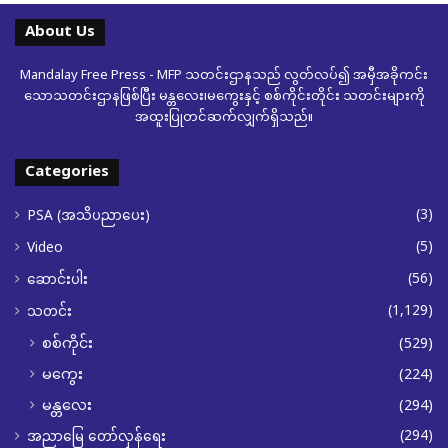
About Us
Mandalay Free Press - MFP သတင်းဌာနသည် လွတ်လပ်၍ အမှီအခိုကင်း
သောသတင်းဌာနဖြစ်ပြီး မန္တလေး၊မကွေးနှင့် စစ်ကိုင်းတိုင်း သတင်းများကို
အထူးပြုတင်ဆက်လျှက်ရှိသည်။
Categories
(3)
PSA (အသိပညာပေး)
(5)
Video
(56)
ဆောင်းပါး
(1,129)
သတင်း
စစ်ကိုင်း
(529)
မကွေး
(224)
မန္တလေး
(294)
(294)
အညာမြေ တော်လှန်ရေး