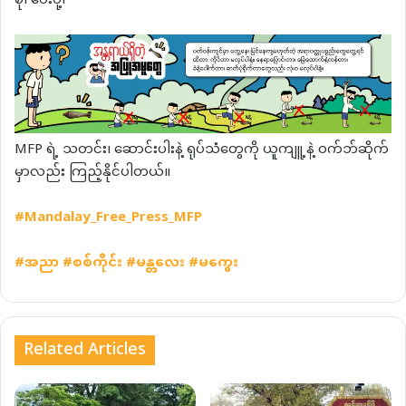
စု၊ ပေးပို့၊
MFP ရဲ့ သတင်း၊ ဆောင်းပါးနဲ့ ရုပ်သံတွေကို ယူကျူ့နဲ့ ဝက်ဘ်ဆိုက်
မှာလည်း ကြည့်နိုင်ပါတယ်။
#Mandalay_Free_Press_MFP
#
အညာ
#
စစ်ကိုင်း
#
မန္တလေး
#
မကွေး
Related Articles