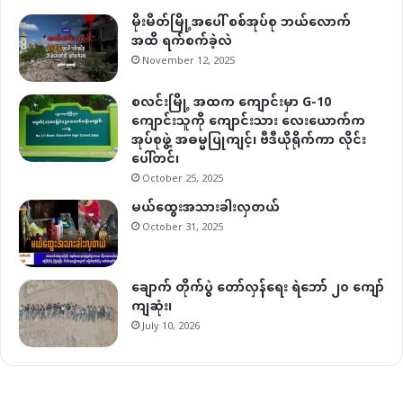
မိုးမိတ်မြို့အပေါ် စစ်အုပ်စု ဘယ်လောက်
အထိ ရက်စက်ခဲ့လဲ
November 12, 2025
စလင်းမြို့ အထက ကျောင်းမှာ G-10
ကျောင်းသူကို ကျောင်းသား လေးယောက်က
အုပ်စုဖွဲ့ အဓမ္မပြုကျင့်၊ ဗီဒီယိုရိုက်ကာ လိုင်း
ပေါ်တင်၊
October 25, 2025
မယ်ထွေးအသားခါးလှတယ်
October 31, 2025
ချောက် တိုက်ပွဲ တော်လှန်ရေး ရဲဘော် ၂၀ ကျော်
ကျဆုံး၊
July 10, 2026