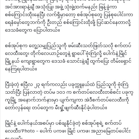
အင်အားရာနဲ့ချီ အသုံးပြု၊ အဖွဲ့ သုံးဖွဲ့ထက်မနည်း ဖြန့်ခွဲကာ
စစ်ကြောင်းထိုးနေပြီး လက်ရှိမှာတော့ စစ်အုပ်စုတွေ ပြန်စုပေါင်းကာ
ရေနံမှော်တွေဘက်ကို ဦးတည် စစ်ကြောင်းထိုးဖို့ ပြင်ဆင်နေတာလို့
ဒေသခံတွေက ပြောပါတယ်။
စစ်အုပ်စုက တွေ့သမျှပြည်သူကို ဖမ်းဆီးသတ်ဖြတ်သလို စက်တပ်
လေထီးတွေ၊ တိုက်လေယာဉ်တွေနဲ့ ရွာပေါ် ဗုံးကြဲလို့ ပေါက်နဲ့မြိုင်
မြို့နယ် ကျေးရွာတွေက ဒေသခံ သောင်းနဲ့ချီ ထွက်ပြေး တိမ်းရှောင်
နေကြရပါတယ်။
ပြီးခဲ့တဲ့ ဧပြီလ ၂၃ ရက်ကလည်း ပခုက္ကူနယ်ထဲ ပြည်သူကို ဗုံးကြဲ
သတ်ပြီး ပြန်လာတဲ့ တပ်မ ၁၀၁ က စက်တပ်လေထီးတစ်စင်း ပခုက္
ကူမြို့ အနောက်ဘက်နားမှာ ပျက်ကျကာ အဲဒီစက်တပ်လေထီးကို
တော်လှန်ရေး တပ်တွေက မီးရှို့ဖျက်ဆီးနိုင်ခဲ့ပါတယ်။
မြိုင်နဲ့ ပေါက်နယ်အစပ်မှာ ပစ်ချနိုင်ခဲ့တဲ့ စစ်အုပ်စုရဲ့ စက်တပ်
လေထီး/Photo – ပေါက် ပကဖ၊ မြိုင် ပကဖ၊ အညာမြေတပ်ပေါင်း