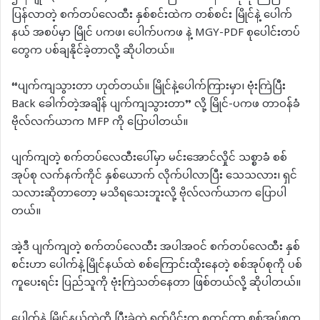
ပြန်လာတဲ့ စက်တပ်လေထီး နှစ်စင်းထဲက တစ်စင်း မြိုင်နဲ့ ပေါက်
နယ် အစပ်မှာ မြိုင် ပကဖ၊ ပေါက်ပကဖ နဲ့ MGY-PDF စုပေါင်းတပ်
တွေက ပစ်ချနိုင်ခဲ့တာလို့ ဆိုပါတယ်။
“ပျက်ကျသွားတာ ဟုတ်တယ်။ မြိုင်နဲ့ပေါက်ကြားမှာ၊ ဗုံးကြဲပြီး
Back ခေါက်တဲ့အချိန် ပျက်ကျသွားတာ” လို့ မြိုင်-ပကဖ တာဝန်ခံ
ဗိုလ်လက်ယာက MFP ကို ပြောပါတယ်။
ပျက်ကျတဲ့ စက်တပ်လေထီးပေါ်မှာ မင်းအောင်လှိုင် သစ္စာခံ စစ်
အုပ်စု လက်နက်ကိုင် နှစ်ယောက် လိုက်ပါလာပြီး သေသလား၊ ရှင်
သလားဆိုတာတော့ မသိရသေးဘူးလို့ ဗိုလ်လက်ယာက ပြောပါ
တယ်။
အဲ့ဒီ ပျက်ကျတဲ့ စက်တပ်လေထီး အပါအဝင် စက်တပ်လေထီး နှစ်
စင်းဟာ ပေါက်နဲ့မြိုင်နယ်ထဲ စစ်ကြောင်းထိုးနေတဲ့ စစ်အုပ်စုကို ပစ်
ကူပေးရင်း ပြည်သူကို ဗုံးကြဲသတ်နေတာ ဖြစ်တယ်လို့ ဆိုပါတယ်။
ပေါက်နဲ့ မြိုင်နယ်ထဲကို ပြီးခဲ့တဲ့ ရက်ပိုင်းက စတင်ကာ စစ်အုပ်စုက