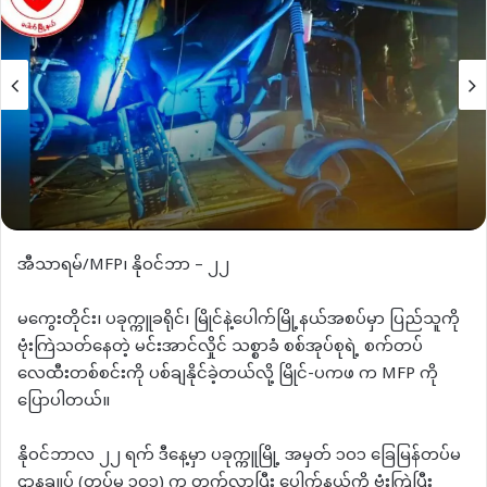
အီသာရမ်/MFP၊ နိုဝင်ဘာ – ၂၂
မကွေးတိုင်း၊ ပခုက္ကူခရိုင်၊ မြိုင်နဲ့ပေါက်မြို့နယ်အစပ်မှာ ပြည်သူကို
ဗုံးကြဲသတ်နေတဲ့ မင်းအာင်လှိုင် သစ္စာခံ စစ်အုပ်စုရဲ့ စက်တပ်
လေထီးတစ်စင်းကို ပစ်ချနိုင်ခဲ့တယ်လို့ မြိုင်-ပကဖ က MFP ကို
ပြောပါတယ်။
နိုဝင်ဘာလ ၂၂ ရက် ဒီနေ့မှာ ပခုက္ကူမြို့ အမှတ် ၁၀၁ ခြေမြန်တပ်မ
ဌာနချုပ် (တပ်မ ၁၀၁) က တက်လာပြီး ပေါက်နယ်ကို ဗုံးကြဲပြီး