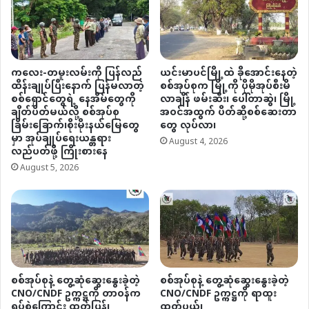
ကလေး-တမူးလမ်းကို ပြန်လည်
ယင်းမာပင်မြို့ထဲ ခိုအောင်းနေတဲ့
ထိန်းချုပ်ပြီးနောက် ပြန်မလာတဲ့
စစ်အုပ်စုက မြို့ကို ပိုမိုအုပ်စီးမိ
စစ်ရှောင်တွေရဲ့ နေအိမ်တွေကို
လာချိန် ဖမ်းဆီး၊ ပေါ်တာဆွဲ၊ မြို့
ချိတ်ပိတ်မယ်လို့ စစ်အုပ်စု
အဝင်အထွက် ပိတ်ဆို့စစ်ဆေးတာ
ခြိမ်းခြောက်၊စိုးမိုးနယ်မြေတွေ
တွေ လုပ်လာ၊
မှာ အုပ်ချုပ်ရေးယန္တရား
August 4, 2026
လည်ပတ်ဖို့ ကြိုးစားနေ
August 5, 2026
စစ်အုပ်စုနဲ့ တွေ့ဆုံဆွေးနွေးခဲ့တဲ့
စစ်အုပ်စုနဲ့ တွေ့ဆုံဆွေးနွေးခဲ့တဲ့
CNO/CNDF ဥက္ကဋ္ဌကို တာဝန်က
CNO/CNDF ဥက္ကဋ္ဌကို ရာထူး
ရပ်စဲကြောင်း ထုတ်ပြန်၊
ထုတ်ပယ်၊