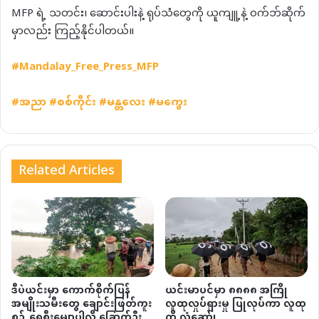
MFP ရဲ့ သတင်း၊ ဆောင်းပါးနဲ့ ရုပ်သံတွေကို ယူကျူ့နဲ့ ဝက်ဘ်ဆိုက်
မှာလည်း ကြည့်နိုင်ပါတယ်။
#Mandalay_Free_Press_MFP
#အညာ
#
စစ်ကိုင်း
#
မန္တလေး
#
မကွေး
Related Articles
ဒီပဲယင်းမှာ ကောက်စိုက်ပြန်
ယင်းမာပင်မှာ ၈၈၈၈ အကြို
အမျိုးသမီးတွေ ချောင်းဖြတ်ကူး
လူထုလှုပ်ရှားမှု ပြုလုပ်ကာ လူထု
စဉ် ရေစီးမျောပါလို့ ခြောက်ဦး
ကို လှုံ့ဆော်၊