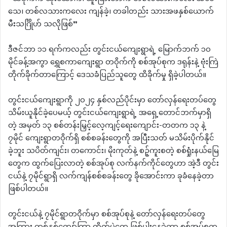
သေ၊ တစ်လသားကလေး ကျန်ခဲ့၊ တခါတည်း သားအဖနှစ်ယောက်
မီးသင်္ဂြိုဟ် သလိုဖြစ်”
ဒီဇင်ဘာ ၁၁ ရက်ကလည်း တွင်းငယ်ကျေးရွာရဲ့ မြောက်ဘက် ၁၀
မိုင်ခန့်အကွာ ရွှေစကာကျေးရွာ တဝိုက်ကို စစ်အုပ်စုက ဒရုန်းနဲ့ ဗုံးကြဲ
တိုက်ခိုက်တာကြောင့် ဒေသခံပြည်သူတွေ ထိခိုက်မှု ရှိခဲ့ပါတယ်။
တွင်းငယ်ကျေးရွာကို ၂၀၂၄ နှစ်လည်ပိုင်းမှာ တော်လှန်ရေးတပ်တွေ
သိမ်းယူနိုင်ခဲ့ပေမယ့် တွင်းငယ်ကျေးရွာရဲ့ အရှေ့တောင်ဘက်မှာရှိ
တဲ့ အမှတ် ၁၃ စစ်တန်းမြှင့်လေ့ကျင့်ရေးကျောင်း-တတက ၁၃ နဲ့
၇မိုင် ကျေးရွာတဝိုက်ရှိ စစ်စခန်းတွေကို အပြီးသတ် မသိမ်းပိုက်နိုင်
ခဲ့ဘူး သပိတ်ကျင်း၊ တကောင်း၊ မိုးကုတ်နဲ့ စဉ့်ကူးစတဲ့ စစ်ရှုံးနယ်မြေ
တွေက ထွက်ပြေးလာတဲ့ စစ်အုပ်စု လက်နက်ကိုင်တွေဟာ အဲ့ဒီ တွင်း
ငယ်နဲ့ ၇မိုင်ရွာရှိ လက်ကျန်စစ်စခန်းတွေ ခိုအောင်းကာ ခုခံနေခဲ့တာ
ဖြစ်ပါတယ်။
တွင်းငယ်နဲ့ ၇မိုင်ရွာတဝိုက်မှာ စစ်အုပ်စုနဲ့ တော်လှန်ရေးတပ်တွေ