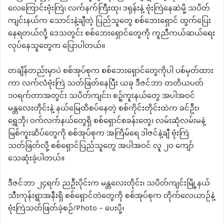
လေကြောင်းဗုံးကြဲ၊ လက်နက်ကြီးထု၊ ဒရုန်းနဲ့ ဗုံးကြဲနေဆဲမို့ သပိတ်
ကျင်းနယ်က သောင်းနဲ့ချီတဲ့ ပြည်သူတွေ စစ်ဘေးရှောင် ထွက်ပြေး
နေရတယ်လို့ ဒေသတွင်း စစ်ဘေးရှောင်တွေကို ကူညီကယ်ဆယ်ရေး
လုပ်နေသူတွေက ပြောပါတယ်။
တချိန်တည်းမှာပဲ စစ်အုပ်စုက စစ်ဘေးရှောင်တွေကိုပါ ပစ်မှတ်ထား
ကာ လက်လံဗုံးကြဲ သတ်ဖြတ်နေပြီး ယခု ဒီဇင်ဘာ တတိယပတ်
၁၀ရက်တာအတွင်း သပိတ်ကျင်း၊ စဉ့်ကူးနယ်တွေ အပါအဝင်
မန္တလေးတိုင်းနဲ့ နယ်မြေထိစပ်နေတဲ့ စစ်ကိုင်းတိုင်းထဲက ခင်ဦး၊
ရွှေဘို၊ ဝက်လက်နယ်တွေရှိ စစ်ရှောင်စခန်းတွေ၊ လမ်းဆုံလမ်းမနဲ့
မြစ်ကူးဆိပ်တွေကို စစ်အုပ်စုက အကြိမ်ရေ ဒါဇင်နဲ့ချီ ဗုံးကြဲ
သတ်ဖြတ်လို့ စစ်ရှောင်ပြည်သူတွေ အပါအဝင် လူ ၂၀ ကျော်
သေဆုံးခဲ့ပါတယ်။
ဒီဇင်ဘာ ၂၄ရက် ညဦးပိုင်းက မန္တလေးတိုင်း၊ သပိတ်ကျင်းမြို့နယ်
သီးကုန်းရွာအနီးရှိ စစ်ရှောင်တဲတွေကို စစ်အုပ်စုက တိုက်လေယာဉ်နဲ့
ဗုံးကြဲသတ်ဖြတ်ခဲ့စဉ်/Photo – ပေးပို့၊