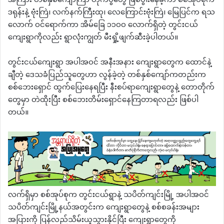
အကြား တစ်နှစ်ကျော်ကြာ တိုက်ပွဲတွေ ဖြစ်ပွါးနေခဲ့ကာ စစ်အုပ်စုက
ဒရုန်းနဲ့ ဗုံးကြဲ၊ လက်နက်ကြီးထု၊ လေကြောင်းဗုံးကြဲ၊ မြေပြင်က ရသ
လောက် ဝင်ရောက်ကာ အိမ်ခြေ ၁၁၀၀ လောက်ရှိတဲ့ တွင်းငယ်
ကျေးရွာကိုလည်း ရွာလုံးကျွတ် မီးရှို့ဖျက်ဆီးခဲ့ပါတယ်။
တွင်းငယ်ကျေးရွာ အပါအဝင် အနီးအနား ကျေးရွာတွေက ထောင်နဲ့
ချီတဲ့ ဒေသခံပြည်သူတွေဟာ လွန်ခဲ့တဲ့ တစ်နှစ်ကျော်ကတည်းက
စစ်ဘေးရှောင် ထွက်ပြေးနေရပြီး နီးစပ်ရာကျေးရွာတွေနဲ့ တောတိုက်
တွေမှာ တဲထိုးပြီး စစ်ဘေးတိမ်းရှောင်နေကြတာရလည်း ဖြစ်ပါ
တယ်။
လက်ရှိမှာ စစ်အုပ်စုက တွင်းငယ်ရွာနဲ့ သပိတ်ကျင်းမြို့ အပါအဝင်
သပိတ်ကျင်းမြို့နယ်အတွင်းက ကျေးရွာတွေနဲ့ စစ်စခန်းအများ
အပြားကို ပြန်လည်သိမ်းယူသွားနိုင်ပြီး ကျေးရွာတွေကို