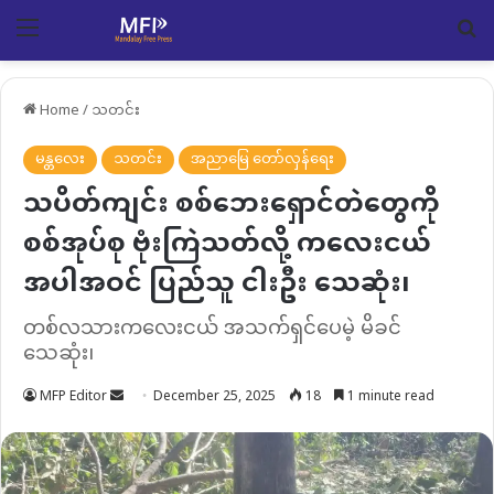
Menu
Se
Home
/
သတင်း
မန္တလေး
သတင်း
အညာမြေ တော်လှန်ရေး
သပိတ်ကျင်း စစ်ဘေးရှောင်တဲတွေကို
စစ်အုပ်စု ဗုံးကြဲသတ်လို့ ကလေးငယ်
အပါအဝင် ပြည်သူ ငါးဦး သေဆုံး၊
တစ်လသားကလေးငယ် အသက်ရှင်ပေမဲ့ မိခင်
သေဆုံး၊
Send
MFP Editor
December 25, 2025
18
1 minute read
an
email