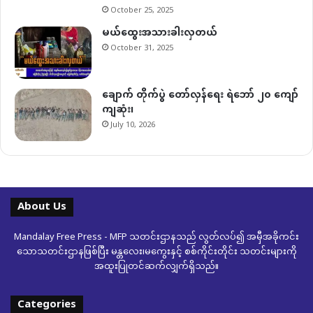
October 25, 2025
မယ်ထွေးအသားခါးလှတယ်
October 31, 2025
ချောက် တိုက်ပွဲ တော်လှန်ရေး ရဲဘော် ၂၀ ကျော်
ကျဆုံး၊
July 10, 2026
About Us
Mandalay Free Press - MFP သတင်းဌာနသည် လွတ်လပ်၍ အမှီအခိုကင်း
သောသတင်းဌာနဖြစ်ပြီး မန္တလေး၊မကွေးနှင့် စစ်ကိုင်းတိုင်း သတင်းများကို
အထူးပြုတင်ဆက်လျှက်ရှိသည်။
Categories