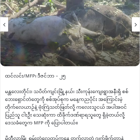
ထင်လင်း/MFP၊ ဒီဇင်ဘာ – ၂၅
မန္တလေးတိုင်း၊ သပိတ်ကျင်းမြို့နယ်၊ သီးကုန်းကျေးရွာအနီးရှိ စစ်
ဘေးရှောင်တဲတွေကို စစ်အုပ်စုက မနေ့ကညပိုင်း အကြောင်းမဲ့
တိုက်လေယာဉ်နဲ့ ဗုံးကြဲသတ်ဖြတ်လို့ ကလေးသူငယ် အပါအဝင်
ပြည်သူ ငါးဦး သေဆုံးကာ ထိခိုက်ဒဏ်ရာရသူတွေ ရှိခဲ့တယ်လို့
ဒေသခံတွေက MFP ကို ပြောပါတယ်။
မိတ္ထီလာမြို့ ရှမ်းတဲလေတပ်ကနေ တက်လာတဲ့ ဂျက်ဖိုက်တာနဲ့