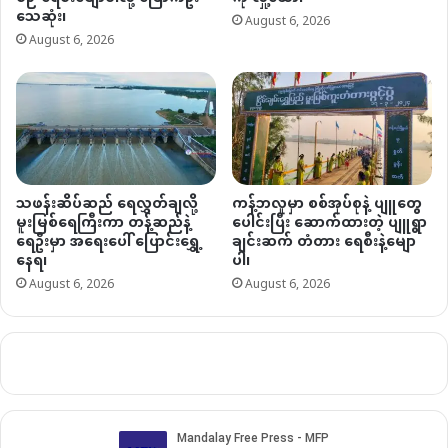
သေဆုံး၊
August 6, 2026
August 6, 2026
သဖန်းဆိပ်ဆည် ရေလွှတ်ချလို့
ကန့်ဘလူမှာ စစ်အုပ်စုနဲ့ ပျူတွေ
မူးမြစ်ရေကြီးကာ တန့်ဆည်နဲ့
ပေါင်းပြီး ဆောက်ထားတဲ့ ပျူရွာ
ရေဦးမှာ အရေးပေါ် ပြောင်းရွှေ့
ချင်းဆက် တံတား ရေစီးနဲ့မျော
နေရ၊
ပါ၊
August 6, 2026
August 6, 2026