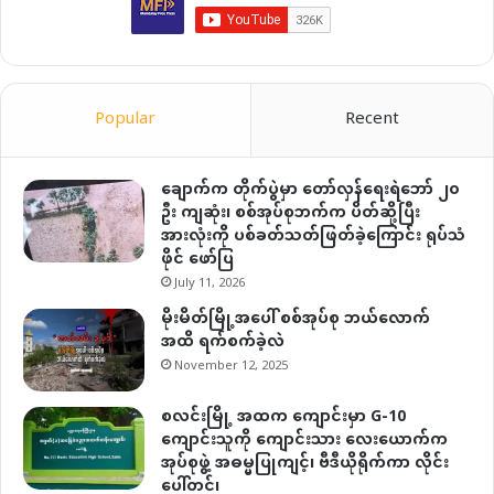
Popular
Recent
ချောက်က တိုက်ပွဲမှာ တော်လှန်ရေးရဲဘော် ၂၀
ဦး ကျဆုံး၊ စစ်အုပ်စုဘက်က ပိတ်ဆို့ပြီး
အားလုံးကို ပစ်ခတ်သတ်ဖြတ်ခဲ့ကြောင်း ရုပ်သံ
ဖိုင် ဖော်ပြ
July 11, 2026
မိုးမိတ်မြို့အပေါ် စစ်အုပ်စု ဘယ်လောက်
အထိ ရက်စက်ခဲ့လဲ
November 12, 2025
စလင်းမြို့ အထက ကျောင်းမှာ G-10
ကျောင်းသူကို ကျောင်းသား လေးယောက်က
အုပ်စုဖွဲ့ အဓမ္မပြုကျင့်၊ ဗီဒီယိုရိုက်ကာ လိုင်း
ပေါ်တင်၊