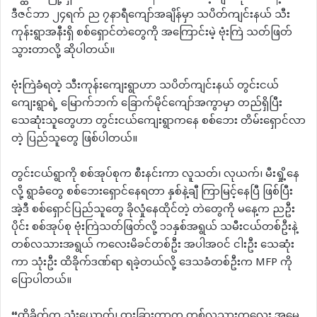
ဒီဇင်ဘာ ၂၄ရက် ည ၇နာရီကျော်အချိန်မှာ သပိတ်ကျင်းနယ် သီး
ကုန်းရွာအနီးရှိ စစ်ရှောင်တဲတွေကို အကြောင်းမဲ့ ဗုံးကြဲ သတ်ဖြတ်
သွားတာလို့ ဆိုပါတယ်။
ဗုံးကြဲခံရတဲ့ သီးကုန်းကျေးရွာဟာ သပိတ်ကျင်းနယ် တွင်းငယ်
ကျေးရွာရဲ့ မြောက်ဘက် ခြောက်မိုင်‌ကျော်အကွာမှာ တည်ရှိပြီး
သေဆုံးသူတွေဟာ တွင်းငယ်ကျေးရွာကနေ စစ်ဘေး တိမ်းရှောင်လာ
တဲ့ ပြည်သူတွေ ဖြစ်ပါတယ်။
တွင်းငယ်ရွာကို စစ်အုပ်စုက စီးနင်းကာ လူသတ်၊ လုယက်၊ မီးရှို့နေ
လို့ ရွာခံတွေ စစ်ဘေးရှောင်နေရတာ နှစ်နဲ့ချီ ကြာမြင့်နေပြီ ဖြစ်ပြီး
အဲ့ဒီ စစ်ရှောင်ပြည်သူတွေ ခိုလှုံနေထိုင်တဲ့ တဲတွေကို မနေ့က ညဦး
ပိုင်း စစ်အုပ်စု ဗုံးကြဲသတ်ဖြတ်လို့ ၁၁နှစ်အရွယ် သမီးငယ်တစ်ဦးနဲ့
တစ်လသားအရွယ် ကလေးမိခင်တစ်ဦး အပါအဝင် ငါးဦး သေဆုံး
ကာ သုံးဦး ထိခိုက်ဒဏ်ရာ ရခဲ့တယ်လို့ ဒေသခံတစ်ဦးက MFP ကို
ပြောပါတယ်။
“ထိခိုက်က သုံးယောက်၊ ထူးခြားတာက တစ်လသားကလေး အမေ