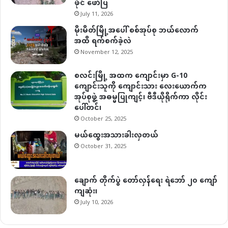
ဖိုင် ဖော်ပြ
July 11, 2026
မိုးမိတ်မြို့အပေါ် စစ်အုပ်စု ဘယ်လောက်
အထိ ရက်စက်ခဲ့လဲ
November 12, 2025
စလင်းမြို့ အထက ကျောင်းမှာ G-10
ကျောင်းသူကို ကျောင်းသား လေးယောက်က
အုပ်စုဖွဲ့ အဓမ္မပြုကျင့်၊ ဗီဒီယိုရိုက်ကာ လိုင်း
ပေါ်တင်၊
October 25, 2025
မယ်ထွေးအသားခါးလှတယ်
October 31, 2025
ချောက် တိုက်ပွဲ တော်လှန်ရေး ရဲဘော် ၂၀ ကျော်
ကျဆုံး၊
July 10, 2026