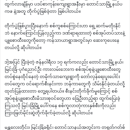
ထွက်လာချိန်မှာ ပဒပ်စာကုန်းကျေးရွာအနီးမှာ တောင်သာမြို့နယ်ပ
ကဖ နဲ့အတူ တိုက်ပွဲဖြစ်ခဲ့တာ ဖြစ်ပါတယ်။
တိုက်ပွဲဖြစ်ပွားပြီးနောက် စစ်ကူစစ်ကြောင်းဟာ ရှေ့ဆက်မတိုးနိုင်
ဘဲ နောက်ကြောင်းပြန်လှည့်ကာ ဒဏ်ရာရထားတဲ့ စစ်အုပ်တပ်သားနဲ့
ပျုစောထီးတွေကိုတော့ ကန်သာယာရွာအတွင်းမှာ ဆေးကုပေးနေ
တယ်လို့ ဆိုပါတယ်။
ဒါ့အပြင် ပြီးခဲ့တဲ့ ဇန်နဝါရီလ ၁၇ ရက်ကလည်း တောင်သာမြို့နယ်၊
မြင်းခြံ-ပုဂံညောင်ဦး ကားလမ်းဘေးက စစ်အုပ်စုနဲ့ပျုစောထီးတွေ
တပ်စွဲနေထိုင်နေတဲ့ တမိုက်သာကျေးရွာကို တော်လှန်ရေးပူးပေါင်း
တပ်တွေက ဝင်ရောက်စီးနင်းကာ ဘန်ကာတွေကို သိမ်းနိုင်ခဲ့တယ်လို့
ထုတ်ပြန်ထားတာ တွေ့ရပါတယ်။ စီးနင်းတိုက်ခိုက်မှုကြောင့် စစ်
အုပ်စုနဲ့ပျုစောထီးမိသားစုဝင်တွေဟာ ခြေဦးတည့်ရာ ထွက်ပြေးခဲ့
ကြသလို မြင်းခြံမြို့ပေါ်ကနေ စစ်ကူလာတဲ့ကားနှစ်စီးကိုလည်း
ကြားဖြတ်မိုင်းဆွဲတိုက်ခိုက်ခဲ့တယ်လို့ ဆိုပါတယ်။
မန္တလေးတိုင်း၊ မြင်းခြံခရိုင်၊ တောင်သာနယ်အတွင်းက တရုတ်ဂတ်စ်