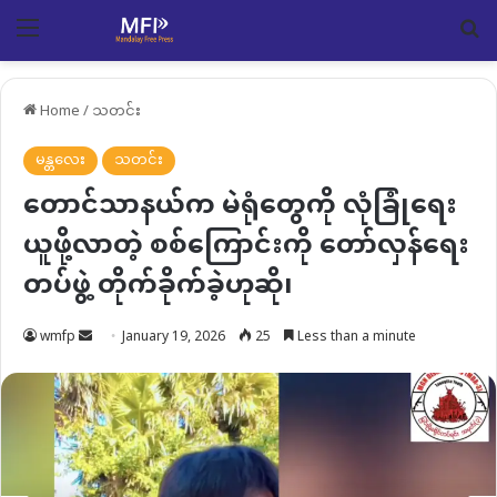
Menu
Se
Home
/
သတင်း
မန္တလေး
သတင်း
တောင်သာနယ်က မဲရုံတွေကို လုံခြုံရေး
ယူဖို့လာတဲ့ စစ်ကြောင်းကို တော်လှန်ရေး
တပ်ဖွဲ့ တိုက်ခိုက်ခဲ့ဟုဆို၊
Send
wmfp
January 19, 2026
25
Less than a minute
an
email