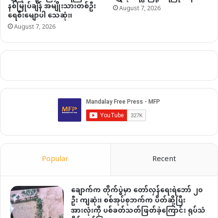
နစ်မြုပ်ချိန် အမျိုးသားတစ်ဦး
August 7, 2026
ရေစီးမျောပါ သေဆုံး၊
August 7, 2026
Popular
Recent
ချောက်က တိုက်ပွဲမှာ တော်လှန်ရေးရဲဘော် ၂၀
ဦး ကျဆုံး၊ စစ်အုပ်စုဘက်က ပိတ်ဆို့ပြီး
အားလုံးကို ပစ်ခတ်သတ်ဖြတ်ခဲ့ကြောင်း ရုပ်သံ