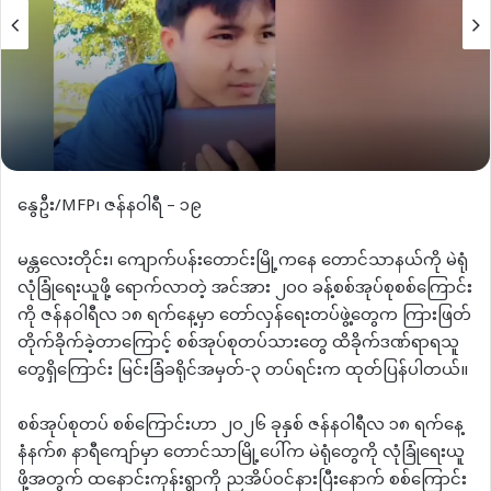
နွေဦး/MFP၊ ဇန်နဝါရီ – ၁၉
မန္တလေးတိုင်း၊ ကျောက်ပန်းတောင်းမြို့ကနေ တောင်သာနယ်ကို မဲရုံ
လုံခြုံရေးယူဖို့ ရောက်လာတဲ့ အင်အား ၂၀၀ ခန့်စစ်အုပ်စုစစ်ကြောင်း
ကို ဇန်နဝါရီလ ၁၈ ရက်နေ့မှာ တော်လှန်ရေးတပ်ဖွဲ့တွေက ကြားဖြတ်
တိုက်ခိုက်ခဲ့တာကြောင့် စစ်အုပ်စုတပ်သားတွေ ထိခိုက်ဒဏ်ရာရသူ
တွေရှိကြောင်း မြင်းခြံခရိုင်အမှတ်-၃ တပ်ရင်းက ထုတ်ပြန်ပါတယ်။
စစ်အုပ်စုတပ် စစ်ကြောင်းဟာ ၂၀၂၆ ခုနှစ် ဇန်နဝါရီလ ၁၈ ရက်နေ့
နံနက်၈ နာရီကျော်မှာ တောင်သာမြို့ပေါ်က မဲရုံတွေကို လုံခြုံရေးယူ
ဖို့အတွက် ထနောင်းကုန်းရွာကို ညအိပ်ဝင်နားပြီးနောက် စစ်ကြောင်း