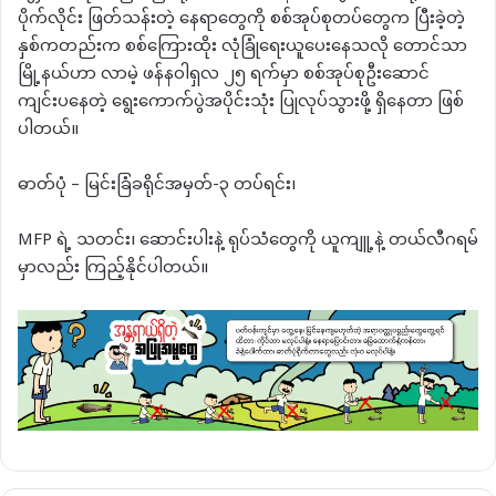
ပိုက်လိုင်း ဖြတ်သန်းတဲ့ နေရာတွေကို စစ်အုပ်စုတပ်တွေက ပြီးခဲ့တဲ့
နှစ်ကတည်းက စစ်ကြေားထိုး လုံခြုံရေးယူပေးနေသလို တောင်သာ
မြို့နယ်ဟာ လာမဲ့ ဖန်နဝါရှလ ၂၅ ရက်မှာ စစ်အုပ်စုဦးဆောင်
ကျင်းပနေတဲ့ ရွေးကောက်ပွဲအပိုင်းသုံး ပြုလုပ်သွားဖို့ ရှိနေတာ ဖြစ်
ပါတယ်။
ဓာတ်ပုံ – မြင်းခြံခရိုင်အမှတ်-၃ တပ်ရင်း၊
MFP ရဲ့ သတင်း၊ ဆောင်းပါးနဲ့ ရုပ်သံတွေကို ယူကျူ့နဲ့ တယ်လီဂရမ်
မှာလည်း ကြည့်နိုင်ပါတယ်။