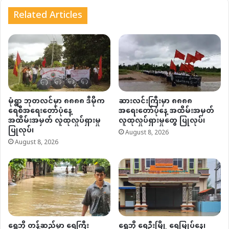
Related Articles
မုံရွာ ဘုတလင်မှာ ၈၈၈၈ ဒီမိုက
ဆားလင်းကြီးမှာ ၈၈၈၈
ရေစီအရေးတော်ပုံနေ့
အရေးတော်ပုံနေ့ အထိမ်းအမှတ်
အထိမ်းအမှတ် လူထုလှုပ်ရှားမှု
လူထုလှုပ်ရှားမှုတွေ ပြုလုပ်၊
ပြုလုပ်၊
August 8, 2026
August 8, 2026
ရွှေဘို တန့်ဆည်မှာ ရေကြီး
ရွှေဘို ရေဦးမြို့ ရေမြုပ်နေ၊