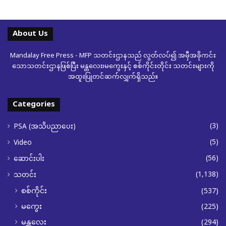
About Us
Mandalay Free Press - MFP သတင်းဌာနသည် လွတ်လပ်၍ အမှီအခိုကင်း
သောသတင်းဌာနဖြစ်ပြီး မန္တလေး၊မကွေးနှင့် စစ်ကိုင်းတိုင်း သတင်းများကို
အထူးပြုတင်ဆက်လျှက်ရှိသည်။
Categories
(3)
PSA (အသိပညာပေး)
(5)
Video
(56)
ဆောင်းပါး
(1,138)
သတင်း
စစ်ကိုင်း
(537)
မကွေး
(225)
မန္တလေး
(294)