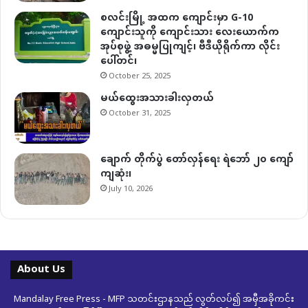
စလင်းမြို့ အထက ကျောင်းမှာ G-10
ကျောင်းသူကို ကျောင်းသား လေးယောက်က
အုပ်စုဖွဲ့ အဓမ္မပြုကျင့်၊ ဗီဒီယိုရိုက်ကာ လိုင်း
ပေါ်တင်၊
October 25, 2025
မယ်ထွေးအသားခါးလှတယ်
October 31, 2025
ချောက် တိုက်ပွဲ တော်လှန်ရေး ရဲဘော် ၂၀ ကျော်
ကျဆုံး၊
July 10, 2026
About Us
Mandalay Free Press - MFP သတင်းဌာနသည် လွတ်လပ်၍ အမှီအခိုကင်း