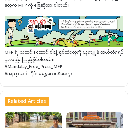
တွေက MFP ကို ဖြေဆိုထားပါတယ်။
MFP ရဲ့ သတင်း၊ ဆောင်းပါးနဲ့ ရုပ်သံတွေကို ယူကျူ့နဲ့ တယ်လီဂရမ်
မှာလည်း ကြည့်နိုင်ပါတယ်။
#Mandalay_Free_Press_MFP
#အညာ #စစ်ကိုင်း #မန္တလေး #မကွေး
Related Articles