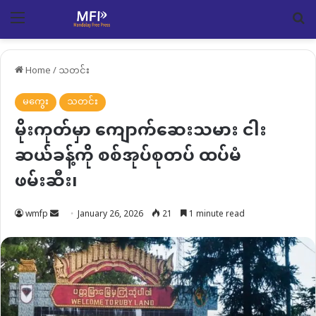
Menu
Se
Home
/
သတင်း
မကွေး
သတင်း
မိုးကုတ်မှာ ကျောက်ဆေးသမား ငါး
ဆယ်ခန့်ကို စစ်အုပ်စုတပ် ထပ်မံ
ဖမ်းဆီး၊
Send
wmfp
January 26, 2026
21
1 minute read
an
email