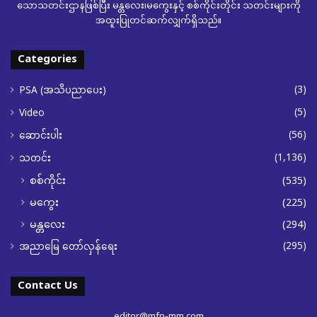
သောသတင်းဌာနဖြစ်ပြီး မန္တလေး၊မကွေးနှင့် စစ်ကိုင်းတိုင်း သတင်းများကို
အထူးပြုတင်ဆက်လျှက်ရှိသည်။
Categories
(3)
PSA (အသိပညာပေး)
(5)
Video
(56)
ဆောင်းပါး
(1,136)
သတင်း
စစ်ကိုင်း
(535)
မကွေး
(225)
မန္တလေး
(294)
(295)
အညာမြေ တော်လှန်ရေး
Contact Us