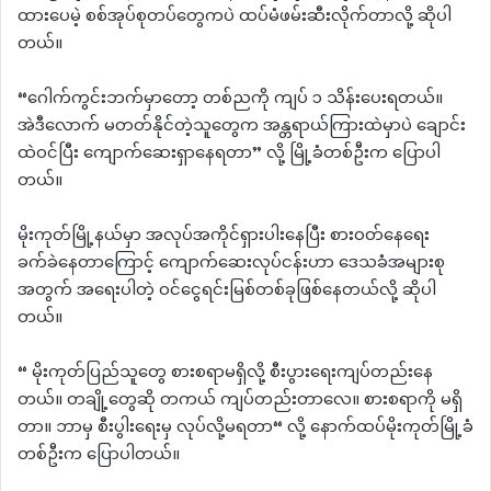
ထားပေမဲ့ စစ်အုပ်စုတပ်တွေကပဲ ထပ်မံဖမ်းဆီးလိုက်တာလို့ ဆိုပါ
တယ်။
“ဂေါက်ကွင်းဘက်မှာတော့ တစ်ညကို ကျပ် ၁ သိန်းပေးရတယ်။
အဲဒီလောက် မတတ်နိုင်တဲ့သူတွေက အန္တရာယ်ကြားထဲမှာပဲ ချောင်း
ထဲဝင်ပြီး ကျောက်ဆေးရှာနေရတာ” လို့ မြို့ခံတစ်ဦးက ပြောပါ
တယ်။
မိုးကုတ်မြို့နယ်မှာ အလုပ်အကိုင်ရှားပါးနေပြီး စားဝတ်နေရေး
ခက်ခဲနေတာကြောင့် ကျောက်ဆေးလုပ်ငန်းဟာ ဒေသခံအများစု
အတွက် အရေးပါတဲ့ ဝင်ငွေရင်းမြစ်တစ်ခုဖြစ်နေတယ်လို့ ဆိုပါ
တယ်။
“ မိုးကုတ်ပြည်သူတွေ စားစရာမရှိလို့ စီးပွားရေးကျပ်တည်းနေ
တယ်။ တချို့တွေဆို တကယ် ကျပ်တည်းတာလေ။ စားစရာကို မရှိ
တာ။ ဘာမှ စီးပွါးရေးမှ လုပ်လို့မရတာ“ လို့ နောက်ထပ်မိုးကုတ်မြို့ခံ
တစ်ဦးက ပြောပါတယ်။