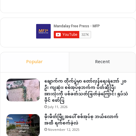
Popular
Recent
ချောက်က တိုက်ပွဲမှာ တော်လှန်ရေးရဲဘော် ၂၀
ဦး ကျဆုံး၊ စစ်အုပ်စုဘက်က ပိတ်ဆို့ပြီး
အားလုံးကို ပစ်ခတ်သတ်ဖြတ်ခဲ့ကြောင်း ရုပ်သံ
ဖိုင် ဖော်ပြ
July 11, 2026
မိုးမိတ်မြို့အပေါ် စစ်အုပ်စု ဘယ်လောက်
အထိ ရက်စက်ခဲ့လဲ
November 12, 2025