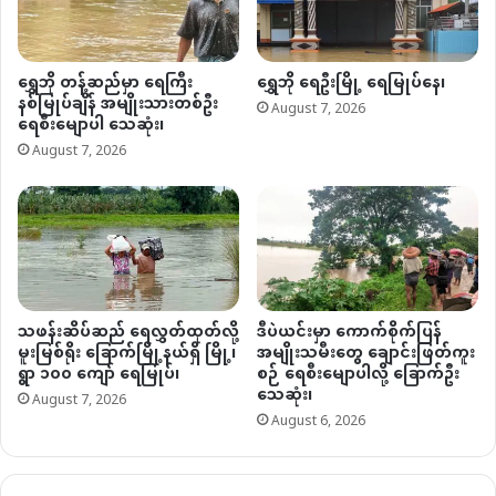
ရွှေဘို တန့်ဆည်မှာ ရေကြီး
ရွှေဘို ရေဦးမြို့ ရေမြုပ်နေ၊
နစ်မြုပ်ချိန် အမျိုးသားတစ်ဦး
August 7, 2026
ရေစီးမျောပါ သေဆုံး၊
August 7, 2026
သဖန်းဆိပ်ဆည် ရေလွှတ်ထုတ်လို့
ဒီပဲယင်းမှာ ကောက်စိုက်ပြန်
မူးမြစ်ရိုး ခြောက်မြို့နယ်ရှိ မြို့၊
အမျိုးသမီးတွေ ချောင်းဖြတ်ကူး
ရွာ ၁၀၀ ကျော် ရေမြုပ်၊
စဉ် ရေစီးမျောပါလို့ ခြောက်ဦး
သေဆုံး၊
August 7, 2026
August 6, 2026