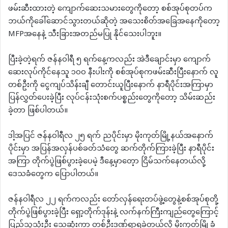
ဖမ်းဆီးထားတဲ့ ကျောက်ဆေးသမားတွေကိုတော့ စစ်အုပ်စုတပ်က
ဘယ်ကိုခေါ်ဆောင်သွားတယ်ဆိုတဲ့ အသေးစိတ်အခြေအနေကိုတော့
MFPအနေနဲ့ သီးခြားအတည်မပြု နိုင်သေးပါဘူး။
ပြီးခဲ့တဲ့ရက် ဇန်နဝါရီ ၅ ရက်နေ့ကလည်း အဲဒီချောင်းမှာ ကျောက်
ဆေးလုပ်ကိုင်နေသူ ၁၀၀ နီးပါးကို စစ်အုပ်စုကဖမ်းဆီးပြီးနောက် လူ
တစ်ဦးကို ငွေကျပ်သိန်းချီ တောင်းယူပြီးနောက် နာရီပိုင်းအကြာမှာ
ပြန်လွှတ်ပေးခဲ့ပြီး လုပ်ငန်းသုံးစက်ပစ္စည်းတွေကိုတော့ သိမ်းဆည်း
ခဲ့တာ ဖြစ်ပါတယ်။
ဒါ့အပြင် ဇန်နဝါရီလ ၂၅ ရက် ညပိုင်းမှာ မိုးကုတ်မြို့နယ်အနောက်
ပိုင်းမှာ အပြန်အလှန်ပစ်ခတ်သံတွေ ဆက်တိုက်ကြားခဲ့ပြီး နာရီပိုင်း
အကြာ တိုက်ပွဲဖြစ်ပွားခဲ့ပေမဲ့ ဒီနေ့မှာတေ့ာ ငြိမ်သက်နေတယ်လို့
ဒေသခံတွေက ပြောပါတယ်။
ဇန်နဝါရီလ ၂၂ ရက်ကလည်း တော်လှန်ရေးတပ်ဖွဲ့တွေနဲ့စစ်အုပ်စုတို့
တိုက်ပွဲဖြစ်ပွားခဲ့ပြီး ရှော့တိုက်ဒုန်းနဲ့ လက်နက်ကြီးကျည်တွေကြောင့်
ပြည်သူသုံးဦး သေဆုံးကာ တစ်ဦးဒဏ်ရာရခဲ့တယ်လို့ မိုးကုတ်မြို့ခံ