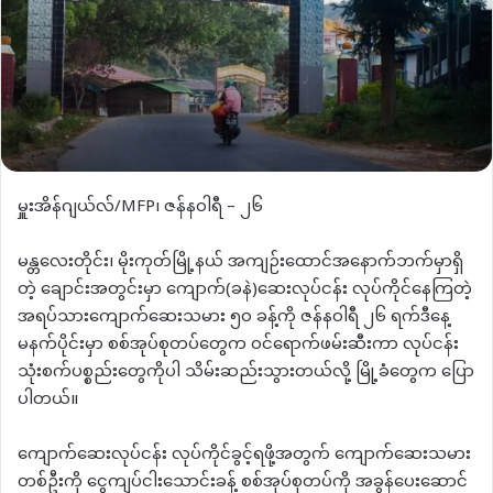
မှူးအိန်ဂျယ်လ်/MFP၊ ဇန်နဝါရီ – ၂၆
မန္တလေးတိုင်း၊ မိုးကုတ်မြို့နယ် အကျဉ်းထောင်အနောက်ဘက်မှာရှိ
တဲ့ ချောင်းအတွင်းမှာ ကျောက်(ခနဲ)ဆေးလုပ်ငန်း လုပ်ကိုင်နေကြတဲ့
အရပ်သားကျောက်ဆေးသမား ၅၀ ခန့်ကို ဇန်နဝါရီ ၂၆ ရက်ဒီနေ့
မနက်ပိုင်းမှာ စစ်အုပ်စုတပ်တွေက ဝင်ရောက်ဖမ်းဆီးကာ လုပ်ငန်း
သုံးစက်ပစ္စည်းတွေကိုပါ သိမ်းဆည်းသွားတယ်လို့ မြို့ခံတွေက ပြော
ပါတယ်။
ကျောက်ဆေးလုပ်ငန်း လုပ်ကိုင်ခွင့်ရဖို့အတွက် ကျောက်ဆေးသမား
တစ်ဦးကို ငွေကျပ်ငါးသောင်းခန့် စစ်အုပ်စုတပ်ကို အခွန်ပေးဆောင်