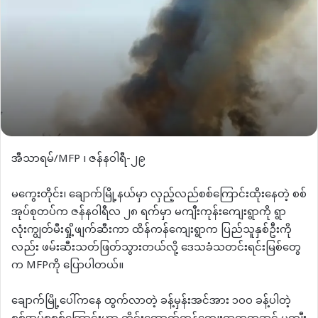
အီသာရမ်/MFP ၊ ဇန်နဝါရီ-၂၉
မကွေးတိုင်း၊ ချောက်မြို့နယ်မှာ လှည့်လည်စစ်ကြောင်းထိုးနေတဲ့ စစ်
အုပ်စုတပ်က ဇန်နဝါရီလ ၂၈ ရက်မှာ မကျီးကုန်းကျေးရွာကို ရွာ
လုံးကျွတ်မီးရှို့ဖျက်ဆီးကာ ထိန်ကန်ကျေးရွာက ပြည်သူနှစ်ဦးကို
လည်း ဖမ်းဆီးသတ်ဖြတ်သွားတယ်လို့ ဒေသခံသတင်းရင်းမြစ်တွေ
က MFPကို ပြောပါတယ်။
ချောက်မြို့ပေါ်ကနေ ထွက်လာတဲ့ ခန့်မှန်းအင်အား ၁၀၀ ခန့်ပါတဲ့