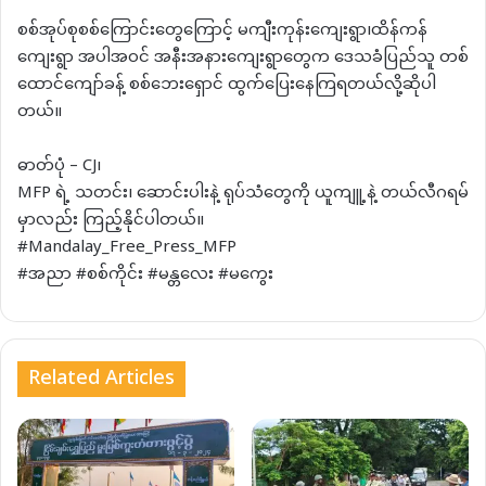
စစ်အုပ်စုစစ်ကြောင်းတွေကြောင့် မကျီးကုန်းကျေးရွာ၊ထိန်ကန်
ကျေးရွာ အပါအဝင် အနီးအနားကျေးရွာတွေက ဒေသခံပြည်သူ တစ်
ထောင်ကျော်ခန့် စစ်ဘေးရှောင် ထွက်ပြေးနေကြရတယ်လို့ဆိုပါ
တယ်။
ဓာတ်ပုံ – CJ၊
MFP ရဲ့ သတင်း၊ ဆောင်းပါးနဲ့ ရုပ်သံတွေကို ယူကျူ့နဲ့ တယ်လီဂရမ်
မှာလည်း ကြည့်နိုင်ပါတယ်။
#Mandalay_Free_Press_MFP
#အညာ #စစ်ကိုင်း #မန္တလေး #မကွေး
Related Articles