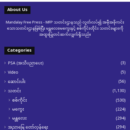
About Us
Mandalay Free Press - MFP သတင်းဌာနသည် လွတ်လပ်၍ အမှီအခိုကင်း
သောသတင်းဌာနဖြစ်ပြီး မန္တလေး၊မကွေးနှင့် စစ်ကိုင်းတိုင်း သတင်းများကို
အထူးပြုတင်ဆက်လျှက်ရှိသည်။
Categories
(3)
PSA (အသိပညာပေး)
(5)
Video
(56)
ဆောင်းပါး
(1,130)
သတင်း
စစ်ကိုင်း
(530)
မကွေး
(224)
မန္တလေး
(294)
(294)
အညာမြေ တော်လှန်ရေး