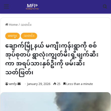
Menu
Se
Home
/
သတင်း
မကွေး
သတင်း
ချောက်မြို့နယ် မကျီးကုန်းရွာကို စစ်
အုပ်စုတပ် ရွာလုံးကျွတ်မီးရှို့ဖျက်ဆီး
ကာ အရပ်သားနှစ်ဦးကို ဖမ်းဆီး
သတ်ဖြတ်၊
Send
wmfp
January 29, 2026
25
Less than a minute
an
email