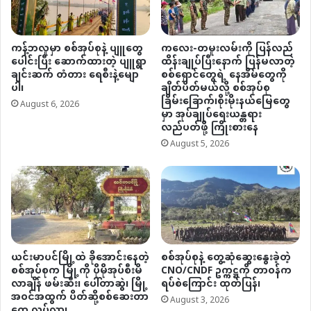
ကန့်ဘလူမှာ စစ်အုပ်စုနဲ့ ပျူတွေ
ကလေး-တမူးလမ်းကို ပြန်လည်
ပေါင်းပြီး ဆောက်ထားတဲ့ ပျူရွာ
ထိန်းချုပ်ပြီးနောက် ပြန်မလာတဲ့
ချင်းဆက် တံတား ရေစီးနဲ့မျော
စစ်ရှောင်တွေရဲ့ နေအိမ်တွေကို
ပါ၊
ချိတ်ပိတ်မယ်လို့ စစ်အုပ်စု
ခြိမ်းခြောက်၊စိုးမိုးနယ်မြေတွေ
August 6, 2026
မှာ အုပ်ချုပ်ရေးယန္တရား
လည်ပတ်ဖို့ ကြိုးစားနေ
August 5, 2026
ယင်းမာပင်မြို့ထဲ ခိုအောင်းနေတဲ့
စစ်အုပ်စုနဲ့ တွေ့ဆုံဆွေးနွေးခဲ့တဲ့
စစ်အုပ်စုက မြို့ကို ပိုမိုအုပ်စီးမိ
CNO/CNDF ဥက္ကဋ္ဌကို တာဝန်က
လာချိန် ဖမ်းဆီး၊ ပေါ်တာဆွဲ၊ မြို့
ရပ်စဲကြောင်း ထုတ်ပြန်၊
အဝင်အထွက် ပိတ်ဆို့စစ်ဆေးတာ
August 3, 2026
တွေ လုပ်လာ၊