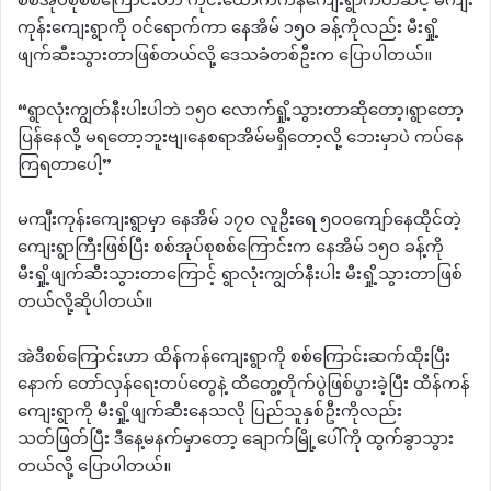
စစ်အုပ်စုစစ်ကြောင်းဟာ ကိုင်းထောက်ကန်ကျေးရွာကတဆင့် မကျီး
ကုန်းကျေးရွာကို ဝင်ရောက်ကာ နေအိမ် ၁၅၀ ခန့်ကိုလည်း မီးရှို့
ဖျက်ဆီးသွားတာဖြစ်တယ်လို့ ဒေသခံတစ်ဦးက ပြောပါတယ်။
“ရွာလုံးကျွတ်နီးပါးပါဘဲ ၁၅၀ လောက်ရှို့သွားတာဆိုတော့၊ရွာတော့
ပြန်နေလို့ မရတော့ဘူးဗျ၊နေစရာအိမ်မရှိတော့လို့ ဘေးမှာပဲ ကပ်နေ
ကြရတာပေါ့”
မကျီးကုန်းကျေးရွာမှာ နေအိမ် ၁၇၀ လူဦးရေ ၅၀၀ကျော်နေထိုင်တဲ့
ကျေးရွာကြီးဖြစ်ပြီး စစ်အုပ်စုစစ်ကြောင်းက နေအိမ် ၁၅၀ ခန့်ကို
မီးရှို့ဖျက်ဆီးသွားတာကြောင့် ရွာလုံးကျွတ်နီးပါး မီးရှို့သွားတာဖြစ်
တယ်လို့ဆိုပါတယ်။
အဲဒီစစ်ကြောင်းဟာ ထိန်ကန်ကျေးရွာကို စစ်ကြောင်းဆက်ထိုးပြီး
နောက် တော်လှန်ရေးတပ်တွေနဲ့ ထိတွေ့တိုက်ပွဲဖြစ်ပွားခဲ့ပြီး ထိန်ကန်
ကျေးရွာကို မီးရှို့ဖျက်ဆီးနေသလို ပြည်သူနှစ်ဦးကိုလည်း
သတ်ဖြတ်ပြီး ဒီနေ့မနက်မှာတော့ ချောက်မြို့ပေါ်ကို ထွက်ခွာသွား
တယ်လို့ ပြောပါတယ်။