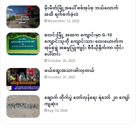
မိုးမိတ်မြို့အပေါ် စစ်အုပ်စု ဘယ်လောက်
အထိ ရက်စက်ခဲ့လဲ
November 12, 2025
စလင်းမြို့ အထက ကျောင်းမှာ G-10
ကျောင်းသူကို ကျောင်းသား လေးယောက်က
အုပ်စုဖွဲ့ အဓမ္မပြုကျင့်၊ ဗီဒီယိုရိုက်ကာ လိုင်း
ပေါ်တင်၊
October 25, 2025
မယ်ထွေးအသားခါးလှတယ်
October 31, 2025
ချောက် တိုက်ပွဲ တော်လှန်ရေး ရဲဘော် ၂၀ ကျော်
ကျဆုံး၊
July 10, 2026