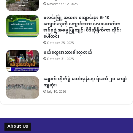
November 12, 2025
စလင်းမြို့ အထက ကျောင်းမှာ G-10
ကျောင်းသူကို ကျောင်းသား လေးယောက်က
အုပ်စုဖွဲ့ အဓမ္မပြုကျင့်၊ ဗီဒီယိုရိုက်ကာ လိုင်း
ပေါ်တင်၊
October 25, 2025
မယ်ထွေးအသားခါးလှတယ်
October 31, 2025
ချောက် တိုက်ပွဲ တော်လှန်ရေး ရဲဘော် ၂၀ ကျော်
ကျဆုံး၊
July 10, 2026
About Us