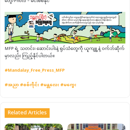
တွေ/Photo – မင်းစစ်နိုင်
MFP ရဲ့ သတင်း၊ ဆောင်းပါးနဲ့ ရုပ်သံတွေကို ယူကျူ့နဲ့ ဝက်ဘ်ဆိုက်
မှာလည်း ကြည့်နိုင်ပါတယ်။
#Mandalay_Free_Press_MFP
#
အညာ
#
စစ်ကိုင်း
#
မန္တလေး
#
မကွေး
Related Articles