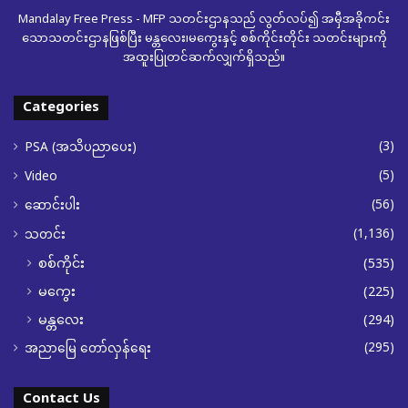
Mandalay Free Press - MFP သတင်းဌာနသည် လွတ်လပ်၍ အမှီအခိုကင်း
သောသတင်းဌာနဖြစ်ပြီး မန္တလေး၊မကွေးနှင့် စစ်ကိုင်းတိုင်း သတင်းများကို
အထူးပြုတင်ဆက်လျှက်ရှိသည်။
Categories
(3)
PSA (အသိပညာပေး)
(5)
Video
(56)
ဆောင်းပါး
(1,136)
သတင်း
စစ်ကိုင်း
(535)
မကွေး
(225)
မန္တလေး
(294)
(295)
အညာမြေ တော်လှန်ရေး
Contact Us