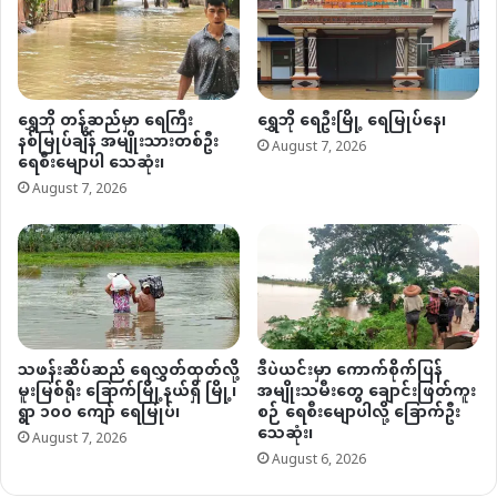
ရွှေဘို တန့်ဆည်မှာ ရေကြီး
ရွှေဘို ရေဦးမြို့ ရေမြုပ်နေ၊
နစ်မြုပ်ချိန် အမျိုးသားတစ်ဦး
August 7, 2026
ရေစီးမျောပါ သေဆုံး၊
August 7, 2026
သဖန်းဆိပ်ဆည် ရေလွှတ်ထုတ်လို့
ဒီပဲယင်းမှာ ကောက်စိုက်ပြန်
မူးမြစ်ရိုး ခြောက်မြို့နယ်ရှိ မြို့၊
အမျိုးသမီးတွေ ချောင်းဖြတ်ကူး
ရွာ ၁၀၀ ကျော် ရေမြုပ်၊
စဉ် ရေစီးမျောပါလို့ ခြောက်ဦး
သေဆုံး၊
August 7, 2026
August 6, 2026