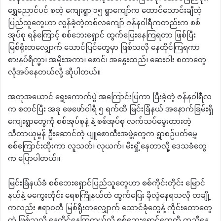
ရွှေညောင်ပင် စတဲ့ ကျေးရွာ ၁၅ ရွာကျော်က ထောင်သောင်းချီတဲ့
ပြည်သူတွေဟာ လွန်ခဲ့တဲ့တစ်လကျော် ဇန်နဝါရီကတည်းက စစ်
အုပ်စု ရန်ကြောင့် စစ်ဘေးရှောင် ထွက်ပြေးနေကြရတာ ဖြစ်ပြီး
မြစ်ရိုးတလျှောက် သောင်ပြင်တွေမှာ ဖြစ်သလို နေထိုင်ကြရကာ
စားနပ်ရိက္ခာ၊ အမိုးအကာ၊ စောင်၊ အနွေးထည်၊ ဆေးဝါး စတာတွေ
လိုအပ်နေတယ်လို့ ဆိုပါတယ်။
အတုအယောင် ရွေးကောက်ပွဲ အကြောင်းပြကာ ပြီးခဲ့တဲ့ ဇန်နဝါရီလ
က စတင်ပြီး အခု ဖေဖော်ဝါရီ ၅ ရက်ထိ မြင်းခြံနယ် အနောက်ခြမ်းရှိ
ကျေးရွာတွေကို စစ်အုပ်စုနဲ့ နဲ့ စစ်အုပ်စု လက်သပ်မွေးထားတဲ့
သီတာယုမွန် ဦးဆောင်တဲ့ ပျူစောထီးအဖွဲ့တွေက ရွာစဉ်ပတ်မွှေ
စစ်ကြောင်းထိုးကာ လူသတ်၊ လုယက်၊ မီးရှို့နေတာလို့ ဒေသခံတွေ
က ပြောပါတယ်။
မြင်းခြံနယ်ခံ စစ်ဘေးရှောင်ပြည်သူတွေဟာ စစ်ကိုင်းတိုင်း မြောင်
နယ်နဲ့ မကွေးတိုင်း ရေစကြိုနယ်ထဲ ထွက်ပြေး ခိုလှုံနေရသလို တချို့
ကလည်း ဧရာဝတီ မြစ်ရိုးတလျှောက် သောင်ခုံတွေနဲ့ ကိုင်းတောတွေ
ထဲ ဖြစ်သလို နေထိုင်နေကြတယ်လို့ စစ်ဘေးရှောင်တွေကို ကူညီနေ