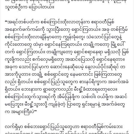
သူတစ်ဦးက ပြောပါတယ်။
“အရင်တစ်ပတ်က စစ်ကြောင်းထိုးလာတုန်းက ဧရာဝတီမြစ်
အနောက်ဖက်ကမ်းကို သွားပြီးတော့ ရှောင်ကြတယ်။ အခု တစ်ကြိမ်
စစ်ကြောင်းထိုးလာချိန်မှာတော့ ကျွန်းခုံတွေ၊ သဲသောင်ပြင်တွေနဲ့
ကိုင်းတောတွေ ထဲမှာ ရှောင်နေကြရတယ်။ တချို့ကတော့ မြို့ပေါ်
တက် ရှောင်ကြတယ်။ တချိုကျတော့ ရှောင်စရာနေရာ မရှိသလို မြစ်
ကူးဖို့ကလည်း စက်လှေမရှိတော့ အဆင်ပြေသလို ရှောင်နေရတာ။
အခုက သောင်ပြင်မှာက ဆောင်းနေဆိုပေမဲ့ နေ့လယ်ပိုင်းဆိုရင် တ
အားကိုပူတာ။ တချို့ စစ်ရှောင်တွေ နေမကောင်း ဖြစ်ကြတာတွေ
လည်း ရှိတယ်။ စစ်ရှောင်ပြည်သူတွေက စားနပ်ရိက္ခာက အခက်အခဲ
ရှိတယ်။ ဘေးနားက ရွာတွေကလည်း မီးရှို့ခံထားရတော့လေ။
စစ်ကြောင်းထွက်သွားရင်ကို အိမ်ပြန်ဖို့က သစ်၊ဝါး ဝယ်ဖို့က အဆင်
မပြေဘူး။ မီးရှို့သွားလို့ ကျန်ခဲ့တဲ့ ပြာတွေ ရှင်းရမှာနဲ့ အခက်ခဲတွေ
က အများကြီးပဲ”
လက်ရှိမှာ စစ်ဘေးရှောင်ပြည်သူတွေဟာ ဧရာဝတီမြစ်ကမ်းဘေး