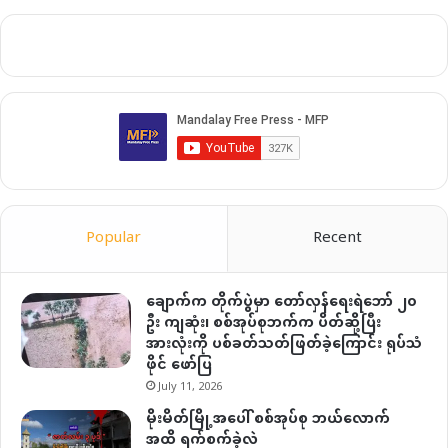
Popular
Recent
ချောက်က တိုက်ပွဲမှာ တော်လှန်ရေးရဲဘော် ၂၀
ဦး ကျဆုံး၊ စစ်အုပ်စုဘက်က ပိတ်ဆို့ပြီး
အားလုံးကို ပစ်ခတ်သတ်ဖြတ်ခဲ့ကြောင်း ရုပ်သံ
ဖိုင် ဖော်ပြ
July 11, 2026
မိုးမိတ်မြို့အပေါ် စစ်အုပ်စု ဘယ်လောက်
အထိ ရက်စက်ခဲ့လဲ