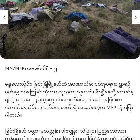
MN/MFP၊ ဖေဖော်ဝါရီ – ၅
မန္တလေးတိုင်း၊ မြင်းခြံမြို့နယ်ထဲ အာဏာသိမ်း စစ်အုပ်စုက ရွာစဉ်
ပတ်မွှေ စစ်ကြောင်းထိုးကာ လူသတ်၊ လုယက်၊ မီးရှို့နေလို့ ထောင်နဲ့
ချီတဲ့ ဒေသခံ ပြည်သူတွေ စစ်ဘေးတိမ်းရှောင်နေကြရပြီး စား
သောက်နေထိုင်ရေး ခက်ခဲနေတယ်လို့ ဒေသခံတွေက MFP ကို ပြော
ပါတယ်။
မြင်းခြံနယ် ပတ္တာ၊ နတ်ညွှန်း၊ ဒါးကျွန်း၊ သဲဖြူဝ၊ ပြည်တော်သာ၊
တန်ဆောင်း၊ သင်္ဘောတင်၊ ဒေါင့်သစ်၊ လေးဖြတ်ခုံ၊ အောင်ပြည်စိုး၊