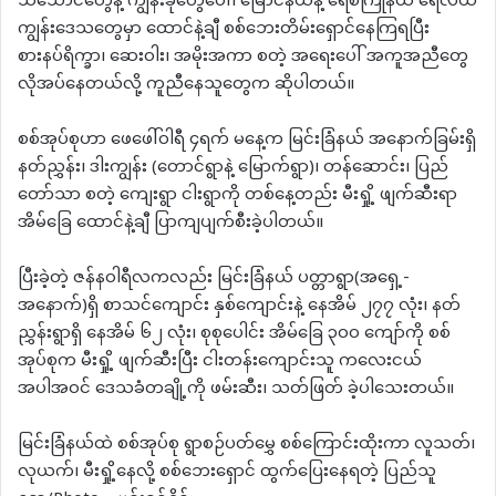
သဲသောင်တွေနဲ့ ကျွန်းခုံတွေပေါ်၊ မြောင်နယ်နဲ့ ရေစကြိုနယ် ရေလယ်
ကျွန်းဒေသတွေမှာ ထောင်နဲ့ချီ စစ်ဘေးတိမ်းရှောင်နေကြရပြီး
စားနပ်ရိက္ခာ၊ ဆေးဝါး၊ အမိုးအကာ စတဲ့ အရေးပေါ် အကူအညီတွေ
လိုအပ်နေတယ်လို့ ကူညီနေသူတွေက ဆိုပါတယ်။
စစ်အုပ်စုဟာ ဖေဖေါ်ဝါရီ ၄ရက် မနေ့က မြင်းခြံနယ် အနောက်ခြမ်းရှိ
နတ်ညွှန်း၊ ဒါးကျွန်း (တောင်ရွာနဲ့ မြောက်ရွာ)၊ တန်ဆောင်း၊ ပြည်
တော်သာ စတဲ့ ကျေးရွာ ငါးရွာကို တစ်နေ့တည်း မီးရှို့ ဖျက်ဆီးရာ
အိမ်ခြေ ထောင်နဲ့ချီ ပြာကျပျက်စီးခဲ့ပါတယ်။
ပြီးခဲ့တဲ့ ဇန်နဝါရီလကလည်း မြင်းခြံနယ် ပတ္တာရွာ(အရှေ့-
အနောက်)ရှိ စာသင်ကျောင်း နှစ်ကျောင်းနဲ့ နေအိမ် ၂၇၇ လုံး၊ နတ်
ညွှန်းရွာရှိ နေအိမ် ၆၂ လုံး၊ စုစုပေါင်း အိမ်ခြေ ၃၀၀ ကျော်ကို စစ်
အုပ်စုက မီးရှို့ ဖျက်ဆီးပြီး ငါးတန်းကျောင်းသူ ကလေးငယ်
အပါအဝင် ဒေသခံတချို့ကို ဖမ်းဆီး၊ သတ်ဖြတ် ခဲ့ပါသေးတယ်။
မြင်းခြံနယ်ထဲ စစ်အုပ်စု ရွာစဉ်ပတ်မွှေ စစ်ကြောင်းထိုးကာ လူသတ်၊
လုယက်၊ မီးရှို့နေလို့ စစ်ဘေးရှောင် ထွက်ပြေးနေရတဲ့ ပြည်သူ