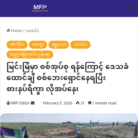
Menu
Se
Home
/
သတင်း
စစ်ကိုင်း
မကွေး
မန္တလေး
သတင်း
အညာမြေ တော်လှန်ရေး
မြင်းမြံမှာ စစ်အုပ်စု ရန်ကြောင့် ဒေသခံ
ထောင်ချီ စစ်ဘေးရှောင်နေရပြီး
စားနပ်ရိက္ခာ လိုအပ်နေ၊
Send
MFP Editor
February 5, 2026
21
1 minute read
an
email