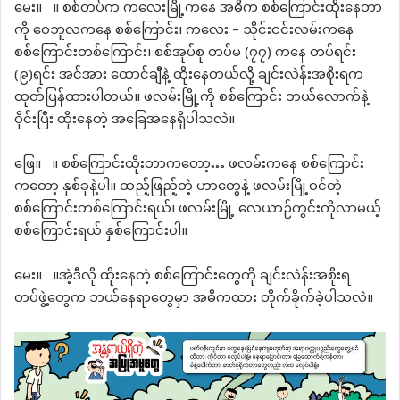
မေး။ ။ စစ်တပ်က ကလေးမြို့ကနေ အဓိက စစ်ကြောင်းထိုးနေတာ
ကို ဝေဘူလကနေ စစ်ကြောင်း၊ ကလေး – သိုင်းငင်းလမ်းကနေ
စစ်ကြောင်းတစ်ကြောင်း၊ စစ်အုပ်စု တပ်မ (၇၇) ကနေ တပ်ရင်း
(၉)ရင်း အင်အား ထောင်ချီနဲ့ ထိုးနေတယ်လို့ ချင်းလဲန်းအစိုးရက
ထုတ်ပြန်ထားပါတယ်။ ဖလမ်းမြို့ကို စစ်ကြောင်း ဘယ်လောက်နဲ့
ဝိုင်းပြီး ထိုးနေတဲ့ အခြေအနေရှိပါသလဲ။
ဖြေ။ ။ စစ်ကြောင်းထိုးတာကတော့… ဖလမ်းကနေ စစ်ကြောင်း
ကတော့ နှစ်ခုနဲ့ပါ။ ထည့်ဖြည့်တဲ့ ဟာတွေနဲ့ ဖလမ်းမြို့ဝင်တဲ့
စစ်ကြောင်းတစ်ကြောင်းရယ်၊ ဖလမ်းမြို့ လေယာဉ်ကွင်းကိုလာမယ့်
စစ်ကြောင်းရယ် နှစ်ကြောင်းပါ။
မေး။ ။အဲ့ဒီလို ထိုးနေတဲ့ စစ်ကြောင်းတွေကို ချင်းလဲန်းအစိုးရ
တပ်ဖွဲ့တွေက ဘယ်နေရာတွေမှာ အဓိကထား တိုက်ခိုက်ခဲ့ပါသလဲ။