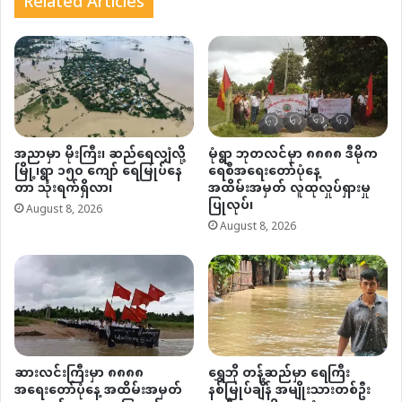
Related Articles
အညာမှာ မိုးကြီး၊ ဆည်ရေလျှံလို့
မုံရွာ ဘုတလင်မှာ ၈၈၈၈ ဒီမိုက
မြို့၊ရွာ ၁၅၀ ကျော် ရေမြုပ်နေ
ရေစီအရေးတော်ပုံနေ့
တာ သုံးရက်ရှိလာ၊
အထိမ်းအမှတ် လူထုလှုပ်ရှားမှု
ပြုလုပ်၊
August 8, 2026
August 8, 2026
ဆားလင်းကြီးမှာ ၈၈၈၈
ရွှေဘို တန့်ဆည်မှာ ရေကြီး
အရေးတော်ပုံနေ့ အထိမ်းအမှတ်
နစ်မြုပ်ချိန် အမျိုးသားတစ်ဦး