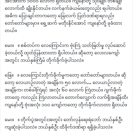
အင်အားက ၁၀၀၀ လောက် ရှိတယ်။ ကျနော်တို့ သုံးချိုး၊ တစ်ချိုး
လောက်ထိ ချိုးနိုင်တယ်။ လက်နက်ခဲယမ်းတွေလည်း ရပါတယ်။
အဓိက ပြောချင်တာကတော့ ခြေ၊လက် ပြတ်ဒဏ်ရာရလည်း
တော်တော်များမှာ။ ရှေ့ဆက် မတိုးနိုင်အောင် ကျနော်တို့ ခုခံထား
တယ်။
မေး။ ။ စစ်တပ်က လေကြောင်းက ဗုံးကြဲ သတ်ဖြတ်မှု လုပ်ဆောင်
ခဲ့တယ်လို့ ထုတ်ပြန်ထားတာ ရှိပါတယ်။ ဆိုတော့ လေးလကျော်
အတွင်း ဘယ်နှစ်ကြိမ် တိုက်ခိုက်ခဲ့ပါသလဲ။
ဖြေ။ ။ လေကြောင်းတိုက်ခိုက်မှုကတော့ တော်တော်များတယ်။ ဆို
တော့ လေယာဉ်လာတဲ့ အချိန်က ၅၀ လောက်… လေယာဉ်လာတဲ့
အချိန်က၊ တစ်ခါကြဲရင် အလုံး ၆၀ လောက် ကြဲတယ်။ ဂျက်ဖိုက်
တာတွေ ကလည်း ကြဲလာတယ်။ တောက်လျှောက် လက်ရှိအချိန်ထိ၊
ကျနော်တို့ ဗုံးအလုံး ၁၀၀ ကျော်ကတော့ တိုက်ခိုက်လာတာ ရှိတယ်။
မေး။ ။ တိုက်ပွဲအတွင်းအတွင်း တော်လှန်ရေးရဲဘော် ဘယ်နှစ်ဦး
ကျဆုံးခဲ့ပါသလဲ။ ဘယ်နှစ်ဦး ထိခိုက်ဒဏ်ရာ ရရှိခဲ့ပါသလဲ။