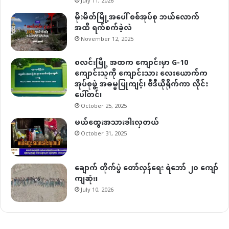
July 11, 2026
မိုးမိတ်မြို့အပေါ် စစ်အုပ်စု ဘယ်လောက်
အထိ ရက်စက်ခဲ့လဲ
November 12, 2025
စလင်းမြို့ အထက ကျောင်းမှာ G-10
ကျောင်းသူကို ကျောင်းသား လေးယောက်က
အုပ်စုဖွဲ့ အဓမ္မပြုကျင့်၊ ဗီဒီယိုရိုက်ကာ လိုင်း
ပေါ်တင်၊
October 25, 2025
မယ်ထွေးအသားခါးလှတယ်
October 31, 2025
ချောက် တိုက်ပွဲ တော်လှန်ရေး ရဲဘော် ၂၀ ကျော်
ကျဆုံး၊
July 10, 2026