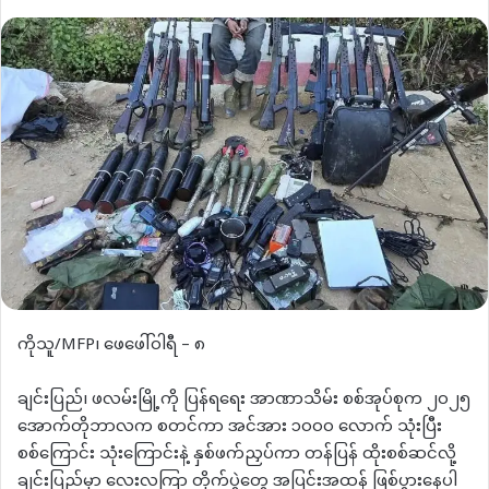
an
email
ကိုသူ/MFP၊ ဖေဖေါ်ဝါရီ – ၈
ချင်းပြည်၊ ဖလမ်းမြို့ကို ပြန်ရရေး အာဏာသိမ်း စစ်အုပ်စုက ၂၀၂၅
အောက်တိုဘာလက စတင်ကာ အင်အား ၁၀၀၀ လောက် သုံးပြီး
စစ်ကြောင်း သုံးကြောင်းနဲ့ နှစ်ဖက်ညှပ်ကာ တန်ပြန် ထိုးစစ်ဆင်လို့
ချင်းပြည်မှာ လေးလကြာ တိုက်ပွဲတွေ အပြင်းအထန် ဖြစ်ပွားနေပါ