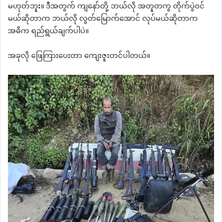
မဟုတ်ဘူး။ ဒီအတွက် ကျနော်တို့ ဘယ်လို အတူတကွ တိုက်ပွဲဝင်
မယ်ဆိုတာက ဘယ်လို လွတ်မြောက်အောင် လုပ်မယ်ဆိုတာက
အဓိက ရည်ရွယ်ချက်ပါပဲ။
အခုလို ဖြေကြားပေးတာ ကျေးဇူးတင်ပါတယ်။