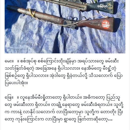
မေး။ ။ စစ်အုပ်စု စစ်ကြောင်းထိုးချိန်မှာ အရပ်သားတွေ ဖမ်းဆီး
သတ်ဖြတ်ခံရတဲ့ အခြေအနေ ရှိပါသလား။ နေအိမ်တွေ မီးရှို့တဲ့
ဖြစ်စဉ်တွေ ရှိပါသလား။ အဲ့ဒါတွေ ရှိခဲ့တယ်လို့ သိသလောက် ပြော
ပြပေးပါအုံး။
ဖြေ။ ။ လူနေအိမ်မီးရှိုတာတော့ ရှိပါတယ်။ အဓိကတော့ ပြည်သူ
တွေ ဖမ်းဆီးတာ ရှိတယ်။ တချို့နေရာတွေ ဖမ်းဆီးခံရတယ်။ သူတို့
က ကားနဲ့ လာနိုင်သလောက် လာပြီးတော့မှာ သူတို့က တောတိုး ပြီး
တော့ ကုန်းကြောင်းက လာပြီးမှာ ရွာတွေ ဖြတ်တာဆိုတော့…