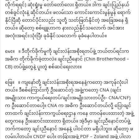
လိုက်ရရင်) ဆုံးရှုံးမှု တော်တော်လေး ရှိတယ်။ ဒါက ချင်းပြည်နယ်
တစ်ခွင်လုံးနဲ့ ဆိုင်တယ်။ ဖလမ်းသာ ကောင်းကောင်းမွန်မွန် ရောက်
နိုင်ပြီဆို တောင်ပိုင်းလည်း သူတို့ သတ်ဖြတ်နိုင်တဲ့ အခြေအနေ ရှိ
တယ်။ ဆိုတော့ စစ်ဗျူဟာက နားလည်နိုင်သလောက် အင်အား
အလုံးအရင်းသုံးပြီး ခုခံနိုင်သလောက် ခုခံနေပါတယ်။
မေး။ ။ ဒီတိုက်ခိုက်မှုကို ချင်းလဲန်းအစိုးရတပ်ဖွဲ့ ဘယ်တပ်ရင်းက
အဓိက တိုက်ခိုက်ခဲ့တာလဲ။ ချင်းညီနောင် (Chin Brotherhood –
CB) တပ်ဖွဲ့တွေနဲ့ ပူးတွဲ စစ်ဆင်ရေးလား။
ဖြေ။ ။ ကျနော်တို့ ချင်းလဲန်းအစိုးရအနေနဲ့ကတော့ အကုန်လုံးပါ
တယ်။ ဒီစစ်ကြောင်းကို ဦးဆောင်တဲ့ အဖွဲ့ကတော့ CNA (ချင်း
အမျိုးသား ကာကွယ်ရေးတပ်/ချင်းအမျိုးသားတပ်ဦး- CNA/CNF)
က ဦးဆောင်တာပေါ့။ CNA က အဓိက ဦးဆောင်တယ်လို့ ပြောချင်
တာထက် ချင်းလဲန်းကာကွယ်ရေးဌာန ကနေ တာဝန်ပေးထားတဲ့ အဖွဲ့
တွေကနေ ဦးဆောင်းထားတာ ရှိတယ်။ အဲ့ဒီမှာ ချင်းညီနောင်တပ်ဖွဲ့
ဘက်ကတော့ ချင်းညီနောင် အနေနဲ့ ပါဝင်တာ မရှိပါဘူး။ ဆိုတော့ ဖ
လမ်းပါတယ်။ CNDF ပေါ့။ တခြားအဖွဲ့ PDF – Zoland အဖွဲ့ ပါလာ