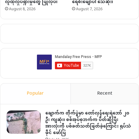
လူထုလှုပ်ရှားမှုတွေ ပြုလုပ်၊
ရေစီးမျောပါ သေဆုံး၊
August 8, 2026
August 7, 2026
Popular
Recent
ချောက်က တိုက်ပွဲမှာ တော်လှန်ရေးရဲဘော် ၂၀
ဦး ကျဆုံး၊ စစ်အုပ်စုဘက်က ပိတ်ဆို့ပြီး
အားလုံးကို ပစ်ခတ်သတ်ဖြတ်ခဲ့ကြောင်း ရုပ်သံ
ဖိုင် ဖော်ပြ