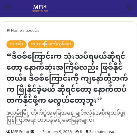
Menu
Se
Home
/
သတင်း
သတင်း
အညာမြေ တော်လှန်ရေး
“ဒီစစ်ကြောင်းက သုံးသပ်ရမယ်ဆိုရင်
တော့ နောက်ဆုံးအကြိမ်လည်း ဖြစ်နိုင်
တယ်။ ဒီစစ်ကြောင်းကို ကျနော်တို့ဘက်
က ဖြိုနိုင်ခဲ့မယ် ဆိုရင်တော့ နောက်ထပ်
တက်နိုင်ဖို့က မလွယ်တော့ဘူး”
ဖလမ်းမြို့ တိုက်ပွဲအခြေအနေ ချင်းလဲန်အစိုးရတပ်ဖွဲ့၊
ပြန်ကြားရေး တာဝန်ခံနဲ့ မေးမြန်းချက်၊
Send
MFP Editor
February 9, 2026
8
3 minutes read