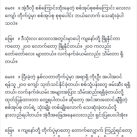
မေး။ ။ အဲ့ဒီလို စစ်ကြောင်းထိုးနေတဲ့ စစ်အုပ်စုစစ်ကြောင်း လေးလ
ကျော် တိုက်ပွဲမှာ စစ်အုပ်စု စုစုပေါင်း ဘယ်လောက် သေဆုံးခဲ့ပါ
သလဲ။
ဖြေ။ ။ ဒီသုံးလ၊ လေးလအတွင်းမှာပေါ့ ကျနော်တို့ ဖြိုနိုင်တာ
ကတော့ ၂၀၀ လောက်တော့ ဖြိုနိုင်တယ်။ ၂၀၀ ကလည်း
တော်တော်လေး များတယ်။ လက်နက်ခဲယမ်းလည်း သိမ်းတာ ရှိ
တယ်။
မေး။ ။ ပြီးခဲ့တဲ့ နှစ်လတာတိုက်ပွဲမှာ အရာရှိ ကိုးဦး အပါအဝင်
ရန်သူ ၂၀၀ ကျော် သုတ်သင်နိုင်ခဲ့တယ်၊ စစ်သုံ့ပန်းတွေ ဖမ်းဆီး ရရှိ
တယ်၊ လက်နက်ခဲယမ်း အများအပြား သိမ်းဆည်းရရှိခဲ့တယ်လို့
ထုတ်ပြန်ထားတာ တွေ့ရပါတယ်။ ဆိုတော့ အင်အားထောင်ချီရှိတဲ့
စစ်အုပ်စု တပ်ရဲ့ သုံးချိုး တစ်ချိုးလောက် သေဆုံးခဲ့တယ်လို့
နားလည်ရပါတယ်။ အဲ့ဒီအခြေအနေလေးလည်း ရှင်းပြပေးပါအုံး။
ဖြေ။ ။ ကျနော်တို့ တိုက်ပွဲမှာတော့ တောက်လျှောက် ကြည့်ရင်တော့