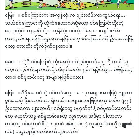
ဖြေ။ ။ စစ်ကြောင်းက အကုန်လုံးက ချင်းလဲန်းကာကွယ်ရေး…
ဘယ်စစ်ကြောင်းကို တိုက်နေတာလဲဆိုတော့ စစ်ကြောင်းထိုးတဲ့
နေရာတိုင်း ကျနော်တို့ အကုန်လုံး ဝင်တိုက်နေတာ။ ချင်းလဲန်း
ကာကွယ်ရေး ဝန်ကြီးဌာနကနေပြီးတော့ စစ်ကြောင်းကို ဦးဆောင်ပြီး
တော့ တားဆီး တိုက်ခိုက်နေတာပါ။
မေး။ ။ အဲ့ဒီ စစ်ကြောင်းထိုးနေတဲ့ စစ်အုပ်စုတပ်တွေကို ဘယ်သူ
တွေက ကွပ်ကဲနေတယ်လို့ သိရပါသလဲ။ ရှမ်း၊ ရခိုင်တို့က စစ်ရှုံးတွေ
လား။ စစ်မှုထမ်းတွေ အများစုဖြစ်မလား။
ဖြေ။ ။ ဒီဦးဆောင်တဲ့ စစ်တပ်တွေကတော့ အများအားဖြင့် ဗျူဟာ
မှူးအဆင့် ဦးဆောင်တာ ရှိတယ်။ အများအားဖြင့်တော့ တပ်မ (၉၉)
ဦးဆောင်တာ များတယ်။ စစ်ရှုံးတွေ မဟုတ်ဘဲနဲ့ စစ်မှုထမ်းဟောင်း
တွေ မဟုတ်ဘဲနဲ့ စစ်မှုထမ်းနေတဲ့ လူတွေပဲ။ အဲ့ဒီမှာ ပါလာတာ
ကတော့ စစ်ကောင်စီက အတင်းဖမ်းထားတဲ့ သူတွေပါသလို၊ ပျူစစ်
(ပစ) တွေလည်း တော်တော်များတယ်။