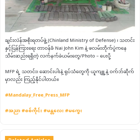
ချင်းလဲန်အစိုးရတပ်ဖွဲ့ (Chinland Ministry of Defense) ၊ သတင်း
နှင့်ပြန်ကြားရေး တာဝန်ခံ Nai John Kim နဲ့ ဖလမ်းတိုက်ပွဲကနေ
သိမ်းဆည်းရရှိတဲ့ လက်နက်ခဲယမ်းတွေ/Photo – ပေးပို့
MFP ရဲ့ သတင်း၊ ဆောင်းပါးနဲ့ ရုပ်သံတွေကို ယူကျူ့နဲ့ ဝက်ဘ်ဆိုက်
မှာလည်း ကြည့်နိုင်ပါတယ်။
#Mandalay_Free_Press_MFP
#
အညာ
#
စစ်ကိုင်း
#
မန္တလေး
#
မကွေး