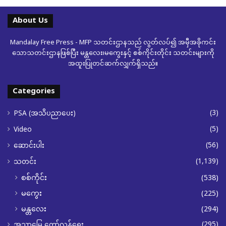
About Us
Mandalay Free Press - MFP သတင်းဌာနသည် လွတ်လပ်၍ အမှီအခိုကင်း
သောသတင်းဌာနဖြစ်ပြီး မန္တလေး၊မကွေးနှင့် စစ်ကိုင်းတိုင်း သတင်းများကို
အထူးပြုတင်ဆက်လျှက်ရှိသည်။
Categories
(3)
PSA (အသိပညာပေး)
(5)
Video
(56)
ဆောင်းပါး
(1,139)
သတင်း
စစ်ကိုင်း
(538)
မကွေး
(225)
မန္တလေး
(294)
(295)
အညာမြေ တော်လှန်ရေး