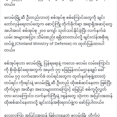
တယ်။
ဖလမ်းမြို့ဆီ ဦးတည်လာတဲ့ စစ်အုပ်စု စစ်ကြောင်းတွေကို ချင်း
တော်လှန်ရေးတပ်တွေက စောင့်ကြို တိုက်ခိုက်ရာ အရာရှိအဆင့်တွေ
အပါအဝင် စစ်အုပ်စု ၂၀၀ ကျော် သုတ်သင်နိုင်ခဲ့ပြီး လက်နက်ခဲ
ယမ်း အများအပြား သိမ်းဆည်း ရရှိထားတယ်လို့ ချင်းလဲန်အစိုးရ
တပ်ဖွဲ့ (Chinland Ministry of Defense) က ထုတ်ပြန်ထားပါ
တယ်။
စစ်အုပ်စုဟာ ဖလမ်းမြို့ ပြန်ရရေးနဲ့ ကလေး-ဖလမ်း လမ်းကြောင်း
ကို စိုးမိုးနိုင်ရေးအတွက် အမှတ် ၇၇ ခြေမြန်တပ်မဌာနချုပ် ခေါ်
တပ်မ ၇၇ လက်အောက်ခံ တပ်ရင်းတွေက ထုတ်နုတ်စုဖွဲ့ထားတဲ့
တပ်ရင်း ကိုးရင်းနဲ့ ဖလမ်းမြို့ဆီ ဦးတည် ထိုးစစ်ဆင်နေတာ ဖြစ်ပြီး
တိုက်ပွဲမှာ အထိနာ အသေများတာကြောင့် မြေပြင် စစ်ကူပို့လွှတ်
တာ၊ လေကြောင်း၊ လက်နက်ကြီးနဲ့ ဒရုန်းတွေ သုံးကာ အပြင်းအထန်
ထိုးစစ်ဆင်နေတာလို့ ချင်းလဲန်အစိုးရတပ်ဖွဲ့က ဖော်ပြပါတယ်။
လေးလကြာ အပြင်းအထန် ဖြစ်ပွားနေတဲ့ ဖလမ်းမြို့ တိုက်ပွဲ