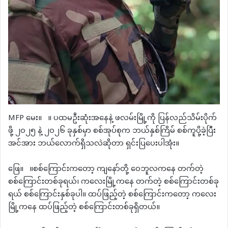
MFP မေး။ ။ ပထမဦးဆုံးအနေနဲ့ ဖလမ်းမြို့ကို ပြန်လည်သိမ်းပိုက်
ဖို့ ၂၀၂၅ နဲ့ ၂၀၂၆ ခုနှစ်မှာ စစ်အုပ်စုက ဘယ်နှစ်ကြိမ် စစ်ကူပို့ခဲ့ပြီး
အင်အား ဘယ်လောက်ရှိသလဲဆိုတာ ရှင်းပြပေးပါအုံး။
ဖြေ။ ။စစ်ကြောင်းကတော့ ကျနော်တို့ ဝေဘူလကနေ တက်တဲ့
စစ်ကြောင်းတစ်ခုရယ်၊ ကလေးမြို့ကနေ တက်တဲ့ စစ်ကြောင်းတစ်ခု
ရယ် စစ်ကြောင်းနှစ်ခုပါ။ ထပ်ဖြည့်တဲ့ စစ်ကြောင်းကတော့ ကလေး
မြို့ကနေ ထပ်ဖြည့်တဲ့ စစ်ကြောင်းတစ်ခုရှိတယ်။