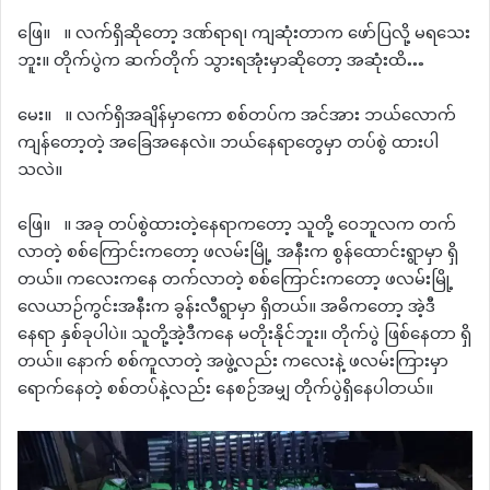
ဖြေ။ ။ လက်ရှိဆိုတော့ ဒဏ်ရာရ၊ ကျဆုံးတာက ဖော်ပြလို့ မရသေး
ဘူး။ တိုက်ပွဲက ဆက်တိုက် သွားရအုံးမှာဆိုတော့ အဆုံးထိ…
မေး။ ။ လက်ရှိအချိန်မှာကော စစ်တပ်က အင်အား ဘယ်လောက်
ကျန်တော့တဲ့ အခြေအနေလဲ။ ဘယ်နေရာတွေမှာ တပ်စွဲ ထားပါ
သလဲ။
ဖြေ။ ။ အခု တပ်စွဲထားတဲ့နေရာကတော့ သူတို့ ဝေဘူလက တက်
လာတဲ့ စစ်ကြောင်းကတော့ ဖလမ်းမြို့ အနီးက စွန်ထောင်းရွာမှာ ရှိ
တယ်။ ကလေးကနေ တက်လာတဲ့ စစ်ကြောင်းကတော့ ဖလမ်းမြို့
လေယာဉ်ကွင်းအနီးက ခွန်းလီရွာမှာ ရှိတယ်။ အဓိကတော့ အဲ့ဒီ
နေရာ နှစ်ခုပါပဲ။ သူတို့အဲ့ဒီကနေ မတိုးနိုင်ဘူး။ တိုက်ပွဲ ဖြစ်နေတာ ရှိ
တယ်။ နောက် စစ်ကူလာတဲ့ အဖွဲ့လည်း ကလေးနဲ့ ဖလမ်းကြားမှာ
ရောက်နေတဲ့ စစ်တပ်နဲ့လည်း နေစဉ်အမျှ တိုက်ပွဲရှိနေပါတယ်။