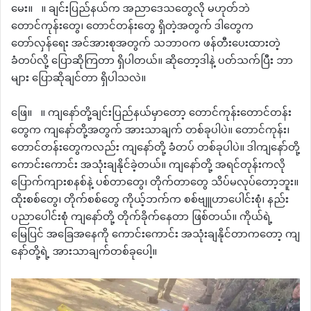
မေး။ ။ ချင်းပြည်နယ်က အညာဒေသတွေလို မဟုတ်ဘဲ
တောင်ကုန်းတွေ၊ တောင်တန်းတွေ ရှိတဲ့အတွက် ဒါတွေက
တော်လှန်ရေး အင်အားစုအတွက် သဘာဝက ဖန်တီးပေးထားတဲ့
ခံတပ်လို့ ပြောဆိုကြတာ ရှိပါတယ်။ ဆိုတော့ဒါနဲ့ ပတ်သက်ပြီး ဘာ
များ ပြောဆိုချင်တာ ရှိပါသလဲ။
ဖြေ။ ။ ကျနော်တို့ချင်းပြည်နယ်မှာတော့ တောင်ကုန်းတောင်တန်း
တွေက ကျနော်တို့အတွက် အားသာချက် တစ်ခုပါပဲ။ တောင်ကုန်း၊
တောင်တန်းတွေကလည်း ကျနော်တို့ ခံတပ် တစ်ခုပါပဲ။ ဒါကျနော်တို့
ကောင်းကောင်း အသုံးချနိုင်ခဲ့တယ်။ ကျနော်တို့ အရင်တုန်းကလို
ပြောက်ကျားစနစ်နဲ့ ပစ်တာတွေ၊ တိုက်တာတွေ သိပ်မလုပ်တော့ဘူး။
ထိုးစစ်တွေ၊ တိုက်စစ်တွေ ကိုယ့်ဘက်က စစ်ဗျူဟာပေါင်းစုံ၊ နည်း
ပညာပေါင်းစုံ ကျနော်တို့ တိုက်ခိုက်နေတာ ဖြစ်တယ်။ ကိုယ်ရဲ့
မြေပြင် အခြေအနေကို ကောင်းကောင်း အသုံးချနိုင်တာကတော့ ကျ
နော်တို့ရဲ့ အားသာချက်တစ်ခုပေါ့။