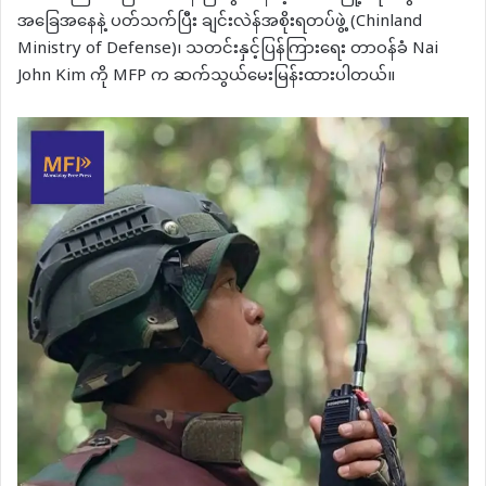
အခြေအနေနဲ့ ပတ်သက်ပြီး ချင်းလဲန်အစိုးရတပ်ဖွဲ့ (Chinland
Ministry of Defense)၊ သတင်းနှင့်ပြန်ကြားရေး တာဝန်ခံ Nai
John Kim ကို MFP က ဆက်သွယ်မေးမြန်းထားပါတယ်။