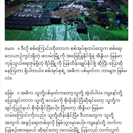
မေး။ ။ ဒီလို စစ်ကြောင်းထိုးတာက စစ်အုပ်စုတပ်တွေက စစ်ရေး
လေယာဉ်ကွင်းရှိတဲ့ ဖလမ်းမြို့ကို အခြေပြုနိုင်ဖို့နဲ့ အိန္ဒိယ-မြန်မာ
ကုန်သွယ်ရေးဇုန်ရှိတဲ့ ရိဒ်မြို့ကို ပြန်ထိန်းချုပ်နိုင်ဖို့ ဆိုပြီး ပြောဆို
နေကြတာ ရှိပါတယ်။ စစ်အုပ်စုရဲ့ အဓိက ပစ်မှတ်က ဘာများ ဖြစ်မ
လဲ။
ဖြေ။ ။ အဓိက သူတို့ပစ်မှတ်ကတော့သူတို့ အဲ့ဒါပါပဲ။ ကျနော်တို့
ပြောချင်တာက သူတို့ ဖလမ်းကို စိုးမိုးနိုင်ပြီဆိုရင်တော့ သူတို့က
ချင်းပြည်နယ် စိုးမိုးနိုင်ပြီပေါ့။ ပြီးတော့ အိန္ဒိယ-မြန်မာ
လမ်းကြောင်းကိုလည်း သူတို့ထိန်းနိုင်ပြီ။ ဒီဟာတွေက သူတို့
အတွက် အခွင့်ရေးတစ်ခုလို ဖြစ်သွားမှာပေါ့။ ကျနော်တို့ ဘက်က
ပြန်စဉ်းစားရမယ် ဆိုရင်တော့ (ဖလမ်းမြို့ ပြန်လည် လက်လွှတ်