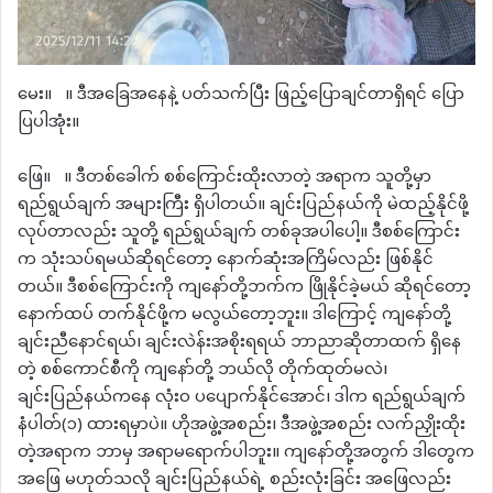
မေး။ ။ ဒီအခြေအနေနဲ့ ပတ်သက်ပြီး ဖြည့်ပြောချင်တာရှိရင် ပြော
ပြပါအုံး။
ဖြေ။ ။ ဒီတစ်ခေါက် စစ်ကြောင်းထိုးလာတဲ့ အရာက သူတို့မှာ
ရည်ရွယ်ချက် အများကြီး ရှိပါတယ်။ ချင်းပြည်နယ်ကို မဲထည့်နိုင်ဖို့
လုပ်တာလည်း သူတို့ ရည်ရွယ်ချက် တစ်ခုအပါပေါ့။ ဒီစစ်ကြောင်း
က သုံးသပ်ရမယ်ဆိုရင်တော့ နောက်ဆုံးအကြိမ်လည်း ဖြစ်နိုင်
တယ်။ ဒီစစ်ကြောင်းကို ကျနော်တို့ဘက်က ဖြိုနိုင်ခဲ့မယ် ဆိုရင်တော့
နောက်ထပ် တက်နိုင်ဖို့က မလွယ်တော့ဘူး။ ဒါကြောင့် ကျနော်တို့
ချင်းညီနောင်ရယ်၊ ချင်းလဲန်းအစိုးရရယ် ဘာညာဆိုတာထက် ရှိနေ
တဲ့ စစ်ကောင်စီကို ကျနော်တို့ ဘယ်လို တိုက်ထုတ်မလဲ၊
ချင်းပြည်နယ်ကနေ လုံးဝ ပပျောက်နိုင်အောင်၊ ဒါက ရည်ရွယ်ချက်
နံပါတ်(၁) ထားရမှာပဲ။ ဟိုအဖွဲ့အစည်း၊ ဒီအဖွဲ့အစည်း လက်ညှိုးထိုး
တဲ့အရာက ဘာမှ အရာမရောက်ပါဘူး။ ကျနော်တို့အတွက် ဒါတွေက
အဖြေ မဟုတ်သလို ချင်းပြည်နယ်ရဲ့ စည်းလုံးခြင်း အဖြေလည်း