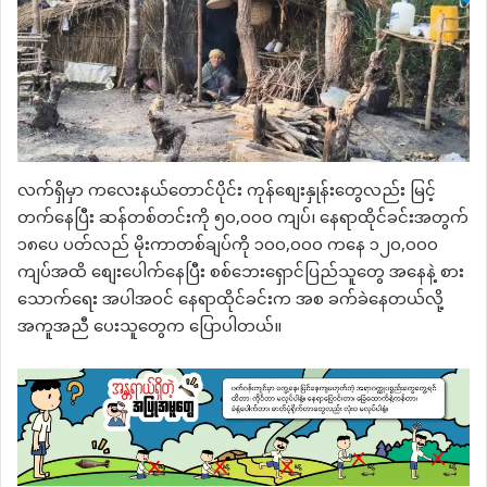
လက်ရှိမှာ ကလေးနယ်တောင်ပိုင်း ကုန်စျေးနှုန်းတွေလည်း မြင့်
တက်နေပြီး ဆန်တစ်တင်းကို ၅၀,၀၀၀ ကျပ်၊ နေရာထိုင်ခင်းအတွက်
၁၈ပေ ပတ်လည် မိုးကာတစ်ချပ်ကို ၁၀၀,၀၀၀ ကနေ ၁၂၀,၀၀၀
ကျပ်အထိ စျေးပေါက်နေပြီး စစ်ဘေးရှောင်ပြည်သူတွေ အနေနဲ့ စား
သောက်ရေး အပါအဝင် နေရာထိုင်ခင်းက အစ ခက်ခဲနေတယ်လို့
အကူအညီ ပေးသူတွေက ပြောပါတယ်။