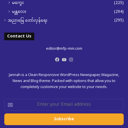
မကွေး
(225)
မန္တလေး
(294)
(295)
အညာမြေ တော်လှန်ရေး
Contact Us
editor@mfp-mm.com
Facebook
YouTube
Instagram
Jannah is a Clean Responsive WordPress Newspaper, Magazine,
News and Blog theme. Packed with options that allow you to
completely customize your website to your needs.
Enter
your
Email
address