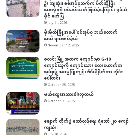
ဦး ကျဆုံး၊ စစ်အုပ်စုဘက်က ပိတ်ဆို့ပြီး
အားလုံးကို ပစ်ခတ်သတ်ဖြတ်ခဲ့ကြောင်း ရုပ်သံ
ဖိုင် ဖော်ပြ
July 11, 2026
မိုးမိတ်မြို့အပေါ် စစ်အုပ်စု ဘယ်လောက်
အထိ ရက်စက်ခဲ့လဲ
November 12, 2025
စလင်းမြို့ အထက ကျောင်းမှာ G-10
ကျောင်းသူကို ကျောင်းသား လေးယောက်က
အုပ်စုဖွဲ့ အဓမ္မပြုကျင့်၊ ဗီဒီယိုရိုက်ကာ လိုင်း
ပေါ်တင်၊
October 25, 2025
မယ်ထွေးအသားခါးလှတယ်
October 31, 2025
ချောက် တိုက်ပွဲ တော်လှန်ရေး ရဲဘော် ၂၀ ကျော်
ကျဆုံး၊
July 10, 2026