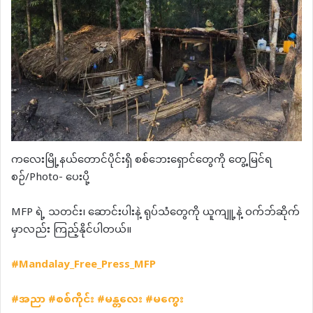
ကလေးမြို့နယ်တောင်ပိုင်းရှိ စစ်ဘေးရှောင်တွေကို တွေ့မြင်ရ
စဉ်/Photo- ပေးပို့
MFP ရဲ့ သတင်း၊ ဆောင်းပါးနဲ့ ရုပ်သံတွေကို ယူကျူ့နဲ့ ဝက်ဘ်ဆိုက်
မှာလည်း ကြည့်နိုင်ပါတယ်။
#Mandalay_Free_Press_MFP
#
အညာ
#
စစ်ကိုင်း
#
မန္တလေး
#
မကွေး