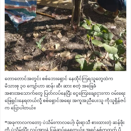
တောတောင်အတွင်း စစ်ဘေးရှောင် နေထိုင်ကြရသူတွေထဲက
မိသားစု ၃၀ ကျော်ဟာ ဆန်၊ ဆီ၊ ဆား စတဲ့ အခြေခံ
အစားအသောက်တွေ ပြတ်လပ်နေပြီး ငွေကြေးချေးငှားကာ ဝမ်းရေး
ဖြေရှင်းနေရတယ်လို့ စစ်ရှောင်အရေး အကူအညီပေးသူ ကိုသူရှိန်ဇင်
က ပြောပါတယ်။
“အခုကာလကတော့ ပဲသိမ်းကာလပေါ့၊ မိုးရာသီ စားထားတဲ့ ဆန်ဖိုး
ကို ပဲသိမ်းပြီး လုပ်အားနဲ့ ပြန်ဆပ်နေရတယ်။ အရင်နှစ်ကထက် ပို