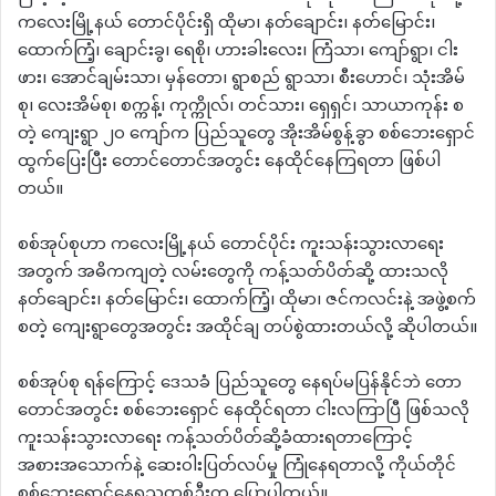
ကလေးမြို့နယ် တောင်ပိုင်းရှိ ထိုမာ၊ နတ်‌ချောင်း၊ နတ်မြောင်း၊
ထောက်ကြံ့၊ ချောင်းခွ၊ ရေစို၊ ဟားခါးလေး၊ ကြံသာ၊ ကျော်ရွာ၊ ငါး
ဖား၊ အောင်ချမ်းသာ၊ မှန်တော၊ ရွာစည် ရွာသာ၊ စီးဟောင်၊ သုံးအိမ်
စု၊ လေးအိမ်စု၊ စက္ကန့်၊ ‌ကုက္ကိုလ်၊ တင်သား၊ ရှေရှင်၊ သာယာကုန်း စ
တဲ့ ကျေးရွာ ၂၀ ကျော်က ပြည်သူတွေ အိုးအိမ်စွန့်ခွာ စစ်ဘေးရှောင်
ထွက်ပြေးပြီး တောင်တောင်အတွင်း နေထိုင်နေကြရတာ ဖြစ်ပါ
တယ်။
စစ်အုပ်စုဟာ ကလေးမြို့နယ် တောင်ပိုင်း ကူးသန်းသွားလာရေး
အတွက် အဓိကကျတဲ့ လမ်းတွေကို ကန့်သတ်ပိတ်ဆို့ ထားသလို
နတ်ချောင်း၊ နတ်မြောင်း၊ ထောက်ကြံ့၊ ထိုမာ၊ ဇင်ကလင်းနဲ့ အဖွဲ့စက်
စတဲ့ ကျေးရွာတွေအတွင်း အထိုင်ချ တပ်စွဲထားတယ်လို့ ဆိုပါတယ်။
စစ်အုပ်စု ရန်ကြောင့် ဒေသခံ ပြည်သူတွေ နေရပ်မပြန်နိုင်ဘဲ တော
တောင်အတွင်း စစ်ဘေးရှောင် နေထိုင်ရတာ ငါးလကြာပြီ ဖြစ်သလို
ကူးသန်းသွားလာရေး ကန့်သတ်ပိတ်ဆို့ခံထားရတာကြောင့်
အစားအသောက်နဲ့ ဆေးဝါးပြတ်လပ်မှု ကြုံနေရတာလို့ ကိုယ်တိုင်
စစ်ဘေးရှောင်နေရသူတစ်ဦးက ပြောပါတယ်။