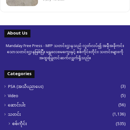
About Us
Mandalay Free Press - MFP သတင်းဌာနသည် လွတ်လပ်၍ အမှီအခိုကင်း
သောသတင်းဌာနဖြစ်ပြီး မန္တလေး၊မကွေးနှင့် စစ်ကိုင်းတိုင်း သတင်းများကို
အထူးပြုတင်ဆက်လျှက်ရှိသည်။
Categories
(3)
PSA (အသိပညာပေး)
(5)
Video
(56)
ဆောင်းပါး
(1,136)
သတင်း
စစ်ကိုင်း
(535)