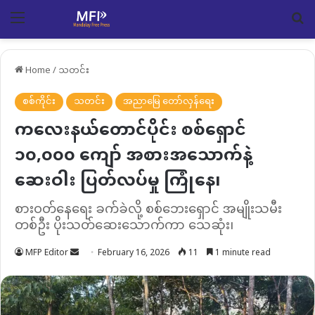
Menu
Se
Home
/
သတင်း
စစ်ကိုင်း
သတင်း
အညာမြေ တော်လှန်ရေး
ကလေးနယ်တောင်ပိုင်း စစ်ရှောင်‌
၁၀,၀၀၀ ကျော် အစားအသောက်နဲ့
ဆေးဝါး ပြတ်လပ်မှု ကြုံနေ၊
စားဝတ်နေရေး ခက်ခဲလို့ စစ်ဘေးရှောင် အမျိုးသမီး
တစ်ဦး ပိုးသတ်ဆေးသောက်ကာ သေဆုံး၊
Send
MFP Editor
February 16, 2026
11
1 minute read
an
email