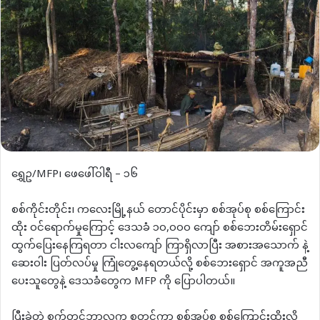
ရွှေဥ/MFP၊ ဖေဖေါ်ဝါရီ – ၁၆
စစ်ကိုင်းတိုင်း၊ ကလေးမြို့နယ် တောင်ပိုင်းမှာ စစ်အုပ်စု စစ်ကြောင်း
ထိုး ဝင်ရောက်မှုကြောင့် ဒေသခံ ၁၀,၀၀၀ ကျော် စစ်ဘေးတိမ်းရှောင်
ထွက်ပြေးနေကြရတာ ငါးလကျော် ကြာရှိလာပြီး အစားအသောက် နဲ့
ဆေးဝါး ပြတ်လပ်မှု ကြုံတွေ့နေရတယ်လို့ စစ်ဘေးရှောင် အကူအညီ
ပေးသူတွေနဲ့ ဒေသခံတွေက MFP ကို ပြောပါတယ်။
ပြီးခဲ့တဲ့ စက်တင်ဘာလက စတင်ကာ စစ်အုပ်စု စစ်ကြောင်းထိုးလို့