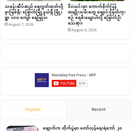
သဖန်းဆိပ်ဆည် ရေလွှတ်ထုတ်လို့
ဒီပဲယင်းမှာ ကောက်စိုက်ပြန်
မူးမြစ်ရိုး ခြောက်မြို့နယ်ရှိ မြို့၊
အမျိုးသမီးတွေ ချောင်းဖြတ်ကူး
ရွာ ၁၀၀ ကျော် ရေမြုပ်၊
စဉ် ရေစီးမျောပါလို့ ခြောက်ဦး
သေဆုံး၊
August 7, 2026
August 6, 2026
Popular
Recent
ချောက်က တိုက်ပွဲမှာ တော်လှန်ရေးရဲဘော် ၂၀