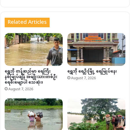
Related Articles
ရွှေဘို တန့်ဆည်မှာ ရေကြီး
ရွှေဘို ရေဦးမြို့ ရေမြုပ်နေ၊
နစ်မြုပ်ချိန် အမျိုးသားတစ်ဦး
August 7, 2026
ရေစီးမျောပါ သေဆုံး၊
August 7, 2026