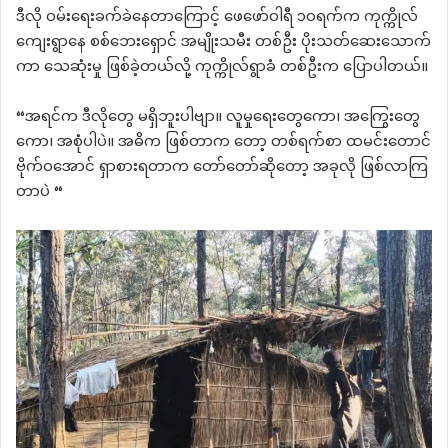
ဒီလို ဝမ်းရေးခက်ခဲနေတာကြောင့် ဖေဖော်ဝါရီ ၁၀ရက်က ကုက္ကိုလ်
ကျေးရွာနေ စစ်ဘေးရှောင် အမျိုးသမီး တစ်ဦး ပိုးသတ်ဆေးသောက်
ကာ သေဆုံးမှု ဖြစ်ခဲ့တယ်လို့ ကုက္ကိုလ်ရွာခံ တစ်ဦးက ပြောပါတယ်။
“အရင်က ဒီလိုတွေ မရှိဘူးပါဗျာ။ လူမှုရေးတွေကော၊ အကြွေးတွေ
ကော၊ အစုံပါပဲ။ အဓိက ဖြစ်တာက တော့ တစ်ရက်စာ ထမင်းတောင်
ဗိုက်ဝအောင် ရှာစားရတာက တော်တော်ဆိုတော့ အခုလို ဖြစ်လာကြ
တာပဲ “