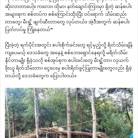
ဆိုးလာတာပေါ့။ ကလေး၊ ထိုမာ၊ နတ်ချောင်းကြားမှာ ရှိတဲ့ ဆန်စပါး
အများစုက ‌စစ်တပ်က စစ်ကြောင်းထိုးပြီး ဝင်ရောက် သိမ်းဆည်း
တာတွေ၊ မီးရှို့ ဖျက်ဆီးတာတွေ လုပ်တယ်။ အဲ့ဒီအတွက် ဆန်စပါး
ပြတ်လပ်မှု ကြုံနေတယ်”
ပြီးခဲ့တဲ့ ရက်ပိုင်းအတွင်း စပါးစိုက်ခင်းတွေ ရင့်မှည့်လို့ ရိတ်သိမ်းချိန်
ကျပေမယ့် ဒေသခံတွေ အနေနဲ့ စစ်ဘေးရှောင်နေရလို့ မရိတ်သိမ်း
နိုင်တာမျိုး ရှိခဲ့သလို စစ်အုပ်စုက စပါးခင်းတွေ မီးရှို့တာ၊ လုယက်
ခိုးယူ ရိတ်သိမ်းတာ၊ ငွေပေးမှ စပါးရိတ်ခွင့်ပြုတာမျိုးတွေလည်း ရှိခဲ့
တယ်လို့ ဒေသခံတွေက ပြောပါတယ်။