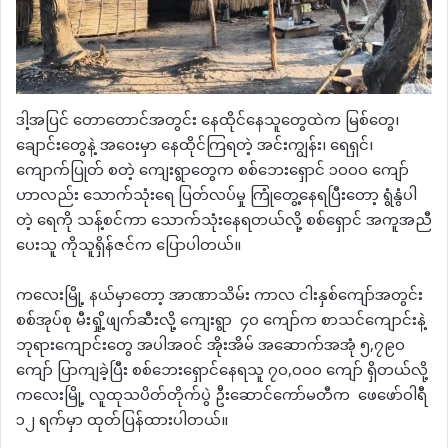
ဒါ့အပြင် တောတောင်အတွင်း နေထိုင်နေသူတွေထဲက မြစ်တွေ၊
ချောင်းတွေနဲ့ အဝေးမှာ နေထိုင်ကြရတဲ့ အင်းကျွန်း၊ ‌‌‌ရေရှင်၊
ကျောက်ပြုတ် စတဲ့ ကျေးရွာတွေက စစ်ဘေးရှောင် ၁၀၀၀ ကျော်
ဟာလည်း သောက်သုံးရေ ပြတ်လပ်မှု ကြုံတွေ့နေရပြီးတော့ ရွံနွံပါ
တဲ့ ရေကို သန့်စင်ကာ သောက်သုံးနေရတယ်လို့ စစ်ရှောင် အကူအညီ
ပေးသူ ကိုသူရှိန်ဇင်က ပြောပါတယ်။
ကလေးမြို့ နယ်မှာတော့ အာဏာသိမ်း ကာလ ငါးနှစ်ကျော်အတွင်း
စစ်အုပ်စု မီးရှို့ဖျက်ဆီးလို့ ‌ကျေးရွာ ၄၀ ကျော်က စာသင်ကျောင်းနဲ့
ဘုရားကျောင်းတွေ အပါအဝင် အိုးအိမ် အဆောက်အအုံ ၅,၇၉၀
ကျော် ပြာကျခဲ့ပြီး စစ်ဘေးရှောင်နေရသူ ၇၀,၀၀၀ ကျော် ရှိတယ်လို့
ကလေးမြို့ လူထုသပိတ်တိုက်ပွဲ ဦးဆောင်ကော်မတီက ဖေဖော်ဝါရီ
၁၂ ရက်မှာ ထုတ်ပြန်ထားပါတယ်။