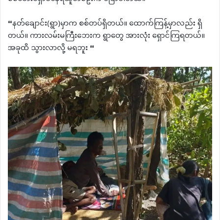
“နတ်ချောင်း(ရွာ)မှာက စစ်တပ်ရှိတယ်။ ထောက်ကြန့်မှာလည်း ရှိ
တယ်။ ကားလမ်းမကြီးဘေးက ရွာတွေ အားလုံး ရှောင်ကြရတယ်။
အခုထိ သွားလာလို့ မရဘူး “