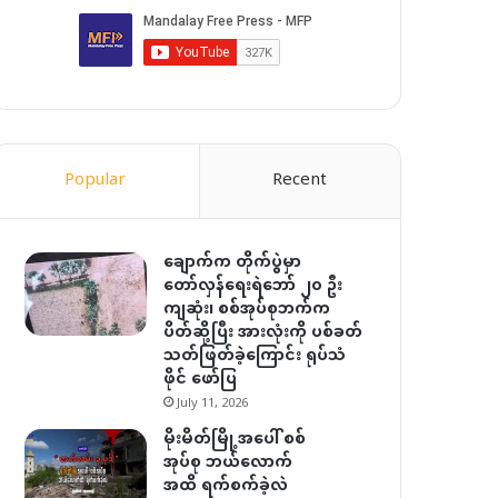
Popular
Recent
ချောက်က တိုက်ပွဲမှာ
တော်လှန်ရေးရဲဘော် ၂၀ ဦး
ကျဆုံး၊ စစ်အုပ်စုဘက်က
ပိတ်ဆို့ပြီး အားလုံးကို ပစ်ခတ်
သတ်ဖြတ်ခဲ့ကြောင်း ရုပ်သံ
ဖိုင် ဖော်ပြ
July 11, 2026
မိုးမိတ်မြို့အပေါ် စစ်
အုပ်စု ဘယ်လောက်
အထိ ရက်စက်ခဲ့လဲ