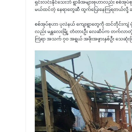
ရှင်းလင်းနိုင်သေးဘဲ ရွာခံအများစုဟာလည်း စစ်အုပ်
မယ်ထင်တဲ့ နေရာတွေဆီ ထွက်ပြေးနေကြရတယ်လို့ 
စစ်အုပ်စုဟာ ပုလဲနယ် ကျေးရွာတွေကို ထင်တိုင်းကျဲ ဗ
လည်း မန္တလေးမြို့ တံတားဦး လေဆိပ်က တက်လာတဲ့ တိ
ကြဲရာ အသက် ၇၀ အရွယ် အဖိုးအဖွားနှစ်ဦး သေဆုံးပြီး