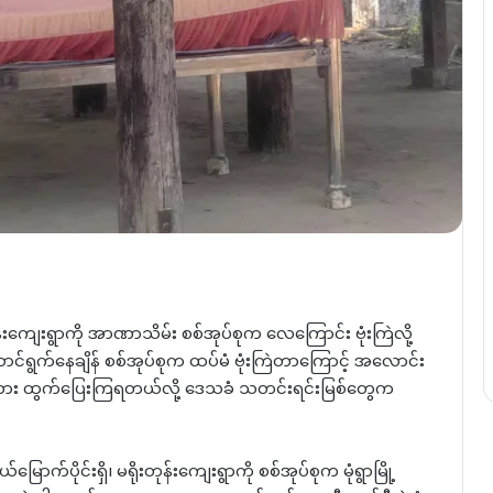
ုးတုန်းကျေးရွာကို အာဏာသိမ်း စစ်အုပ်စုက လေကြောင်း ဗုံးကြဲလို့
 ဆောင်ရွက်နေချိန် စစ်အုပ်စုက ထပ်မံ ဗုံးကြဲတာကြောင့် အလောင်း
သုန်းကား ထွက်ပြေးကြရတယ်လို့ ဒေသခံ သတင်းရင်းမြစ်တွေက
်ပိုင်းရှိ၊ မရိုးတုန်းကျေးရွာကို စစ်အုပ်စုက မုံရွာမြို့