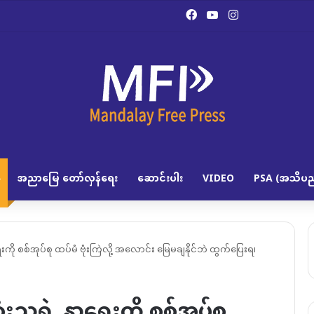
Facebook
YouTube
Instagram
အညာမြေ တော်လှန်ရေး
ဆောင်းပါး
VIDEO
PSA (အသိပည
ေးကို စစ်အုပ်စု ထပ်မံ ဗုံးကြဲလို့ အလောင်း မြေမချနိုင်ဘဲ ထွက်ပြေးရ၊
ုံးသူရဲ့ နာရေးကို စစ်အုပ်စု