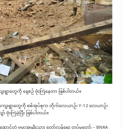
ေးရွာတွေကို နေ့စဉ် ဗုံးကြဲနေတာ ဖြစ်ပါတယ်။
ျေးရွာတွေကို စစ်အုပ်စုက တိုက်လေယာဉ်၊ Y-12 လေယာဉ်၊
 ဗုံးကြဲခဲ့ပြီး ဖြစ်ပါတယ်။
ဂါး ဦးဆောင်တဲ့ ဗမာအမျိုးသား တော်လှန်ရေး တပ်မတော် – BNRA