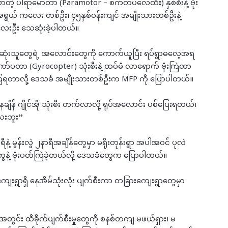
ဲ့ ပါရာမော်တာ (Paramotor – စက်တပ်လေထီး) နှစ်စီးနဲ့ ဗုံး
စ်အရွယ် ကလေး တစ်ဦး၊ ၄၅နှစ်ဝန်းကျင် အမျိုးသားတစ်ဦးနဲ့
 လေးဦး သေဆုံးခဲ့ပါတယ်။
် သေဆုံးသူတွေရဲ့ အလောင်းတွေကို ကောက်ယူပြီး ရပ်ရွာဓလေ့အရ
င်အိုကော်ပတာ (Gyrocopter) သုံးစီးနဲ့ ထပ်မံ လာရောက် ဗုံးကြဲတာ
ေးကြရတာလို့ ဒေသခံ အမျိုးသားတစ်ဦးက MFP ကို ပြောပါတယ်။
ျိန် ဂျိုင်အို သုံးစီး တက်လာလို့ ရုပ်အလောင်း ပစ်ပြေးရတယ်၊
ေးဘူး”
့ မွန်းလွဲ ၂နာရီအချိန်တွေမှာ မရိုးတုန်းရွာ အပါအဝင် ပုလဲ
တွေနဲ့ ဗုံးပတ်ကြဲခဲ့တယ်လို့ ဒေသခံတွေက ပြောပါတယ်။
န်းကျေးရွာရှိ နေအိမ်သုံးလုံး ပျက်စီးကာ တခြားကျေးရွာတွေမှာ
ွာအတွင်း ထိခိုက်ပျက်စီးမှုတွေကို စနစ်တကျ မဖယ်ရှား၊ မ