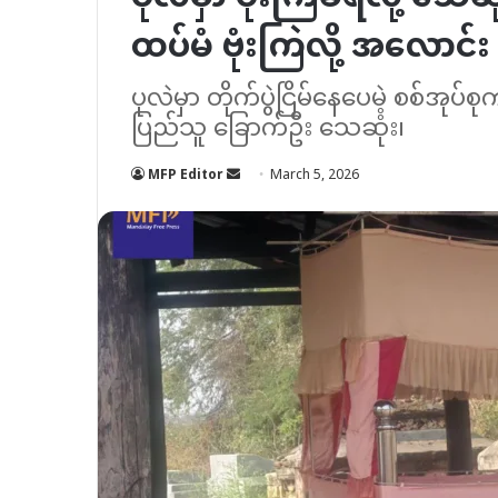
ထပ်မံ ဗုံးကြဲလို့ အလောင်
ပုလဲမှာ တိုက်ပွဲငြိမ်နေပေမဲ့ စစ်အုပ
ပြည်သူ ခြောက်ဦး သေဆုံး၊
Send
MFP Editor
March 5, 2026
an
email