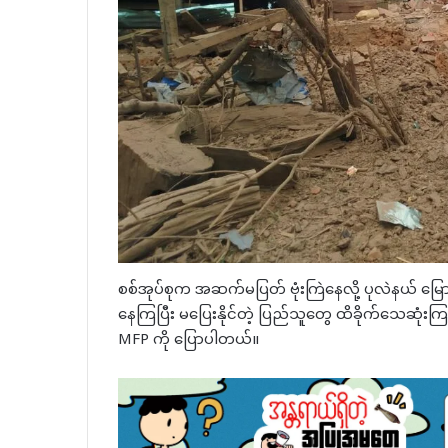
စစ်အုပ်စုက အဆက်မပြတ် ဗုံးကြဲနေလို့ ပုလဲနယ် မြ
နေကြပြီး မပြေးနိုင်တဲ့ ပြည်သူတွေ ထိခိုက်သေဆုံ
MFP ကို ပြောပါတယ်။