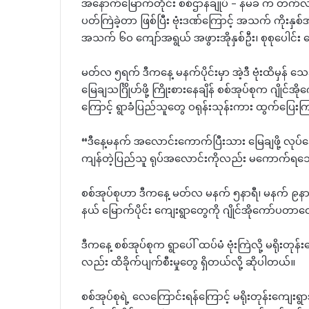
အနောက်မြောက်တိုင်း စစ်ဌာနချုပ် – နမခ က တက်လာတ
ပတ်ကြဲခဲ့တာ ဖြစ်ပြီး ဗုံးဒဏ်ကြောင့် အသက် ကိုးနှ
အသက် ၆၀ ကျော်အရွယ် အဖွားအိုနှစ်ဦး၊ စုစုပေါင်း
မတ်လ ၅ရက် ဒီကနေ့ မနက်ပိုင်းမှာ အဲ့ဒီ ဗုံးထိမှန
မြေချသင်္ဂြိုဟ်ဖို့ ကြိုးစားနေချိန် စစ်အုပ်စုက ဂျို
ကြောင့် ရွာခံပြည်သူတွေ ဝရုန်းသုန်းကား ထွက်ပြ
“ဒီနေ့မနက် အလောင်းကောက်ပြီးသား မြေချဖို့ လုပ်နေခ
ကျန်တဲ့ပြည်သူ ရုပ်အလောင်းကိုလည်း မကောက်ရသ
စစ်အုပ်စုဟာ ဒီကနေ့ မတ်လ မနက် ၅နာရီ၊ မနက် ၉နာရီနဲ
နယ် မြောက်ပိုင်း ကျေးရွာတွေကို ဂျိုင်အိုကော်ပတာ
ဒီကနေ့ စစ်အုပ်စုက ရွာပေါ် ထပ်မံ ဗုံးကြဲလို့ မရိုးတု
လည်း ထိခိုက်ပျက်စီးမှုတွေ ရှိတယ်လို့ ဆိုပါတယ်။
စစ်အုပ်စုရဲ့ လေကြောင်းရန်ကြောင့် မရိုးတုန်းကျေးရ