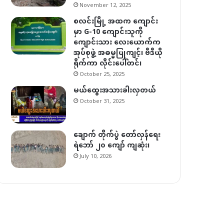
November 12, 2025
စလင်းမြို့ အထက ကျောင်း
မှာ G-10 ကျောင်းသူကို
ကျောင်းသား လေးယောက်က
အုပ်စုဖွဲ့ အဓမ္မပြုကျင့်၊ ဗီဒီယို
ရိုက်ကာ လိုင်းပေါ်တင်၊
October 25, 2025
မယ်ထွေးအသားခါးလှတယ်
October 31, 2025
ချောက် တိုက်ပွဲ တော်လှန်ရေး
ရဲဘော် ၂၀ ကျော် ကျဆုံး၊
July 10, 2026