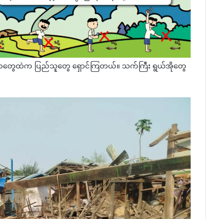
ာတွေထဲက ပြည်သူတွေ ရှောင်ကြတယ်။ သက်ကြီး ရွယ်အိုတွေ