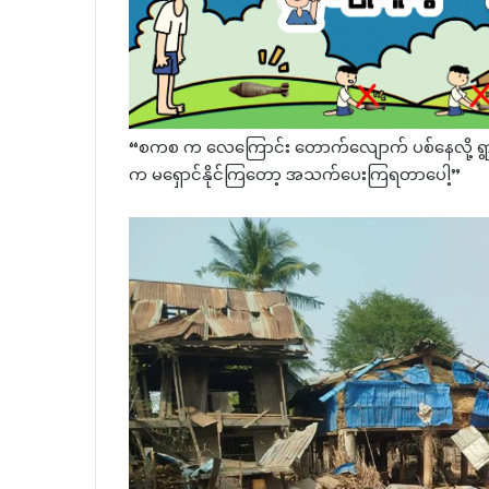
“စကစ က လေကြောင်း တောက်လျောက် ပစ်နေလို့ ရွ
က မရှောင်နိုင်ကြတော့ အသက်ပေးကြရတာပေါ့”