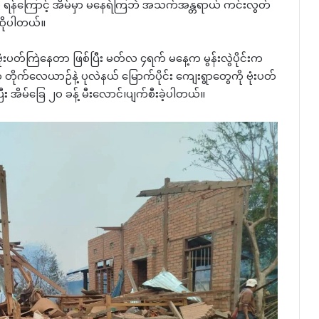
စု ရန်ကြောင့် အိမ်မှာ မနေရဲကြဘဲ အသက်အန္တရာယ် ကင်းလွတ်
ဆိုပါတယ်။
ုံးပတ်ကြဲနေတာ ဖြစ်ပြီး မတ်လ ၄ရက် မနေ့က မွန်းလွဲပိုင်းက
ုက်လေယာဉ်နဲ့ ပုလဲနယ် မြောက်ပိုင်း ကျေးရွာတွေကို ဗုံးပတ်
 အိမ်ခြေ ၂၀ ခန့် မီးလောင်၊ပျက်စီးခဲ့ပါတယ်။