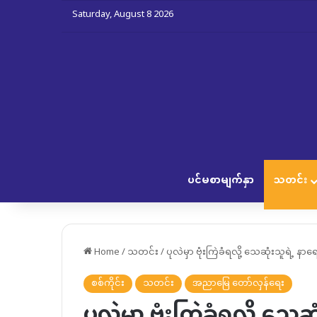
Saturday, August 8 2026
ပင်မစာမျက်နှာ
သတင်း
Home
/
သတင်း
/
ပုလဲမှာ ဗုံးကြဲခံရလို့ သေဆုံးသူရဲ့ နာရ
စစ်ကိုင်း
သတင်း
အညာမြေ တော်လှန်ရေး
ပုလဲမှာ ဗုံးကြဲခံရလို့ သေဆ