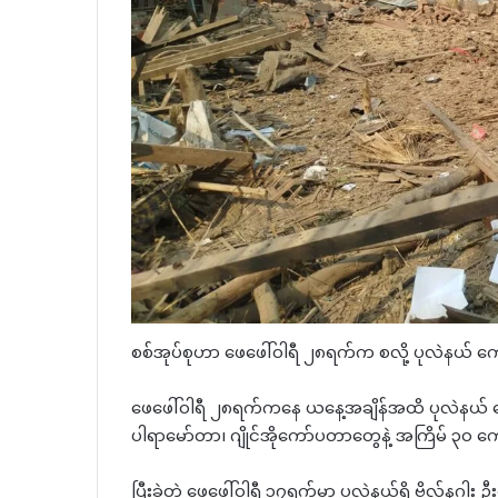
စစ်အုပ်စုဟာ ဖေဖေါ်ဝါရီ ၂၈ရက်က စလို့ ပုလဲနယ် ကျ
ဖေဖေါ်ဝါရီ ၂၈ရက်ကနေ ယနေ့အချိန်အထိ ပုလဲနယ် က
ပါရာမော်တာ၊ ဂျိုင်အိုကော်ပတာတွေနဲ့ အကြိမ် ၃၀ ကျော်
ပြီးခဲ့တဲ့ ဖေဖေါ်ဝါရီ ၁၇ရက်မှာ ပုလဲနယ်ရှိ ဗိုလ်န