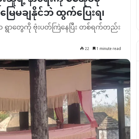
း မြေမချနိုင်ဘဲ ထွက်ပြေးရ၊
်စုက ရွာတွေကို ဗုံးပတ်ကြဲနေပြီး တစ်ရက်တည်း
22
1 minute read