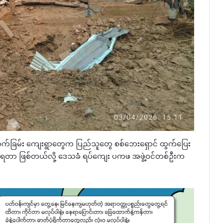
ောက်ခြမ်း ကျေးရွာတွေက ပြည်သူတွေ စစ်ဘေးရှောင် ထွက်ပြေး
းကြရတာ ဖြစ်တယ်လို့ ဒေသခံ ရပ်ကျေး ပကဖ အဖွဲ့ဝင်တစ်ဦးက