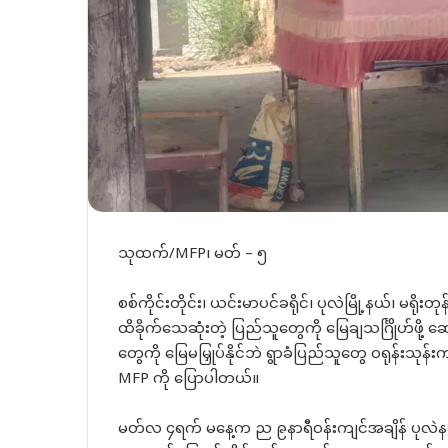
သုထက်/MFP၊ မတ် – ၅
စစ်ကိုင်းတိုင်း၊ ယင်းမာပင်ခရိုင်၊ ပုလဲမြို့နယ်၊ မရိ
ထိခိုက်သေဆုံးတဲ့ ပြည်သူတွေကို မြေချသင်္ဂြိုဟ်ဖို့
တွေကို မြေမမြှုပ်နိုင်ဘဲ ရွာခံပြည်သူတွေ ဝရုန်း
MFP ကို ပြောပါတယ်။
မတ်လ ၄ရက် မနေ့က ည ၉နာရီဝန်းကျင်အချိန် ပုလဲနယ်မြောက