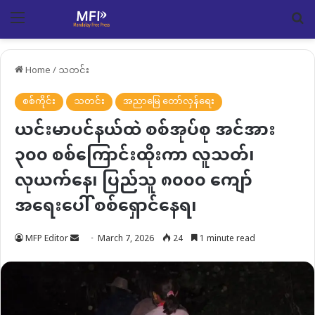
Menu
Se
Home
/
သတင်း
စစ်ကိုင်း
သတင်း
အညာမြေ တော်လှန်ရေး
ယင်းမာပင်နယ်ထဲ စစ်အုပ်စု အင်အား
၃၀၀ စစ်ကြောင်းထိုးကာ လူသတ်၊
လုယက်နေ၊ ပြည်သူ ၈၀၀၀ ကျော်
အရေးပေါ် စစ်ရှောင်နေရ၊
Send
MFP Editor
March 7, 2026
24
1 minute read
an
email