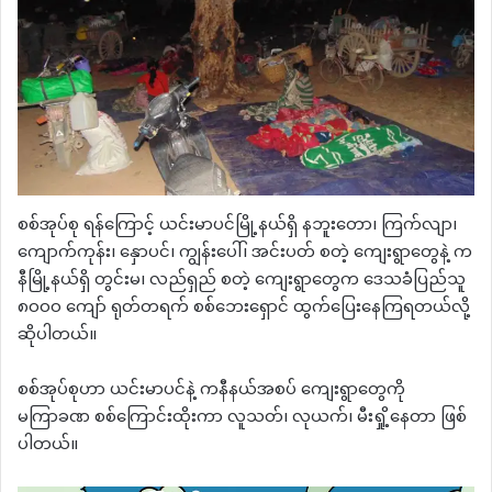
စစ်အုပ်စု ရန်ကြောင့် ယင်းမာပင်မြို့နယ်ရှိ နဘူးတော၊ ကြက်လျာ၊
ကျောက်ကုန်း၊ နှောပင်၊ ကျွန်းပေါ်၊ အင်းပတ် စတဲ့ ကျေးရွာတွေနဲ့ က
နီမြို့နယ်ရှိ တွင်းမ၊ လည်ရှည် စတဲ့ ကျေးရွာတွေက ဒေသခံပြည်သူ
၈၀၀၀ ကျော် ရုတ်တရက် စစ်ဘေးရှောင် ထွက်ပြေးနေကြရတယ်လို့
ဆိုပါတယ်။
စစ်အုပ်စုဟာ ယင်းမာပင်နဲ့ ကနီနယ်အစပ် ကျေးရွာတွေကို
မကြာခဏ စစ်ကြောင်းထိုးကာ လူသတ်၊ လုယက်၊ မီးရှို့နေတာ ဖြစ်
ပါတယ်။