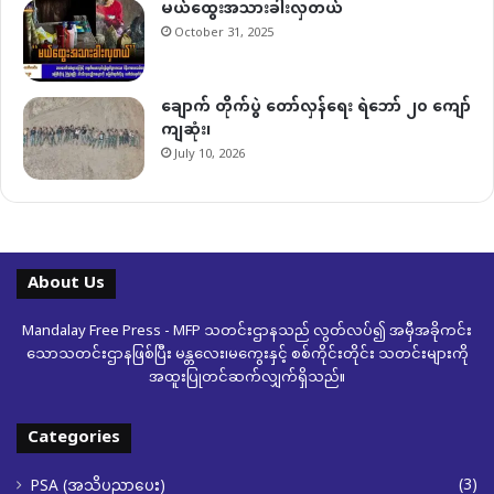
မယ်ထွေးအသားခါးလှတယ်
October 31, 2025
ချောက် တိုက်ပွဲ တော်လှန်ရေး ရဲဘော် ၂၀ ကျော်
ကျဆုံး၊
July 10, 2026
About Us
Mandalay Free Press - MFP သတင်းဌာနသည် လွတ်လပ်၍ အမှီအခိုကင်း
သောသတင်းဌာနဖြစ်ပြီး မန္တလေး၊မကွေးနှင့် စစ်ကိုင်းတိုင်း သတင်းများကို
အထူးပြုတင်ဆက်လျှက်ရှိသည်။
Categories
(3)
PSA (အသိပညာပေး)