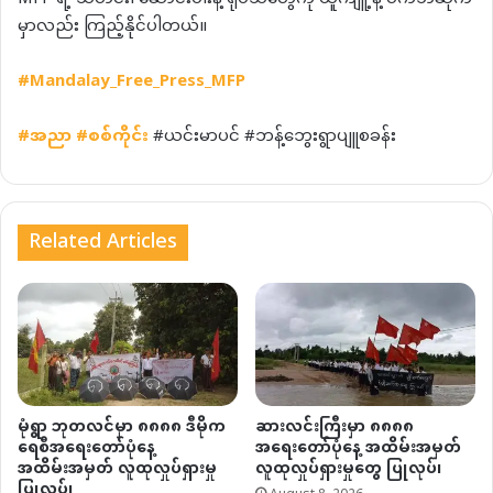
မှာလည်း ကြည့်နိုင်ပါတယ်။
#Mandalay_Free_Press_MFP
#
အညာ
#စစ်ကိုင်း
#ယင်းမာပင် #ဘန့်ဘွေးရွာပျူစခန်း
Related Articles
မုံရွာ ဘုတလင်မှာ ၈၈၈၈ ဒီမိုက
ဆားလင်းကြီးမှာ ၈၈၈၈
ရေစီအရေးတော်ပုံနေ့
အရေးတော်ပုံနေ့ အထိမ်းအမှတ်
အထိမ်းအမှတ် လူထုလှုပ်ရှားမှု
လူထုလှုပ်ရှားမှုတွေ ပြုလုပ်၊
ပြုလုပ်၊