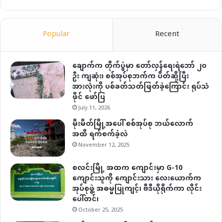
Popular
Recent
ချောက်က တိုက်ပွဲမှာ တော်လှန်ရေးရဲဘော် ၂၀
ဦး ကျဆုံး၊ စစ်အုပ်စုဘက်က ပိတ်ဆို့ပြီး
အားလုံးကို ပစ်ခတ်သတ်ဖြတ်ခဲ့ကြောင်း ရုပ်သံ
ဖိုင် ဖော်ပြ
July 11, 2026
မိုးမိတ်မြို့အပေါ် စစ်အုပ်စု ဘယ်လောက်
အထိ ရက်စက်ခဲ့လဲ
November 12, 2025
စလင်းမြို့ အထက ကျောင်းမှာ G-10
ကျောင်းသူကို ကျောင်းသား လေးယောက်က
အုပ်စုဖွဲ့ အဓမ္မပြုကျင့်၊ ဗီဒီယိုရိုက်ကာ လိုင်း
ပေါ်တင်၊
October 25, 2025