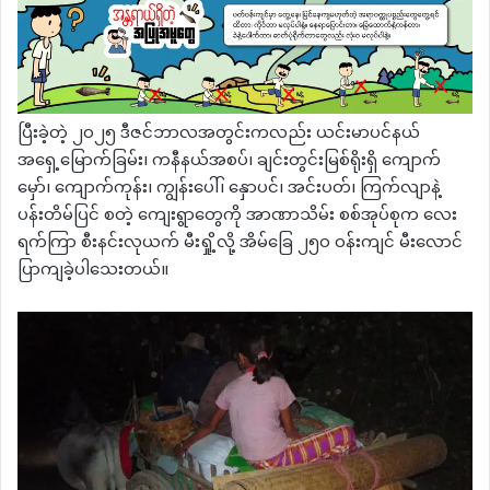
ပြီးခဲ့တဲ့ ၂၀၂၅ ဒီဇင်ဘာလအတွင်းကလည်း ယင်းမာပင်နယ်
အရှေ့မြောက်ခြမ်း၊ ကနီနယ်အစပ်၊ ချင်းတွင်းမြစ်ရိုးရှိ ကျောက်
မှော်၊ ကျောက်ကုန်း၊ ကျွန်းပေါ်၊ နှောပင်၊ အင်းပတ်၊ ကြက်လျာနဲ့
ပန်းတိမ်ပြင် စတဲ့ ကျေးရွာတွေကို အာဏာသိမ်း စစ်အုပ်စုက လေး
ရက်ကြာ စီးနင်းလုယက် မီးရှို့လို့ အိမ်ခြေ ၂၅၀ ဝန်းကျင် မီးလောင်
ပြာကျခဲ့ပါသေးတယ်။