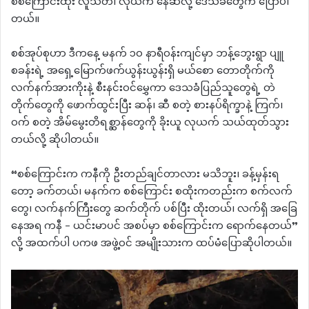
စစ်ကြောင်းထိုး လူသတ်၊ လုယက် နေဆဲလို့ ဒေသခံတွေက ပြောပါ
တယ်။
စစ်အုပ်စုဟာ ဒီကနေ့ မနက် ၁၀ နာရီဝန်းကျင်မှာ ဘန့်ဘွေးရွာ ပျူ
စခန်းရဲ့ အရှေ့မြောက်ဖက်ယွန်းယွန်းရှိ မယ်စော တောတိုက်ကို
လက်နက်အားကိုးနဲ့ စီးနင်းဝင်မွှေကာ ဒေသခံပြည်သူတွေရဲ့ တဲ
တိုက်တွေကို ဖောက်ထွင်းပြီး ဆန်၊ ဆီ စတဲ့ စားနပ်ရိက္ခာနဲ့ ကြက်၊
ဝက် စတဲ့ အိမ်မွေးတိရစ္ဆာန်တွေကို ခိုးယူ လုယက် သယ်ထုတ်သွား
တယ်လို့ ဆိုပါတယ်။
“စစ်ကြောင်းက ကနီကို ဦးတည်ချင်တာလား မသိဘူး၊ ခန့်မှန်းရ
တော့ ခက်တယ်၊ မနက်က စစ်ကြောင်း စထိုးကတည်းက စက်လက်
တွေ၊ လက်နက်ကြီးတွေ ဆက်တိုက် ပစ်ပြီး ထိုးတယ်၊ လက်ရှိ အခြေ
နေအရ ကနီ – ယင်းမာပင် အစပ်မှာ စစ်ကြောင်းက ရောက်နေတယ်”
လို့ အထက်ပါ ပကဖ အဖွဲ့ဝင် အမျိုးသားက ထပ်မံ​ပြောဆိုပါတယ်။