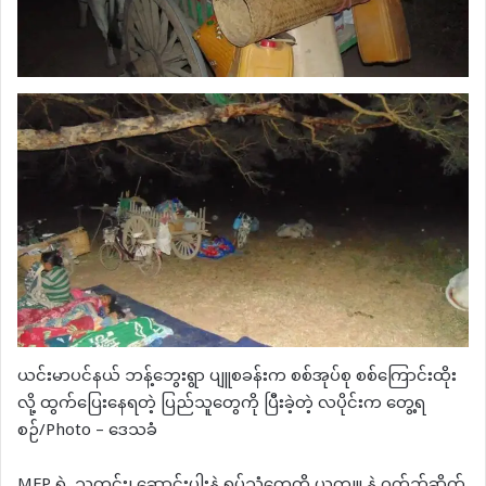
ယင်းမာပင်နယ် ဘန့်ဘွေးရွာ ပျူစခန်းက စစ်အုပ်စု စစ်ကြောင်းထိုး
လို့ ထွက်ပြေးနေရတဲ့ ပြည်သူတွေကို ပြီးခဲ့တဲ့ လပိုင်းက တွေ့ရ
စဉ်/Photo – ဒေသခံ
MFP ရဲ့ သတင်း၊ ဆောင်းပါးနဲ့ ရုပ်သံတွေကို ယူကျူ့နဲ့ ဝက်ဘ်ဆိုက်