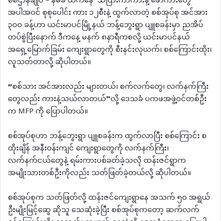
စစ်ဌာနချုပ် – နမခ ထဲကနေ သံပြားကာကားနဲ့ ဖောကားတွေ
အပါအဝင် စုစုပေါင်း ကား ၁၂စီးနဲ့ ထွက်လာတဲ့ စစ်အုပ်စု အင်အား
၃၀၀ ခန့်ဟာ ယင်းမာပင်မြို့နယ် ဘန့်ဘွေးရွာ ပျူစခန်းမှာ ညအိပ်
တပ်စွဲပြီးနောက် ဒီကနေ့ မနက် ၈နာရီကစလို့ ယင်းမာပင်နယ်
အရှေ့မြောက်ခြမ်း ကျေးရွာတွေကို စီးနင်းလုယက်၊ စစ်ကြောင်းထိုး၊
လူသတ်တာလို့ ဆိုပါတယ်။
“စစ်သား အင်အားလည်း များတယ်၊ စက်လက်တွေ၊ လက်နက်ကြီး
တွေလည်း ကားနဲ့သယ်လာတယ်”လို့ ဒေသခံ ပကဖအဖွဲ့ဝင်တစ်ဦး
က MFP ကို ပြောပါတယ်။
စစ်အုပ်စုဟာ ဘန့်ဘွေးရွာ ပျူစခန်းက ထွက်လာပြီး စစ်ကြောင်း စ
ထိုးချိန် အနီးဝန်းကျင် ကျေးရွာတွေကို လက်နက်ကြီး၊
လက်နက်ငယ်တွေနဲ့ ရမ်းကားပစ်ခတ်ခဲ့သလို ထန်းဇင်ရွာက
အမျိုးသားတစ်ဦးကိုလည်း သတ်ဖြတ်ခဲ့တယ်လို့ ဆိုပါတယ်။
စစ်အုပ်စုက သတ်ဖြတ်လို့ ထန်းဇင်ကျေးရွာနေ အသက် ၅၀ အရွယ်
ဦးမျိုးမြင့်ဆွေ ဆိုသူ သေဆုံးခဲ့ပြီး စစ်အုပ်စုကတော့ ဆက်လက်