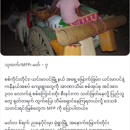
သုထက်/MFP၊ မတ် – ၇
စစ်ကိုင်းတိုင်း၊ ယင်းမာပင်မြို့နယ် အရှေ့မြောက်ခြမ်း၊ ယင်းမာပင်နဲ့
ကနီနယ်အစပ် ကျေးရွာတွေကို အာဏာသိမ်း စစ်အုပ်စု အင်အား
၃၀၀ လောက်နဲ့ စစ်ကြောင်းထိုး စီးနင်းကာ သတ်ဖြတ်နေလို့ ပြည်သူ
တွေ ရုတ်တရက် ထွက်ပြေး တိမ်းရှောင်နေကြရတယ်လို့ ဒေသခံ
သတင်းရင်းမြစ်တွေက MFP ကို ​ပြောပါတယ်။
မတ်လ ၆ရက် ညနေပိုင်းမှာ မုံရွာမြို့ အနောက်မြောက်တိုင်း