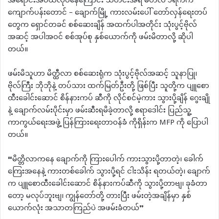
အရောင်းအဝယ်လုပ်နေကြောင်း သတင်းအရ မတ်လ ၁ရက်က
ကျောက်ပန်းတောင် – ချောက်မြို့ ကားလမ်းပေါ် တော်လှန်ရေးတပ်
တွေက ရှောင်တခင် စစ်ဆေးချိန် အထက်ပါအတိုင်း သုံးပွင့်ဗိုလ်
အဆင့် အပါအဝင် စစ်အုပ်စု နှစ်ယောက်ကို ဖမ်းမိတာလို့ ဆိုပါ
တယ်။
ဖမ်းမိသူဟာ မိတ္ထီလာ စစ်ဆေးရုံက သုံးပွင့်ဗိုလ်အဆင့် သူနာပြု၊
ဗိုလ်ကြီး ဘိုဘိုနဲ့ တပ်သား ထက်မြတ်ဦးတို့ ဖြစ်ပြီး သူတို့က ပျူစော
ထီးခေါင်းဆောင် စိန်နားကပ် ဆီကို လိုင်စင်မဲ့ကား သွားပို့ချိန် ဂွေးချို
နဲ့ ချောက်လမ်းပိုင်းမှာ ဖမ်းဆီးရမိခဲ့တာလို့ ဧရာဒေါင်း ပြည်သူ့
ကာကွယ်ရေးအဖွဲ့ ပြန်ကြားရေးတာဝန်ခံ ကိုရှိန်းက MFP ကို ပြောပါ
တယ်။
“မိတ္တိလာကနေ ချောက်ကို ကြားပေါက် ကားသွားပို့တာတဲ့၊ ခေါက်
ကြေးအနေနဲ့ ကားတစ်ခေါက် သွားပို့ရင် ငါးသိန်း ရတယ်တဲ့၊ ချောက်
က ပျူစောထီးခေါင်းဆောင် စိန်နားကပ်ဆီကို သွားပို့တာဗျ၊ ခုခံတာ
တော့ မလုပ်ဘူးဗျ၊ ကျွန်တော်တို့ တားပြီး ဖမ်းတဲ့အချိန်မှာ နှစ်
ယောက်လုံး အသာတကြည်ပဲ အဖမ်းခံတယ်”