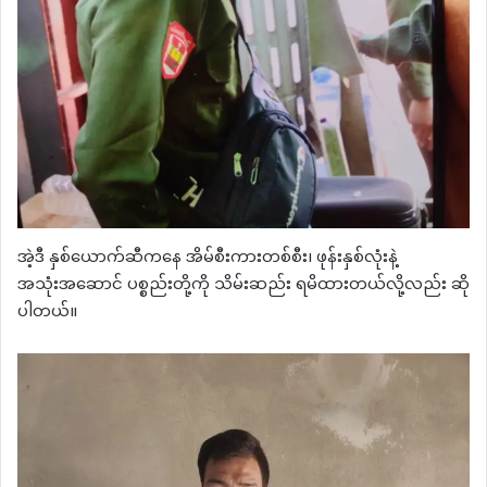
အဲ့ဒီ နှစ်ယောက်ဆီကနေ အိမ်စီးကားတစ်စီး၊ ဖုန်းနှစ်လုံးနဲ့
အသုံးအဆောင် ပစ္စည်းတို့ကို သိမ်းဆည်း ရမိထားတယ်လို့လည်း ဆို
ပါတယ်။