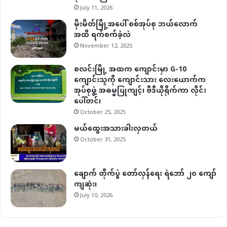
July 11, 2026
မိုးမိတ်မြို့အပေါ် စစ်အုပ်စု ဘယ်လောက်
အထိ ရက်စက်ခဲ့လဲ
November 12, 2025
စလင်းမြို့ အထက ကျောင်းမှာ G-10
ကျောင်းသူကို ကျောင်းသား လေးယောက်က
အုပ်စုဖွဲ့ အဓမ္မပြုကျင့်၊ ဗီဒီယိုရိုက်ကာ လိုင်း
ပေါ်တင်၊
October 25, 2025
မယ်ထွေးအသားခါးလှတယ်
October 31, 2025
ချောက် တိုက်ပွဲ တော်လှန်ရေး ရဲဘော် ၂၀ ကျော်
ကျဆုံး၊
July 10, 2026