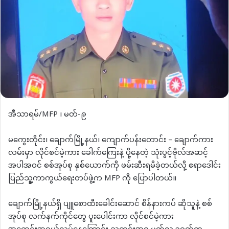
အီသာရမ်/MFP ၊ မတ်-၉
မကွေးတိုင်း၊ ချောက်မြို့နယ်၊ ကျောက်ပန်းတောင်း – ချောက်ကား
လမ်းမှာ လိုင်စင်မဲ့ကား ခေါက်ကြေးနဲ့ ပို့နေတဲ့ သုံးပွင့်ဗိုလ်အဆင့်
အပါအဝင် စစ်အုပ်စု နှစ်ယောက်ကို ဖမ်းဆီးရမိခဲ့တယ်လို့ ဧရာဒေါင်း
ပြည်သူ့ကာကွယ်ရေးတပ်ဖွဲ့က MFP ကို ပြောပါတယ်။
ချောက်မြို့နယ်ရှိ ပျူစောထီးခေါင်းဆောင် စိန်နားကပ် ဆိုသူနဲ့ စစ်
အုပ်စု လက်နက်ကိုင်တွေ ပူးပေါင်းကာ လိုင်စင်မဲ့ကား