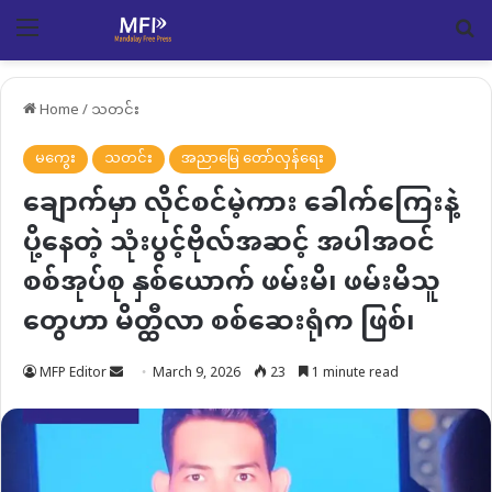
Menu
Se
Home
/
သတင်း
မကွေး
သတင်း
အညာမြေ တော်လှန်ရေး
ချောက်မှာ လိုင်စင်မဲ့ကား ခေါက်ကြေးနဲ့
ပို့နေတဲ့ သုံးပွင့်‌ဗိုလ်အဆင့် အပါအဝင်
စစ်အုပ်စု နှစ်ယောက် ဖမ်းမိ၊ ဖမ်းမိသူ
တွေဟာ မိတ္ထီလာ စစ်ဆေးရုံက ဖြစ်၊
Send
MFP Editor
March 9, 2026
23
1 minute read
an
email