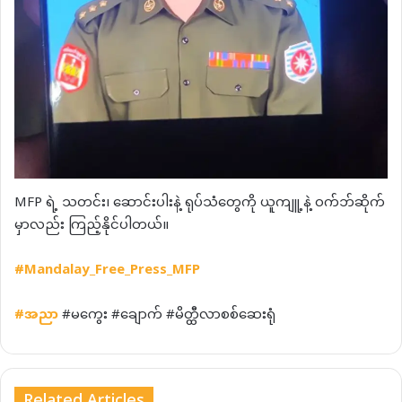
MFP ရဲ့ သတင်း၊ ဆောင်းပါးနဲ့ ရုပ်သံတွေကို ယူကျူ့နဲ့ ဝက်ဘ်ဆိုက်
မှာလည်း ကြည့်နိုင်ပါတယ်။
#Mandalay_Free_Press_MFP
#
အညာ
#မကွေး #ချောက် #မိတ္ထီလာစစ်ဆေးရုံ
Related Articles