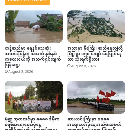
တန့်ဆည်မှာ ရေနစ်သေဆုံး
အညာမှာ မိုးကြီး၊ ဆည်ရေလျှံလို့
သတင်းပြန့်တဲ့ အသက် နှစ်နှစ်
မြို့၊ရွာ ၁၅၀ ကျော် ရေမြုပ်နေ
ကလေးငယ်ကို အသက်ရှင်လျက်
တာ သုံးရက်ရှိလာ၊
ပြန်တွေ့၊
August 8, 2026
August 8, 2026
မုံရွာ ဘုတလင်မှာ ၈၈၈၈ ဒီမိုက
ဆားလင်းကြီးမှာ ၈၈၈၈
ရေစီအရေးတော်ပုံနေ့
အရေးတော်ပုံနေ့ အထိမ်းအမှတ်