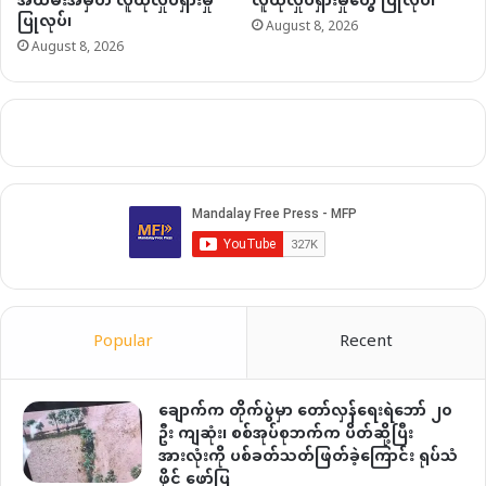
အထိမ်းအမှတ် လူထုလှုပ်ရှားမှု
လူထုလှုပ်ရှားမှုတွေ ပြုလုပ်၊
ပြုလုပ်၊
August 8, 2026
August 8, 2026
Popular
Recent
ချောက်က တိုက်ပွဲမှာ တော်လှန်ရေးရဲဘော် ၂၀
ဦး ကျဆုံး၊ စစ်အုပ်စုဘက်က ပိတ်ဆို့ပြီး
အားလုံးကို ပစ်ခတ်သတ်ဖြတ်ခဲ့ကြောင်း ရုပ်သံ
ဖိုင် ဖော်ပြ