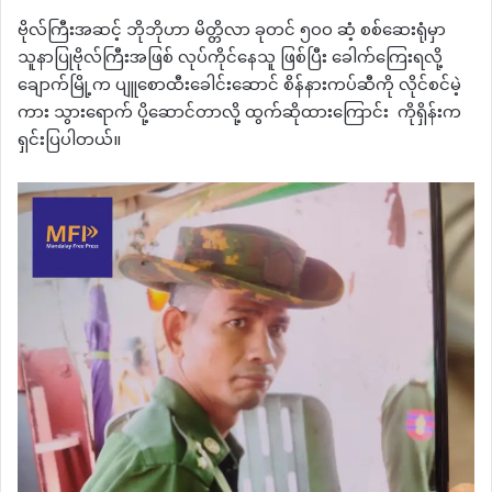
ဗိုလ်ကြီးအဆင့် ဘိုဘိုဟာ မိတ္တိလာ ခုတင် ၅၀၀ ဆံ့ စစ်ဆေးရုံမှာ
သူနာပြုဗိုလ်ကြီးအဖြစ် လုပ်ကိုင်နေသူ ဖြစ်ပြီး ခေါက်ကြေးရလို့
ချောက်မြို့က ပျူစောထီးခေါင်းဆောင် စိန်နားကပ်ဆီကို လိုင်စင်မဲ့
ကား သွားရောက် ပို့ဆောင်တာလို့ ထွက်ဆိုထားကြောင်း ကိုရှိန်းက
ရှင်းပြပါတယ်။