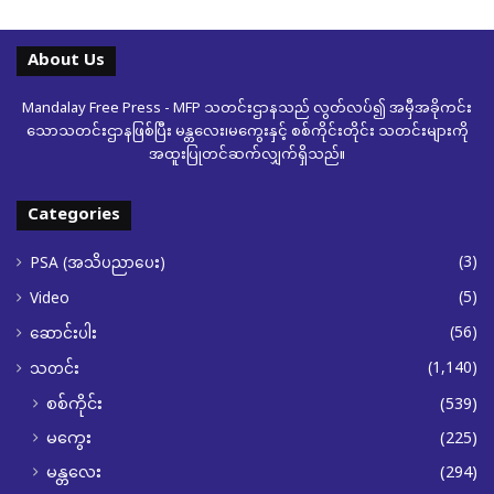
About Us
Mandalay Free Press - MFP သတင်းဌာနသည် လွတ်လပ်၍ အမှီအခိုကင်း
သောသတင်းဌာနဖြစ်ပြီး မန္တလေး၊မကွေးနှင့် စစ်ကိုင်းတိုင်း သတင်းများကို
အထူးပြုတင်ဆက်လျှက်ရှိသည်။
Categories
(3)
PSA (အသိပညာပေး)
(5)
Video
(56)
ဆောင်းပါး
(1,140)
သတင်း
စစ်ကိုင်း
(539)
မကွေး
(225)
မန္တလေး
(294)