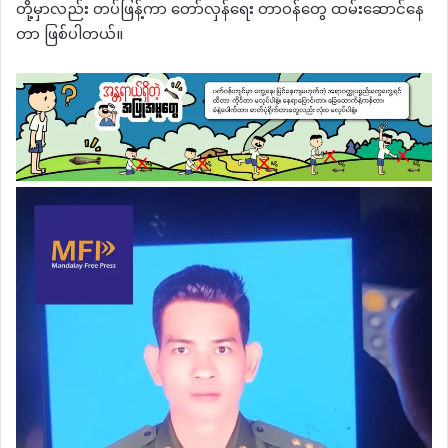
တို့မှာလည်း တပ်ဖြန့်ကာ တော်လှန်ရေး တာဝန်တွေ ထမ်းဆောင်နေ
တာ ဖြစ်ပါတယ်။