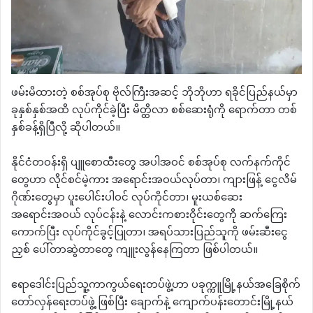
ဖမ်းမိထားတဲ့ စစ်အုပ်စု ဗိုလ်ကြီးအဆင့် ဘိုဘိုဟာ ရခိုင်ပြည်နယ်မှာ
ခုနှစ်နှစ်အထိ လုပ်ကိုင်ခဲ့ပြီး မိတ္ထိလာ စစ်ဆေးရုံကို ရောက်တာ တစ်
နှစ်ခန့်ရှိပြီလို့ ဆိုပါတယ်။
နိုင်ငံတဝန်းရှိ ပျူစောထီးတွေ အပါအဝင် စစ်အုပ်စု လက်နက်ကိုင်
တွေဟာ လိုင်စင်မဲ့ကား အရောင်းအဝယ်လုပ်တာ၊ ကျားဖြန့် ငွေလိမ်
ဂိုဏ်းတွေမှာ ပူးပေါင်းပါဝင် လုပ်ကိုင်တာ၊ မူးယစ်ဆေး
အရောင်းအဝယ် လုပ်ငန်းနဲ့ လောင်းကစားဝိုင်းတွေကို ဆက်ကြေး
ကောက်ပြီး လုပ်ကိုင်ခွင့်ပြုတာ၊ အရပ်သားပြည်သူကို ဖမ်းဆီးငွေ
ညှစ် ပေါ်တာဆွဲတာတွေ ကျူးလွန်နေကြတာ ဖြစ်ပါတယ်။
ဧရာဒေါင်းပြည်သူ့ကာကွယ်ရေးတပ်‌ဖွဲ့ဟာ ပခုက္ကူမြို့နယ်အခြေစိုက်
တော်လှန်ရေးတပ်ဖွဲ့ ဖြစ်ပြီး ချောက်နဲ့ ကျောက်ပန်းတောင်းမြို့နယ်