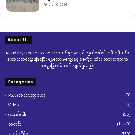
July 10, 2026
About Us
Mandalay Free Press - MFP သတင်းဌာနသည် လွတ်လပ်၍ အမှီအခိုကင်း
သောသတင်းဌာနဖြစ်ပြီး မန္တလေး၊မကွေးနှင့် စစ်ကိုင်းတိုင်း သတင်းများကို
အထူးပြုတင်ဆက်လျှက်ရှိသည်။
Categories
(3)
PSA (အသိပညာပေး)
(5)
Video
(56)
ဆောင်းပါး
(1,140)
သတင်း
စစ်ကိုင်း
(539)