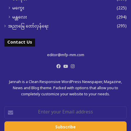
မကွေး
(225)
မန္တလေး
(294)
(295)
အညာမြေ တော်လှန်ရေး
Contact Us
editor@mfp-mm.com
Facebook
YouTube
Instagram
Jannah is a Clean Responsive WordPress Newspaper, Magazine,
News and Blog theme. Packed with options that allow you to
completely customize your website to your needs.
Enter
your
Email
address