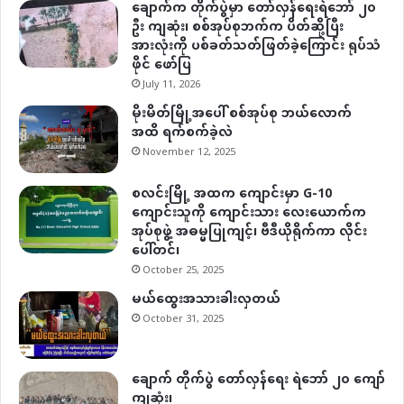
ချောက်က တိုက်ပွဲမှာ တော်လှန်ရေးရဲဘော် ၂၀
ဦး ကျဆုံး၊ စစ်အုပ်စုဘက်က ပိတ်ဆို့ပြီး
အားလုံးကို ပစ်ခတ်သတ်ဖြတ်ခဲ့ကြောင်း ရုပ်သံ
ဖိုင် ဖော်ပြ
July 11, 2026
မိုးမိတ်မြို့အပေါ် စစ်အုပ်စု ဘယ်လောက်
အထိ ရက်စက်ခဲ့လဲ
November 12, 2025
စလင်းမြို့ အထက ကျောင်းမှာ G-10
ကျောင်းသူကို ကျောင်းသား လေးယောက်က
အုပ်စုဖွဲ့ အဓမ္မပြုကျင့်၊ ဗီဒီယိုရိုက်ကာ လိုင်း
ပေါ်တင်၊
October 25, 2025
မယ်ထွေးအသားခါးလှတယ်
October 31, 2025
ချောက် တိုက်ပွဲ တော်လှန်ရေး ရဲဘော် ၂၀ ကျော်
ကျဆုံး၊