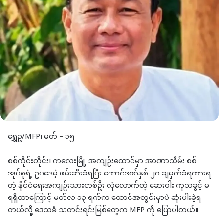
‌‌ရွှေဥ/MFP၊ မတ် – ၁၅
စစ်ကိုင်းတိုင်း၊ ကလေးမြို့ အကျဉ်းထောင်မှာ အာဏာသိမ်း စစ်
အုပ်စုရဲ့ ဥပဒေမဲ့ ဖမ်းဆီးခံရပြီး ထောင်ဒဏ်နှစ် ၂၀ ချမှတ်ခံရထားရ
တဲ့ နိုင်ငံရေးအကျဉ်းသားတစ်ဦး လုံလောက်တဲ့ ဆေးဝါး ကုသခွင့် မ
ရရှိတာကြောင့် မတ်လ ၁၃ ရက်က ထောင်အတွင်းမှာပဲ ဆုံးပါးခဲ့ရ
တယ်လို့ ဒေသခံ သတင်းရင်းမြစ်တွေက MFP ကို ပြောပါတယ်။