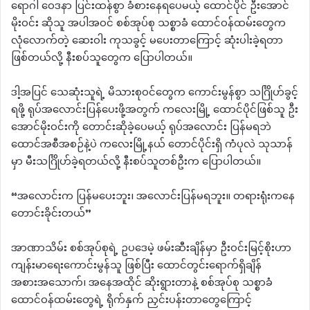
ရောဂါ ဝေဒနာ ပြင်းထန်စွာ ခံစားနေရပေမယ့် ထောင်ပိုင် ဦးအောင်
မိုးဝင်း ဆိုသူ အပါအဝင် စစ်အုပ်စု သစ္စာခံ ထောင်ဝန်ထမ်းတွေက
လုံလောက်တဲ့ ဆေးဝါး ကုသခွင့် မပေးတာကြောင့် ဆုံးပါးခဲ့ရတာ
ဖြစ်တယ်လို့ နီးစပ်သူတွေက ပြောပါတယ်။
ဒါ့အပြင် သေဆုံးသူရဲ့ မိသားစုဝင်တွေက ကောင်းမွန်စွာ သင်္ဂြိုဟ်ခွင့်
ရဖို့ ရုပ်အလောင်းပြန်ပေးဖို့အတွက် ကလေးမြို့ ထောင်ပိုင်ဖြစ်သူ ဦး
အောင်မိုးဝင်းကို တောင်းဆိုခဲ့ပေမယ့် ရုပ်အလောင်း ပြန်မရဘဲ
ထောင်အစီအစဉ်နဲ့ပဲ ကလေးမြို့နယ် တောင်ပိုင်းရှိ ကံပုလဲ သုသာန်
မှာ မီးသင်္ဂြိုဟ်ခဲ့ရတယ်လို့ နီးစပ်သူတစ်ဦးက ပြောပါတယ်။
“အလောင်းက ပြန်မပေးဘူး၊ အလောင်းပြန်မရဘူး။ တရားရုံးကနေ
တောင်းခိုင်းတယ်”
အာဏာသိမ်း စစ်အုပ်စုရဲ့ ဥပဒေမဲ့ ဖမ်းဆီးချိန်မှာ ဦးဝင်းမြင့်စိုးဟာ
ကျန်းမာရေးကောင်းမွန်သူ ဖြစ်ပြီး ထောင်တွင်းရောက်ရှိချိန်
အစားအသောက်၊ အနေအထိုင် ဆိုးရွားတာနဲ့ စစ်အုပ်စု သစ္စာခံ
ထောင်ဝန်ထမ်းတွေရဲ့ ရိုက်နှက် ညှင်းပန်းတာတွေကြောင့်