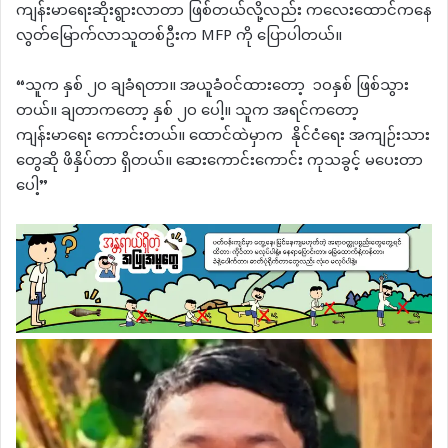
ကျန်းမာရေးဆိုးရွားလာတာ ဖြစ်တယ်လို့လည်း ကလေးထောင်ကနေ
လွတ်မြောက်လာသူတစ်ဦးက MFP ကို ပြောပါတယ်။
“သူက နှစ် ၂၀ ချခံရတာ။ အယူခံဝင်ထားတော့ ၁၀နှစ် ဖြစ်သွား
တယ်။ ချတာကတော့ နှစ် ၂၀ ပေါ့။ သူက အရင်ကတော့
ကျန်းမာရေး ကောင်းတယ်။ ထောင်ထဲမှာက နိုင်ငံရေး အကျဉ်းသား
တွေဆို ဖိနှိပ်တာ ရှိတယ်။ ဆေးကောင်းကောင်း ကုသခွင့် မပေးတာ
ပေါ့”