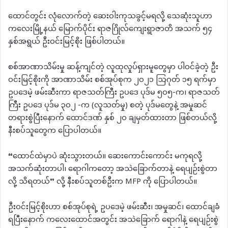
ထောင်တွင်း လုံလောက်တဲ့ ဆေးဝါးကုသခွင့်မရလို့ သေဆုံးသူဟာ
ကလေးမြို့နယ် မြောက်ပိုင်း ရာဇဂြိုလ်ကျေးရွာဇာတိ အသက် ၅၄
နှစ်အရွယ် ဦးဝင်းမြင့်စိုး ဖြစ်ပါတယ်။
စစ်အာဏာသိမ်းမှု ဆန့်ကျင်တဲ့ လူထုလှုပ်ရှားမူတွေမှာ ပါဝင်ခဲ့တဲ့ ဦး
ဝင်းမြင့်စိုးကို အာဏာသိမ်း စစ်အုပ်စုက ၂၀၂၁ ဩဂုတ် ၁၅ ရက်မှာ
ဥပဒေမဲ့ ဖမ်းဆီးကာ ရာဇသတ်ကြီး ဥပဒေ ပုဒ်မ ၅၀၅-က၊ ရာဇသတ်
ကြီး ဥပဒေ ပုဒ်မ ၃၀၂ -က (လူသတ်မှု) စတဲ့ ပုဒ်မတွေနဲ့ အမှုဆင်
တရားစွဲပြီးနောက် ထောင်ဒဏ် နှစ် ၂၀ ချမှတ်ထားတာ ဖြစ်တယ်လို့
နီးစပ်သူတွေက ပြောပါတယ်။
“ထောင်ထဲမှာပဲ ဆုံးသွားတယ်။ ဆေးကောင်းကောင်း မကုရလို့
အသက်ဆုံးတာပါ၊ ရောဂါကတော့ အသဲခြောက်တာနဲ့ ရေပျဉ်းစွဲတာ
လို့ သိရတယ်” လို့ နီးစပ်သူတစ်ဦးက MFP ကို ပြောပါတယ်။
ဦးဝင်းမြင့်စိုးဟာ စစ်အုပ်စုရဲ့ ဥပဒေမဲ့ ဖမ်းဆီး၊ အမှုဆင်၊ ထောင်ချခံ
ရပြီးနောက် ကလေးထောင်အတွင်း အသဲခြောက် ရောဂါနဲ့ ရေပျဉ်းစွဲ