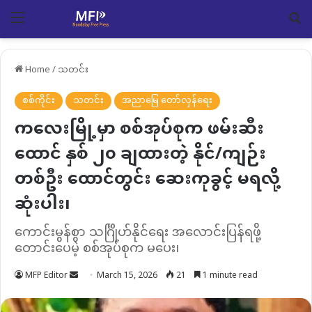
Menu
Se
Home
/
သတင်း
စစ်ကိုင်း
သတင်း
အညာမြေ တော်လှန်ရေး
ကလေးမြို့မှာ စစ်အုပ်စုက ဖမ်းဆီး
ထောင် နှစ် ၂၀ ချထားတဲ့ နိုင်/ကျဉ်း
တစ်ဦး ထောင်တွင်း ဆေးကုခွင့် မရလို့
ဆုံးပါး၊
ကောင်းမွန်စွာ သင်္ဂြိုဟ်နိုင်ရေး အလောင်းပြန်ရဖို့
တောင်းပေမဲ့ စစ်အုပ်စုက မပေး၊
Send
MFP Editor
March 15, 2026
21
1 minute read
an
email