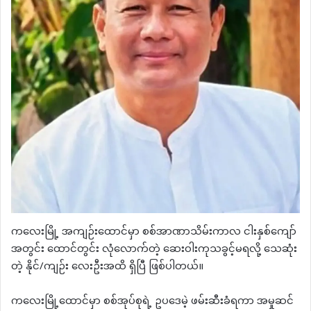
ကလေးမြို့ အကျဉ်းထောင်မှာ စစ်‌အာဏာသိမ်းကာလ ငါးနှစ်ကျော်
အတွင်း ထောင်တွင်း လုံလောက်တဲ့ ဆေးဝါးကုသခွင့်မရလို့ သေဆုံး
တဲ့ နိုင်/ကျဉ်း လေးဦးအထိ ရှိပြီ ဖြစ်ပါတယ်။
ကလေးမြို့ထောင်မှာ စစ်အုပ်စုရဲ့ ဥပဒေမဲ့ ဖမ်းဆီးခံရကာ အမှုဆင်