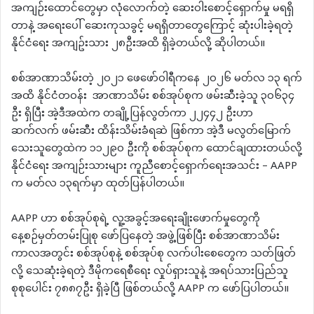
အကျဉ်းထောင်တွေမှာ လုံလောက်တဲ့ ဆေးဝါးစောင့်ရှောက်မှု မရရှိ
တာနဲ့ အရေးပေါ် ဆေးကုသခွင့် မရရှိတာတွေကြောင့် ဆုံးပါးခဲ့ရတဲ့
နိုင်ငံရေး အကျဥ်းသား ၂၈ဦးအထိ ရှိခဲ့တယ်လို့ ဆိုပါတယ်။
စစ်အာဏာသိမ်းတဲ့ ၂၀၂၁ ဖေဖော်ဝါရီကနေ ၂၀၂၆ မတ်လ ၁၃ ရက်
အထိ နိုင်ငံတဝန်း အာဏာသိမ်း စစ်အုပ်စုက ဖမ်းဆီးခဲ့သူ ၃၀၆၃၄
ဦး ရှိပြီး အဲ့ဒီအထဲက တချို့ပြန်လွတ်ကာ ၂၂၄၄၂ ဦးဟာ
ဆက်လက် ဖမ်းဆီး ထိန်းသိမ်းခံရဆဲ ဖြစ်ကာ အဲ့ဒီ မလွတ်မြောက်
သေးသူတွေထဲက ၁၁၂၉၀ ဦးကို စစ်အုပ်စုက ထောင်ချထားတယ်လို့
နိုင်ငံရေး အကျဉ်းသားများ ကူညီစောင့်ရှောက်ရေးအသင်း – AAPP
က မတ်လ ၁၃ရက်မှာ ထုတ်ပြန်ပါတယ်။
AAPP ဟာ စစ်အုပ်စုရဲ့ လူ့အခွင့်အရေးချိုးဖောက်မှုတွေကို
နေ့စဉ်မှတ်တမ်းပြုစု ဖော်ပြနေတဲ့ အဖွဲ့ဖြစ်ပြီး စစ်အာဏာသိမ်း
ကာလအတွင်း စစ်အုပ်စုနဲ့ စစ်အုပ်စု လက်ပါးစေတွေက သတ်ဖြတ်
လို့ သေဆုံးခဲ့ရတဲ့ ဒီမိုကရေစီရေး လှုပ်ရှားသူနဲ့ အရပ်သားပြည်သူ
စုစုပေါင်း ၇၈၈၇ဦး ရှိခဲ့ပြီ ဖြစ်တယ်လို့ AAPP က ဖော်ပြပါတယ်။