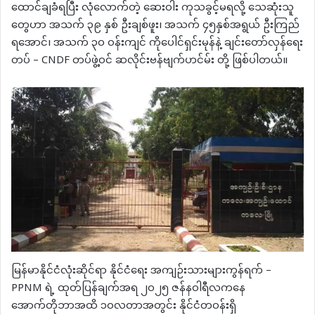
ထောင်ချခံရပြီး လုံလောက်တဲ့ ဆေးဝါး ကုသခွင့်မရလို့ သေဆုံးသူ
တွေဟာ အသက် ၃၉ နှစ် ဦးချစ်ဖူး၊ အသက် ၄၅နှစ်အရွယ် ဦးကြည်
ရအောင်၊ အသက် ၃၀ ဝန်းကျင် ကိုပေါင်ရှင်းမုန်နဲ့ ချင်းတော်လှန်ရေး
တပ် – CNDF တပ်ဖွဲ့၀င် ဆလိုင်းဗန်ဗျက်ဟင်မ်း တို့ ဖြစ်ပါတယ်။
မြန်မာနိုင်ငံလုံးဆိုင်ရာ နိုင်ငံရေး အကျဉ်းသားများကွန်ရက် –
PPNM ရဲ့ ထုတ်ပြန်ချက်အရ ၂၀၂၅ ဇန်နဝါရီလကနေ
အောက်တိုဘာအထိ ၁၀လတာအတွင်း နိုင်ငံတဝန်းရှိ