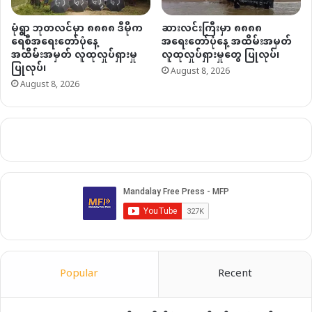
မုံရွာ ဘုတလင်မှာ ၈၈၈၈ ဒီမိုက
ဆားလင်းကြီးမှာ ၈၈၈၈
ရေစီအရေးတော်ပုံနေ့
အရေးတော်ပုံနေ့ အထိမ်းအမှတ်
အထိမ်းအမှတ် လူထုလှုပ်ရှားမှု
လူထုလှုပ်ရှားမှုတွေ ပြုလုပ်၊
ပြုလုပ်၊
August 8, 2026
August 8, 2026
Popular
Recent