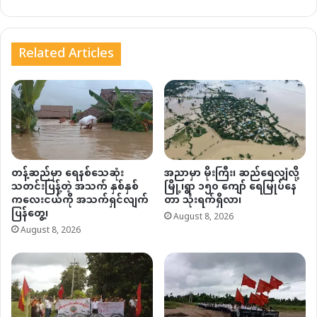
Related Articles
တန့်ဆည်မှာ ရေနစ်သေဆုံး
အညာမှာ မိုးကြီး၊ ဆည်ရေလျှံလို့
သတင်းပြန့်တဲ့ အသက် နှစ်နှစ်
မြို့၊ရွာ ၁၅၀ ကျော် ရေမြုပ်နေ
ကလေးငယ်ကို အသက်ရှင်လျက်
တာ သုံးရက်ရှိလာ၊
ပြန်တွေ့၊
August 8, 2026
August 8, 2026