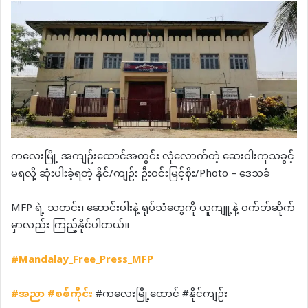
ကလေးမြို့ အကျဉ်းထောင်အတွင်း လုံလောက်တဲ့ ဆေးဝါးကုသခွင့်
မရလို့ ဆုံးပါးခဲ့ရတဲ့ နိုင်/ကျဉ်း ဦးဝင်းမြင့်စိုး/Photo – ဒေသခံ
MFP ရဲ့ သတင်း၊ ဆောင်းပါးနဲ့ ရုပ်သံတွေကို ယူကျူ့နဲ့ ဝက်ဘ်ဆိုက်
မှာလည်း ကြည့်နိုင်ပါတယ်။
#Mandalay_Free_Press_MFP
#
အညာ
#
စစ်ကိုင်း
#ကလေးမြို့ထောင် #နိုင်ကျဉ်း