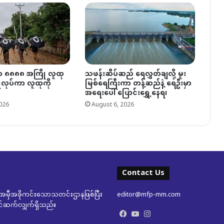
ှာ ၈၈၈၈ အကြို လူထု
သဖန်းဆိပ်ဆည် ရေလွှတ်ချလို့ မူး
ပြုလုပ်ကာ လူထုကို
မြစ်ရေကြီးကာ တန့်ဆည်နဲ့ ရေဦးမှာ
အရေးပေါ် ပြောင်းရွှေ့နေရ၊
026
August 6, 2026
Contact Us
မှီအခိုကင်းသောသတင်းဌာနဖြစ်ပြီး
editor@mfp-mm.com
ုတင်ဆက်လျှက်ရှိသည်။
Facebook
YouTube
Instagram