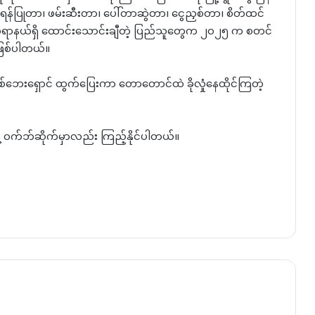
 ရန်ပြုတာ၊ ဖမ်းဆီးတာ၊ ပေါ်တာဆွဲတာ၊ ငွေညှစ်တာ၊ စိတ်ထင်
တရာနယ်ရှိ ထောင်းသောင်းချီတဲ့ ပြည်သူတွေက ၂၀၂၅ က စတင်
ြစ်ပါတယ်။
စစ်ဘေးရှောင် ထွက်ပြေးကာ တောတောင်ထဲ ခိုလှုံနေထိုင်ကြတဲ့
နဲ့ ဝက်ဘ်ဆိုက်မှာလည်း ကြည့်နိုင်ပါတယ်။