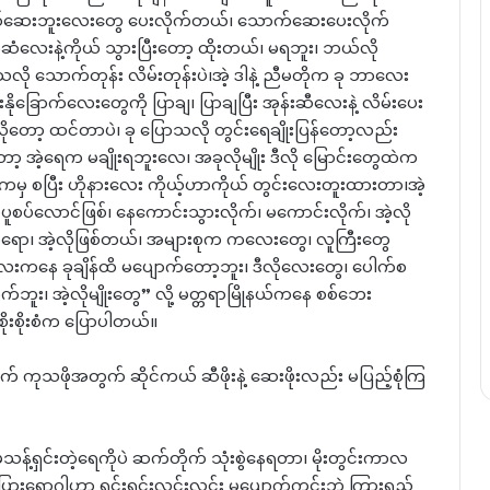
ညှစ်ဆေးဘူးလေးတွေ ပေးလိုက်တယ်၊ သောက်ဆေးပေးလိုက်
်ဆံလေးနဲ့ကိုယ် သွားပြီးတော့ ထိုးတယ်၊ မရဘူး၊ ဘယ်လို
ု သောက်တုန်း လိမ်းတုန်းပဲ၊အဲ့ ဒါနဲ့ ညီမတိုက ခု ဘာလေး
နိုခြောက်လေးတွေကို ပြာချ၊ ပြာချပြီး အုန်းဆီလေးနဲ့ လိမ်းပေး
ုတော့ ထင်တာပဲ၊ ခု ပြောသလို တွင်းရေချိုးပြန်တော့လည်း
့ အဲ့ရေက မချိုးရဘူးလေ၊ အခုလိုမျိုး ဒီလို မြောင်းတွေထဲက
မနေ့ကမှ စပြီး ဟိုနားလေး ကိုယ့်ဟာကိုယ် တွင်းလေးတူးထားတာ၊အဲ့
လောင်ဖြစ်၊ နေကောင်းသွားလိုက်၊ မကောင်းလိုက်၊ အဲ့လို
ရော၊ အဲ့လိုဖြစ်တယ်၊ အများစုက ကလေးတွေ၊ လူကြီးတွေ
နေ ခုချိန်ထိ မပျောက်တော့ဘူး၊ ဒီလိုလေးတွေ၊ ပေါက်စ
်ဘူး၊ အဲ့လိုမျိုးတွေ” လို့ မတ္တရာမြိုနယ်ကနေ စစ်ဘေး
ိုးစိုးစံက ပြောပါတယ်။
ကုသဖိုအတွက် ဆိုင်ကယ် ဆီဖိုးနဲ့ ဆေးဖိုးလည်း မပြည့်စုံကြ
့်ရှင်းတဲ့ရေကိုပဲ ဆက်တိုက် သုံးစွဲနေရတာ၊ မိုးတွင်းကာလ
ားရောဂါဟာ ရှင်းရှင်းလင်းလင်း မပျောက်ကင်းဘဲ ကြားရှည်