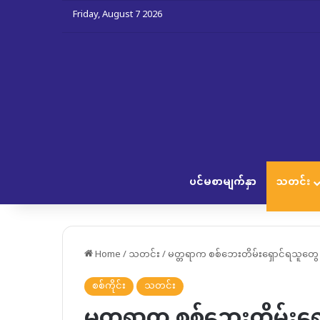
Friday, August 7 2026
ပင်မစာမျက်နှာ
သတင်း
Home
/
သတင်း
/
မတ္တရာက စစ်ဘေးတိမ်းရှောင်ရသူတွေ အရ
စစ်ကိုင်း
သတင်း
မတ္တရာက စစ်ဘေးတိမ်းရှ