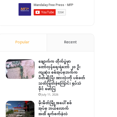
Popular
Recent
ချောက်က တိုက်ပွဲမှာ
တော်လှန်ရေးရဲဘော် ၂၀ ဦး
ကျဆုံး၊ စစ်အုပ်စုဘက်က
ပိတ်ဆို့ပြီး အားလုံးကို ပစ်ခတ်
သတ်ဖြတ်ခဲ့ကြောင်း ရုပ်သံ
ဖိုင် ဖော်ပြ
July 11, 2026
မိုးမိတ်မြို့အပေါ် စစ်
အုပ်စု ဘယ်လောက်
အထိ ရက်စက်ခဲ့လဲ