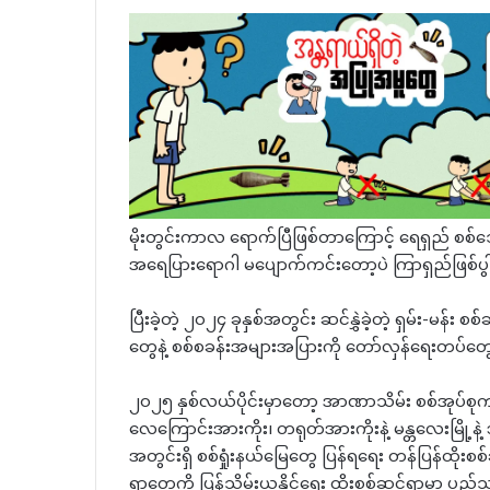
မိုးတွင်းကာလ ရောက်ပြီဖြစ်တာကြောင့် ရေရှည် စစ
အရေပြားရောဂါ မပျောက်ကင်းတော့ပဲ ကြာရှည်ဖြစ်ပွါ
ပြီးခဲ့တဲ့ ၂၀၂၄ ခုနှစ်အတွင်း ဆင်နွှဲခဲ့တဲ့ ရှမ်း-မန်း 
တွေနဲ့ စစ်စခန်းအများအပြားကို တော်လှန်ရေးတပ်တွေက
၂၀၂၅ နှစ်လယ်ပိုင်းမှာတော့ အာဏာသိမ်း စစ်အုပ်စု
လေကြောင်းအားကိုး၊ တရုတ်အားကိုးနဲ့ မန္တလေးမြို့န
အတွင်းရှိ စစ်ရှုံးနယ်မြေတွေ ပြန်ရရေး တန်ပြန်ထိုးစစ
ရွာတွေကို ပြန်သိမ်းယူနိုင်ရေး ထိုးစစ်ဆင်ရာမှာ ပည်