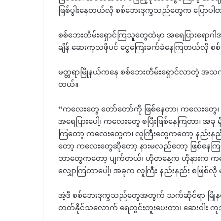
ဖြစ်ပွါးနေတယ်လို စစ်ဘေးဒုက္ခသည်တွေက ပြောပါ
စစ်ဘေးတိမ်းရှောင်ကြသူတွေထဲမှာ အရေပြားရောဂါအပြ
ချိန် ဆေးကုသဖိုပင် ငွေကြေးခက်ခဲနေကြတယ်လို 
မတ္တရာမြိုနယ်ကနေ စစ်ဘေးတိမ်းရှောင်လာတဲ့ အသက်
တယ်။
”ကလေးတွေ တော်တော်ကို ဖြစ်နေတာ၊ ကလေးတွေ၊ 
အရေပြားပေါ့၊ ကလေးတွေ စပြီးဖြစ်နေကြတာ၊ အခု မိ
ကြတော့ ကလေးတွေက၊ လူကြီးတွေကတော့ နည်းနည်း
တော့ ကလေးတွေဆိုတော့ နားမလည်တော့ ဖြစ်နေကြတ
ဘာတွေကတော့ ပျက်တယ်၊ ဟိုတနေ့က ဟိုနားက 
လျှောကြတာပေါ့၊ အခုက လူကြီး နည်းနည်း စဖြစ်လိ
အဲ့ဒီ စစ်ဘေးဒုက္ခသည်တွေအတွက် သက်ဆိုင်ရာ မြိ
တတ်နိုင်သလောက် ရေတွင်းတူးပေးတာ၊ ဆေးဝါး ကု