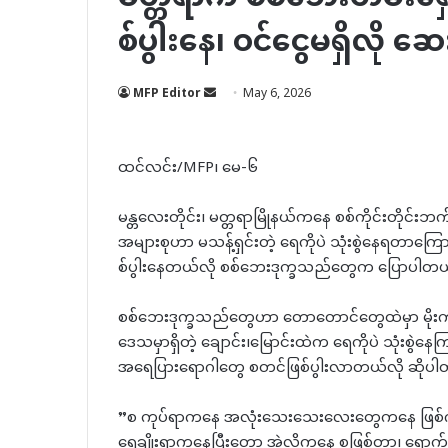
စ်ပွါးနေ၊ ဝင်ငွေမရှိလို ဆေ
Send
MFP Editor
May 6, 2026
an
email
ထင်လင်း/MFP၊ မေ-၆
မန္တလေးတိုင်း၊ မတ္တရာမြိုနယ်ကနေ စစ်ကိုင်းတိုင
အများစုဟာ မသန့်ရှင်းတဲ့ ရေကိုပဲ သုံးစွဲနေရတာကြေ
စ်ပွါးနေတယ်လို စစ်ဘေးဒုက္ခသည်တွေက ပြောပါတယ
စစ်ဘေးဒုက္ခသည်တွေဟာ တောတောင်တွေထဲမှာ မိုးကာ
ဒေသမှာရှိတဲ့ ချောင်း၊မြောင်းထဲက ရေကိုပဲ သုံးစွ
အရေပြားရောဂါတွေ စတင်ဖြစ်ပွါးလာတယ်လို ဆိုပ
”စ ကုပ်ရာကနေ အလုံးသေးသေးလေးတွေကနေ ဖြစ်ကုန်တ
ရေချိုးရာကနေပြီးတော့ အဲ့လိုကနေ စဖြစ်တာ၊ ရောက