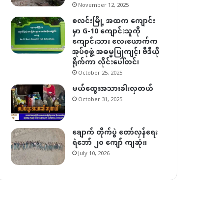
November 12, 2025
စလင်းမြို့ အထက ကျောင်း
မှာ G-10 ကျောင်းသူကို
ကျောင်းသား လေးယောက်က
အုပ်စုဖွဲ့ အဓမ္မပြုကျင့်၊ ဗီဒီယို
ရိုက်ကာ လိုင်းပေါ်တင်၊
October 25, 2025
မယ်ထွေးအသားခါးလှတယ်
October 31, 2025
ချောက် တိုက်ပွဲ တော်လှန်ရေး
ရဲဘော် ၂၀ ကျော် ကျဆုံး၊
July 10, 2026