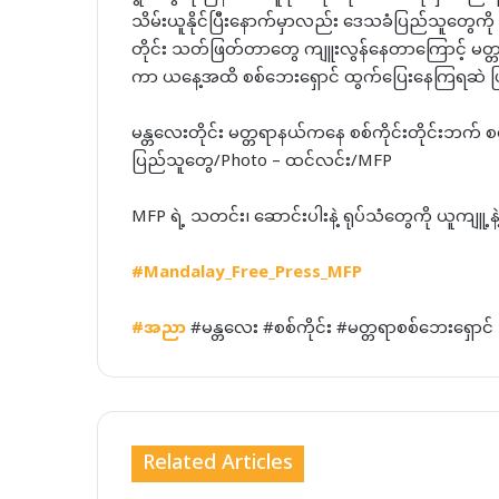
သိမ်းယူနိုင်ပြီးနောက်မှာလည်း ဒေသခံပြည်သူတွေကို
တိုင်း သတ်ဖြတ်တာတွေ ကျူးလွန်နေတာကြောင့် မတ္
ကာ ယနေ့အထိ စစ်ဘေးရှောင် ထွက်ပြေးနေကြရဆဲ ဖ
မန္တလေးတိုင်း မတ္တရာနယ်ကနေ စစ်ကိုင်းတိုင်းဘက် 
ပြည်သူတွေ/Photo – ထင်လင်း/MFP
MFP ရဲ့ သတင်း၊ ဆောင်းပါးနဲ့ ရုပ်သံတွေကို ယူကျူ့
#Mandalay_Free_Press_MFP
#
အညာ
#မန္တလေး #စစ်ကိုင်း #မတ္တရာစစ်ဘေးရှောင်
Related Articles