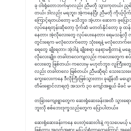
ခု ဝါးရုံတောဘက်မှာလည်း ညီမတို သွားကုတယ်၊ 
တယ်၊ ဒါလည်း မရဘူး၊ အဲ့ကနေပြီး ညီမတို ကိုယ့်ပိုက
ကြောင့်ရတယ်တော့ မသိဘူး၊ အဲ့ဟာ၊ ဆေးက ခုပြောသလိ
လုပ်နေရတုန်းဆိုတော့ ပိုက်ဆံ မတတ်နိုင်တော့ ခု ထန်း
နေတာ၊ အဲ့လိုလေးတွေ လုပ်ပေးနေတာ၊ ရေမသန့်လို လိ
တွင်းရေက မလုံလောက်တော့ သုံးရေနဲ့ မလုံလောက်တော
ရေတွေ ချိုးရတာ၊ အဲ့ဒါနဲ့ ချိုးစရာ နေရာမရှိတာနဲ့ 
လိုလေးချိုး၊ တခါတလေကျလည်း ကလေးတွေက စပ်ပူစပ်
လေးတွေ ဖြစ်တယ်၊ ကလေးမှ မဟုတ်ဘူး၊ လူကြီးတွေ
လည်း တခါတလေ ဖြစ်တယ်၊ ညီမဆိုရင် သေးသေးလေးက
ကွေးလေးကနေ ဒီလိုကြီးဖြစ်သွားတာ၊ ခုချိန်ထိ မပျောက
တိမ်းရှောင်လာရတဲ့ အသက် ၃၀ ကျော်အရွယ် မိခင် မစ
တခြားကျေးရွာတွေက ဆေးရုံဆေးခန်းအထိ သွားရောက် 
ဘူးလို စစ်ဘေးဒုက္ခသည်တွေက ပြောပါတယ်။
ဆေးရုံဆေးခန်းကနေ ပေးတဲ့ဆေးဝါးနဲ့ ကုသပေမယ့် မသန
ဖြစ်တာ၊ အဝတ်အစား မပြည့်စုံတာတွေကြောင့် အရေပြ