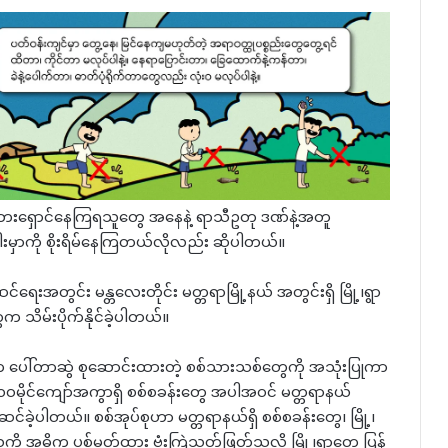
်ဘေးရှောင်နေကြရသူတွေ အနေနဲ့ ရာသီဥတု ဒဏ်နဲ့အတူ
းမှာကို စိုးရိမ်နေကြတယ်လိုလည်း ဆိုပါတယ်။
စစ်ဆင်ရေးအတွင်း မန္တလေးတိုင်း မတ္တရာမြို့နယ် အတွင်းရှိ မြို့၊ရွာ
 သိမ်းပိုက်နိုင်ခဲ့ပါတယ်။
က ပေါ်တာဆွဲ စုဆောင်းထားတဲ့ စစ်သားသစ်တွေကို အသုံးပြုကာ
ဲ့ ၁၀မိုင်ကျော်အကွာရှိ စစ်စခန်းတွေ အပါအဝင် မတ္တရာနယ်
်ဆင်ခဲ့ပါတယ်။ စစ်အုပ်စုဟာ မတ္တရာနယ်ရှိ စစ်စခန်းတွေ၊ မြို့၊
သူကို အဓိက ပစ်မှတ်ထား ဗုံးကြဲသတ်ဖြတ်သလို မြို့၊ရွာတွေ ပြန်