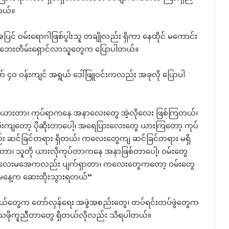
တယ်။
င် ဝမ်းရောဂါဖြစ်ပွါးသူ တချိုလည်း ရှိကာ နေထိုင် မကောင်း
စစ်ဘေးတိမ်းရှောင်လာသူတွေက ပြောပါတယ်။
 ၄၀ ဝန်းကျင် အရွယ် ဒေါ်ဖြူဝင်းကလည်း အခုလို ပြောပါ
ယားတာ၊ ကုပ်ရာကနေ အနာလေးတွေ အဲ့လိုလေး ဖြစ်ကြတယ်၊
ုးကျတော့ ပိုဆိုးတာပေါ့၊ အရေပြားလေးတွေ ယားကြတော့ ကုပ်
 ဆင်ခြင်တရား ရှိတယ်၊ ကလေးတွေကျ ဆင်ခြင်တရား မရှိ
ာ၊ သူတို ယားလိုကုပ်တာကနေ အနာဖြစ်တာပေါ့၊ ဝမ်းတွေ
ကလေးမအေကလည်း ပျက်ရှာတာ၊ ကလေးတွေကတော့ ဝမ်းတွေ
ု မနေ့က ဆေးထိုးသွားရတယ်”
ုနယ်တွေက တော်လှန်ရေး အဖွဲအစည်းတွေ၊ တပ်ရင်းတပ်ဖွဲတွေက
သဖိုကူညီတာတွေ ရှိတယ်လိုလည်း သိရပါတယ်။