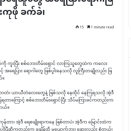
းကုဖို ခက်ခဲ၊
15
1 minute read
်းဘက်ကို ကူးပြီး စစ်ဘေးတိမ်းရှောင် လာကြသူတွေထဲက ကလေး
ာင့် အရေပြား ရောဂါတွေ ဖြစ်ပွါးနေသလို လူကြီးတချိုလည်း ဖြ
်။
တဲ၊ ယာယီတဲလေးတွေနဲ့ ဖြစ်သလို နေထိုင် နေကြရသလို အဲ့ဒီ
ဲနေကြရတာကြောင့် စစ်ဘေးတိမ်းရှောင်ပြီး သိပ်မကြာခင်ကတည်းက
ါတယ်။
ာ၊ အဲ့ဒီ ရေစချိုးရာကနေ ဖြစ်တာပဲ၊ အဲ့ဒီက မြောင်းထဲက
်ပါပြီဆိုကတည်းက ခုချိန်ထိ မပျောက်ဘူး၊ ဆေးလည်း စုံတယ်၊