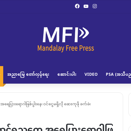
Facebook
YouTube
Instagram
အညာမြေ တော်လှန်ရေး
ဆောင်းပါး
VIDEO
PSA (အသိပည
ေပြားရောဂါဖြစ်ပွါးနေ၊ ဝင်ငွေမရှိလို ဆေးကုဖို ခက်ခဲ၊
ောင်ရသူတွေ အရေပြားရောဂါဖြ