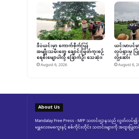
ဒီပဲယင်းမှာ ကောက်စိုက်ပြန်
ယင်းမာပင်မ
အမျိုးသမီးတွေ ချောင်းဖြတ်ကူးစဉ်
လှုပ်ရှားမှု 
ရေစီးမျောပါလို့ ခြောက်ဦး သေဆုံး၊
လှုံ့ဆော်၊
August 6, 2026
August 6, 2
About Us
Mandalay Free Press - MFP သတင်းဌာနသည် လွတ်လပ်၍ အ
မန္တလေး၊မကွေးနှင့် စစ်ကိုင်းတိုင်း သတင်းများကို အထူးပြ