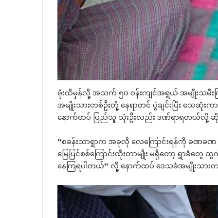
​ဗုံးထိမှန်လို့ အသက် ၅၀ ဝန်းကျင်အရွယ် အမျိုးသမ
အမျိုးသားတစ်ဦးတို့ နေရာတင် ပွဲချင်းပြီး သေဆုံ
နောက်ထပ် ပြည်သူ သုံးဦးလည်း ဒဏ်ရာရတယ်လို့ ဆ
​”စခန်းသာရွာက အခုလို လေကြောင်းရန်ကို ခဏခဏ ခံနေ
မြေပြင်စစ်ကြောင်းထိုးတာမျိုး မရှိတော့ ​ရွာခံတွေ ထ
နေကြရပါတယ်” လို့ နောက်ထပ် ဒေသခံအမျိုးသား