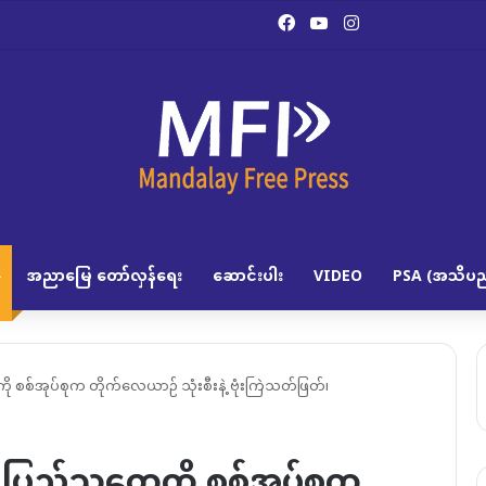
Facebook
YouTube
Instagram
အညာမြေ တော်လှန်ရေး
ဆောင်းပါး
VIDEO
PSA (အသိပည
စစ်အုပ်စုက တိုက်လေယာဉ် သုံးစီးနဲ့ ဗုံးကြဲသတ်ဖြတ်၊
ပြည်သူတွေကို စစ်အုပ်စုက