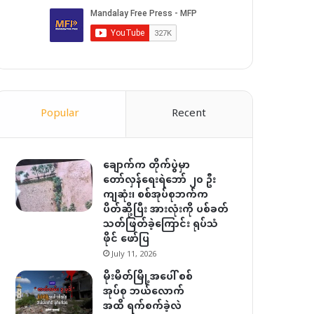
Popular
Recent
ချောက်က တိုက်ပွဲမှာ
တော်လှန်ရေးရဲဘော် ၂၀ ဦး
ကျဆုံး၊ စစ်အုပ်စုဘက်က
ပိတ်ဆို့ပြီး အားလုံးကို ပစ်ခတ်
သတ်ဖြတ်ခဲ့ကြောင်း ရုပ်သံ
ဖိုင် ဖော်ပြ
July 11, 2026
မိုးမိတ်မြို့အပေါ် စစ်
အုပ်စု ဘယ်လောက်
အထိ ရက်စက်ခဲ့လဲ