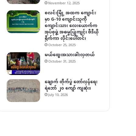
November 12, 2025
စလင်းမြို့ အထက ကျောင်း
မှာ G-10 ကျောင်းသူကို
ကျောင်းသား လေးယောက်က
အုပ်စုဖွဲ့ အဓမ္မပြုကျင့်၊ ဗီဒီယို
ရိုက်ကာ လိုင်းပေါ်တင်၊
October 25, 2025
မယ်ထွေးအသားခါးလှတယ်
October 31, 2025
ချောက် တိုက်ပွဲ တော်လှန်ရေး
ရဲဘော် ၂၀ ကျော် ကျဆုံး၊
July 10, 2026