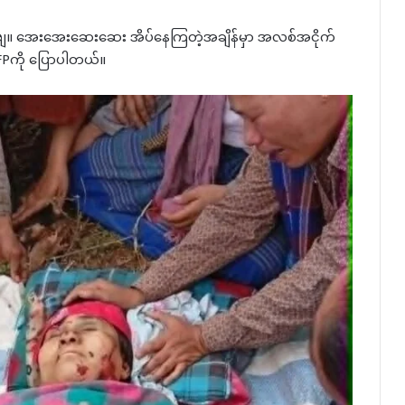
ှိဘူးဗျ။ အေးအေးဆေးဆေး အိပ်နေကြတဲ့အချိန်မှာ အလစ်အငိုက်
Pကို ပြောပါတယ်။