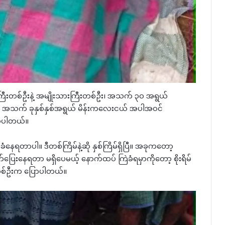
ီးကြီးတစ်ဦးနဲ့ အမျိုးသားကြီးတစ်ဦး၊ အသက် ၃၀ အရွယ်
းကာ အသက် ခုနှစ်နှစ်အရွယ် မိန်းကလေးငယ် အပါအဝင်
ိုပါတယ်။
ရတာပါ။ ဒီတစ်ကြိမ်နဲ့ဆို နှစ်ကြိမ်ရှိပြီ။ အခုကတော့
ွက်ပြေးနေရတာ မရှိပေမယ့် နောက်ထပ် ကြဲခံရမှာကိုတော့ စိုးရိမ်
တစ်ဦးက ပြောပါတယ်။