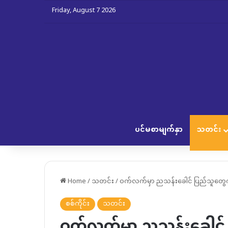
Friday, August 7 2026
ပင်မစာမျက်နှာ
သတင်း
Home
/
သတင်း
/
ဝက်လက်မှာ ညသန်းခေါင် ပြည်သူတွေကို 
စစ်ကိုင်း
သတင်း
ဝက်လက်မှာ ညသန်းခေါင် 