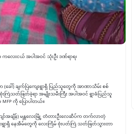
းကာ ကလေးငယ် အပါအဝင် သုံးဦး ဒဏ်ရာရ၊
န်းသာ (ခေါ်) ချက်ပြဲကျေးရွာရှိ ပြည်သူတွေကို အာဏာသိမ်း စစ်
 ဗုံးကြဲသတ်ဖြတ်ခဲ့ရာ အမျိုးသမီးကြီး အပါအဝင် ရွာခံပြည်သူ
က MFP ကို ပြောပါတယ်။
ာ်အချိန်) မန္တလေးမြို့ တံတားဦးလေဆိပ်က တက်လာတဲ့
ရွာရှိ နေအိမ်တွေကို လေးကြိမ် ဗုံးပတ်ကြဲ သတ်ဖြတ်သွားတာ