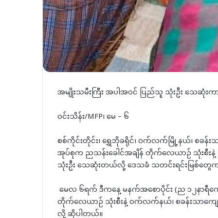
အမျိုးသမီးကြီး အပါအဝင် ပြည်သူ သုံးဦး သေဆုံ
ဝင်းသိန်း/MFP၊ မေ – ၆
စစ်ကိုင်းတိုင်း၊ ရွှေဘိုခရိုင်၊ ဝက်လက်မြို့နယ်၊ စခ
အုပ်စုက ညသန်းခေါင်အချိန် တိုက်လေယာဉ် သုံးစီးနဲ့
သုံးဦး သေဆုံးတယ်လို့ ဒေသခံ သတင်းရင်းမြစ်တွေ
မေလ ၆ရက် ဒီကနေ့ မနက်အစောပိုင်း (ည ၁၂နာရီကျေ
တိုက်လေယာဉ် သုံးစီးနဲ့ ဝက်လက်နယ်၊ စခန်းသာကျေး
လို့ ဆိုပါတယ်။