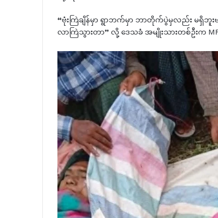
“ဗုံးကြဲချိန်မှာ ရွာဘက်မှာ ဘာတိုက်ပွဲမှလည်း မရ
လာကြဲသွားတာ” လို့ ဒေသခံ အမျိုးသားတစ်ဦးက MF