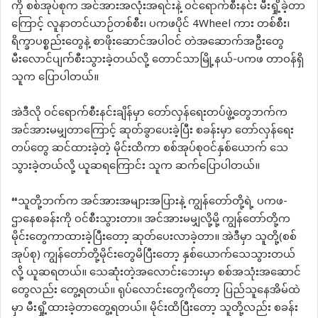
ကို စစ်အုပ်စုက အင်အားအလုံးအရင်းနဲ့ ဝင်ရောက်စီးနင်း မီးရှို့ခဲ့တာ
ကြောင့် လူနာတင်ယာဉ်တစ်စီး၊ ပကဖပိုင် 4Wheel ကား တစ်စီး၊
ရိက္ခာပစ္စည်းတွေနဲ့ စာဖိုးဆောင်အပါဝင် တဲအဆောက်အဦးတွေ
မီးလောင်ပျက်စီးသွားခဲ့တယ်လို့ တောင်သာမြို့နယ်-ပကဖ တာဝန်ရှိ
သူက ပြောပါတယ်။
အဲဒီလို ဝင်ရောက်စီးနင်းချိန်မှာ တော်လှန်ရေးတပ်ဖွဲ့တွေဘက်က
အင်အားမမျှတာကြောင့် ဆုတ်ခွာပေးခဲ့ပြီး စခန်းမှာ တော်လှန်ရေး
တပ်တွေ ဆင်ထားခဲ့တဲ့ မိုင်းထိကာ စစ်အုပ်စုဝင်နှစ်ယောက် သေ
သွားခဲ့တယ်လို့ ယူဆရကြောင်း သူက ဆက်ပြောပါတယ်။
“သူတို့ဘက်က အင်အားအများအပြားနဲ့ ကျွန်တော်တို့ရဲ့ ပကဖ-
ဌာနေစခန်းကို ဝင်စီးသွားတာ။ အင်အားမမျှလို့မို့ ကျွန်တော်တို့က
မိုင်းတွေကာထားခဲ့ပြီးတော့ ဆုတ်ပေးလာခဲ့တာ။ အဲဒီမှာ သူတို့(စစ်
အုပ်စု) ကျွန်တော်တို့မိုင်းတွေမိပြီးတော့ နှစ်ယောက်သေသွားတယ်
လို့ ယူဆရတယ်။ သေဆုံးတဲ့အလောင်းဘေးမှာ စစ်အသုံးအဆောင်
တွေလည်း တွေ့ရတယ်။ ရုပ်လောင်းတွေကိုတော့ ပြည်သူနေအိမ်ထဲ
မှာ မီးရှို့ထားခဲ့တာတွေ့ရတယ်။ မိုင်းထိပြီးတော့ သူတို့လည်း စခန်း