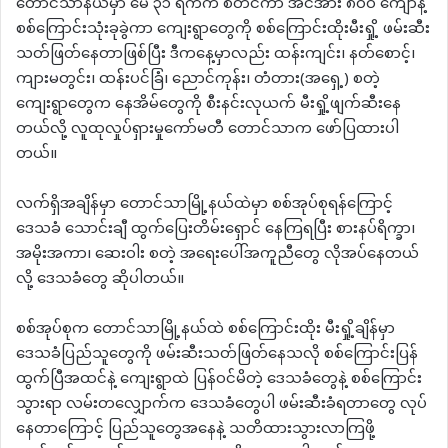
တောင်သာနယ်မှာ မေ ၃၁ ရက်က စတင်ကာ အင်အား ၈၀၀ ကျော်နဲ့
စစ်ကြောင်းသုံးခုခွဲကာ ကျေးရွာတွေကို စစ်ကြောင်းထိုးမီးရှို့ ဖမ်းဆီး
သတ်ဖြတ်နေတာဖြစ်ပြီး ဒီကနေ့မှာလည်း ထန်းကျင်း၊ နတ်စောင့်၊
ကျားမတွင်း၊ ထန်းပင်ခြံ၊ ညောင်ကုန်း၊ တံတား(အရှေ့) စတဲ့
ကျေးရွာတွေက နေအိမ်တွေကို စီးနင်းလုယက် မီးရှို့ဖျက်ဆီးနေ
တယ်လို့ လူထုလှုပ်ရှားမှုကော်မတီ တောင်သာက ဖော်ပြထားပါ
တယ်။
လက်ရှိအချိန်မှာ တောင်သာမြို့နယ်ထဲမှာ စစ်အုပ်စုရန်ကြောင့်
ဒေသခံ သောင်းချီ ထွက်ပြေးတိမ်းရှောင် နေကြရပြီး စားနပ်ရိက္ခာ၊
အမိုးအကာ၊ ဆေးဝါး စတဲ့ အရေးပေါ်အကူညီတွေ လိုအပ်နေတယ်
လို့ ဒေသခံတွေ ဆိုပါတယ်။
စစ်အုပ်စုက တောင်သာမြို့နယ်ထဲ စစ်ကြောင်းထိုး မီးရှို့ချိန်မှာ
ဒေသခံပြည်သူတွေကို ဖမ်းဆီးသတ်ဖြတ်နေသလို စစ်ကြောင်းပြန်
ထွက်ပြီအထင်နဲ့ ကျေးရွာထဲ ပြန်ဝင်မိတဲ့ ဒေသခံတွေနဲ့ စစ်ကြောင်း
သွားရာ လမ်းတလျှောက်က ဒေသခံတွေပါ ဖမ်းဆီးခံရတာတွေ လုပ်
နေတာကြောင့် ပြည်သူတွေအနေနဲ့ သတိထားသွားလာကြဖို့