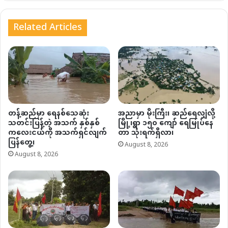
Related Articles
တန့်ဆည်မှာ ရေနစ်သေဆုံး
အညာမှာ မိုးကြီး၊ ဆည်ရေလျှံလို့
သတင်းပြန့်တဲ့ အသက် နှစ်နှစ်
မြို့၊ရွာ ၁၅၀ ကျော် ရေမြုပ်နေ
ကလေးငယ်ကို အသက်ရှင်လျက်
တာ သုံးရက်ရှိလာ၊
ပြန်တွေ့၊
August 8, 2026
August 8, 2026