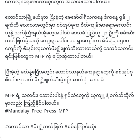
တော်လှန်ရေးအင်အားစုတွေက အသိပေးထားပါတယ်။
တောင်သာမြို့နယ်မှာာ ပြီးခဲ့တဲ့ ဖေဖော်ဝါရီလကနေ ဒီကနေ့ ဇွန် ၂
ရက်ထိ လေးလအတွင်းမှာ စစ်အုပ်စုက စိတ်ကျန်းမာရေးမကောင်း
သူနဲ့ သက်ကြီးရွယ်အိုတွေအပါဝင် ဒေသခံပြည်သူ ၂၁ ဦးကို ဖမ်းဆီး
သတ်ဖြတ်ခဲ့သလို ကျေးရွာပေါင်း ၁၀ ရွာကျော်က အိမ်ခြေ ၁၅၀၀
ကျော်ကို စီးနင်းလုယက်မီးရှို့ဖျက်ဆီးထားတယ်လို့ ဒေသခံသတင်း
ရင်းမြစ်တွေက MFP ကို ပြောဆိုထားပါတယ်။
ပြီးခဲ့တဲ့ မတ်နဲ့ဧပြီအတွင်း တောင်သာနယ်ကျေးရွာတွေကို စစ်အုပ်စု
စီးနင်းလုယက် မီးရှို့ဖျက်ဆီးခဲ့စဉ်/ ဓာတ်ပုံ -ဒေသခံ
MFP ရဲ့ သတင်း၊ ဆောင်းပါးနဲ့ ရုပ်သံတွေကို ယူကျူ့နဲ့ ဝက်ဘ်ဆိုက်
မှာလည်း ကြည့်နိုင်ပါတယ်။
#Mandalay_Free_Press_MFP
#တောင်သာ #မီးရှို့သတ်ဖြတ် #စစ်ကြောင်းထိုး