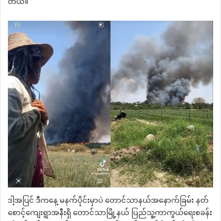
တယ်။
ဒါ့အပြင် ဒီကနေ့ မနက်ပိုင်းမှာပဲ တောင်သာနယ်အနောက်ခြမ်း နတ်
စောင့်ကျေးရွာအနီးရှိ တောင်သာမြို့နယ် ပြည်သူ့ကာကွယ်ရေးစခန်း