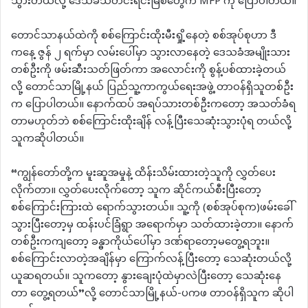
သွားတယ်လို့ ဒေသခံသတင်းရင်းမြစ်တွေက MFP ကို ပြောပါတယ်။
တောင်သာနယ်ထဲကို စစ်ကြောင်းထိုးမီးရှို့နေတဲ့ စစ်အုပ်စုဟာ ဒီ
ကနေ့ ဇွန် ၂ ရက်မှာ လမ်းပေါ်မှာ သွားလာနေတဲ့ ဒေသခံအမျိုးသား
တစ်ဦးကို ဖမ်းဆီးသတ်ဖြတ်ကာ အလောင်းကို စွန့်ပစ်ထားခဲ့တယ်
လို့ တောင်သာမြို့နယ် ပြည်သူ့ကာကွယ်ရေးအဖွဲ့ တာဝန်ရှိသူတစ်ဦး
က ပြောပါတယ်။ နောက်ထပ် အရပ်သားတစ်ဦးကတော့ အသတ်ခံရ
တာမဟုတ်ဘဲ စစ်ကြောင်းထိုးချိန် လန့်ပြီးသေဆုံးသွားပုံရ တယ်လို့
သူကဆိုပါတယ်။
“ကျွန်တော်တို့က မူးဆူအမှုနဲ့ ထိန်းသိမ်းထားတဲ့သူကို လွှတ်ပေး
လိုက်တာ။ လွှတ်ပေးလိုက်တော့ သူက ဆိုင်ကယ်စီးပြီးတော့
စစ်ကြောင်းကြားထဲ ရောက်သွားတယ်။ သူ့ကို (စစ်အုပ်စုက)ဖမ်းခေါ်
သွားပြီးတော့မှ ထန်းပင်ခြံရွာ အရောက်မှာ သတ်ထားခဲ့တာ။ နောက်
တစ်ဦးကကျတော့ ခန္ဓာကိုယ်ပေါ်မှာ ဒဏ်ရာတော့မတွေ့ရဘူး။
စစ်ကြောင်းလာတဲ့အချိန်မှာ ကြောက်လန့်ပြီးတော့ သေဆုံးတယ်လို့
ယူဆရတယ်။ သူကတော့ နွားချေးပုံထဲမှာလဲပြီးတော့ သေဆုံးနေ
တာ တွေ့ရတယ်”လို့ တောင်သာမြို့နယ်-ပကဖ တာဝန်ရှိသူက ဆိုပါ