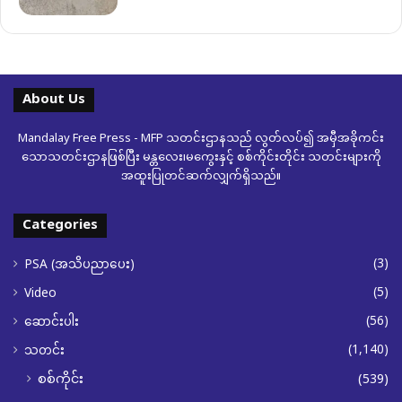
About Us
Mandalay Free Press - MFP သတင်းဌာနသည် လွတ်လပ်၍ အမှီအခိုကင်း
သောသတင်းဌာနဖြစ်ပြီး မန္တလေး၊မကွေးနှင့် စစ်ကိုင်းတိုင်း သတင်းများကို
အထူးပြုတင်ဆက်လျှက်ရှိသည်။
Categories
(3)
PSA (အသိပညာပေး)
(5)
Video
(56)
ဆောင်းပါး
(1,140)
သတင်း
စစ်ကိုင်း
(539)