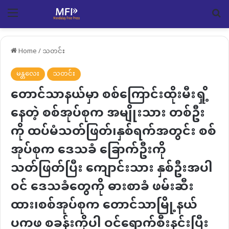
Menu
Se
Home
/
သတင်း
မန္တလေး
သတင်း
တောင်သာနယ်မှာ စစ်ကြောင်းထိုးမီးရှို့
နေတဲ့ စစ်အုပ်စုက အမျိုးသား တစ်ဦး
ကို ထပ်မံသတ်ဖြတ်၊နှစ်ရက်အတွင်း စစ်
အုပ်စုက ဒေသခံ ခြောက်ဦးကို
သတ်ဖြတ်ပြီး ကျောင်းသား နှစ်ဦးအပါ
ဝင် ဒေသခံတွေကို ဓားစာခံ ဖမ်းဆီး
ထား၊စစ်အုပ်စုက တောင်သာမြို့နယ်
ပကဖ စခန်းကိုပါ ဝင်ရောက်စီးနင်းပြီး