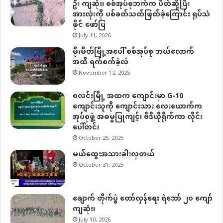
ဦး ကျဆုံး၊ စစ်အုပ်စုဘက်က ပိတ်ဆို့ပြီး
အားလုံးကို ပစ်ခတ်သတ်ဖြတ်ခဲ့ကြောင်း ရုပ်သံ
ဖိုင် ဖော်ပြ
July 11, 2026
မိုးမိတ်မြို့အပေါ် စစ်အုပ်စု ဘယ်လောက်
အထိ ရက်စက်ခဲ့လဲ
November 12, 2025
စလင်းမြို့ အထက ကျောင်းမှာ G-10
ကျောင်းသူကို ကျောင်းသား လေးယောက်က
အုပ်စုဖွဲ့ အဓမ္မပြုကျင့်၊ ဗီဒီယိုရိုက်ကာ လိုင်း
ပေါ်တင်၊
October 25, 2025
မယ်ထွေးအသားခါးလှတယ်
October 31, 2025
ချောက် တိုက်ပွဲ တော်လှန်ရေး ရဲဘော် ၂၀ ကျော်
ကျဆုံး၊
July 10, 2026