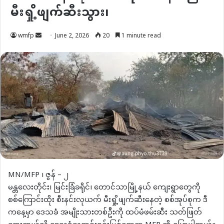
မီးရှို့ဖျက်ဆီးသွား၊
Send
wmfp
June 2, 2026
20
1 minute read
an
email
MN/MFP ၊ ဇွန် – ၂
မန္တလေးတိုင်း၊ မြင်းခြံခရိုင်၊ တောင်သာမြို့နယ် ကျေးရွာတွေကို
စစ်ကြောင်းထိုး စီးနင်းလုယက် မီးရှို့ဖျက်ဆီးနေတဲ့ စစ်အုပ်စုက ဒီ
ကနေ့မှာ ဒေသခံ အမျိုးသားတစ်ဦးကို ထပ်မံဖမ်းဆီး သတ်ဖြတ်