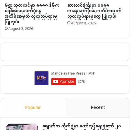
မုံရွာ ဘုတလင်မှာ ၈၈၈၈ ဒီမိုက
ဆားလင်းကြီးမှာ ၈၈၈၈
ရေစီအရေးတော်ပုံနေ့
အရေးတော်ပုံနေ့ အထိမ်းအမှတ်
အထိမ်းအမှတ် လူထုလှုပ်ရှားမှု
လူထုလှုပ်ရှားမှုတွေ ပြုလုပ်၊
ပြုလုပ်၊
August 8, 2026
August 8, 2026
Popular
Recent
ချောက်က တိုက်ပွဲမှာ တော်လှန်ရေးရဲဘော် ၂၀