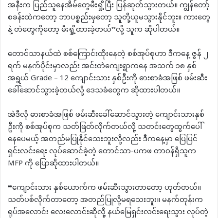
အနီးက ပြည်သူနေအိမ်တွေမီးရှို့ပြီး ပြန်ဆုတ်သွားတယ်။ ကျွန်တော့်
စခန်းထဲကတော့ ဘာပစ္စည်းမှတော့ သူတို့ယူမသွားနိုင်ဘူး။ ကားတွေ
နဲ့ တဲတွေကိုတော့ မီးရှို့ထားခဲ့တယ်”လို့ သူက ဆိုပါတယ်။
တောင်သာနယ်ထဲ စစ်ကြောင်းထိုးနေတဲ့ စစ်အုပ်စုဟာ ဒီကနေ့ ဇွန် ၂
ရက် မနက်ပိုင်းမှာလည်း အင်းတဲကျေးရွာကနေ အသက် ၁၈ နှစ်
အရွယ် Grade – 12 ကျောင်းသား နှစ်ဦးကို ဓားစာခံအဖြစ် ဖမ်းဆီး
ခေါ်ဆောင်သွားခဲ့တယ်လို့ ဒေသခံတွေက ဆိုထားပါတယ်။
အဲဒီလို ဓားစာခံအဖြစ် ဖမ်းဆီးခေါ်ဆောင်သွားတဲ့ ကျောင်းသားနှစ်
ဦးကို စစ်အုပ်စုက သတ်ဖြတ်လိုက်တယ်လို့ သတင်းတွေထွက်ပေါ်
နေပေမယ့် အတည်မပြုနိုင်သေးဘူးလို့လည်း ဒီကနေ့မှာ ပြေပြင်
ရှင်းလင်းရေး လုပ်ဆောင်ခဲ့တဲ့ တောင်သာ-ပကဖ တာဝန်ရှိသူက
MFP ကို ပြောဆိုထားပါတယ်။
“ကျောင်းသား နှစ်ယောက်က ဖမ်းဆီးသွားတာတော့ ဟုတ်တယ်။
သတ်ပစ်လိုက်တာတော့ အတည်ပြုလို့မရသေးဘူး။ မနက်တုန်းက
ရုပ်အလောင်း လေးလောင်းဆိုလို့ နယ်မြေရှင်းလင်းရေးသွား လုပ်တဲ့