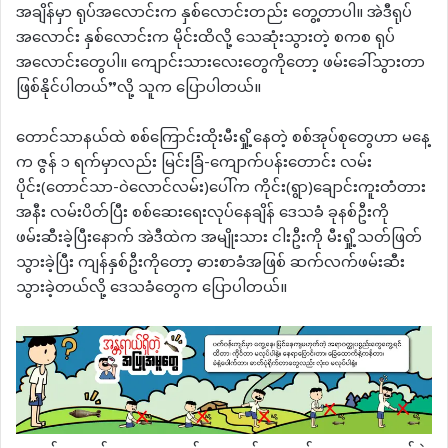
အချိန်မှာ ရုပ်အလောင်းက နှစ်လောင်းတည်း တွေ့တာပါ။ အဲဒီရုပ်
အလောင်း နှစ်လောင်းက မိုင်းထိလို့ သေဆုံးသွားတဲ့ စကစ ရုပ်
အလောင်းတွေပါ။ ကျောင်းသားလေးတွေကိုတော့ ဖမ်းခေါ်သွားတာ
ဖြစ်နိုင်ပါတယ်”လို့ သူက ပြောပါတယ်။
တောင်သာနယ်ထဲ စစ်ကြောင်းထိုးမီးရှို့နေတဲ့ စစ်အုပ်စုတွေဟာ မနေ့
က ဇွန် ၁ ရက်မှာလည်း မြင်းခြံ-ကျောက်ပန်းတောင်း လမ်း
ပိုင်း(တောင်သာ-ဝဲလောင်လမ်း)ပေါ်က ကိုင်း(ရွာ)ချောင်းကူးတံတား
အနီး လမ်းပိတ်ပြီး စစ်ဆေးရေးလုပ်နေချိန် ဒေသခံ ခုနစ်ဦးကို
ဖမ်းဆီးခဲ့ပြီးနောက် အဲဒီထဲက အမျိုးသား ငါးဦးကို မီးရှို့သတ်ဖြတ်
သွားခဲ့ပြီး ကျန်နှစ်ဦးကိုတော့ ဓားစာခံအဖြစ် ဆက်လက်ဖမ်းဆီး
သွားခဲ့တယ်လို့ ဒေသခံတွေက ပြောပါတယ်။