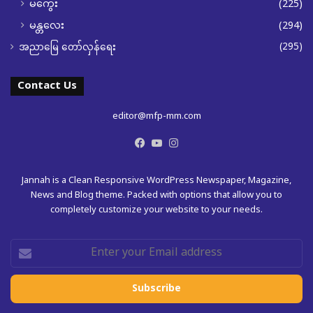
မကွေး
(225)
မန္တလေး
(294)
(295)
အညာမြေ တော်လှန်ရေး
Contact Us
editor@mfp-mm.com
Facebook
YouTube
Instagram
Jannah is a Clean Responsive WordPress Newspaper, Magazine,
News and Blog theme. Packed with options that allow you to
completely customize your website to your needs.
Enter
your
Email
address