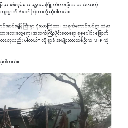
းချိန်မှာ စစ်အုပ်စုက မန္တလေးမြို့ တံတားဦးက တက်လာတဲ့
ကျေးရွာကို ဗုံးပတ်ကြဲတာလို့ ဆိုပါတယ်။
်းဆင်းချိန်ကြီးမှာ ဗုံးလာကြဲတာ။ သရက်ကောင်းပင်ရွာ ထဲမှာ
းသားလေးတွေရော၊ အသက်ကြီးပိုင်းတွေရော စုစုပေါင်း ခြောက်
ွေလည်း ပါတယ်” လို့ ရွာခံ အမျိုးသားတစ်ဦးက MFP ကို
းခဲ့ပါတယ်။