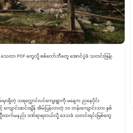
ပြီး သေတာ PDF တွေလို့ စစ်လော်ဘီတွေ အောင်ပွဲခံ သတင်းဖြန့်၊
ခြမ်းမှာရှိတဲ့ သရက္ကောင်းပင်ကျေးရွာကို မနေ့က ညနေပိုင်း
် ကျောင်းဆင်းချိန် အိမ်ပြန်လာတဲ့ ၁၀ တန်းကျောင်းသား နှစ်
၁၅ ဦးထက်မနည်း ဒဏ်ရာရတယ်လို့ ဒေသခံ သတင်းရင်းမြစ်တွေ