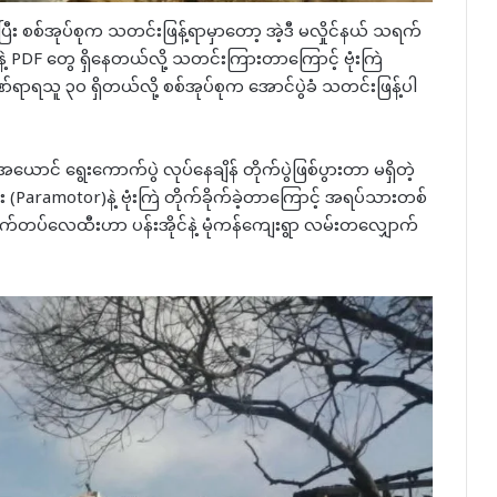
်ပြီး စစ်အုပ်စုက သတင်းဖြန့်ရာမှာတော့ အဲ့ဒီ မလှိုင်နယ် သရက်
နဲ့ PDF တွေ ရှိနေတယ်လို့ သတင်းကြားတာကြောင့် ဗုံးကြဲ
ရသူ ၃၀ ရှိတယ်လို့ စစ်အုပ်စုက အောင်ပွဲခံ သတင်းဖြန့်ပါ
ယောင် ရွေးကောက်ပွဲ လုပ်နေချိန် တိုက်ပွဲဖြစ်ပွားတာ မရှိတဲ့
(Paramotor)နဲ့ ဗုံးကြဲ တိုက်ခိုက်ခဲ့တာကြောင့် အရပ်သားတစ်
စက်တပ်လေထီးဟာ ပန်းအိုင်နဲ့ မုံကန်ကျေးရွာ လမ်းတလျှောက်