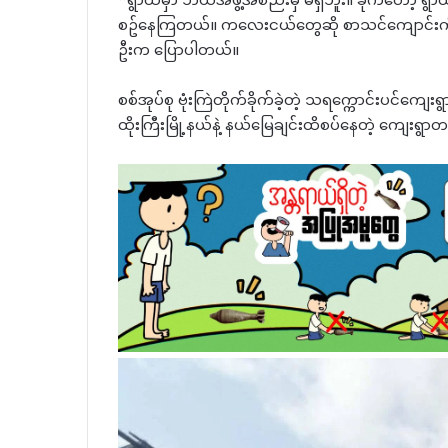
“ရွာထဲမှာ ဘယ်အဖွဲ့အစည်းမှ မရှိဘူး။ ခုကတော့ ရွာထ
စဥ်နေကြတယ်။ ကလေးငယ်တွေဆို စာသင်ကျောင်းကို သ
ဦးက ပြောပါတယ်။
စစ်အုပ်စု ဗုံးကြဲတိုက်ခိုက်ခဲ့တဲ့ သရက္ကောင်းပင်ကျေးရွ
ထိုးကြီးမြို့နယ်နဲ့ နယ်မြေချင်းထိစပ်နေတဲ့ ကျေးရွာ