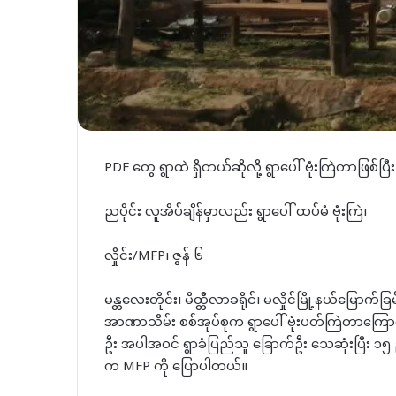
PDF တွေ ရွာထဲ ရှိတယ်ဆိုလို့ ရွာပေါ် ဗုံးကြဲတာဖြစ်
ညပိုင်း လူအိပ်ချိန်မှာလည်း ရွာပေါ် ထပ်မံ ဗုံးကြဲ၊
လှိုင်း/MFP၊ ဇွန် ၆
မန္တလေးတိုင်း၊ မိထ္တီလာခရိုင်၊ မလှိုင်မြို့နယ်မြောက်
အာဏာသိမ်း စစ်အုပ်စုက ရွာပေါ် ဗုံးပတ်ကြဲတာကြောင့
ဦး အပါအဝင် ရွာခံပြည်သူ ခြောက်ဦး သေဆုံးပြီး 
က MFP ကို ပြောပါတယ်။