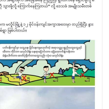
ဲက အများစုက အခြေအနေ ကြည့်ပြီး ရွာထဲကနေ ရှောင်ဖို့လို့ စီ
ွားဖို့လို့ ကြောက်နေကြတယ်” လို့ ဒေသခံ အမျိုးသမီးတစ်
ာက မလှိုင်မြို့နဲ့ ၁၂ မိုင်ဝန်းကျင်အကွာအဝေးမှာ တည်ရှိပြီး နွား
တစ်ရွာ ဖြစ်ပါတယ်။