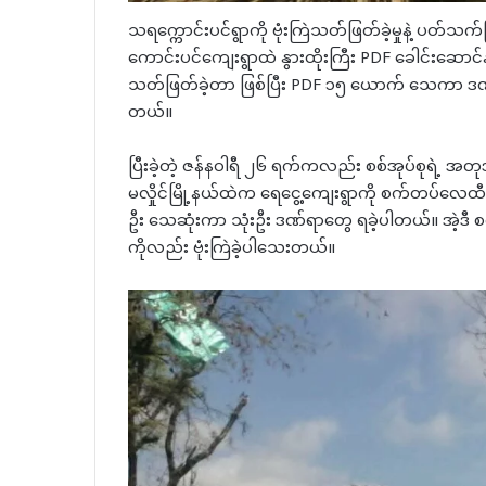
သရက္ကောင်းပင်ရွာကို ဗုံးကြဲသတ်ဖြတ်ခဲ့မှုနဲ့ ပတ်သက
ကောင်းပင်ကျေးရွာထဲ နွားထိုးကြီး PDF ခေါင်းဆောင်
သတ်ဖြတ်ခဲ့တာ ဖြစ်ပြီး PDF ၁၅ ယောက် သေကာ ဒဏ်ရာ
တယ်။
ပြီးခဲ့တဲ့ ဇန်နဝါရီ ၂၆ ရက်ကလည်း စစ်အုပ်စုရဲ့ အတုအ
မလှိုင်မြို့နယ်ထဲက ရေငွေ့ကျေးရွာကို စက်တပ်လေထီး 
ဦး သေဆုံးကာ သုံးဦး ဒဏ်ရာတွေ ရခဲ့ပါတယ်။ အဲ့ဒီ 
ကိုလည်း ဗုံးကြဲခဲ့ပါသေးတယ်။