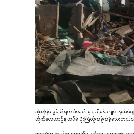
ဒါ့အပြင် ဇွန် ၆ ရက် ဒီမနက် ၃ နာရီဝန်းကျင် လူအိပ်ခ
တိုက်လေယာဉ်နဲ့ ထပ်မံ ဗုံးကြဲတိုက်ခိုက်ခဲ့သေးတယ်လ