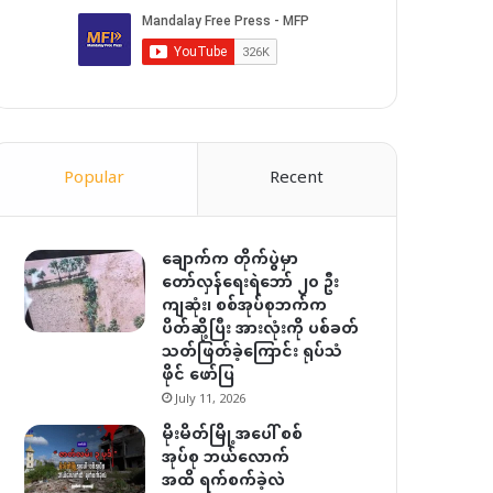
Popular
Recent
ချောက်က တိုက်ပွဲမှာ
တော်လှန်ရေးရဲဘော် ၂၀ ဦး
ကျဆုံး၊ စစ်အုပ်စုဘက်က
ပိတ်ဆို့ပြီး အားလုံးကို ပစ်ခတ်
သတ်ဖြတ်ခဲ့ကြောင်း ရုပ်သံ
ဖိုင် ဖော်ပြ
July 11, 2026
မိုးမိတ်မြို့အပေါ် စစ်
အုပ်စု ဘယ်လောက်
အထိ ရက်စက်ခဲ့လဲ