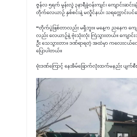
ဇွန်လ ၅ရက် မွန်းလွဲ ၃နာရီခွဲဝန်းကျင်၊ ကျောင်းဆင်
တိုက်လေယာဉ် နှစ်စင်းနဲ့ မလှိုင်နယ်၊ သရက္ကောင်းပင်
“တိုက်ပွဲဖြစ်တာလည်း မရှိဘူး။ မနေ့က ညနေက ကျောင
လည်း လေယာဥ်နဲ့ ဗုံးသုံးလုံး ကြဲသွားတယ်။ ကျောင်
ဦး သေသွားတာ။ ဒဏ်ရာရတဲ့ အထဲမှာ ကလေးငယ်လေးတ
ပြောပါတယ်။
ဗုံးဒဏ်ကြောင့် နေအိမ်ခြောက်လုံးထက်မနည်း ပျက်စီ