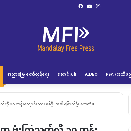
Facebook
YouTube
Instagram
အညာမြေ တော်လှန်ရေး
ဆောင်းပါး
VIDEO
PSA (အသိပည
ြဲသတ်လို့ ၁၀ တန်းကျောင်းသား နှစ်ဦး အပါ ခြောက်ဦး သေဆုံး၊
်စုက ဗုံးကြဲသတ်လို့ ၁၀ တန်း