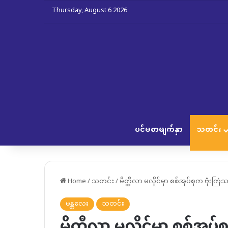
Thursday, August 6 2026
ပင်မစာမျက်နှာ
သတင်း
Home
/
သတင်း
/
မိတ္ထီလာ မလှိုင်မှာ စစ်အုပ်စုက ဗုံးက
မန္တလေး
သတင်း
မိတ္ထီလာ မလှိုင်မှာ စစ်အုပ