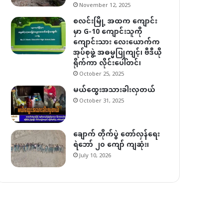
November 12, 2025
စလင်းမြို့ အထက ကျောင်း
မှာ G-10 ကျောင်းသူကို
ကျောင်းသား လေးယောက်က
အုပ်စုဖွဲ့ အဓမ္မပြုကျင့်၊ ဗီဒီယို
ရိုက်ကာ လိုင်းပေါ်တင်၊
October 25, 2025
မယ်ထွေးအသားခါးလှတယ်
October 31, 2025
ချောက် တိုက်ပွဲ တော်လှန်ရေး
ရဲဘော် ၂၀ ကျော် ကျဆုံး၊
July 10, 2026