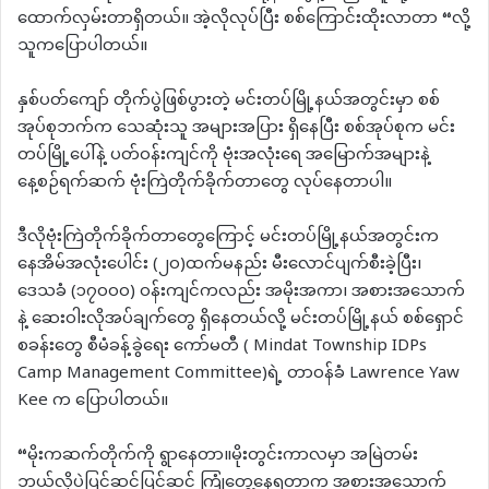
ထောက်လှမ်းတာရှိတယ်။ အဲ့လိုလုပ်ပြီး စစ်ကြောင်းထိုးလာတာ “လို့
သူကပြောပါတယ်။
နှစ်ပတ်‌ကျော် တိုက်ပွဲဖြစ်ပွားတဲ့ မင်းတပ်မြို့နယ်အတွင်းမှာ စစ်
အုပ်စုဘက်က သေဆုံးသူ အများအပြား ရှိနေပြီး စစ်အုပ်စုက မင်း
တပ်မြို့ပေါ်နဲ့ ပတ်ဝန်းကျင်‌ကို ဗုံးအလုံးရေ အမြောက်အများနဲ့
နေ့စဉ်ရက်ဆက် ဗုံးကြဲတိုက်ခိုက်တာတွေ လုပ်နေတာပါ။
ဒီလိုဗုံးကြဲတိုက်ခိုက်တာတွေကြောင့် မင်းတပ်မြို့နယ်အတွင်းက
နေအိမ်အလုံးပေါင်း (၂၀)ထက်မနည်း မီးလောင်ပျက်စီးခဲ့ပြီး၊
ဒေသခံ (၁၇၀၀၀) ဝန်းကျင်ကလည်း အမိုးအကာ၊ အစားအသောက်
နဲ့ ဆေးဝါးလိုအပ်ချက်တွေ ရှိနေတယ်လို့ မင်းတပ်မြို့နယ် စစ်ရှောင်
စခန်းတွေ စီမံခန့်ခွဲရေး ကော်မတီ ( Mindat Township IDPs
Camp Management Committee)ရဲ့ တာဝန်ခံ Lawrence Yaw
Kee က ပြောပါတယ်။
“မိုးကဆက်တိုက်ကို ရွာနေတာ။မိုးတွင်းကာလမှာ အမြဲတမ်း
ဘယ်လိုပဲပြင်ဆင်ပြင်ဆင် ကြုံတွေ့နေရတာက အစားအသောက်