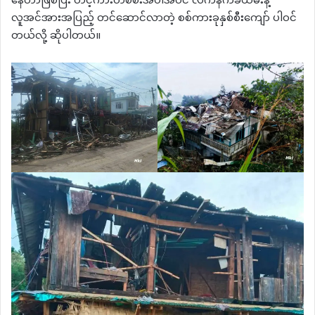
နေတာဖြစ်ပြီး တင့်ကားတစ်စီးအပါအဝင် လက်နက်ခဲယမ်းနဲ့
လူအင်အားအပြည့် တင်ဆောင်လာတဲ့ စစ်ကားခုနှစ်စီးကျော် ပါဝင်
တယ်လို့ ဆိုပါတယ်။