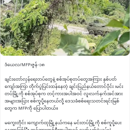
ဒံယေလ/MFP၊ဇွန်-၁၈
ချင်းတော်လှန်ရေးတပ်တွေနဲ့ စစ်အုပ်စုတပ်တွေအကြား နှစ်ပတ်
ကျော်အကြာ တိုက်ပွဲပြင်းထန်နေတဲ့ ချင်းပြည်နယ်တောင်ပိုင်း ၊မင်း
တပ်မြို့ကို စစ်အုပ်စုက တင့်ကားအပါအဝင် လူ၊လက်နက်အင်အား
အများအပြား စစ်ကူပို့နေတယ်လို့ ဒေသခံစစ်ရေးသတင်းရင်းမြစ်
တွေက MFPကို ပြောပါတယ်။
မ‌ကွေးတိုင်း ၊ကျောက်ထုမြို့နယ်ကနေ မင်းတပ်မြို့ကို စစ်ကူပို့ပေး