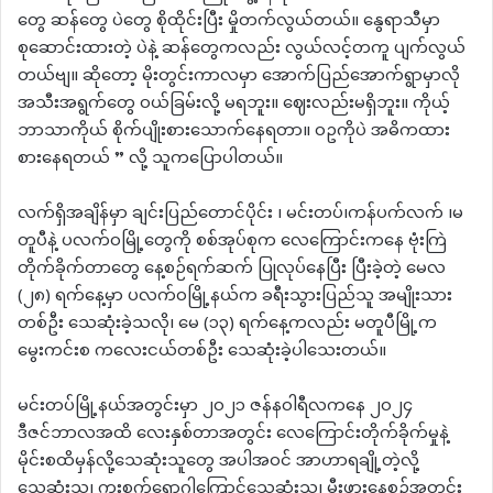
တွေ ဆန်တွေ ပဲတွေ စိုထိုင်းပြီး မှိုတက်လွယ်တယ်။ နွေရာသီမှာ
စုဆောင်းထားတဲ့ ပဲနဲ့ ဆန်တွေကလည်း လွယ်လင့်တကူ ပျက်လွယ်
တယ်ဗျ။ ဆိုတော့ မိုးတွင်းကာလမှာ အောက်ပြည်အောက်ရွာမှာလို
အသီးအရွက်တွေ ဝယ်ခြမ်းလို့ မရဘူး။ ဈေးလည်းမရှိဘူး။ ကိုယ့်
ဘာသာကိုယ် စိုက်ပျိုးစားသောက်နေရတာ။ ဝဥကိုပဲ အဓိကထား
စားနေရတယ် ” လို့ သူကပြောပါတယ်။
လက်ရှိအချိန်မှာ ချင်းပြည်တောင်ပိုင်း ၊ မင်းတပ်၊ကန်ပက်လက် ၊မ
တူပီနဲ့ ပလက်ဝမြို့တွေကို စစ်အုပ်စုက လေကြောင်းကနေ ဗုံးကြဲ
တိုက်ခိုက်တာတွေ နေ့စဉ်ရက်ဆက် ပြုလုပ်နေပြီး ပြီးခဲ့တဲ့ မေလ
(၂၈) ရက်နေ့မှာ ပလက်ဝမြို့နယ်က ခရီးသွားပြည်သူ အမျိုးသား
တစ်ဦး သေဆုံးခဲ့သလို၊ မေ (၁၃) ရက်နေ့ကလည်း မတူပီမြို့က
မွေးကင်းစ ကလေးငယ်တစ်ဦး သေဆုံးခဲ့ပါသေးတယ်။
မင်းတပ်မြို့နယ်အတွင်းမှာ ၂၀၂၁ ဇန်နဝါရီလကနေ ၂၀၂၄
ဒီဇင်ဘာလအထိ လေးနှစ်တာအတွင်း လေကြောင်းတိုက်ခိုက်မှုနဲ့
မိုင်းစထိမှန်လို့သေဆုံးသူတွေ အပါအဝင် အာဟာရချို့တဲ့လို့
သေဆုံးသူ၊ ကူးစက်ရောဂါကြောင့်သေဆုံးသူ၊ မီးဖွားနေစဉ်အတွင်း