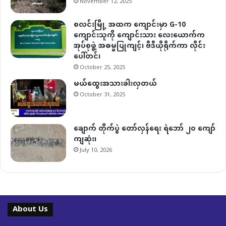
November 12, 2025
စလင်းမြို့ အထက ကျောင်းမှာ G-10
ကျောင်းသူကို ကျောင်းသား လေးယောက်က
အုပ်စုဖွဲ့ အဓမ္မပြုကျင့်၊ ဗီဒီယိုရိုက်ကာ လိုင်း
ပေါ်တင်၊
October 25, 2025
မယ်ထွေးအသားခါးလှတယ်
October 31, 2025
ချောက် တိုက်ပွဲ တော်လှန်ရေး ရဲဘော် ၂၀ ကျော်
ကျဆုံး၊
July 10, 2026
About Us