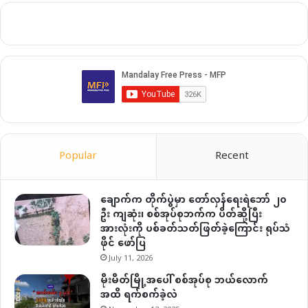
Popular
Recent
ချောက်က တိုက်ပွဲမှာ တော်လှန်ရေးရဲဘော် ၂၀
ဦး ကျဆုံး၊ စစ်အုပ်စုဘက်က ပိတ်ဆို့ပြီး
အားလုံးကို ပစ်ခတ်သတ်ဖြတ်ခဲ့ကြောင်း ရုပ်သံ
ဖိုင် ဖော်ပြ
July 11, 2026
မိုးမိတ်မြို့အပေါ် စစ်အုပ်စု ဘယ်လောက်
အထိ ရက်စက်ခဲ့လဲ