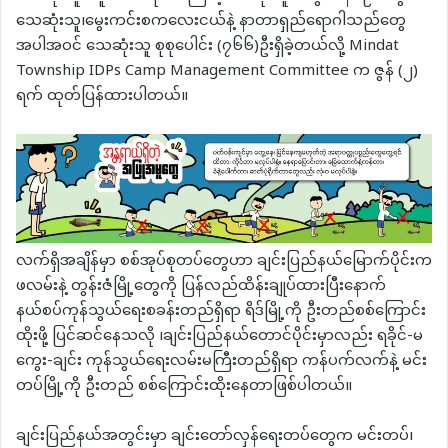
သေဆုံးသူ၊မွေးကင်းစကလေးငယ်နဲ့ နာတာရှည်ရောဂါသည်တွေ
အပါအဝင် သေဆုံးသူ စုစုပေါင်း (၇၆၆)ဦးရှိခဲ့တယ်လို့ Mindat
Township IDPs Camp Management Committee က ဇွန် (၂)
ရက် ထုတ်ပြန်ထားပါတယ်။
လက်ရှိအချိန်မှာ စစ်အုပ်စုတပ်တွေဟာ ချင်းပြည်နယ်မြောက်ပိုင်းက
ဖလမ်းနဲ့ တွန်းဇံမြို့တွေကို ပြန်လည်ထိန်းချုပ်ထားပြီးနောက်
နယ်စပ်ကုန်သွယ်ရေးစခန်းတည်ရှိရာ ရိဒ်မြို့ကို ဦးတည်စစ်ကြောင်း
ထိုးဖို့ ပြင်ဆင်နေသလို ၊ချင်းပြည်နယ်တောင်ပိုင်းမှာလည်း ရခိုင်-မ
ကွေး-ချင်း ကုန်သွယ်ရေးလမ်းမကြီးတည်ရှိရာ ကန်ပက်လက်နဲ့ မင်း
တပ်မြို့ကို ဦးတည် စစ်ကြောင်းထိုးနေတာဖြစ်ပါတယ်။
ချင်းပြည်နယ်အတွင်းမှာ ချင်းတော်လှန်ရေးတပ်တွေက မင်းတပ်၊