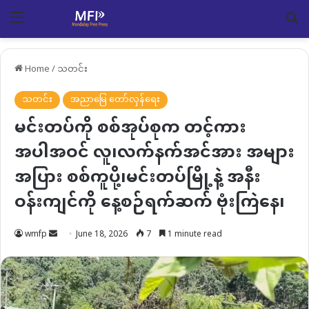
Menu
Se
Home
/
သတင်း
သတင်း
အညာမြေ တော်လှန်ရေး
မင်းတပ်ကို စစ်အုပ်စုက တင့်ကား
အပါအဝင် လူ၊လက်နက်အင်အား အများ
အပြား စစ်ကူပို့၊မင်းတပ်မြို့နဲ့ အနီး
ဝန်းကျင်ကို နေ့စဉ်ရက်ဆက် ဗုံးကြဲနေ၊
Send
wmfp
June 18, 2026
7
1 minute read
an
email