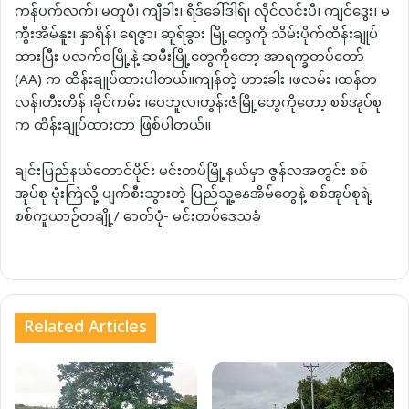
ကန်ပက်လက်၊ မတူပီ၊ ကျီခါး၊ ရိဒ်ခေါ်ဒါရ်၊ လိုင်လင်းပီ၊ ကျင်ဒွေး၊ မ
ကွီးအိမ်နူး၊ နှာရိန်၊ ရေဇွာ၊ ဆူရ်ခွား မြို့တွေကို သိမ်းပိုက်ထိန်းချုပ်
ထားပြီး ပလက်၀မြို့နဲ့ ဆမီးမြို့တွေကိုတော့ အာရက္ခတပ်တော်
(AA) က ထိန်းချုပ်ထားပါတယ်။ကျန်တဲ့ ဟားခါး ၊ဖလမ်း ၊ထန်တ
လန်၊တီးတိန် ၊ခိုင်ကမ်း ၊ဝေဘူလ၊တွန်းဇံမြို့တွေကိုတော့ စစ်အုပ်စု
က ထိန်းချုပ်ထားတာ ဖြစ်ပါတယ်။
ချင်းပြည်နယ်တောင်ပိုင်း မင်းတပ်မြို့နယ်မှာ ဇွန်လအတွင်း စစ်
အုပ်စု ဗုံးကြဲလို့ ပျက်စီးသွားတဲ့ ပြည်သူ့နေအိမ်တွေနဲ့ စစ်အုပ်စုရဲ့
စစ်ကူယာဉ်တချို့/ ဓာတ်ပုံ- မင်းတပ်ဒေသခံ
Related Articles