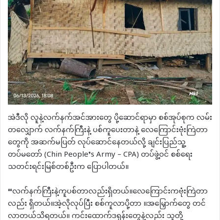
အဲဒီလို လူနဲ့လက်နက်အင်အားတွေ ပို့ဆောင်ရာမှာ စစ်အုပ်စုက လမ်း
တလျှောက် လက်နက်ကြီးနဲ့ ပစ်ကူပေးတာနဲ့ လေကြောင်းဗုံးကြဲတာ
တွေကို အဆက်မပြတ် လုပ်ဆောင်နေတယ်လို့ ချင်းပြည်သူ့
တပ်မတော် (Chin People’s Army – CPA) တပ်ဖွဲ့ဝင် စစ်ရေး
သတင်းရင်းမြစ်တစ်ဦးက ပြောပါတယ်။
“လက်နက်ကြီးနဲ့ကူပစ်တာလည်းရှိတယ်။လေကြောင်းကဗုံးကြဲတာ
လည်း ရှိတယ်။အဲ့လိုလုပ်ပြီး စစ်ကူလာပို့တာ ။အမြှောက်တွေ တင်
လာတယ်သိရတယ်။ ကင်းထောက်ဒရုန်းတွေနဲ့လည်း သူတို့