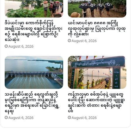
ဒီပဲယင်းမှာ ကောက်စိုက်ပြန်
ယင်းမာပင်မှာ ၈၈၈၈ အကြို
အမျိုးသမီးတွေ ချောင်းဖြတ်ကူး
လူထုလှုပ်ရှားမှု ပြုလုပ်ကာ လူထု
စဉ် ရေစီးမျောပါလို့ ခြောက်ဦး
ကို လှုံ့ဆော်၊
သေဆုံး၊
August 6, 2026
August 6, 2026
သဖန်းဆိပ်ဆည် ရေလွှတ်ချလို့
ကန့်ဘလူမှာ စစ်အုပ်စုနဲ့ ပျူတွေ
မူးမြစ်ရေကြီးကာ တန့်ဆည်နဲ့
ပေါင်းပြီး ဆောက်ထားတဲ့ ပျူရွာ
ရေဦးမှာ အရေးပေါ် ပြောင်းရွှေ့
ချင်းဆက် တံတား ရေစီးနဲ့မျော
နေရ၊
ပါ၊
August 6, 2026
August 6, 2026