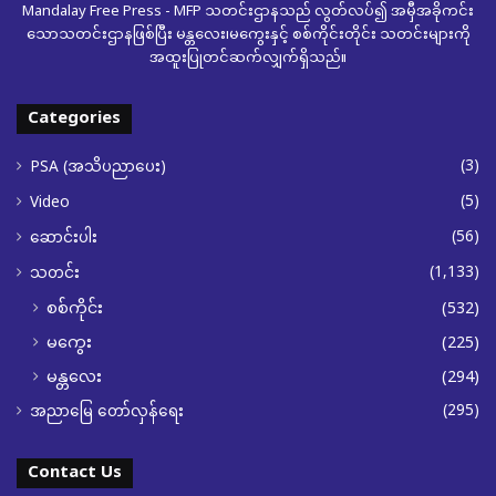
Mandalay Free Press - MFP သတင်းဌာနသည် လွတ်လပ်၍ အမှီအခိုကင်း
သောသတင်းဌာနဖြစ်ပြီး မန္တလေး၊မကွေးနှင့် စစ်ကိုင်းတိုင်း သတင်းများကို
အထူးပြုတင်ဆက်လျှက်ရှိသည်။
Categories
(3)
PSA (အသိပညာပေး)
(5)
Video
(56)
ဆောင်းပါး
(1,133)
သတင်း
စစ်ကိုင်း
(532)
မကွေး
(225)
မန္တလေး
(294)
(295)
အညာမြေ တော်လှန်ရေး
Contact Us