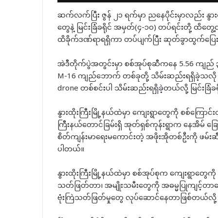
ဆက်လက်ပြီး ဇွန် ၂၁ ရက်မှာ ညနေပိုင်းမှာလည်း နွား
တွေနဲ့ မြင်းခြံခရိုင် အမှတ်(၄-၁၀) တပ်ရင်းတို့ ထိတ
ထိခိုက်ဒဏ်ရာရရှိကာ တပ်ပျက်ပြီး ဆုတ်ခွာထွက်ပြေ
အဲဒီတိုက်ပွဲအတွင်းမှာ စစ်အုပ်စုဆီကနေ 5.56 ကျည် ၃
M-16 ကျည်ဘောက် တစ်ခုတို့ သိမ်းဆည်းရရှိခဲ့သလို နွ
drone တစ်စင်းပါ သိမ်းဆည်းရရှိခဲ့တယ်လို့ မြင်းခြံ
နွားထိုးကြီးမြို့နယ်ထဲမှာ ကျေးရွာတွေကို စစ်ကြောင်းထို
ကြီးနယ်တောင်ခြမ်းရှိ အုတ်ရှစ်ကုန်းရွာက‌ နေအိမ် ခြေ
စိတ်ကျန်းမာရေးမကောင်းတဲ့ အဖိုးအိုတစ်ဦးကို ဖမ်
ပါတယ်။
နွားထိုးကြီးမြို့နယ်ထဲမှာ စစ်အုပ်စုက ကျေးရွာတွေကို 
သတ်ဖြတ်တာ၊ အမျိုးသမီးတွေကို အဓမ္မပြုကျင့်
ဗုံးကြဲသတ်ဖြတ်မှုတွေ လုပ်ဆောင်နေတာဖြစ်တယ်လိ