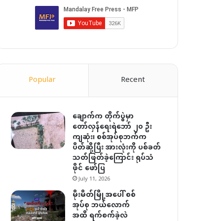
Popular
Recent
ချောက်က တိုက်ပွဲမှာ
တော်လှန်ရေးရဲဘော် ၂၀ ဦး
ကျဆုံး၊ စစ်အုပ်စုဘက်က
ပိတ်ဆို့ပြီး အားလုံးကို ပစ်ခတ်
သတ်ဖြတ်ခဲ့ကြောင်း ရုပ်သံ
ဖိုင် ဖော်ပြ
July 11, 2026
မိုးမိတ်မြို့အပေါ် စစ်
အုပ်စု ဘယ်လောက်
အထိ ရက်စက်ခဲ့လဲ