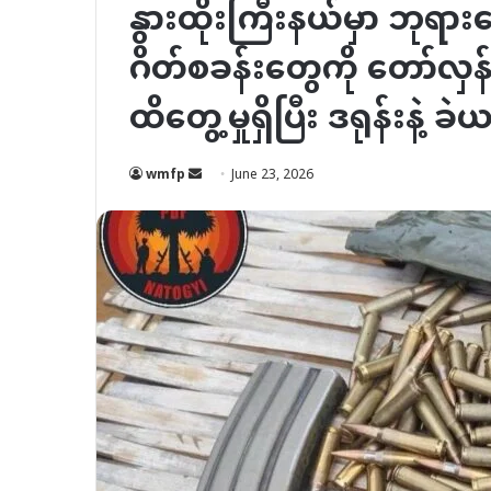
နွားထိုးကြီးနယ်မှာ ဘုရားပေ
ဂိတ်စခန်းတွေကို တော်လှန
ထိတွေ့မှုရှိပြီး ဒရုန်းနဲ့ 
Send
wmfp
June 23, 2026
an
email