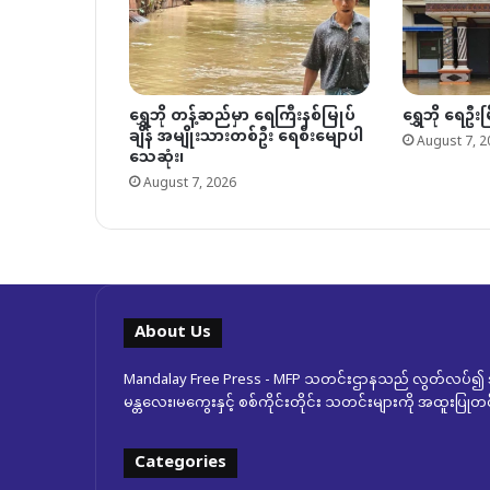
ရွှေဘို တန့်ဆည်မှာ ရေကြီးနစ်မြုပ်
ရွှေဘို ရေဦးမ
ချိန် အမျိုးသားတစ်ဦး ရေစီးမျောပါ
August 7, 2
သေဆုံး၊
August 7, 2026
About Us
Mandalay Free Press - MFP သတင်းဌာနသည် လွတ်လပ်၍ အ
မန္တလေး၊မကွေးနှင့် စစ်ကိုင်းတိုင်း သတင်းများကို အထူးပြ
Categories