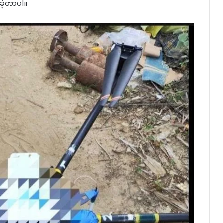
ခဲ့တာပါ။