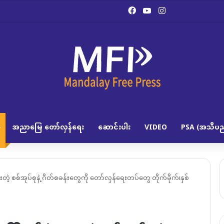
Facebook
YouTube
Instagram
အညာမြေ တော်လှန်ရေး
ဆောင်းပါး
VIDEO
PSA (အသိပည
တဲ့ စစ်အုပ်စုနဲ့ ဂိတ်စခန်းတွေကို တော်လှန်ရေးတပ်တွေ တိုက်ခိုက်၊နှစ်