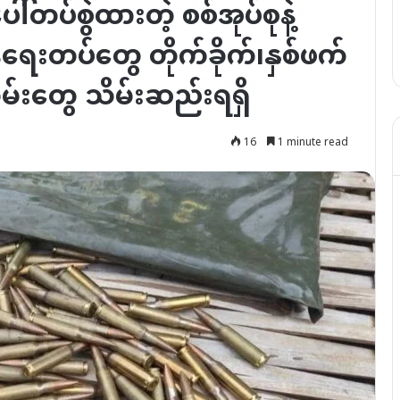
ါ်တပ်စွဲထားတဲ့ စစ်အုပ်စုနဲ့
်ရေးတပ်တွေ တိုက်ခိုက်၊နှစ်ဖက်
ခဲယမ်းတွေ သိမ်းဆည်းရရှိ
16
1 minute read