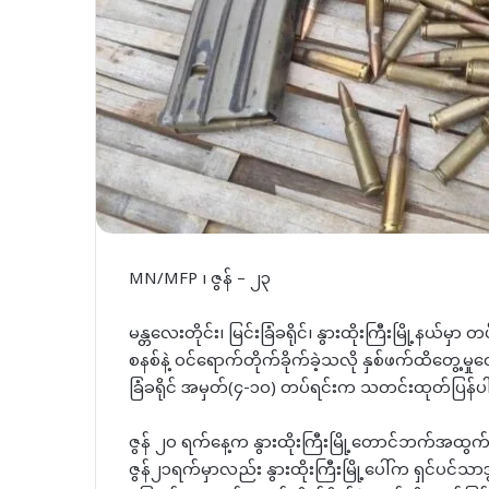
MN/MFP ၊ ဇွန် – ၂၃
မန္တလေးတိုင်း၊ မြင်းခြံခရိုင်၊ နွားထိုးကြီးမြို့နယ်
စနစ်နဲ့ ဝင်ရောက်တိုက်ခိုက်ခဲ့သလို နှစ်ဖက်ထိတွေ့မှုတွ
ခြံခရိုင် အမှတ်(၄-၁၀) တပ်ရင်းက သတင်းထုတ်ပြန်
ဇွန် ၂၀ ရက်နေ့က နွားထိုးကြီးမြို့တောင်ဘက်အထွက်ရှိ
ဇွန်၂၁ရက်မှာလည်း နွားထိုးကြီးမြို့ပေါ်က ရှင်ပင်သာဒ