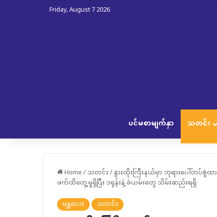
Friday, August 7 2026
ပင်မစာမျက်နှာ
သတင်း
Home
/
သတင်း
/
နွားထိုးကြီးနယ်မှာ ဘုရားပေါ်တပ်စွဲထား
ဖက်ထိတွေ့မှုရှိပြီး ဒရုန်းနဲ့ ခဲယမ်းတွေ သိမ်းဆည်းရရှိ
မန္တလေး
သတင်း