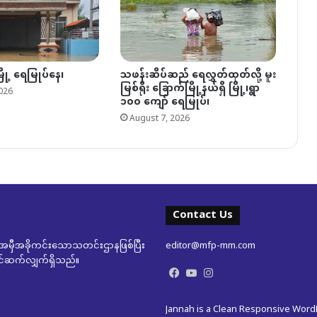
ြို့ ရေမြုပ်နေ၊
သဖန်းဆိပ်ဆည် ရေလွှတ်ထုတ်လို့ မူး
မြစ်ရိုး ခြောက်မြို့နယ်ရှိ မြို့၊ရွာ
026
၁၀၀ ကျော် ရေမြုပ်၊
August 7, 2026
Contact Us
မှီအခိုကင်းသောသတင်းဌာနဖြစ်ပြီး
editor@mfp-mm.com
ုတင်ဆက်လျှက်ရှိသည်။
Facebook
YouTube
Instagram
Jannah is a Clean Responsive Wor