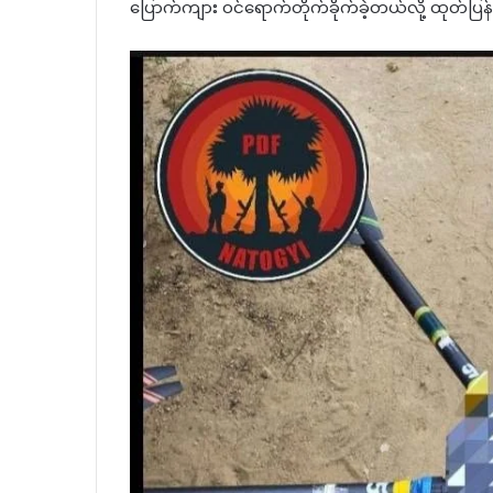
ပြောက်ကျား ဝင်ရောက်တိုက်ခိုက်ခဲ့တယ်လို့ ထုတ်ပြန်