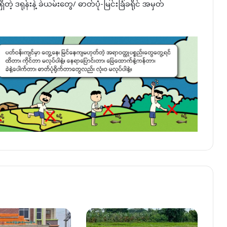
တဲ့ ဒရုန်းနဲ့ ခဲယမ်းတွေ/ ဓာတ်ပုံ-မြင်းခြံခရိုင် အမှတ်