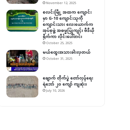
November 12, 2025
စလင်းမြို့ အထက ကျောင်း
မှာ G-10 ကျောင်းသူကို
ကျောင်းသား လေးယောက်က
အုပ်စုဖွဲ့ အဓမ္မပြုကျင့်၊ ဗီဒီယို
ရိုက်ကာ လိုင်းပေါ်တင်၊
October 25, 2025
မယ်ထွေးအသားခါးလှတယ်
October 31, 2025
ချောက် တိုက်ပွဲ တော်လှန်ရေး
ရဲဘော် ၂၀ ကျော် ကျဆုံး၊
July 10, 2026