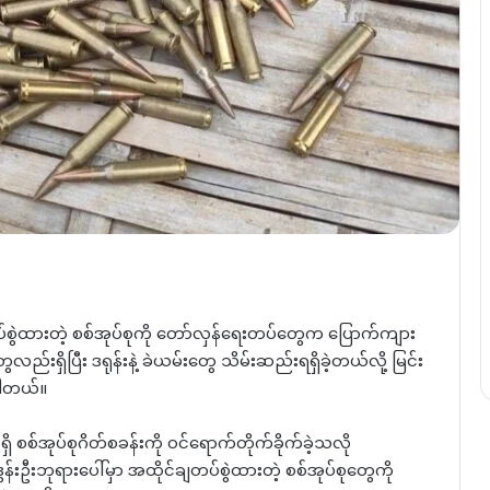
မှာ တပ်စွဲထားတဲ့ စစ်အုပ်စုကို တော်လှန်ရေးတပ်တွေက ပြောက်ကျား
ေလည်းရှိပြီး ဒရုန်းနဲ့ ခဲယမ်းတွေ သိမ်းဆည်းရရှိခဲ့တယ်လို့ မြင်း
ပါတယ်။
 စစ်အုပ်စုဂိတ်စခန်းကို ဝင်ရောက်တိုက်ခိုက်ခဲ့သလို
ွန်းဦးဘုရားပေါ်မှာ အထိုင်ချတပ်စွဲထားတဲ့ စစ်အုပ်စုတွေကို