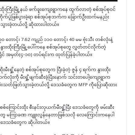
ထိုးကြီးမြို့နယ် ဖက်ခူးကျေးရွာကနေ ထွက်လာတဲ့ စစ်အုပ်စုဝင်
ွေ့တိုက်ပွဲဖြစ်ပွားခဲ့ရာ စစ်အုပ်စုဘက်က ခြောက်ဦးထက်မနည်း
းသွားခဲ့တယ်လို့ ဆိုထားပါတယ်။
၀ တောင့်၊ 7.62 ကျည် ၁၁၀ တောင့်၊ 40 မမ ဗုံးသီး တစ်လုံးနဲ့
ားထိုးကြီးမြို့ပေါ်ကနေ စစ်အုပ်စုတွေ လွှတ်တင်လိုက်တဲ့
ခရိုင် အမှတ်(၄-၁၀) တပ်ရင်းက ထုတ်ပြန်ခဲ့ပါတယ်။
းမီးရှို့နေတဲ့ စစ်အုပ်စုတွေက ပြီးခဲ့တဲ့ ဇွန် ၄ ရက်က နွားထိုး
ာက်လုံးကို မီးရှို့ဖျက်ဆီးခဲ့ပြီးနောက် သင်းတပေါ့ကျေးရွာက
းဆီးသတ်ဖြတ်သွားခဲ့တယ်လို့ ဒေသခံတွေက MFP ကိုပြောဆိုထား
စစ်ကြောင်းထိုး စီးနင်းလုယက်မီးရှို့ပြီး ဒေသခံတွေကို ဖမ်းဆီး
တာတွေ မကြာခဏ ကျူးလွန်နေတာဖြစ်သလို လေကြောင်းကနေပါ
ု့ ဒေသခံတွေက ဆိုပါတယ်။